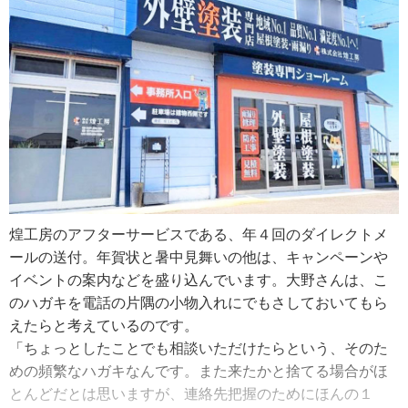
く長く継続させるよう努めています。もちろん会社の要は
塗装なんですが、アフターサービスは私が絶対に譲れない
お客さまの中には、住宅新築時の工務店が無くなっていた
こだわりですね」
り大工が引退していたりで、修理やリフォームを依頼する
会社に迷う人が多いそうです。そんな事態のためにも、煌
工房のアフターサービスは必要だと大野さんは考えます。
「家は大きな買い物でどんな持ち物よりも長く使うものな
のに、建ててくれた会社が無くなる事態がけっこうあるん
です。特に年配のお客さまは、どこに頼んでいいのかわか
らなくて小さな不具合を放置しがち。塗装の他にも、家が
古くなってくると細々とした不具合が出てくるでしょう。
煌工房のアフターサービスである、年４回のダイレクトメ
水道のパッキンの交換とか誰に頼もう？って困った時に、
ールの送付。年賀状と暑中見舞いの他は、キャンペーンや
塗装工事が縁で煌工房を思い出してもらえたらいいなと思
イベントの案内などを盛り込んでいます。大野さんは、こ
います」
のハガキを電話の片隅の小物入れにでもさしておいてもら
また、問い合わせへの対応の早さも煌工房の強みのひと
えたらと考えているのです。
つ。業務担当が細かく分かれていてサービス関係に人員を
「ちょっとしたことでも相談いただけたらという、そのた
割いているので、連絡を受けてから訪問までお待たせしま
めの頻繁なハガキなんです。また来たかと捨てる場合がほ
せん。
とんどだとは思いますが、連絡先把握のためにほんの１