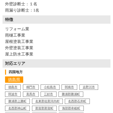
外壁診断士：１名
雨漏り診断士：1名
特徴
リフォーム業
雨樋工事業
屋根塗装工事業
外壁塗装工事業
屋上防水工事業
対応エリア
四国地方
徳島県
徳島市
鳴門市
小松島市
阿南市
吉野川市
阿波市
美馬市
三好市
勝浦郡勝浦町
勝浦郡上勝町
名東郡佐那河内村
名西郡石井町
名西郡神山町
那賀郡那賀町
海部郡牟岐町