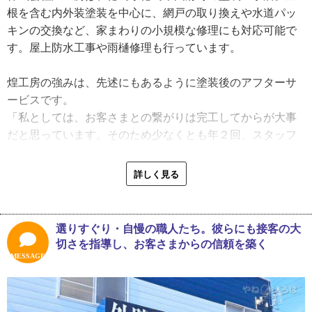
は塗装店を立ち上げる知人から、それまでの経験を買われ
根を含む内外装塗装を中心に、網戸の取り換えや水道パッ
て声がかかり転職を決意。知人の会社設立を見守った後、
キンの交換など、家まわりの小規模な修理にも対応可能で
２０１７年に独立創業したのです。
す。屋上防水工事や雨樋修理も行っています。
「色々な業界を経験しました。今、こうやって塗装店をや
っているんですから、私の人生のターニングポイントは
煌工房の強みは、先述にもあるように塗装後のアフターサ
『塗装店への入社』だったんでしょうね」
ービスです。
「私としては、お客さまとの繋がりは完工してからが大事
現在、煌工房ではアフターサービスに力を入れています。
だと思っています。そのため少なくとも年２回、スタッフ
塗装工事店としては、あまり他に例を見ない取り組みです
がお客さまを訪問するようにしています。さらに、年4回の
が、それは様々な仕事を経験した大野さんならではの視点
ダイレクトメールでのご挨拶。それらが煌工房のアフター
詳しく見る
によるものです。
サービスのスタンダードですね。塗りっぱなしにはしませ
「ほんの数人でやっている塗装店では、人手不足でアフタ
んよ。せっかく煌工房を使ってくれたのに、そこで終わっ
ーサービスにまで手が回らないのが現状です。でも、私は
てしまうのはさびしいじゃないですか」
選りすぐり・自慢の職人たち。彼らにも接客の大
サービス業界にいた経験から、その仕事のやり方に物足り
様々な業界で仕事をしてきた大野さん。これまで不思議な
切さを指導し、お客さまからの信頼を築く
なさを感じたんです。先々のことを考えたら、『お客さま
ことに、会社が変わってもお客さまとの付き合いが続く経
MESSAGE
の心を掴む』のは塗装を終えてからが勝負ではないかと思
験をしてきています。そこには、営業マンとして積み上げ
うんですよ。なので、自分の会社になってからはアフター
てきたノウハウはもちろん、おそらく大野さんの情に厚い
サービス専属の人員を確保して、お客さまとの繋がりを太
性格も影響しているのでしょう。