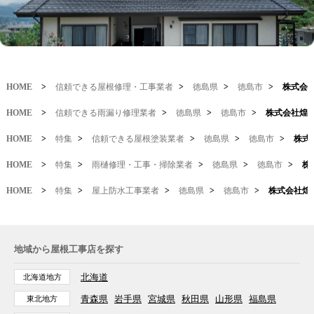
HOME
>
信頼できる屋根修理・工事業者
>
徳島県
>
徳島市
>
株式会
HOME
>
信頼できる雨漏り修理業者
>
徳島県
>
徳島市
>
株式会社煌
HOME
>
特集
>
信頼できる屋根塗装業者
>
徳島県
>
徳島市
>
株式
HOME
>
特集
>
雨樋修理・工事・掃除業者
>
徳島県
>
徳島市
>
株
HOME
>
特集
>
屋上防水工事業者
>
徳島県
>
徳島市
>
株式会社煌
地域から屋根工事店を探す
北海道
北海道地方
青森県
岩手県
宮城県
秋田県
山形県
福島県
東北地方