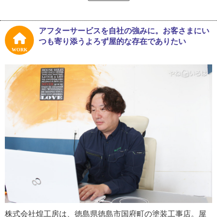
塗装業界では珍しい農業高校出身の煌工房代表取締役大野
博史さん（以下、大野さん）。現在の外仕事の始まりは農
業高校での経験がキーになったのかと思いきや、高校卒業
アフターサービスを自社の強みに。お客さまにい
後は塗装業とは全く違う業界へ就職をしています。
つも寄り添うよろず屋的な存在でありたい
「高校卒業してすぐは、通信機器会社で７、８年営業をや
WORK
りました。次は…これまた違う業界なんですが、美容業界
で営業を８年ほどやっています」
通信機器や美容業界と、塗装業とはまるで接点がなさそう
な世界。現在、作業着に身を包む大野さんからは想像がつ
かない仕事です。
「友人が美容業界にいたので、仕事の話を聞いているうち
に興味が湧いてきて営業職に就きました。軽い気持ちで転
職したわりに８年もやりましたね。けっこう長かったな」
そして美容業界に続き、太陽光発電の設置販売会社の営業
職を経て、２００４年に塗装工事店へ入社。その塗装店で
は営業管理に従事し、現場と営業のトータルで塗装工事の
ノウハウを身に付けました。やがて２０１４年、大野さん
株式会社煌工房は、徳島県徳島市国府町の塗装工事店。屋