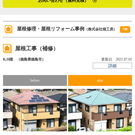
お問い合わせ（無料見積）
た経験を、煌工房に落とし込むその姿勢に、これまでの塗
装業の既成概念に一石を投ずる強い信念を見た取材となり
最後に、ここ徳島市国府町のあたりの気候による屋根修
ました。
理、屋根・外壁塗装工事の特性についてです。
屋根修理・屋根リフォーム事例
（株式会社煌工房）
「徳島は穏やかな気候だと思います。それなりに台風は通
7件
（２０１９年９月取材）
るし大雨もありますが、住宅工事を脅かすほどの激しい特
徴はないですね。気を付けているのは、台風が通るとなっ
屋根工事（補修）
た時の現場の養生です。足場のネットは外して畳み、作業
K.H様 （徳島県徳島市）
更新日 2021.07.01
道具も全て片付けて危険のないように準備しています」
詳細
before
after