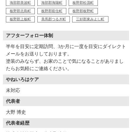
海部郡美波町
海部郡海陽町
板野郡松茂町
板野郡北島町
板野郡藍住町
板野郡板野町
板野郡上板町
美馬郡つるぎ町
三好郡東みよし町
アフターフォロー体制
半年を目安に定期訪問、3か月に一度を目安にダイレクト
メールをお送りしております。
塗装のみならず、お家のことで気になることがありまし
たらお気軽にご連絡ください。
やねいろはケア
未対応
代表者
大野 博史
代表者経歴