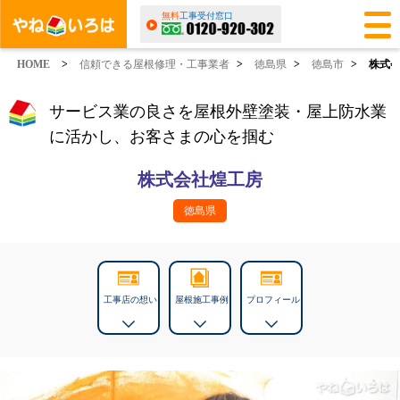
無料
工事受付窓口
HOME
>
信頼できる屋根修理・工事業者
>
徳島県
>
徳島市
>
株式
サービス業の良さを屋根外壁塗装・屋上防水業
に活かし、お客さまの心を掴む
株式会社煌工房
徳島県
工事店の想い
屋根施工事例
プロフィール