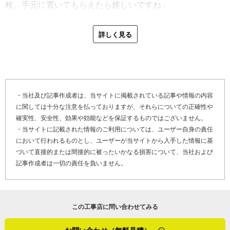
枚、手元に置いてもらえたら嬉しいですね」
実際の屋根塗装工事で留意しているのは、本塗り前の点検
と下地処理。屋根の痛みが激しい場合は点検と工程を増や
最後に「やねいろは」をご覧になっている、屋根の不具合
詳しく見る
し、より丈夫な塗装面になるように心掛けています。
や塗装工事、雨樋修理でお困りのお客さま、そして屋根塗
「瓦の浮きやカラーベストの留め具の外れなどは、足場を
装や外壁塗装、屋上防水工事を検討しているお客さまへメ
組んだ時点で担当の者が丁寧に点検して修理の手配をしま
ッセージです。
す。やはり塗りながら直すのは効率が悪いし、壊れぐあい
「煌工房の職人は、礼儀正しくて快活に挨拶のできる人ば
によっては瓦専門の職人さんに来てもらわないといけない
かりです。もう今は、いわゆる昔っぽい『がんこでとっつ
・当社及び記事作成者は、当サイトに掲載されている記事や情報の内容
場合もありますから。あと、私がよくやるのは下地剤を２
に関しては十分な注意を払っておりますが、それらについての正確性や
きにくい職人気質』の態度ではいけませんね。お客さまが
回施すことですね。本塗りの前の補修で塗料の良さが発揮
確実性、安全性、効果や効能などを保証するものではございません。
話しかけやすい雰囲気の方が仕事はスムーズに進むので、
されるので、下地処理には時間をかけています」
・当サイトに記載された情報のご利用については、ユーザー自身の責任
接客の態度はぶっきらぼうにならないように社内全体で徹
において行われるものとし、ユーザーが当サイトから入手した情報に基
底しています。塗装作業中に、質問や追加の塗装の相談な
さらに、煌工房では屋根の雨漏り修理にも対応していま
づいて直接的または間接的に被ったいかなる損害について、当社および
どありましたら、遠慮なく話しかけてくださいね。その
記事作成者は一切の責任を負いません。
す。新築時からの続く雨漏りなど、原因が家の構造に関連
他、煌工房への直接の問い合わせもお待ちしております」
しそうなものをのぞいて、大抵の場合は修理可能です。
「台風後は、雨漏り修理の問い合わせが増えますね。屋根
大野さんは、今後、社内をショールームのように飾り「来
修理専門ではないので、１００％直すとは言い難いのです
この工事店に問い合わせてみる
て見て選ぶ」形でお客さまに塗装工事や住宅リフォーム工
が、散水テストなども用いて８割方は修理できています。
事を提案したいと考えています。営業・サービス業で培っ
水漏れでお困りのお問い合わせもOKですよ」