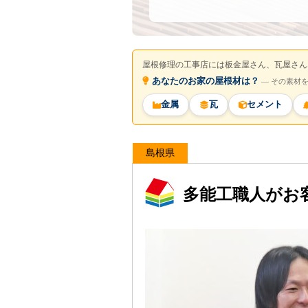
屋根修理の工事店には板金屋さん、瓦屋さん
あなたのお家の屋根材は？
― その素材
金属
瓦
セメント
島根県
多能工職人がお