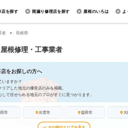
事店を探す
雨漏り修理店を探す
屋根のいろは
よ
業者
>
島根県
る屋根修理・工事業者
事店をお探しの方へ
ていますか？
クリアした地元の優良店のみを掲載。
心して任せられる地元のプロがすぐに見つかります。
浜田市
出雲市
益田市
大
その他のエリアを見る