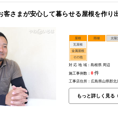
お客さまが安心して暮らせる屋根を作り
屋根
雨樋
太陽
瓦屋根
金属屋根
その他
対応地域
：島根県 周辺
0
件
施工事例数：
工事店住所：広島県山県郡北
もっと詳しく見る