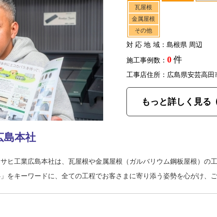
瓦屋根
金属屋根
その他
対応地域
：島根県 周辺
0
件
施工事例数：
工事店住所：広島県安芸高田
もっと詳しく見る
広島本社
アサヒ工業広島本社は、瓦屋根や金属屋根（ガルバリウム鋼板屋根）の
心」をキーワードに、全ての工程でお客さまに寄り添う姿勢を心がけ、