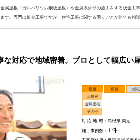
、金属屋根（ガルバリウム鋼板屋根）や金属系外壁の施工をする板金工
います。専門は板金工事ですが、住宅工事に関する困りごとが何でも相
寧な対応で地域密着。プロとして幅広い
屋根
雨樋
太陽
瓦屋根
金属屋根
その他
対応地域
：島根県 周辺
1
件
施工事例数：