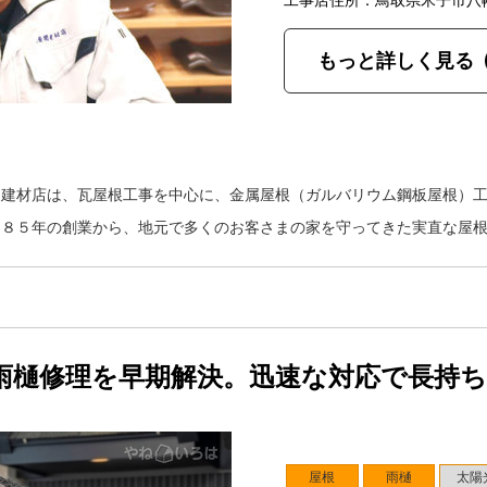
工事店住所：鳥取県米子市八
もっと詳しく見る
間建材店は、瓦屋根工事を中心に、金属屋根（ガルバリウム鋼板屋根）
９８５年の創業から、地元で多くのお客さまの家を守ってきた実直な屋
雨樋修理を早期解決。迅速な対応で長持
屋根
雨樋
太陽