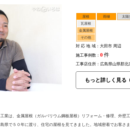
屋根
雨樋
太陽
瓦屋根
金属屋根
その他
対応地域
：大田市 周辺
0
件
施工事例数：
工事店住所：広島県山県郡北
もっと詳しく見る
間工業は、金属屋根（ガルバリウム鋼板屋根）リフォーム・修理、外壁
広島県で５０年に渡り、住宅の屋根を見てきました。地域密着でお客さ