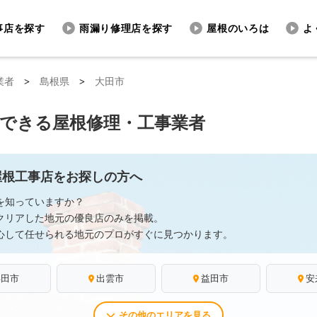
事店を探す
雨漏り修理店を探す
屋根のいろは
よ
業者
>
島根県
>
大田市
頼できる屋根修理・工事業者
屋根工事店をお探しの方へ
を知っていますか？
クリアした地元の優良店のみを掲載。
心して任せられる地元のプロがすぐに見つかります。
浜田市
出雲市
益田市
安
その他のエリアを見る