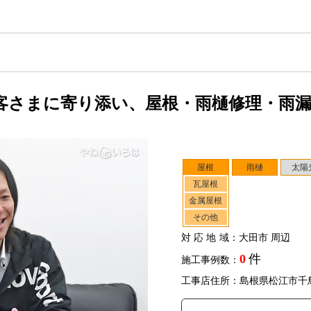
客さまに寄り添い、屋根・雨樋修理・雨
屋根
雨樋
太陽
瓦屋根
金属屋根
その他
対応地域
：大田市 周辺
0
件
施工事例数：
工事店住所：島根県松江市千