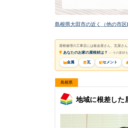
島根県大田市の近く（他の市区
屋根修理の工事店には板金屋さん、瓦屋さん
あなたのお家の屋根材は？
― その素材
金属
瓦
セメント
島根県
地域に根差した