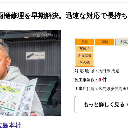
雨樋修理を早期解決。迅速な対応で長持
屋根
雨樋
太陽
瓦屋根
金属屋根
その他
対応地域
：大田市 周辺
0
件
施工事例数：
工事店住所：広島県安芸高田
もっと詳しく見る
広島本社