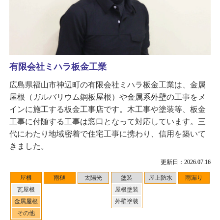
有限会社ミハラ板金工業
広島県福山市神辺町の有限会社ミハラ板金工業は、金属
屋根（ガルバリウム鋼板屋根）や金属系外壁の工事をメ
インに施工する板金工事店です。木工事や塗装等、板金
工事に付随する工事は窓口となって対応しています。三
代にわたり地域密着で住宅工事に携わり、信用を築いて
きました。
更新日：2026.07.16
屋根
雨樋
太陽光
塗装
屋上防水
雨漏り
瓦屋根
屋根塗装
金属屋根
外壁塗装
その他