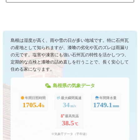
島根は湿度が高く、雨や雪の日が多い地域です。特に石州瓦
の産地として知られますが、漆喰の劣化や瓦のズレは雨漏り
の元です。塩害や凍害にも強い石州瓦の特性を活かしつつ、
定期的な点検と漆喰の詰め直しを行うことで、長く安心して
住める家になります。
島根県の気象データ
年間日照時間
最大瞬間風速
年間降水量
1705.4
34
1749.1
h
m/s
mm
最高気温
38.5
℃
※気象庁データ（平年値）