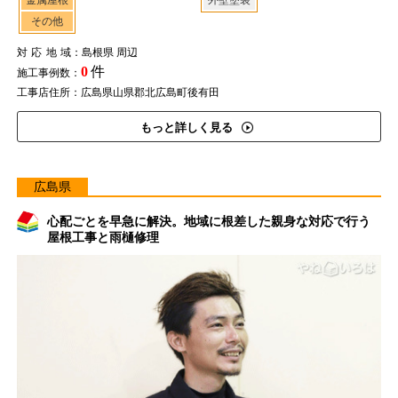
金属屋根
外壁塗装
その他
対応地域
：島根県 周辺
0
件
施工事例数：
工事店住所：広島県山県郡北広島町後有田
もっと詳しく見る
広島県
心配ごとを早急に解決。地域に根差した親身な対応で行う
屋根工事と雨樋修理