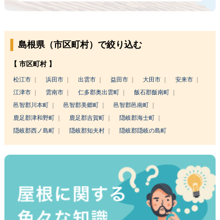
島根県（市区町村）で絞り込む
【 市区町村 】
松江市
浜田市
出雲市
益田市
大田市
安来市
江津市
雲南市
仁多郡奥出雲町
飯石郡飯南町
邑智郡川本町
邑智郡美郷町
邑智郡邑南町
鹿足郡津和野町
鹿足郡吉賀町
隠岐郡海士町
隠岐郡西ノ島町
隠岐郡知夫村
隠岐郡隠岐の島町