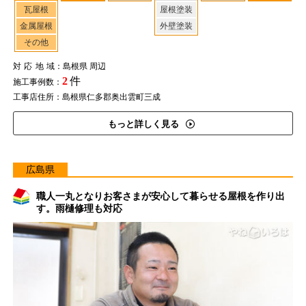
瓦屋根
屋根塗装
金属屋根
外壁塗装
その他
対応地域
：島根県 周辺
2
件
施工事例数：
工事店住所：島根県仁多郡奥出雲町三成
もっと詳しく見る
広島県
職人一丸となりお客さまが安心して暮らせる屋根を作り出
す。雨樋修理も対応