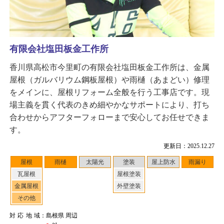
有限会社塩田板金工作所
香川県高松市今里町の有限会社塩田板金工作所は、金属
屋根（ガルバリウム鋼板屋根）や雨樋（あまどい）修理
をメインに、屋根リフォーム全般を行う工事店です。現
場主義を貫く代表のきめ細やかなサポートにより、打ち
合わせからアフターフォローまで安心してお任せできま
す。
更新日：2025.12.27
屋根
雨樋
太陽光
塗装
屋上防水
雨漏り
瓦屋根
屋根塗装
金属屋根
外壁塗装
その他
対応地域
：島根県 周辺