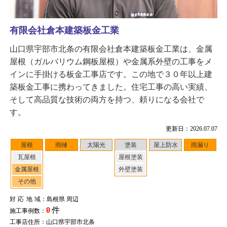
有限会社倉本建築板金工業
山口県宇部市北条の有限会社倉本建築板金工業は、金属
屋根（ガルバリウム鋼板屋根）や金属系外壁の工事をメ
インに手掛ける板金工事店です。この地で３０年以上建
築板金工事に携わってきました。住宅工事の高い実績、
そして高品質な技術の両方を持つ、頼りになる会社で
す。
更新日：2026.07.07
屋根
雨樋
太陽光
塗装
屋上防水
雨漏り
瓦屋根
屋根塗装
金属屋根
外壁塗装
その他
対応地域
：島根県 周辺
0
件
施工事例数：
工事店住所：山口県宇部市北条