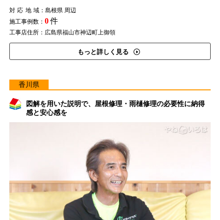
対応地域
：島根県 周辺
0
件
施工事例数：
工事店住所：広島県福山市神辺町上御領
もっと詳しく見る
香川県
図解を用いた説明で、屋根修理・雨樋修理の必要性に納得
感と安心感を