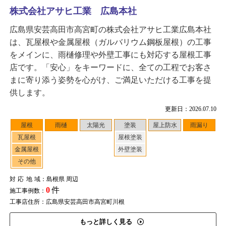
株式会社アサヒ工業 広島本社
広島県安芸高田市高宮町の株式会社アサヒ工業広島本社
は、瓦屋根や金属屋根（ガルバリウム鋼板屋根）の工事
をメインに、雨樋修理や外壁工事にも対応する屋根工事
店です。「安心」をキーワードに、全ての工程でお客さ
まに寄り添う姿勢を心がけ、ご満足いただける工事を提
供します。
更新日：2026.07.10
屋根
雨樋
太陽光
塗装
屋上防水
雨漏り
瓦屋根
屋根塗装
金属屋根
外壁塗装
その他
対応地域
：島根県 周辺
0
件
施工事例数：
工事店住所：広島県安芸高田市高宮町川根
もっと詳しく見る