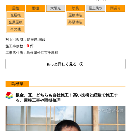
屋根
雨樋
太陽光
塗装
屋上防水
雨漏り
瓦屋根
屋根塗装
金属屋根
外壁塗装
その他
対応地域
：島根県 周辺
0
件
施工事例数：
工事店住所：島根県松江市千鳥町
もっと詳しく見る
島根県
板金、瓦、どちらも自社施工！高い技術と経験で施工す
る、屋根工事や雨樋修理