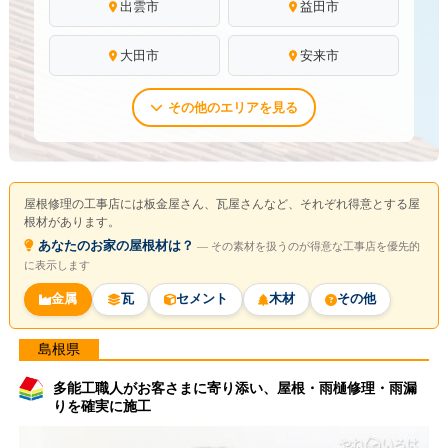
出雲市
益田市
大田市
安来市
その他のエリアを見る
屋根修理の工事店には板金屋さん、瓦屋さんなど、それぞれ得意とする屋
根材があります。
あなたのお家の屋根材は？
― その素材を扱うのが得意な工事店を優先的
に表示します
金属
瓦
セメント
木材
その他
島根県
多能工職人がお客さまに寄り添い、屋根・雨樋修理・雨漏
りを確実に施工