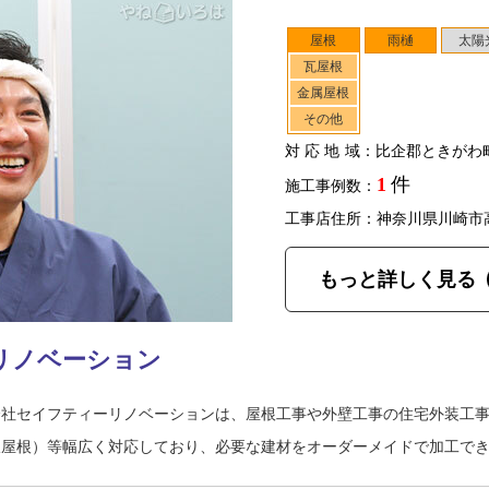
屋根
雨樋
太陽
瓦屋根
金属屋根
その他
対応地域
：比企郡ときがわ
1
件
施工事例数：
工事店住所：神奈川県川崎市
もっと詳しく見る
リノベーション
会社セイフティーリノベーションは、屋根工事や外壁工事の住宅外装工
板屋根）等幅広く対応しており、必要な建材をオーダーメイドで加工で