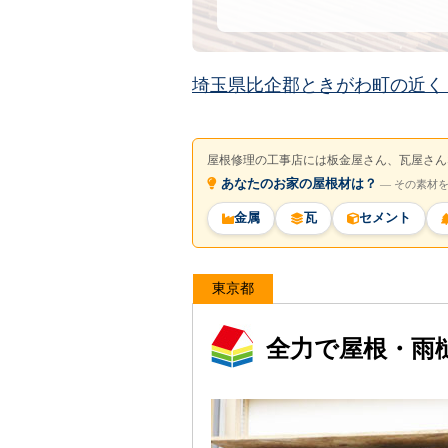
埼玉県比企郡ときがわ町の近く
屋根修理の工事店には板金屋さん、瓦屋さん
あなたのお家の屋根材は？
― その素材
金属
瓦
セメント
東京都
全力で屋根・雨