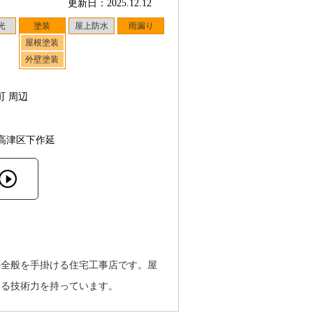
更新日：2025.12.12
光
塗装
屋上防水
雨漏り
屋根塗装
外壁塗装
町 周辺
高津区下作延
事全般を手掛ける住宅工事店です。屋
きる技術力を持っています。