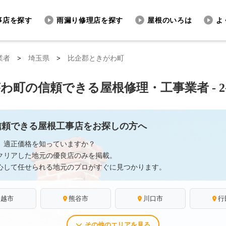
事店を探す
雨漏り修理店を探す
屋根のいろは
よ
業者
>
埼玉県
>
比企郡ときがわ町
わ町の信頼できる屋根修理・工事業者 - 
信頼できる屋根工事店をお探しの方へ
、適正価格を知っていますか？
クリアした地元の優良店のみを掲載。
心して任せられる地元のプロがすぐに見つかります。
川越市
熊谷市
川口市
行
その他のエリアを見る