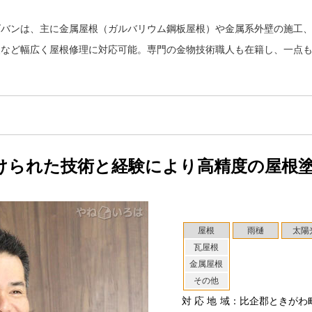
ズバンは、主に金属屋根（ガルバリウム鋼板屋根）や金属系外壁の施工
装など幅広く屋根修理に対応可能。専門の金物技術職人も在籍し、一点
けられた技術と経験により高精度の屋根
屋根
雨樋
太陽
瓦屋根
金属屋根
その他
対応地域
：比企郡ときがわ