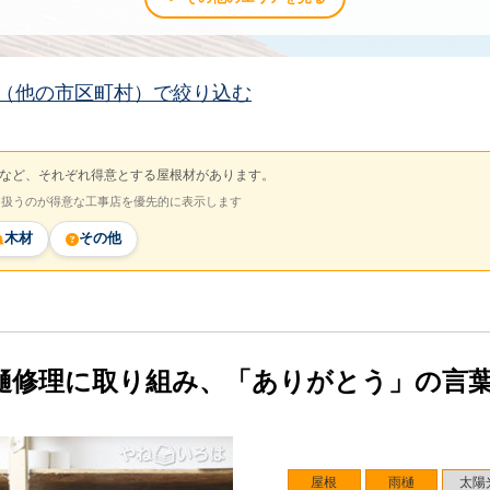
（他の市区町村）で絞り込む
など、それぞれ得意とする屋根材があります。
を扱うのが得意な工事店を優先的に表示します
木材
その他
樋修理に取り組み、「ありがとう」の言
屋根
雨樋
太陽