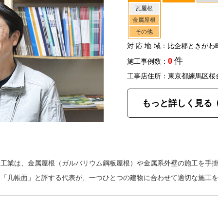
瓦屋根
金属屋根
その他
対応地域
：比企郡ときがわ
0
件
施工事例数：
工事店住所：東京都練馬区桜
もっと詳しく見る
金工業は、金属屋根（ガルバリウム鋼板屋根）や金属系外壁の施工を手
を「几帳面」と評する代表が、一つひとつの建物に合わせて適切な施工