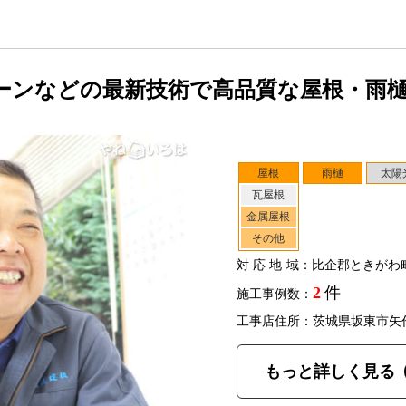
ーンなどの最新技術で高品質な屋根・雨
屋根
雨樋
太陽
瓦屋根
金属屋根
その他
対応地域
：比企郡ときがわ
2
件
施工事例数：
工事店住所：茨城県坂東市矢
もっと詳しく見る