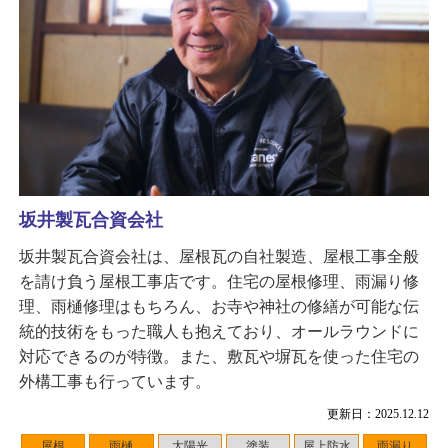
坂井製瓦合資会社
坂井製瓦合資会社は、屋根瓦の自社製造、屋根工事全般
を請け負う屋根工事店です。住宅の屋根修理、雨漏り修
理、雨樋修理はもちろん、お寺や神社の修繕が可能な伝
統的技術をもった職人も抱えており、オールラウンドに
対応できるのが特徴。また、敷瓦や塀瓦を使った住宅の
外構工事も行っています。
更新日：2025.12.12
屋根
雨樋
太陽光
塗装
屋上防水
雨漏り