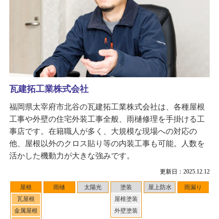
瓦建拓工業株式会社
福岡県太宰府市北谷の瓦建拓工業株式会社は、各種屋根
工事や外壁の住宅外装工事全般、雨樋修理を手掛ける工
事店です。在籍職人が多く、大規模な現場への対応の
他、屋根以外のクロス貼り等の内装工事も可能。人数を
活かした機動力が大きな強みです。
更新日：2025.12.12
屋根
雨樋
太陽光
塗装
屋上防水
雨漏り
瓦屋根
屋根塗装
金属屋根
外壁塗装