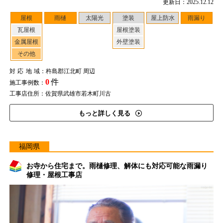
更新日：2025.12.12
屋根
雨樋
太陽光
塗装
屋上防水
雨漏り
瓦屋根
屋根塗装
金属屋根
外壁塗装
その他
対応地域
：杵島郡江北町 周辺
0
件
施工事例数：
工事店住所：佐賀県武雄市若木町川古
もっと詳しく見る
福岡県
お寺から住宅まで。雨樋修理、解体にも対応可能な雨漏り
修理・屋根工事店