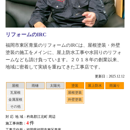
リフォームのIRC
福岡市東区青葉のリフォームのIRCは、屋根塗装・外壁
塗装の施工をメインに、屋上防水工事や水回りのリフォ
ームなども請け負っています。２０１８年の創業以来、
地域に密着して実績を重ねてきた工事店です。
更新日：2025.12.12
屋根
雨樋
太陽光
塗装
屋上防水
雨漏り
瓦屋根
屋根塗装
金属屋根
外壁塗装
その他
対応地域
：杵島郡江北町 周辺
4
件
施工事例数：
工事店住所：福岡県福岡市東区青葉