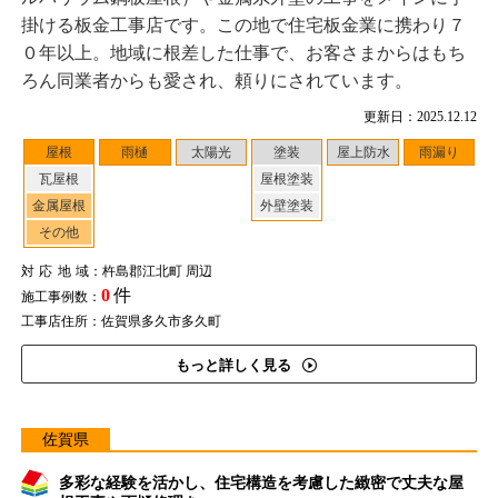
掛ける板金工事店です。この地で住宅板金業に携わり７
０年以上。地域に根差した仕事で、お客さまからはもち
ろん同業者からも愛され、頼りにされています。
更新日：2025.12.12
屋根
雨樋
太陽光
塗装
屋上防水
雨漏り
瓦屋根
屋根塗装
金属屋根
外壁塗装
その他
対応地域
：杵島郡江北町 周辺
0
件
施工事例数：
工事店住所：佐賀県多久市多久町
もっと詳しく見る
佐賀県
多彩な経験を活かし、住宅構造を考慮した緻密で丈夫な屋