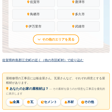
佐賀市
唐津市
鳥栖市
多久市
伊万里市
武雄市
その他のエリアを見る
佐賀県杵島郡江北町の近く（他の市区町村）で絞り込む
屋根修理の工事店には板金屋さん、瓦屋さんなど、それぞれ得意とする屋
根材があります。
あなたのお家の屋根材は？
― その素材を扱うのが得意な工事店を優先的
に表示します
金属
瓦
セメント
木材
その他