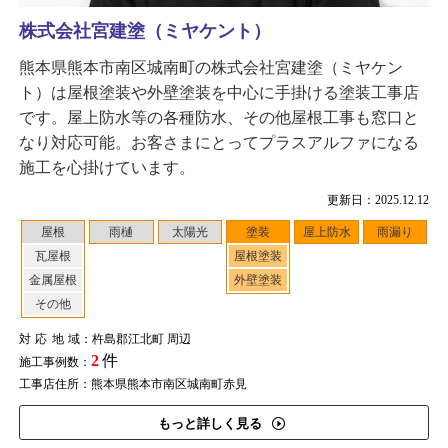
株式会社宮建塗（ミヤケント）
熊本県熊本市南区城南町の株式会社宮建塗（ミヤケン
ト）は屋根塗装や外壁塗装を中心に手掛ける塗装工事店
です。屋上防水等の各種防水、その他屋根工事も窓口と
なり対応可能。お客さまにとってプラスアルファになる
施工を心掛けています。
更新日：2025.12.12
屋根
雨樋
太陽光
塗装
屋上防水
雨漏り
瓦屋根
屋根塗装
金属屋根
外壁塗装
その他
対応地域
：杵島郡江北町 周辺
2
件
施工事例数：
工事店住所：熊本県熊本市南区城南町赤見
もっと詳しく見る