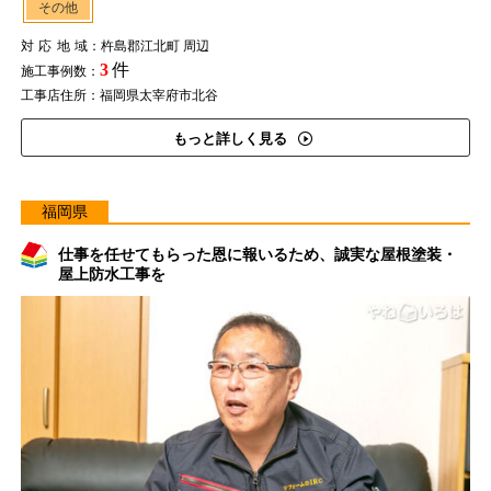
その他
対応地域
：杵島郡江北町 周辺
3
件
施工事例数：
工事店住所：福岡県太宰府市北谷
もっと詳しく見る
福岡県
仕事を任せてもらった恩に報いるため、誠実な屋根塗装・
屋上防水工事を