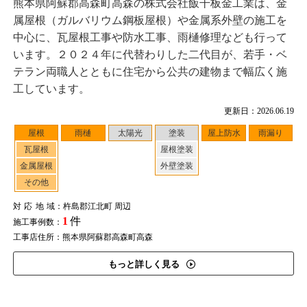
熊本県阿蘇郡高森町高森の株式会社飯干板金工業は、金
属屋根（ガルバリウム鋼板屋根）や金属系外壁の施工を
中心に、瓦屋根工事や防水工事、雨樋修理なども行って
います。２０２４年に代替わりした二代目が、若手・ベ
テラン両職人とともに住宅から公共の建物まで幅広く施
工しています。
更新日：2026.06.19
屋根
雨樋
太陽光
塗装
屋上防水
雨漏り
瓦屋根
屋根塗装
金属屋根
外壁塗装
その他
対応地域
：杵島郡江北町 周辺
1
件
施工事例数：
工事店住所：熊本県阿蘇郡高森町高森
もっと詳しく見る