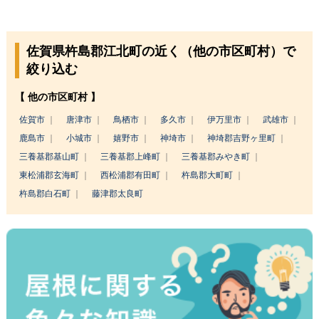
佐賀県杵島郡江北町の近く（他の市区町村）で
絞り込む
【 他の市区町村 】
佐賀市
唐津市
鳥栖市
多久市
伊万里市
武雄市
鹿島市
小城市
嬉野市
神埼市
神埼郡吉野ヶ里町
三養基郡基山町
三養基郡上峰町
三養基郡みやき町
東松浦郡玄海町
西松浦郡有田町
杵島郡大町町
杵島郡白石町
藤津郡太良町