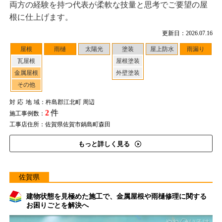
両方の経験を持つ代表が柔軟な技量と思考でご要望の屋
根に仕上げます。
更新日：2026.07.16
屋根
雨樋
太陽光
塗装
屋上防水
雨漏り
瓦屋根
屋根塗装
金属屋根
外壁塗装
その他
対応地域
：杵島郡江北町 周辺
2
件
施工事例数：
工事店住所：佐賀県佐賀市鍋島町森田
もっと詳しく見る
佐賀県
建物状態を見極めた施工で、金属屋根や雨樋修理に関する
お困りごとを解決へ