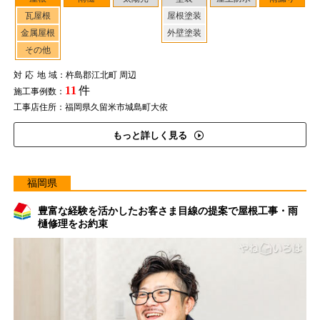
瓦屋根
屋根塗装
金属屋根
外壁塗装
その他
対応地域
：杵島郡江北町 周辺
11
件
施工事例数：
工事店住所：福岡県久留米市城島町大依
もっと詳しく見る
福岡県
豊富な経験を活かしたお客さま目線の提案で屋根工事・雨
樋修理をお約束