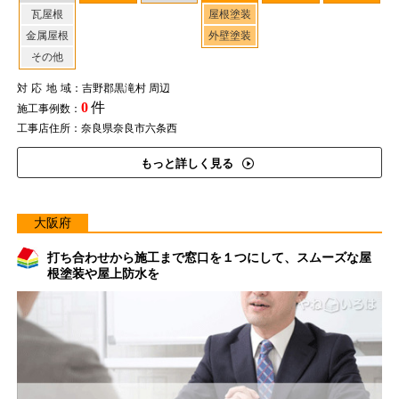
瓦屋根
屋根塗装
金属屋根
外壁塗装
その他
対応地域
：吉野郡黒滝村 周辺
0
件
施工事例数：
工事店住所：奈良県奈良市六条西
もっと詳しく見る
大阪府
打ち合わせから施工まで窓口を１つにして、スムーズな屋
根塗装や屋上防水を