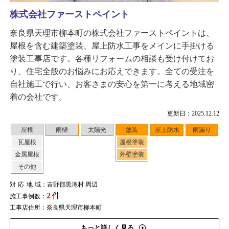
株式会社ファーストペイント
奈良県天理市柳本町の株式会社ファーストペイントは、
屋根を含む建築塗装、屋上防水工事をメインに手掛ける
塗装工事店です。各種リフォームの相談も受け付けてお
り、住宅全般のお悩みにお応えできます。全ての受注を
自社施工で行い、お客さまの安心を第一に考える地域密
着の会社です。
更新日：2025.12.12
屋根
雨樋
太陽光
塗装
屋上防水
雨漏り
瓦屋根
屋根塗装
金属屋根
外壁塗装
その他
対応地域
：吉野郡黒滝村 周辺
2
件
施工事例数：
工事店住所：奈良県天理市柳本町
もっと詳しく見る