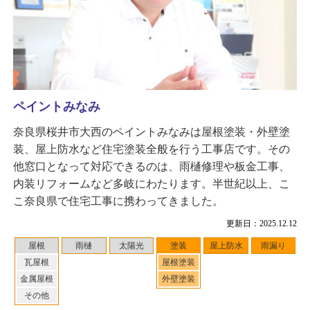
ペイントみなみ
奈良県桜井市大西のペイントみなみは屋根塗装・外壁塗
装、屋上防水など住宅塗装全般を行う工事店です。その
他窓口となって対応できるのは、雨樋修理や板金工事、
内装リフォームなど多岐にわたります。半世紀以上、こ
こ奈良県で住宅工事に携わってきました。
更新日：2025.12.12
屋根
雨樋
太陽光
塗装
屋上防水
雨漏り
瓦屋根
屋根塗装
金属屋根
外壁塗装
その他