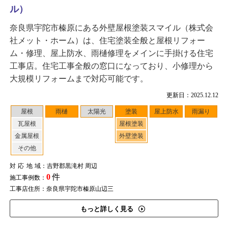
ル）
奈良県宇陀市榛原にある外壁屋根塗装スマイル（株式会
社メット・ホーム）は、住宅塗装全般と屋根リフォー
ム・修理、屋上防水、雨樋修理をメインに手掛ける住宅
工事店。住宅工事全般の窓口になっており、小修理から
大規模リフォームまで対応可能です。
更新日：2025.12.12
屋根
雨樋
太陽光
塗装
屋上防水
雨漏り
瓦屋根
屋根塗装
金属屋根
外壁塗装
その他
対応地域
：吉野郡黒滝村 周辺
0
件
施工事例数：
工事店住所：奈良県宇陀市榛原山辺三
もっと詳しく見る