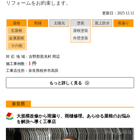
リフォームをお約束します。
更新日：2025.12.12
屋根
雨樋
太陽光
塗装
屋上防水
雨漏り
瓦屋根
屋根塗装
金属屋根
外壁塗装
その他
対応地域
：吉野郡黒滝村 周辺
1
件
施工事例数：
工事店住所：奈良県桜井市高田
もっと詳しく見る
奈良県
大規模改修から雨漏り、雨樋修理。あらゆる屋根のお悩み
を解決へ導く工事店