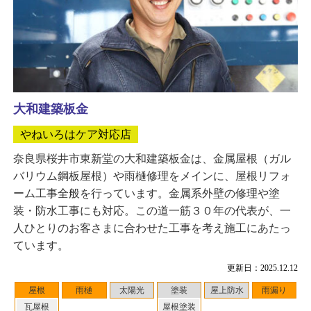
大和建築板金
やねいろはケア対応店
奈良県桜井市東新堂の大和建築板金は、金属屋根（ガル
バリウム鋼板屋根）や雨樋修理をメインに、屋根リフォ
ーム工事全般を行っています。金属系外壁の修理や塗
装・防水工事にも対応。この道一筋３０年の代表が、一
人ひとりのお客さまに合わせた工事を考え施工にあたっ
ています。
更新日：2025.12.12
屋根
雨樋
太陽光
塗装
屋上防水
雨漏り
瓦屋根
屋根塗装