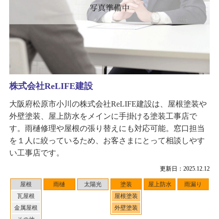
株式会社ReLIFE建設
大阪府松原市小川の株式会社ReLIFE建設は、屋根塗装や
外壁塗装、屋上防水をメインに手掛ける塗装工事店で
す。雨樋修理や屋根の張り替えにも対応可能。窓口担当
を１人に絞っているため、お客さまにとって相談しやす
い工事店です。
更新日：2025.12.12
屋根
雨樋
太陽光
塗装
屋上防水
雨漏り
瓦屋根
屋根塗装
金属屋根
外壁塗装