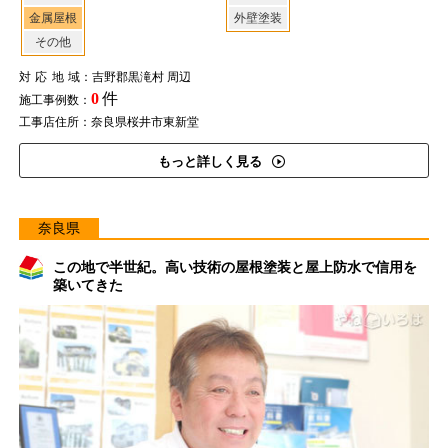
金属屋根
外壁塗装
その他
対応地域
：吉野郡黒滝村 周辺
0
件
施工事例数：
工事店住所：奈良県桜井市東新堂
もっと詳しく見る
奈良県
この地で半世紀。高い技術の屋根塗装と屋上防水で信用を
築いてきた