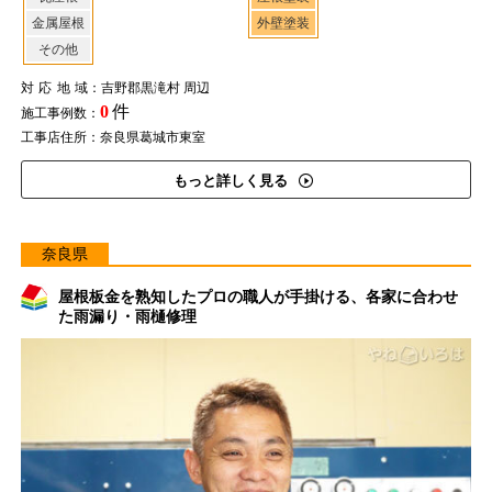
金属屋根
外壁塗装
その他
対応地域
：吉野郡黒滝村 周辺
0
件
施工事例数：
工事店住所：奈良県葛城市東室
もっと詳しく見る
奈良県
屋根板金を熟知したプロの職人が手掛ける、各家に合わせ
た雨漏り・雨樋修理