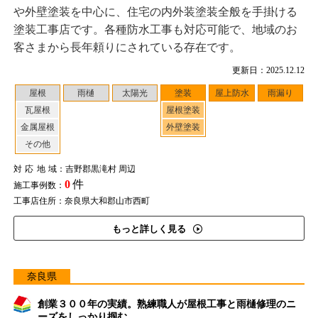
や外壁塗装を中心に、住宅の内外装塗装全般を手掛ける
塗装工事店です。各種防水工事も対応可能で、地域のお
客さまから長年頼りにされている存在です。
更新日：2025.12.12
屋根
雨樋
太陽光
塗装
屋上防水
雨漏り
瓦屋根
屋根塗装
金属屋根
外壁塗装
その他
対応地域
：吉野郡黒滝村 周辺
0
件
施工事例数：
工事店住所：奈良県大和郡山市西町
もっと詳しく見る
奈良県
創業３００年の実績。熟練職人が屋根工事と雨樋修理のニ
ーズをしっかり掴む