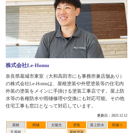
株式会社Le-Homu
奈良県葛城市東室（大和高田市にも事務所兼店舗あり）
の株式会社Le-Homuは、屋根塗装や外壁塗装等の住宅内
外装の塗装をメインに手掛ける塗装工事店です。屋上防
水等の各種防水や雨樋修理や交換にも対応可能。その他
住宅工事も窓口となって対応しています。
更新日：2025.12.12
屋根
雨樋
太陽光
塗装
屋上防水
雨漏り
瓦屋根
屋根塗装