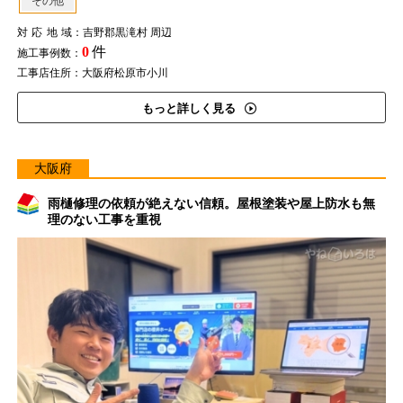
その他
対応地域
：吉野郡黒滝村 周辺
0
件
施工事例数：
工事店住所：大阪府松原市小川
もっと詳しく見る
大阪府
雨樋修理の依頼が絶えない信頼。屋根塗装や屋上防水も無
理のない工事を重視