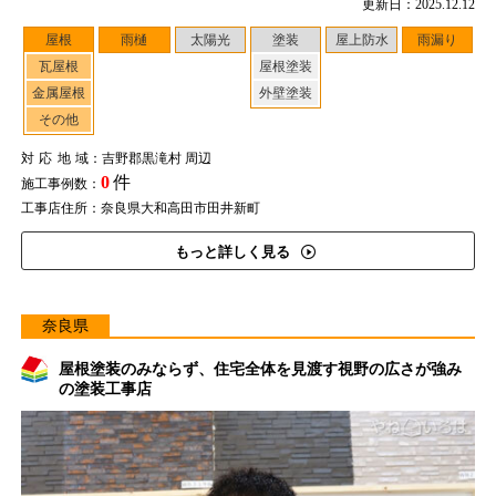
更新日：2025.12.12
屋根
雨樋
太陽光
塗装
屋上防水
雨漏り
瓦屋根
屋根塗装
金属屋根
外壁塗装
その他
対応地域
：吉野郡黒滝村 周辺
0
件
施工事例数：
工事店住所：奈良県大和高田市田井新町
もっと詳しく見る
奈良県
屋根塗装のみならず、住宅全体を見渡す視野の広さが強み
の塗装工事店