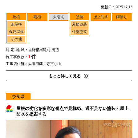
更新日：2025.12.12
屋根
雨樋
太陽光
塗装
屋上防水
雨漏り
瓦屋根
屋根塗装
金属屋根
外壁塗装
その他
対応地域
：吉野郡黒滝村 周辺
1
件
施工事例数：
工事店住所：大阪府藤井寺市小山
もっと詳しく見る
奈良県
屋根の劣化を多彩な視点で見極め、過不足ない塗装・屋上
防水を提案する