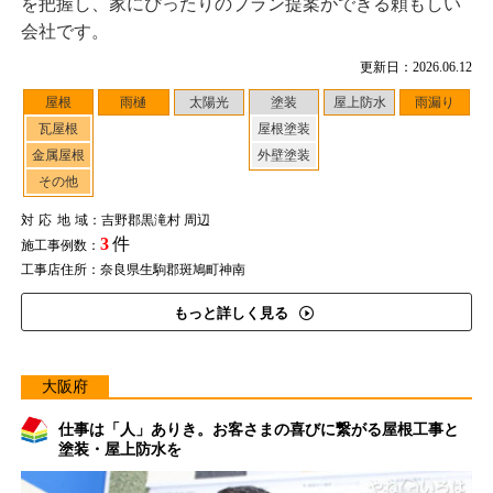
を把握し、家にぴったりのプラン提案ができる頼もしい
会社です。
更新日：2026.06.12
屋根
雨樋
太陽光
塗装
屋上防水
雨漏り
瓦屋根
屋根塗装
金属屋根
外壁塗装
その他
対応地域
：吉野郡黒滝村 周辺
3
件
施工事例数：
工事店住所：奈良県生駒郡斑鳩町神南
もっと詳しく見る
大阪府
仕事は「人」ありき。お客さまの喜びに繋がる屋根工事と
塗装・屋上防水を