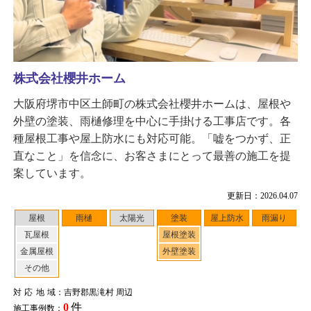
株式会社櫻井ホーム
大阪府堺市中区土師町の株式会社櫻井ホームは、屋根や
外壁の塗装、雨樋修理を中心に手掛ける工事店です。各
種屋根工事や屋上防水にも対応可能。「嘘をつかず、正
直なこと」を信念に、お客さまにとって最善の施工を提
案しています。
更新日：2026.04.07
屋根
雨樋
太陽光
塗装
屋上防水
雨漏り
瓦屋根
屋根塗装
金属屋根
外壁塗装
その他
対応地域
：吉野郡黒滝村 周辺
0
件
施工事例数：