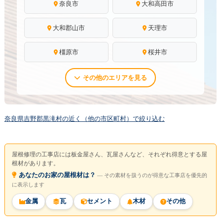
奈良市
大和高田市
大和郡山市
天理市
橿原市
桜井市
その他のエリアを見る
奈良県吉野郡黒滝村の近く（他の市区町村）で絞り込む
屋根修理の工事店には板金屋さん、瓦屋さんなど、それぞれ得意とする屋
根材があります。
あなたのお家の屋根材は？
― その素材を扱うのが得意な工事店を優先的
に表示します
金属
瓦
セメント
木材
その他