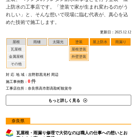
上防水の工事店です。「塗装で家が生まれ変わるのがう
れしい」と、そんな想いで現場に臨む代表が、真心を込
めた技術で施工します。
更新日：2025.12.12
屋根
雨樋
太陽光
塗装
屋上防水
雨漏り
瓦屋根
屋根塗装
金属屋根
外壁塗装
その他
対応地域
：吉野郡黒滝村 周辺
0
件
施工事例数：
工事店住所：奈良県高市郡高取町観覚寺
もっと詳しく見る
奈良県
瓦屋根・雨漏り修理で大切なのは職人の仕事への想いとお