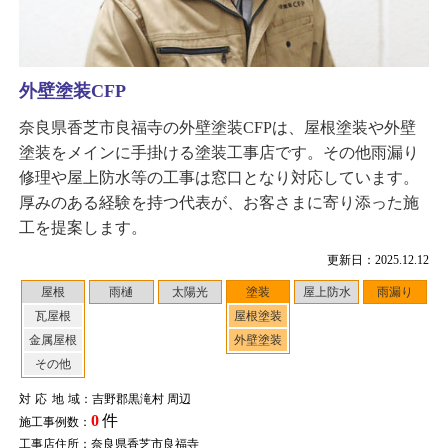
外壁塗装CFP
奈良県香芝市良福寺の外壁塗装CFPは、屋根塗装や外壁
塗装をメインに手掛ける塗装工事店です。その他雨漏り
修理や屋上防水等の工事は窓口となり対応しています。
厚みのある経験を持つ代表が、お客さまに寄り添った施
工を提案します。
更新日：2025.12.12
屋根
雨樋
太陽光
塗装
屋上防水
雨漏り
瓦屋根
屋根塗装
金属屋根
外壁塗装
その他
対応地域
：吉野郡黒滝村 周辺
0
件
施工事例数：
工事店住所：奈良県香芝市良福寺