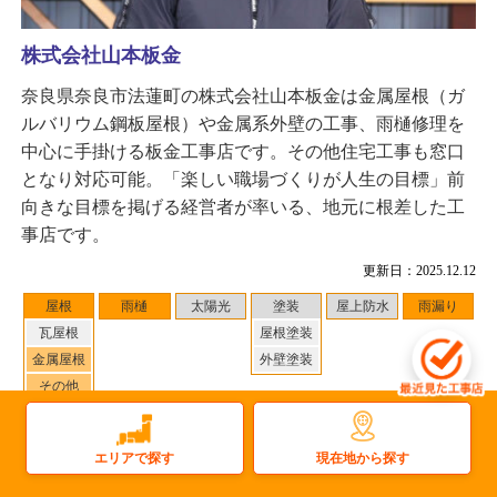
株式会社山本板金
奈良県奈良市法蓮町の株式会社山本板金は金属屋根（ガ
ルバリウム鋼板屋根）や金属系外壁の工事、雨樋修理を
中心に手掛ける板金工事店です。その他住宅工事も窓口
となり対応可能。「楽しい職場づくりが人生の目標」前
向きな目標を掲げる経営者が率いる、地元に根差した工
事店です。
更新日：2025.12.12
屋根
雨樋
太陽光
塗装
屋上防水
雨漏り
瓦屋根
屋根塗装
金属屋根
外壁塗装
その他
対応地域
：吉野郡黒滝村 周辺
0
件
施工事例数：
現在地から探す
エリアで探す
工事店住所：奈良県奈良市法蓮町