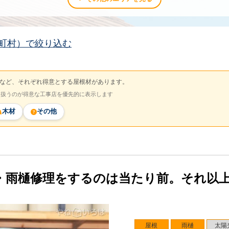
町村）で絞り込む
など、それぞれ得意とする屋根材があります。
を扱うのが得意な工事店を優先的に表示します
木材
その他
・雨樋修理をするのは当たり前。それ以
屋根
雨樋
太陽