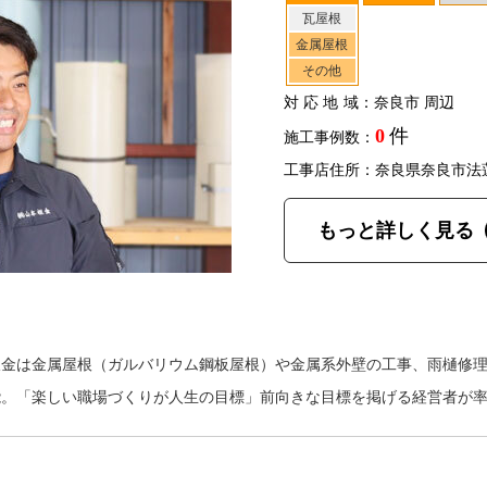
瓦屋根
金属屋根
その他
対応地域
：奈良市 周辺
0
件
施工事例数：
工事店住所：奈良県奈良市法
もっと詳しく見る
板金は金属屋根（ガルバリウム鋼板屋根）や金属系外壁の工事、雨樋修
能。「楽しい職場づくりが人生の目標」前向きな目標を掲げる経営者が