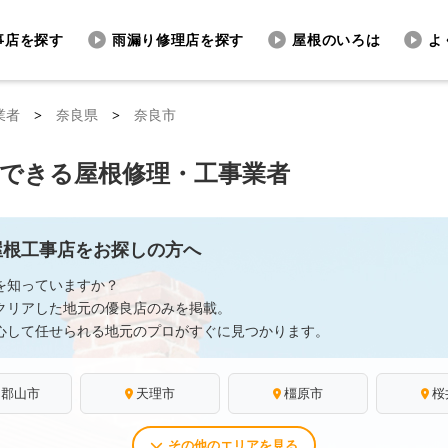
事店を探す
雨漏り修理店を探す
屋根のいろは
よ
業者
>
奈良県
>
奈良市
頼できる屋根修理・工事業者
屋根工事店をお探しの方へ
を知っていますか？
クリアした地元の優良店のみを掲載。
心して任せられる地元のプロがすぐに見つかります。
和郡山市
天理市
橿原市
桜
その他のエリアを見る