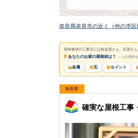
奈良県奈良市の近く（他の市区
屋根修理の工事店には板金屋さん、瓦屋さん
あなたのお家の屋根材は？
― その素材
金属
瓦
セメント
奈良県
確実な屋根工事