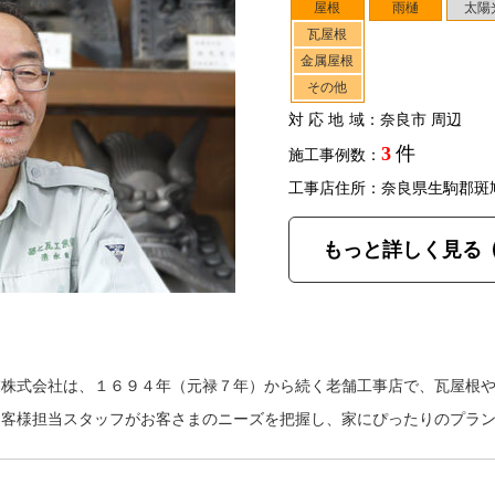
屋根
雨樋
太陽
瓦屋根
金属屋根
その他
対応地域
：奈良市 周辺
3
件
施工事例数：
工事店住所：奈良県生駒郡斑
もっと詳しく見る
業株式会社は、１６９４年（元禄７年）から続く老舗工事店で、瓦屋根
お客様担当スタッフがお客さまのニーズを把握し、家にぴったりのプラ