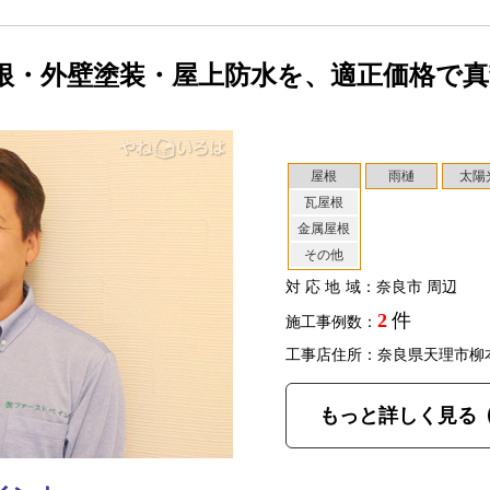
根・外壁塗装・屋上防水を、適正価格で
屋根
雨樋
太陽
瓦屋根
金属屋根
その他
対応地域
：奈良市 周辺
2
件
施工事例数：
工事店住所：奈良県天理市柳
もっと詳しく見る