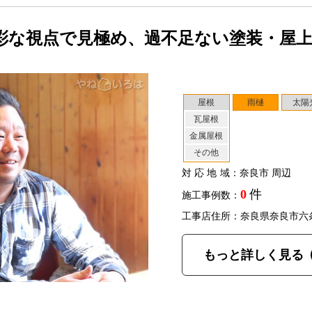
彩な視点で見極め、過不足ない塗装・屋
屋根
雨樋
太陽
瓦屋根
金属屋根
その他
対応地域
：奈良市 周辺
0
件
施工事例数：
工事店住所：奈良県奈良市六
もっと詳しく見る