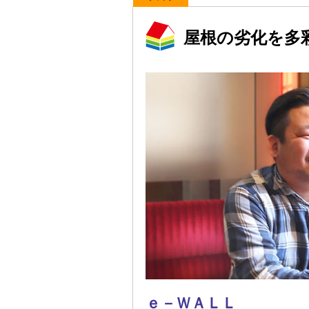
屋根の劣化を多
ｅ－ＷＡＬＬ