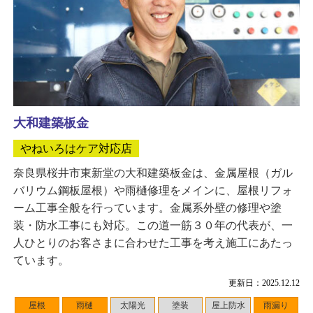
大和建築板金
やねいろはケア対応店
奈良県桜井市東新堂の大和建築板金は、金属屋根（ガル
バリウム鋼板屋根）や雨樋修理をメインに、屋根リフォ
ーム工事全般を行っています。金属系外壁の修理や塗
装・防水工事にも対応。この道一筋３０年の代表が、一
人ひとりのお客さまに合わせた工事を考え施工にあたっ
ています。
更新日：2025.12.12
屋根
雨樋
太陽光
塗装
屋上防水
雨漏り