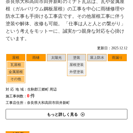
奈良県大和高田市田井新町のミナト瓦店は、瓦や金属屋
根（ガルバリウム鋼板屋根）の工事を中心に雨樋修理や
防水工事も手掛ける工事店です。その他屋根工事に伴う
塗装や解体、改修も可能。 「仕事は人と人との繋がり」
という考えをモットーに、誠実かつ親身な対応を心掛け
ています。
更新日：2025.12.12
屋根
雨樋
太陽光
塗装
屋上防水
雨漏り
瓦屋根
屋根塗装
金属屋根
外壁塗装
その他
対応地域
：生駒郡三郷町 周辺
0
件
施工事例数：
工事店住所：奈良県大和高田市田井新町
もっと詳しく見る