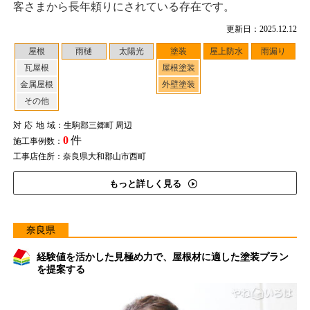
客さまから長年頼りにされている存在です。
更新日：2025.12.12
屋根
雨樋
太陽光
塗装
屋上防水
雨漏り
瓦屋根
屋根塗装
金属屋根
外壁塗装
その他
対応地域
：生駒郡三郷町 周辺
0
件
施工事例数：
工事店住所：奈良県大和郡山市西町
もっと詳しく見る
奈良県
経験値を活かした見極め力で、屋根材に適した塗装プラン
を提案する