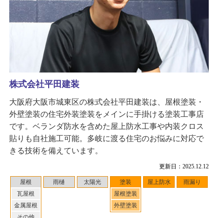
株式会社平田建装
大阪府大阪市城東区の株式会社平田建装は、屋根塗装・
外壁塗装の住宅外装塗装をメインに手掛ける塗装工事店
です。ベランダ防水を含めた屋上防水工事や内装クロス
貼りも自社施工可能。多岐に渡る住宅のお悩みに対応で
きる技術を備えています。
更新日：2025.12.12
屋根
雨樋
太陽光
塗装
屋上防水
雨漏り
瓦屋根
屋根塗装
金属屋根
外壁塗装
その他