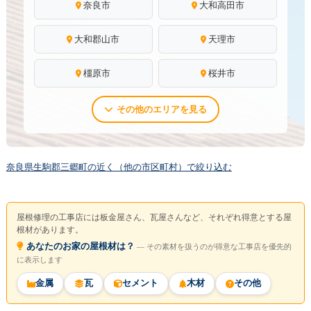
奈良市
大和高田市
大和郡山市
天理市
橿原市
桜井市
その他のエリアを見る
奈良県生駒郡三郷町の近く（他の市区町村）で絞り込む
屋根修理の工事店には板金屋さん、瓦屋さんなど、それぞれ得意とする屋
根材があります。
あなたのお家の屋根材は？
― その素材を扱うのが得意な工事店を優先的
に表示します
金属
瓦
セメント
木材
その他