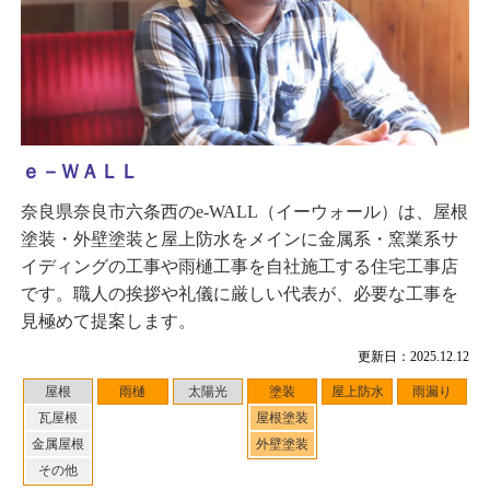
ｅ－ＷＡＬＬ
奈良県奈良市六条西のe-WALL（イーウォール）は、屋根
塗装・外壁塗装と屋上防水をメインに金属系・窯業系サ
イディングの工事や雨樋工事を自社施工する住宅工事店
です。職人の挨拶や礼儀に厳しい代表が、必要な工事を
見極めて提案します。
更新日：2025.12.12
屋根
雨樋
太陽光
塗装
屋上防水
雨漏り
瓦屋根
屋根塗装
金属屋根
外壁塗装
その他