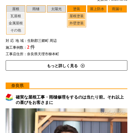
屋根
雨樋
太陽光
塗装
屋上防水
雨漏り
瓦屋根
屋根塗装
金属屋根
外壁塗装
その他
対応地域
：生駒郡三郷町 周辺
2
件
施工事例数：
工事店住所：奈良県天理市柳本町
もっと詳しく見る
奈良県
確実な屋根工事・雨樋修理をするのは当たり前。それ以上
の喜びをお客さまに