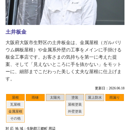
土井板金
大阪府大阪市生野区の土井板金は、金属屋根（ガルバリ
ウム鋼板屋根）や金属系外壁の工事をメインに手掛ける
板金工事店です。お客さまの気持ちを第一に考えた提
案、そして「見えないところに手を抜かない」をモット
ーに、細部までこだわった美しく丈夫な屋根に仕上げま
す。
更新日：2026.06.18
屋根
雨樋
太陽光
塗装
屋上防水
雨漏り
瓦屋根
屋根塗装
金属屋根
外壁塗装
その他
対応地域
：生駒郡三郷町 周辺