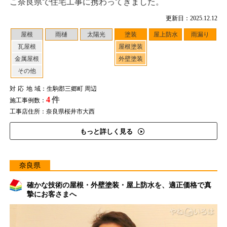
こ奈良県で住宅工事に携わってきました。
更新日：2025.12.12
屋根
雨樋
太陽光
塗装
屋上防水
雨漏り
瓦屋根
屋根塗装
金属屋根
外壁塗装
その他
対応地域
：生駒郡三郷町 周辺
4
件
施工事例数：
工事店住所：奈良県桜井市大西
もっと詳しく見る
奈良県
確かな技術の屋根・外壁塗装・屋上防水を、適正価格で真
摯にお客さまへ