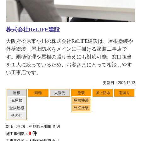
株式会社ReLIFE建設
大阪府松原市小川の株式会社ReLIFE建設は、屋根塗装や
外壁塗装、屋上防水をメインに手掛ける塗装工事店で
す。雨樋修理や屋根の張り替えにも対応可能。窓口担当
を１人に絞っているため、お客さまにとって相談しやす
い工事店です。
更新日：2025.12.12
屋根
雨樋
太陽光
塗装
屋上防水
雨漏り
瓦屋根
屋根塗装
金属屋根
外壁塗装
その他
対応地域
：生駒郡三郷町 周辺
0
件
施工事例数：
工事店住所：大阪府松原市小川