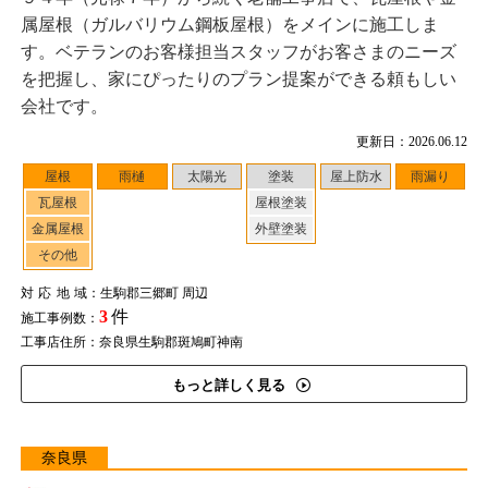
属屋根（ガルバリウム鋼板屋根）をメインに施工しま
す。ベテランのお客様担当スタッフがお客さまのニーズ
を把握し、家にぴったりのプラン提案ができる頼もしい
会社です。
更新日：2026.06.12
屋根
雨樋
太陽光
塗装
屋上防水
雨漏り
瓦屋根
屋根塗装
金属屋根
外壁塗装
その他
対応地域
：生駒郡三郷町 周辺
3
件
施工事例数：
工事店住所：奈良県生駒郡斑鳩町神南
もっと詳しく見る
奈良県