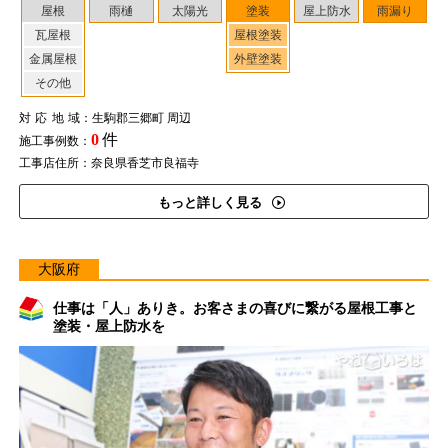
屋根
雨樋
太陽光
塗装
屋上防水
雨漏り
瓦屋根
屋根塗装
金属屋根
外壁塗装
その他
対応地域
：生駒郡三郷町 周辺
0
件
施工事例数：
工事店住所：奈良県香芝市良福寺
もっと詳しく見る
大阪府
仕事は「人」ありき。お客さまの喜びに繋がる屋根工事と
塗装・屋上防水を