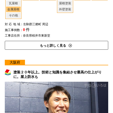
瓦屋根
屋根塗装
金属屋根
外壁塗装
その他
対応地域
：生駒郡三郷町 周辺
0
件
施工事例数：
工事店住所：奈良県桜井市東新堂
もっと詳しく見る
大阪府
塗装２０年以上。技術と知識を集結させ最高の仕上がり
に。屋上防水も