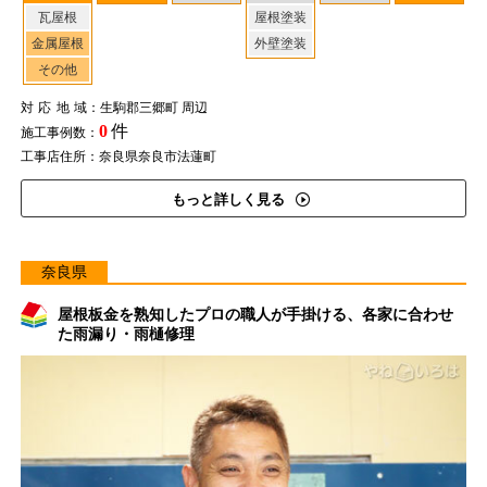
瓦屋根
屋根塗装
金属屋根
外壁塗装
その他
対応地域
：生駒郡三郷町 周辺
0
件
施工事例数：
工事店住所：奈良県奈良市法蓮町
もっと詳しく見る
奈良県
屋根板金を熟知したプロの職人が手掛ける、各家に合わせ
た雨漏り・雨樋修理