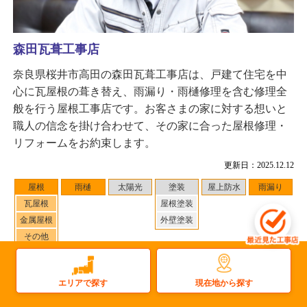
森田瓦葺工事店
奈良県桜井市高田の森田瓦葺工事店は、戸建て住宅を中
心に瓦屋根の葺き替え、雨漏り・雨樋修理を含む修理全
般を行う屋根工事店です。お客さまの家に対する想いと
職人の信念を掛け合わせて、その家に合った屋根修理・
リフォームをお約束します。
更新日：2025.12.12
屋根
雨樋
太陽光
塗装
屋上防水
雨漏り
瓦屋根
屋根塗装
金属屋根
外壁塗装
その他
対応地域
：生駒郡三郷町 周辺
1
件
施工事例数：
現在地から探す
エリアで探す
工事店住所：奈良県桜井市高田