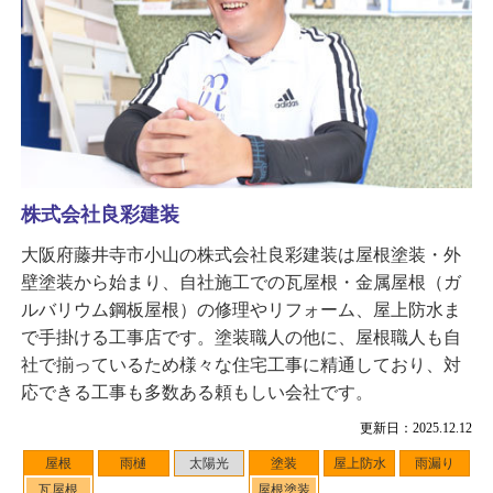
株式会社良彩建装
大阪府藤井寺市小山の株式会社良彩建装は屋根塗装・外
壁塗装から始まり、自社施工での瓦屋根・金属屋根（ガ
ルバリウム鋼板屋根）の修理やリフォーム、屋上防水ま
で手掛ける工事店です。塗装職人の他に、屋根職人も自
社で揃っているため様々な住宅工事に精通しており、対
応できる工事も多数ある頼もしい会社です。
更新日：2025.12.12
屋根
雨樋
太陽光
塗装
屋上防水
雨漏り
瓦屋根
屋根塗装