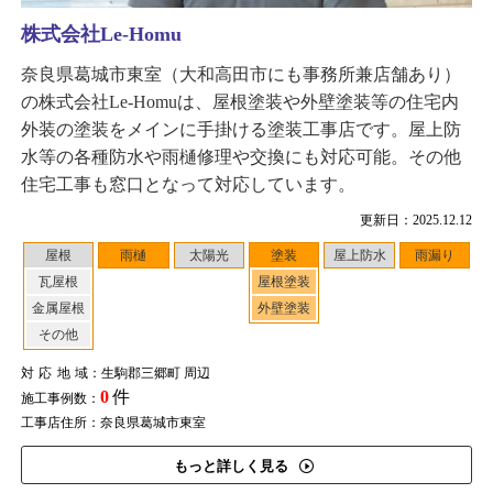
株式会社Le-Homu
奈良県葛城市東室（大和高田市にも事務所兼店舗あり）
の株式会社Le-Homuは、屋根塗装や外壁塗装等の住宅内
外装の塗装をメインに手掛ける塗装工事店です。屋上防
水等の各種防水や雨樋修理や交換にも対応可能。その他
住宅工事も窓口となって対応しています。
更新日：2025.12.12
屋根
雨樋
太陽光
塗装
屋上防水
雨漏り
瓦屋根
屋根塗装
金属屋根
外壁塗装
その他
対応地域
：生駒郡三郷町 周辺
0
件
施工事例数：
工事店住所：奈良県葛城市東室
もっと詳しく見る