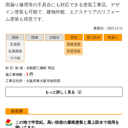
雨漏り修理等の不具合にも対応できる塗装工事店。デザ
イン塗装も可能で、建物外観、エクステリアのリフォー
ム塗装も得意です。
更新日：2025.12.12
屋根
雨樋
太陽光
塗装
屋上防水
雨漏り
瓦屋根
屋根塗装
金属屋根
外壁塗装
その他
対応地域
：生駒郡三郷町 周辺
1
件
施工事例数：
工事店住所：大阪府東大阪市柏田西
もっと詳しく見る
奈良県
この地で半世紀。高い技術の屋根塗装と屋上防水で信用を
築いてきた