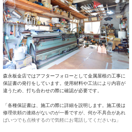
品をもっと手掛けていきたいですね。いずれは外国のお客
「例えば、屋根の縁が茶色だから屋根自体も茶色にしたい
さまへ向けて販売もしてみたいです」
というご希望がありました。板金屋根はけっこうフラット
なので、実は下からあまり見えないんですよ。なので屋根
材自体はシルバーにして、縁を茶色にして仕上げました。
全面茶色よりも屋根材の熱のこもり具合が違うと思いま
す」
屋根は陽当たりや土地の風向きにより経年劣化の進み具合
が違います。特に風の向きは職人がもっとも留意するとこ
ろで、潮風や台風時の強風の当たり具合を考慮して金属屋
森永板金店ではアフターフォローとして金属屋根の工事に
根（ガルバリウム鋼板屋根）の張る向きを決定するそうで
保証書の発行をしています。使用材料や工法により内容が
す。
違うため、打ち合わせの際に確認が必要です。
実際の屋根工事の事例では、コロニアル屋根（※１）から
「各種保証書は、施工の際に詳細を説明します。施工後は
金属屋根（ガルバリウム鋼板屋根）への葺き替えが挙がり
修理依頼の連絡がないのが一番ですが、何か不具合があれ
ました。屋根リフォーム工事も既存の屋根材の上から新し
ばいつでも点検するので気軽にお電話してくださいね」
いものを設置するカバー工法（※２）が主流ですが、家の
外観にこだわりを持つお客さまからは全てを張り替える工