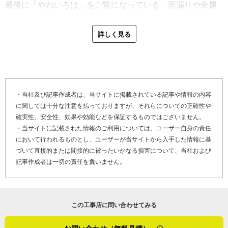
最後に「やねいろは」をご覧になっている、雨漏りや金属
事が人気だといいます。
屋根の劣化でお困りのお客さま、そして屋根リフォームや
屋根修理を検討しているお客さまへメッセージです。
詳しく見る
「住宅リフォーム工事では産業廃棄物の処理にどうしても
費用がかかります。その費用を考慮して既存の屋根材の上
「森永板金店の強みは自社施工であること。私が全ての作
に新しい屋根を設置するカバー工法を提案したんですが、
業をするため技術はお任せください。完璧な仕事を目指し
下地まできっちり工事したいとのことで張り替えとなりま
ますので、安心して施工を受けてくださればと思います。
した。まず大工さんに下地をきれいに作ってもらい、それ
飛び込みの業者さんから『屋根のあそこ、壊れてますよ』
・当社及び記事作成者は、当サイトに掲載されている記事や情報の内容
から私が金属屋根を張っていきます。デザインにこだわり
に関しては十分な注意を払っておりますが、それらについての正確性や
と言われる機会があるかもしれません。でも中には心無い
がある家で細かな場所の納めが最後まで残りましたが、き
確実性、安全性、効果や効能などを保証するものではございません。
業者がいるので、すぐに工事を依頼せず信頼できる工事店
れいに仕上がりました。屋根と外壁の取り合い部分（※
・当サイトに記載された情報のご利用については、ユーザー自身の責任
に再度来てもらうのが良いですよ。もちろん、森永板金店
３）の納めは外壁に対して切れ込んでいたりすると難しい
において行われるものとし、ユーザーが当サイトから入手した情報に基
でも承ります。屋根のことお気軽にご相談くださいね」
んですよ。雨漏りがしやすい場所でもありますしね。板金
づいて直接的または間接的に被ったいかなる損害について、当社および
記事作成者は一切の責任を負いません。
屋は雨漏り修理ができて当たり前みたいな立場なので、納
屋根工事の詳細を楽しそうにそして詳しく説明してくださ
めには責任を感じています。あと、雨漏りしやすいのは天
った森永さん。取材中、「いい話がないなあ」とつぶやく
窓で、天窓の雨漏り修理は板金屋の腕の見せ所です」
場面もありましたが、誠実に仕事をしていれば「いい話」
この工事店に問い合わせてみる
より「実のある話」の方が多いのは当然です。全国板金技
長崎市周辺の郊外の方に行くと、台風対策で屋根に網をか
能グランプリでの優勝経験もあるなど技術の話も多かった
けている家がもあるそうです。そのため、長崎県長崎市の