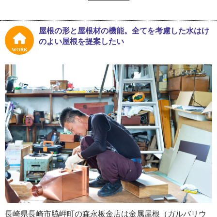
後は迷いなく職人としてお父さんの元で働き始めたそうで
す。
屋根の形と屋根材の機能。全てを考慮した水はけ
「子どもの頃はゲームを買うためのお小遣いがほしくて手
のよい屋根を提案したい
伝っていたのを覚えています。中学、高校とずっと仕事を
WORK
手伝い、自然な流れで家業に入りました。親父が一人で仕
事をやっていたのをずっと見ていたので、そのせいもあり
ますね。学校では美術や技術の授業が好きで、若い頃は趣
味でバイクや車を触るのが好きだったし、板金加工のよう
な手作業も好きだったんですよ」
２０歳を過ぎる頃には、お父さんに代わり業務を取り仕切
っていたという森永さん。長い間板金工事をしていて思う
のは、住宅の屋根素材に金属屋根（ガルバリウム鋼板屋
根）が増えたことだといいます。
「親父と一緒にやっていた頃と比べると、屋根全体が板金
になっている住宅が増えました。箱型の四角いデザインの
長崎県長崎市脇岬町の森永板金店は金属屋根（ガルバリウ