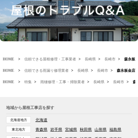
HOME
>
信頼できる屋根修理・工事業者
>
長崎県
>
長崎市
>
森永板
HOME
>
信頼できる雨漏り修理業者
>
長崎県
>
長崎市
>
森永板金店
HOME
>
特集
>
雨樋修理・工事・掃除業者
>
長崎県
>
長崎市
>
森
地域から屋根工事店を探す
北海道
北海道地方
青森県
岩手県
宮城県
秋田県
山形県
福島県
東北地方