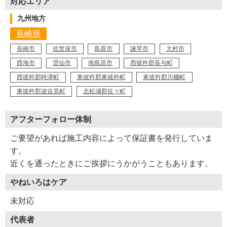
対応エリア
九州地方
長崎県
長崎市
佐世保市
島原市
諫早市
大村市
西海市
雲仙市
南島原市
西彼杵郡長与町
西彼杵郡時津町
東彼杵郡東彼杵町
東彼杵郡川棚町
東彼杵郡波佐見町
北松浦郡佐々町
アフターフォロー体制
ご要望があれば施工内容によって保証書を発行していま
す。
近くを通ったときにご挨拶にうかがうこともあります。
やねいろはケア
未対応
代表者