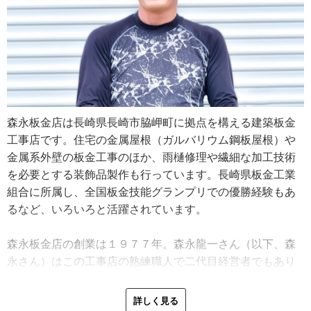
森永板金店は長崎県長崎市脇岬町に拠点を構える建築板金
工事店です。住宅の金属屋根（ガルバリウム鋼板屋根）や
金属系外壁の板金工事のほか、雨樋修理や繊細な加工技術
を必要とする装飾品製作も行っています。長崎県板金工業
組合に所属し、全国板金技能グランプリでの優勝経験もあ
るなど、いろいろと活躍されています。
森永板金店の創業は１９７７年。森永龍一さん（以下、森
永さん）はこの工事店の熟練職人で二代目経営者でもあり
ます。森永さんのお父さんが立ち上げた会社で、森永さん
は小学生の頃から家業の手伝いをしていました。高校卒業
詳しく見る