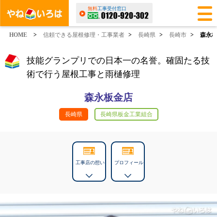
無料
工事受付窓口
HOME
>
信頼できる屋根修理・工事業者
>
長崎県
>
長崎市
>
森永
技能グランプリでの日本一の名誉。確固たる技
術で行う屋根工事と雨樋修理
森永板金店
長崎県
長崎県板金工業組合
工事店の想い
プロフィール