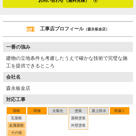
お問い合わせ（無料見積）
のですが、取材を進める中でひしひしと感じたのは何より
屋根工事の特性は、その網があるために屋根工事や雨樋修
森永さんの実直さでした。
理がしにくいことだといいます。また、強風から守るため
に瓦屋根には瓦止めが必須で、近年施工された瓦屋根は多
（２０２３年１１月取材）
工事店プロフィール
（森永板金店）
めのビスで頑丈に取り付けられているそうです。
※１ コロニアル・・・セメントを固めて塗装した板状の
一番の強み
屋根材。化粧スレート
建物の立地条件も考慮したうえで確かな技術で完璧な施
※２ カバー工法・・・金属屋根の重ね張りをする屋根の
工を提供できるところ
リフォーム方法
※３ 取り合い・・・（屋根と壁など、部位同士の）つな
会社名
ぎ・境目
森永板金店
Y42-AZD
工事店番号
対応工事
屋根
雨樋
太陽光
塗装
屋上防水
雨漏り
瓦屋根
屋根塗装
金属屋根
外壁塗装
その他