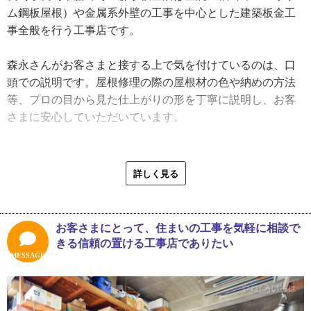
家が多くなったからだと思うんですが、そういう家だと屋
ム鋼板屋根）や金属系外壁の工事を中心とした建築板金工
根の勾配が緩いんです。勾配の緩い屋根で受けた雨水は金
事全般を行う工事店です。
属屋根のみ施工ができます。上から下まで長い板金を設置
するので、雨に強く防水性の高い屋根になるんです。１１
森永さんがお客さまと接する上で気を付けているのは、口
メートルもの長い屋根材を使って上から下まで継ぎ目なし
頭での説明です。屋根修理の際の屋根材の色や納めの方法
で施工します」
等、プロの目から見た仕上がりの形を丁寧に説明し、お客
さまに安心していただいています。
先代の時代から地域密着。今でも、森永さんのお父さんに
工事をしてもらったというお客さまからの問い合わせがく
「屋根工事は色が重要なんです。屋根は黒や濃い色を希望
るそうです。町を歩いていると声をかけられることも頻繁
するお客さまが多いんですが、濃い色の屋根は熱吸収率が
詳しく見る
で、それは地域に根差した工事店の証です。今後は、屋根
高く、夏場はものすごく屋根材が熱くなります。熱が室内
や外壁の住宅工事のほか、加工品製作でも仕事を増やして
に伝わってしまうので、シルバーくらいの色か濃い色でも
いきたいと語ります。
暗色にならないくらいの色味を勧めています」
お客さまにとって、住まいの工事を気軽に相談で
きる信頼の置ける工事店でありたい
「板金屋というと、板金加工は住宅の役物が主流ですが、
家の外観はお客さまにとって重要です。ご希望の色にこだ
MESSAGE
私はできればものづくりの方でも仕事を増やしたいと思っ
わりがある場合、森永さんは屋根のデザインや勾配を考慮
ています。長崎の一番大きな祭りの長崎くんちで使うラッ
し、外観と機能性を融合した提案をすることもあります。
パを板金で作っています。子どもの兜の飾りのような工芸