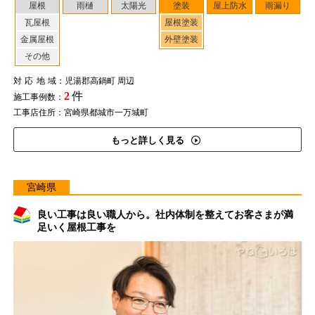
屋根
雨樋
太陽光
塗装
屋上防水
雨漏り
瓦屋根
屋根塗装
金属屋根
外壁塗装
その他
対応地域
：児湯郡高鍋町 周辺
2
件
施工事例数：
工事店住所：宮崎県都城市一万城町
もっと詳しく見る
宮崎県
良い工事は良い職人から。社内体制を整えてお客さまが満
足いく屋根工事を