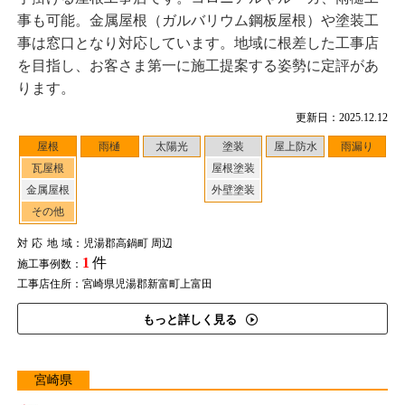
事も可能。金属屋根（ガルバリウム鋼板屋根）や塗装工
事は窓口となり対応しています。地域に根差した工事店
を目指し、お客さま第一に施工提案する姿勢に定評があ
ります。
更新日：2025.12.12
屋根
雨樋
太陽光
塗装
屋上防水
雨漏り
瓦屋根
屋根塗装
金属屋根
外壁塗装
その他
対応地域
：児湯郡高鍋町 周辺
1
件
施工事例数：
工事店住所：宮崎県児湯郡新富町上富田
もっと詳しく見る
宮崎県