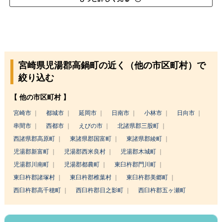
宮崎県児湯郡高鍋町の近く（他の市区町村）で
絞り込む
【 他の市区町村 】
宮崎市
都城市
延岡市
日南市
小林市
日向市
串間市
西都市
えびの市
北諸県郡三股町
西諸県郡高原町
東諸県郡国富町
東諸県郡綾町
児湯郡新富町
児湯郡西米良村
児湯郡木城町
児湯郡川南町
児湯郡都農町
東臼杵郡門川町
東臼杵郡諸塚村
東臼杵郡椎葉村
東臼杵郡美郷町
西臼杵郡高千穂町
西臼杵郡日之影町
西臼杵郡五ヶ瀬町