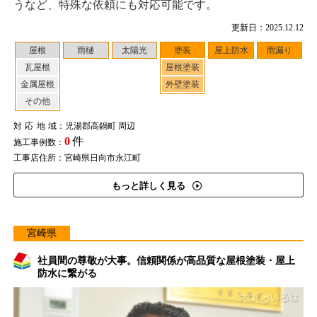
うなど、特殊な依頼にも対応可能です。
更新日：2025.12.12
屋根
雨樋
太陽光
塗装
屋上防水
雨漏り
瓦屋根
屋根塗装
金属屋根
外壁塗装
その他
対応地域
：児湯郡高鍋町 周辺
0
件
施工事例数：
工事店住所：宮崎県日向市永江町
もっと詳しく見る
宮崎県
社員間の尊敬が大事。信頼関係が高品質な屋根塗装・屋上
防水に繋がる