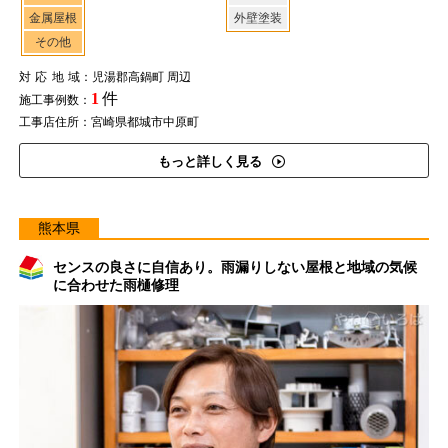
金属屋根
外壁塗装
その他
対応地域
：児湯郡高鍋町 周辺
1
件
施工事例数：
工事店住所：宮崎県都城市中原町
もっと詳しく見る
熊本県
センスの良さに自信あり。雨漏りしない屋根と地域の気候
に合わせた雨樋修理