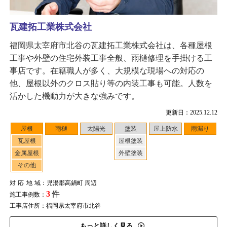
瓦建拓工業株式会社
福岡県太宰府市北谷の瓦建拓工業株式会社は、各種屋根
工事や外壁の住宅外装工事全般、雨樋修理を手掛ける工
事店です。在籍職人が多く、大規模な現場への対応の
他、屋根以外のクロス貼り等の内装工事も可能。人数を
活かした機動力が大きな強みです。
更新日：2025.12.12
屋根
雨樋
太陽光
塗装
屋上防水
雨漏り
瓦屋根
屋根塗装
金属屋根
外壁塗装
その他
対応地域
：児湯郡高鍋町 周辺
3
件
施工事例数：
工事店住所：福岡県太宰府市北谷
もっと詳しく見る