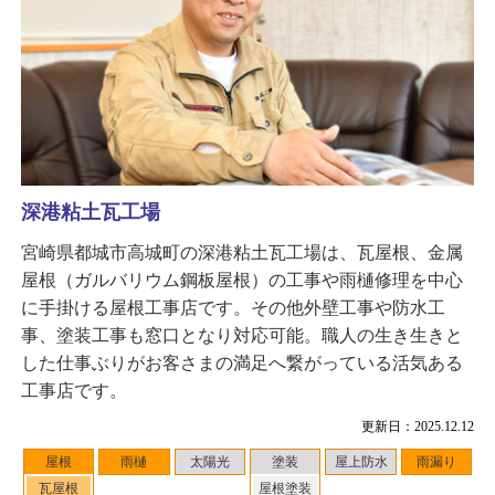
深港粘土瓦工場
宮崎県都城市高城町の深港粘土瓦工場は、瓦屋根、金属
屋根（ガルバリウム鋼板屋根）の工事や雨樋修理を中心
に手掛ける屋根工事店です。その他外壁工事や防水工
事、塗装工事も窓口となり対応可能。職人の生き生きと
した仕事ぶりがお客さまの満足へ繋がっている活気ある
工事店です。
更新日：2025.12.12
屋根
雨樋
太陽光
塗装
屋上防水
雨漏り
瓦屋根
屋根塗装