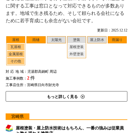
に関する工事は窓口となって対応できるものが多数あり
ます。地域で生き残るため、そして頼られる会社になる
ために若手育成にも余念がない会社です。
更新日：2025.12.12
屋根
雨樋
太陽光
塗装
屋上防水
雨漏り
瓦屋根
屋根塗装
金属屋根
外壁塗装
その他
対応地域
：児湯郡高鍋町 周辺
2
件
施工事例数：
工事店住所：宮崎県日向市財光寺
もっと詳しく見る
宮崎県
屋根塗装・屋上防水技術はもちろん、一番の強みは従業員