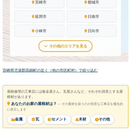
宮崎市
都城市
延岡市
日南市
小林市
日向市
その他のエリアを見る
宮崎県児湯郡高鍋町の近く（他の市区町村）で絞り込む
屋根修理の工事店には板金屋さん、瓦屋さんなど、それぞれ得意とする屋
根材があります。
あなたのお家の屋根材は？
― その素材を扱うのが得意な工事店を優先的
に表示します
金属
瓦
セメント
木材
その他