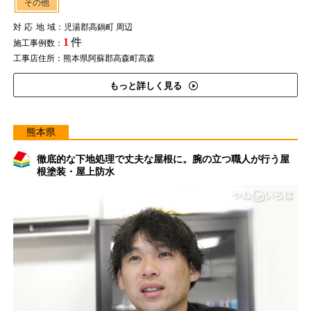
その他
対応地域
：児湯郡高鍋町 周辺
1
件
施工事例数：
工事店住所：熊本県阿蘇郡高森町高森
もっと詳しく見る
熊本県
徹底的な下地処理で丈夫な屋根に。腕の立つ職人が行う屋
根塗装・屋上防水