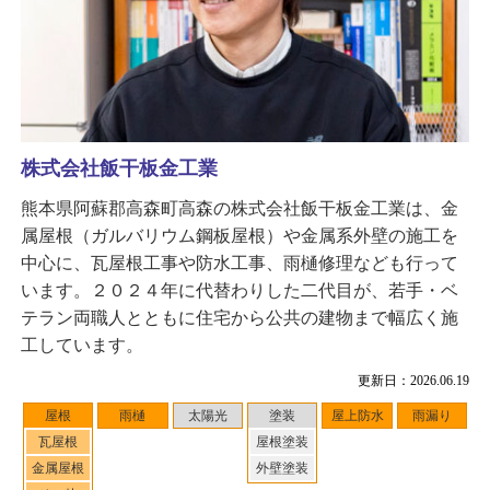
株式会社飯干板金工業
熊本県阿蘇郡高森町高森の株式会社飯干板金工業は、金
属屋根（ガルバリウム鋼板屋根）や金属系外壁の施工を
中心に、瓦屋根工事や防水工事、雨樋修理なども行って
います。２０２４年に代替わりした二代目が、若手・ベ
テラン両職人とともに住宅から公共の建物まで幅広く施
工しています。
更新日：2026.06.19
屋根
雨樋
太陽光
塗装
屋上防水
雨漏り
瓦屋根
屋根塗装
金属屋根
外壁塗装