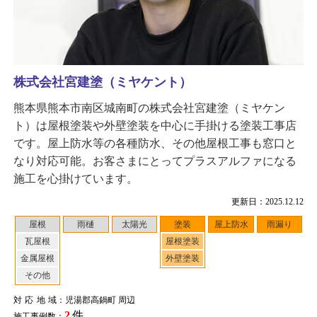
株式会社宮建塗（ミヤケント）
熊本県熊本市南区城南町の株式会社宮建塗（ミヤケン
ト）は屋根塗装や外壁塗装を中心に手掛ける塗装工事店
です。屋上防水等の各種防水、その他屋根工事も窓口と
なり対応可能。お客さまにとってプラスアルファになる
施工を心掛けています。
更新日：2025.12.12
屋根
雨樋
太陽光
塗装
屋上防水
雨漏り
瓦屋根
屋根塗装
金属屋根
外壁塗装
その他
対応地域
：児湯郡高鍋町 周辺
2
件
施工事例数：