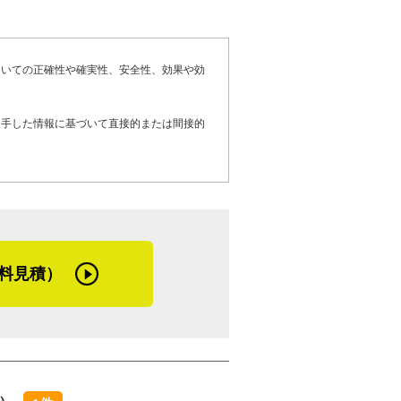
く、寄棟（※１）が多い凝ったつくりだっ
、屋根のお悩みがあればぜひご相談くださ
と共に、屋根の軽量化も提案しました。
ついての正確性や確実性、安全性、効果や効
たので、軽量の瓦、ルーガ（※２）を使っ
言っていた仲村さん。屋根工事の技術が高
だ、玄関の一部が箕甲（（みのこ）※３）
入手した情報に基づいて直接的または間接的
、会社としての品位が下がると考えている
施工できない形の家だったんです。ルーガ
実に。細やかな配慮に、きっとお客さまも
通の入母屋に直してもらいました。必要な
も承ります。和瓦からルーガになったこと
直ったし、今風でスッキリしてていいね』
料見積）
特性について尋ねました。宮崎県児湯郡の
けやすい地域です。強風に飛ばされないよ
さかみず・強風により外壁から屋根に向か
合に配慮した施工にする工夫が欠かせない