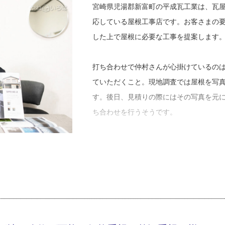
で、この商売で一生やっていくんだろう
宮崎県児湯郡新富町の平成瓦工業は、瓦
応している屋根工事店です。お客さまの
寡黙な職人が多い中、修業中の仲村さん
した上で屋根に必要な工事を提案します
ないように心掛けました。厳しい先輩に
早く一人前になるしかないと考え、強い
打ち合わせで仲村さんが心掛けているの
ていただくこと。現地調査では屋根を写
しかし、３年ほどが経った頃、突然仲村
す。後日、見積りの際にはその写真を元
管理、現場作業、あらゆる仕事を担当し
ち合わせを行うそうです。
を積み、これなら自分でやっていけると
の確保に苦労しましたが、職人のお父さ
「見積りはご要望に合わせて２～３パタ
りたりしながら工事店として奔走してき
こういうパターンもありますが、こうい
必要かお客さまに確認するんです。全葺
「苦労もありましたが、独立して良かっ
アリングして、どのような工事が最善策
ことです。大きい現場が決まると楽しい
イフプランも大切なので、この家にあと
直接見られるのも、やりがいに繋がって
す。もう１０年も住まないのではあれば