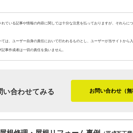
欠かしません。この時は屋根の面積が広
事はいらないとはっきりお伝えするので
たため、平板瓦を採用して費用を抑える
い」
されている記事や情報の内容に関しては十分な注意を払っておりますが、それらに
「施主さまが屋根の重量を気にされてい
「掃除は仕事よりも大事な行為です」と
て軽くしましょうと提案したんです。た
いては、ユーザー自身の責任において行われるものとし、ユーザーが当サイトから
くても、施工後の現場が残念な状態では
づくりになっていて、和形の箕甲でしか
び記事作成者は一切の責任を負いません。
のです。普段の振る舞いから丁寧に、誠
を使うために大工さんに頼んで、形を普
安心できるだろうと感じた取材でした。
場合は、こうした屋根の下地の作り変え
で外観が変わったんですが、『雨漏りも
（２０２５年２月取材）
と喜んでくださいました」
問い合わせてみる
お問い合わせ（無
次に、宮崎県児湯郡新富町の屋根工事の
辺りは、地理的要因から台風の影響を受
う、瓦の留め付けを強くしたり、逆水（
って水が上っていくこと）が起こった場