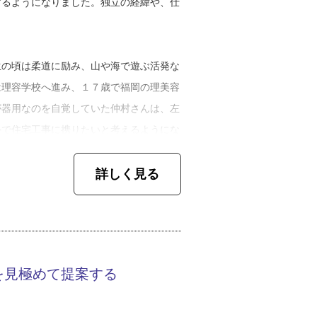
するようになりました。独立の経緯や、仕
生の頃は柔道に励み、山や海で遊ぶ活発な
は理容学校へ進み、１７歳で福岡の理美容
が器用なのを自覚していた仲村さんは、左
外で住宅工事に携りたいと考えるようにな
詳しく見る
いたんです。そのうち、住宅屋根の上で仕
の求人票を見て転職しました。瓦で大変だ
力仕事をするのは、ものすごくきつかった
事面白いなー！と思いました。防水は大勢
を見極めて提案する
屋根は個人個人でやる作業が多いので、仕
たんです。瓦の仕事に就いて３か月くらい