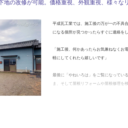
Y46-AZF
下地の改修が可能。価格重視、外観重視、様々な
工事店番号
輩に、仕事を教えてもらったり現場で助
ら。少しでもお客さまの負担が軽くなる
いる人がいるから、今があるという感じ
かあった時にすぐに頼れる工事店として
瓦や金属屋根（ガルバリウム鋼板屋根）
平成瓦工業では、施工後の万が一の不具
額は違ってきます。仲村さんは屋根の状
になる個所が見つかったらすぐに連絡を
も、雨漏り修理の依頼で現地調査を行っ
たため、部分修理ではなく葺き替えを提
「施工後、何かあったらお気兼ねなくお
軽にしてくれたら嬉しいです」
「築３０年以上の雨漏りを起こしている
たので、瓦が劣化して表面が溶けている
最後に「やねいろは」をご覧になってい
替えが最善策だと判断しました。瓦は古
ま、そして屋根リフォームや屋根修理を
のその水分が凍って膨張して、それが原
象が繰り返されて、少しずつボロボロに
「和瓦、洋瓦、ルーガやシングル、コロニ
造住宅のシングル葺き替えの工事もでき
古い和瓦の家は複雑な屋根のつくりが多
ください。その他に雨漏り修理や部分修
す。仲村さんは瓦から瓦の葺き替えでも
工事をするために、必要なら大工さんに