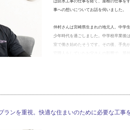
は防水工事の仕事を経て、屋根の仕事を
事への想いについてお話を伺いました。
仲村さんは宮崎県生まれの地元人。中学
少年時代を過ごしました。中学校卒業後
室で働き始めたそうです。その後、手先
官職人をしていたお父さんの影響で、屋
りました。
「まずはビルやアパートの防水仕事に就
事をするのも面白そうだと考えて、瓦屋
ったのは体力面。勾配のある屋根の上で
ですね。でもやり始めてすぐに、この仕
プランを重視。快適な住まいのために必要な工事
でひとつの仕事を仕上げるんですが、瓦
上がりが目に見えてわかるのが楽しかっ