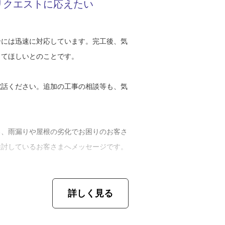
リクエストに応えたい
けてもらったり、そうやって支えてくれて
工事の提案を心掛けています」
ですね。今後も地域密着で、お客さまが何
、お役に立てればと思います」
、その他の屋根材、材料の違いで工法や金
合には迅速に対応しています。完工後、気
態を見極め、必要な屋根修理を選定。先日
してほしいとのことです。
たところ、瓦や板金部分の損傷が進んでい
案したそうです。
電話ください。追加の工事の相談等も、気
家でした。まだまだ住むというご希望だっ
状態や、今後の住む年数を考えると、葺き
る、雨漏りや屋根の劣化でお困りのお客さ
くなると水を吸うようになり、冬は瓦の中
検討しているお客さまへメッセージです。
因で割れやひびが生じます。何年もその現
なっていくんですよ」
アル、色々な屋根材の工事、そしてRC
詳しく見る
るので、工事をお考えでしたらぜひご相談
く、葺き替えには費用負担が大きくなりま
理も承ります。お客さまのご要望に沿った
、リクエストに応じて費用を抑える工夫を
繋いで木工事から入ります。必要のない工