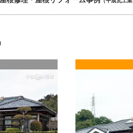
屋根修理・屋根リフォーム事例
（平成瓦工業
そうです。
※１ 寄棟・・・屋根面が4方向に傾斜す
※２ ROOGA（ルーガ）・・・セメン
グラッサコートされた軽量瓦
）
※３ 箕甲・・・みのこ、みのこう。社
な屋根材のおさめ方・瓦の葺き方