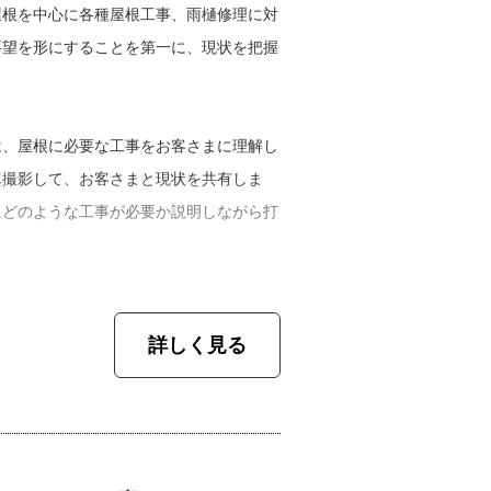
と確信しました」
屋根を中心に各種屋根工事、雨樋修理に対
要望を形にすることを第一に、現状を把握
は常にメモを取り、一度聞いたことは忘れ
。
質問せずに仕事ができるようになるには、
意志をもって仕事に取り組んだそうです。
は、屋根に必要な工事をお客さまに理解し
真撮影して、お客さまと現状を共有しま
さんに営業職への辞令が出ました。営業、
にどのような工事が必要か説明しながら打
、瓦屋で約１５年の勤務。たくさんの経験
独立を決心したのです。独立当初は働き手
んに助っ人を頼んだり、友人知人の力を借
ーン出すこともあります。現地調査後に、
ました。
詳しく見る
う工事もありますとお知らせして、どれが
き替えなのか部分修理で済ませるのかをヒ
たのは自分でスケジュールを立てて動ける
なのかを説明します。あと、お客さまのラ
ですし、お客さまの要望に応えて喜ぶ顔が
何年、誰と住むのかということも尋ねま
ますね。同業者の皆さんや元々の職場の先
、瓦ではなく安価な屋根材でも十分ですか