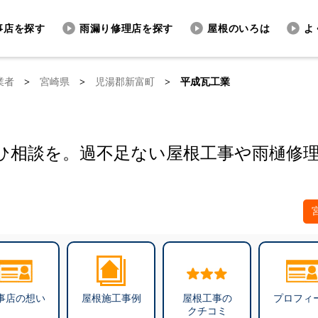
事店を探す
雨漏り修理店を探す
屋根のいろは
よ
業者
>
宮崎県
>
児湯郡新富町
>
平成瓦工業
ひ相談を。過不足ない屋根工事や雨樋修
事店の想い
屋根施工事例
屋根工事の
プロフィ
クチコミ