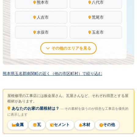
熊本市
八代市
人吉市
荒尾市
水俣市
玉名市
その他のエリアを見る
熊本県玉名郡南関町の近く（他の市区町村）で絞り込む
屋根修理の工事店には板金屋さん、瓦屋さんなど、それぞれ得意とする屋
根材があります。
あなたのお家の屋根材は？
― その素材を扱うのが得意な工事店を優先的
に表示します
金属
瓦
セメント
木材
その他