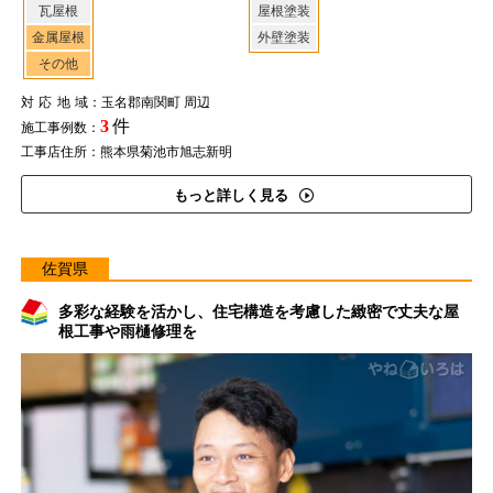
瓦屋根
屋根塗装
金属屋根
外壁塗装
その他
対応地域
：玉名郡南関町 周辺
3
件
施工事例数：
工事店住所：熊本県菊池市旭志新明
もっと詳しく見る
佐賀県
多彩な経験を活かし、住宅構造を考慮した緻密で丈夫な屋
根工事や雨樋修理を