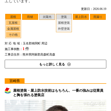
工しています。
更新日：2026.06.19
屋根
雨樋
太陽光
塗装
屋上防水
雨漏り
瓦屋根
屋根塗装
金属屋根
外壁塗装
その他
対応地域
：玉名郡南関町 周辺
1
件
施工事例数：
工事店住所：熊本県阿蘇郡高森町高森
もっと詳しく見る
宮崎県
屋根塗装・屋上防水技術はもちろん、一番の強みは従業員
と胸を張れる塗装店