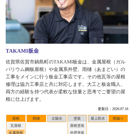
TAKAMI板金
佐賀県佐賀市鍋島町のTAKAMI板金は、金属屋根（ガル
バリウム鋼板屋根）や金属系外壁、雨樋（あまどい）の
工事をメインに行う板金工事店です。その他瓦等の屋根
修理は協力工事店と共に対応します。大工と板金職人、
両方の経験を持つ代表が柔軟な技量と思考でご要望の屋
根に仕上げます。
更新日：2026.07.16
屋根
雨樋
太陽光
塗装
屋上防水
雨漏り
瓦屋根
屋根塗装
金属屋根
外壁塗装