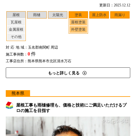
更新日：2025.12.12
屋根
雨樋
太陽光
塗装
屋上防水
雨漏り
瓦屋根
屋根塗装
金属屋根
外壁塗装
その他
対応地域
：玉名郡南関町 周辺
0
件
施工事例数：
工事店住所：熊本県熊本市北区清水万石
もっと詳しく見る
熊本県
屋根工事も雨樋修理も、価格と技術にご満足いただけるプ
ロの施工を目指す