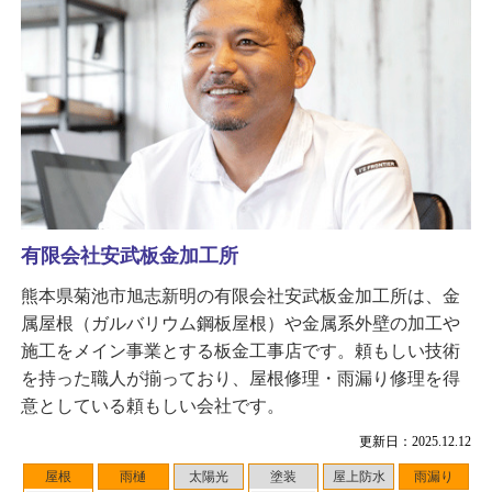
有限会社安武板金加工所
熊本県菊池市旭志新明の有限会社安武板金加工所は、金
属屋根（ガルバリウム鋼板屋根）や金属系外壁の加工や
施工をメイン事業とする板金工事店です。頼もしい技術
を持った職人が揃っており、屋根修理・雨漏り修理を得
意としている頼もしい会社です。
更新日：2025.12.12
屋根
雨樋
太陽光
塗装
屋上防水
雨漏り