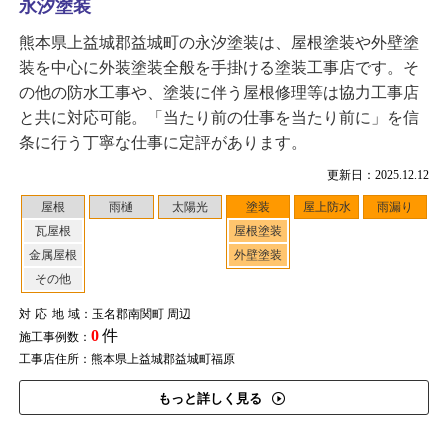
永汐塗装
熊本県上益城郡益城町の永汐塗装は、屋根塗装や外壁塗
装を中心に外装塗装全般を手掛ける塗装工事店です。そ
の他の防水工事や、塗装に伴う屋根修理等は協力工事店
と共に対応可能。「当たり前の仕事を当たり前に」を信
条に行う丁寧な仕事に定評があります。
更新日：2025.12.12
屋根
雨樋
太陽光
塗装
屋上防水
雨漏り
瓦屋根
屋根塗装
金属屋根
外壁塗装
その他
対応地域
：玉名郡南関町 周辺
0
件
施工事例数：
工事店住所：熊本県上益城郡益城町福原
もっと詳しく見る