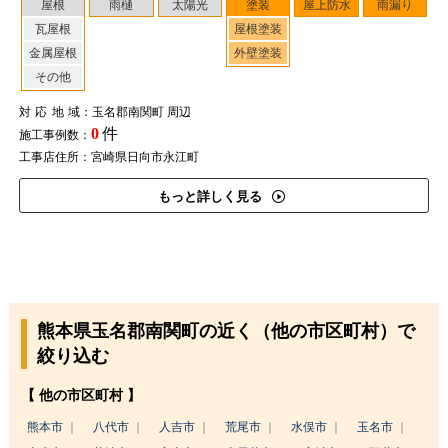
屋根
雨樋
太陽光
塗装
屋上防水
雨漏り
瓦屋根
屋根塗装
金属屋根
外壁塗装
その他
対応地域
：玉名郡南関町 周辺
0
件
施工事例数：
工事店住所：宮崎県日向市永江町
もっと詳しく見る
熊本県玉名郡南関町の近く（他の市区町村）で
絞り込む
【 他の市区町村 】
熊本市
八代市
人吉市
荒尾市
水俣市
玉名市