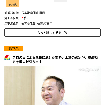
その他
対応地域
：玉名郡南関町 周辺
2
件
施工事例数：
工事店住所：佐賀県佐賀市鍋島町森田
もっと詳しく見る
熊本県
プロの目による屋根に適した塗料と工法の選定が、塗装効
果を最大限引き出す