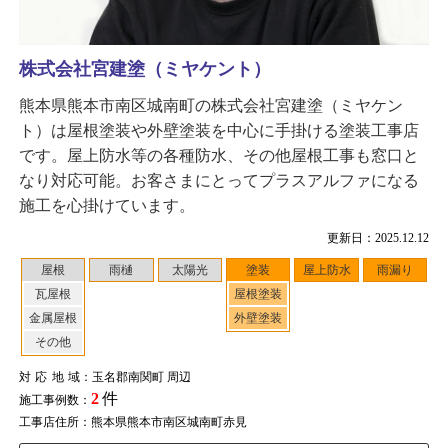
株式会社宮建塗（ミヤケント）
熊本県熊本市南区城南町の株式会社宮建塗（ミヤケン
ト）は屋根塗装や外壁塗装を中心に手掛ける塗装工事店
です。屋上防水等の各種防水、その他屋根工事も窓口と
なり対応可能。お客さまにとってプラスアルファになる
施工を心掛けています。
更新日：2025.12.12
屋根
雨樋
太陽光
塗装
屋上防水
雨漏り
瓦屋根
屋根塗装
金属屋根
外壁塗装
その他
対応地域
：玉名郡南関町 周辺
2
件
施工事例数：
工事店住所：熊本県熊本市南区城南町赤見