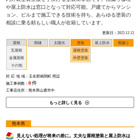
や屋上防水は窓口となって対応可能。戸建てからマンシ
ョン、ビルまで施工できる技術を持ち、あらゆる塗装の
相談に乗る頼もしい職人が在籍しています。
更新日：2025.12.12
屋根
雨樋
太陽光
塗装
屋上防水
雨漏り
瓦屋根
屋根塗装
金属屋根
外壁塗装
その他
対応地域
：玉名郡南関町 周辺
0
件
施工事例数：
工事店住所：熊本県山鹿市中
もっと詳しく見る
熊本県
見えない処理が将来の差に。丈夫な屋根塗装と屋上防水は