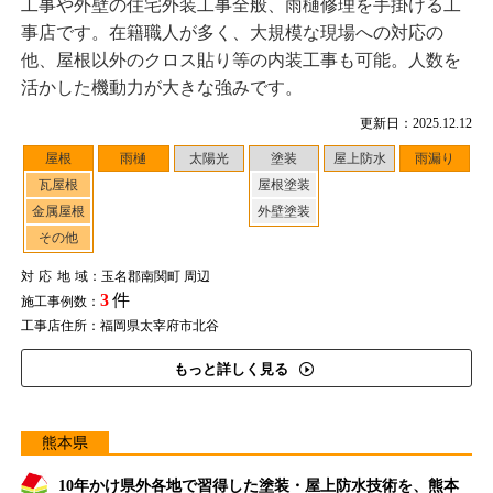
工事や外壁の住宅外装工事全般、雨樋修理を手掛ける工
事店です。在籍職人が多く、大規模な現場への対応の
他、屋根以外のクロス貼り等の内装工事も可能。人数を
活かした機動力が大きな強みです。
更新日：2025.12.12
屋根
雨樋
太陽光
塗装
屋上防水
雨漏り
瓦屋根
屋根塗装
金属屋根
外壁塗装
その他
対応地域
：玉名郡南関町 周辺
3
件
施工事例数：
工事店住所：福岡県太宰府市北谷
もっと詳しく見る
熊本県
10年かけ県外各地で習得した塗装・屋上防水技術を、熊本