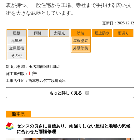
表が持つ、一般住宅から工場、寺社まで手掛ける広い技
術を大きな武器としています。
更新日：2025.12.12
屋根
雨樋
太陽光
塗装
屋上防水
雨漏り
瓦屋根
屋根塗装
金属屋根
外壁塗装
その他
対応地域
：玉名郡南関町 周辺
1
件
施工事例数：
工事店住所：熊本県八代市鏡町両出
もっと詳しく見る
熊本県
センスの良さに自信あり。雨漏りしない屋根と地域の気候
に合わせた雨樋修理