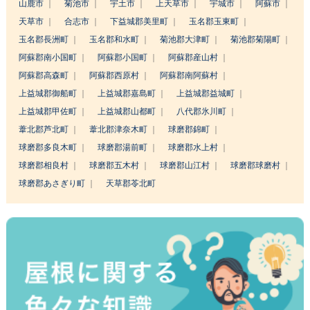
山鹿市
菊池市
宇土市
上天草市
宇城市
阿蘇市
天草市
合志市
下益城郡美里町
玉名郡玉東町
玉名郡長洲町
玉名郡和水町
菊池郡大津町
菊池郡菊陽町
阿蘇郡南小国町
阿蘇郡小国町
阿蘇郡産山村
阿蘇郡高森町
阿蘇郡西原村
阿蘇郡南阿蘇村
上益城郡御船町
上益城郡嘉島町
上益城郡益城町
上益城郡甲佐町
上益城郡山都町
八代郡氷川町
葦北郡芦北町
葦北郡津奈木町
球磨郡錦町
球磨郡多良木町
球磨郡湯前町
球磨郡水上村
球磨郡相良村
球磨郡五木村
球磨郡山江村
球磨郡球磨村
球磨郡あさぎり町
天草郡苓北町