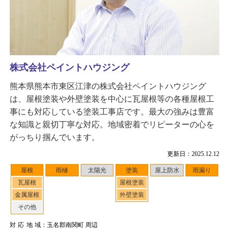
株式会社ペイントハウジング
熊本県熊本市東区江津の株式会社ペイントハウジング
は、屋根塗装や外壁塗装を中心に瓦屋根等の各種屋根工
事にも対応している塗装工事店です。最大の強みは豊富
な知識と親切丁寧な対応。地域密着でリピーターの心を
がっちり掴んでいます。
更新日：2025.12.12
屋根
雨樋
太陽光
塗装
屋上防水
雨漏り
瓦屋根
屋根塗装
金属屋根
外壁塗装
その他
対応地域
：玉名郡南関町 周辺