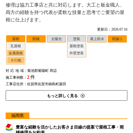
修理は協力工事店と共に対応します。大工と板金職人、
両方の経験を持つ代表が柔軟な技量と思考でご要望の屋
根に仕上げます。
更新日：2026.07.16
屋根
雨樋
太陽光
塗装
屋上防水
雨漏り
瓦屋根
屋根塗装
金属屋根
外壁塗装
その他
対応地域
：菊池郡菊陽町 周辺
2
件
施工事例数：
工事店住所：佐賀県佐賀市鍋島町森田
もっと詳しく見る
福岡県
豊富な経験を活かしたお客さま目線の提案で屋根工事・雨
樋修理をお約束