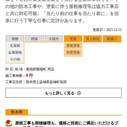
の他の防水工事や、塗装に伴う屋根修理等は協力工事店
と共に対応可能。「当たり前の仕事を当たり前に」を信
条に行う丁寧な仕事に定評があります。
更新日：2025.12.12
屋根
雨樋
太陽光
塗装
屋上防水
雨漏り
瓦屋根
屋根塗装
金属屋根
外壁塗装
その他
対応地域
：菊池郡菊陽町 周辺
0
件
施工事例数：
工事店住所：熊本県上益城郡益城町福原
もっと詳しく見る
熊本県
屋根工事も雨樋修理も、価格と技術にご満足いただけるプ