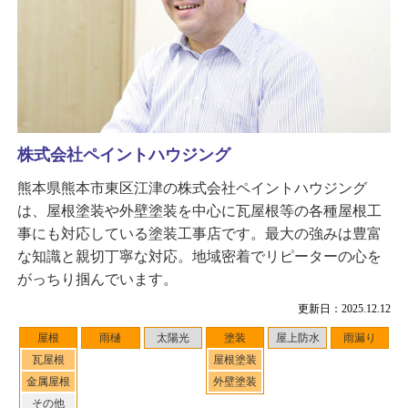
株式会社ペイントハウジング
熊本県熊本市東区江津の株式会社ペイントハウジング
は、屋根塗装や外壁塗装を中心に瓦屋根等の各種屋根工
事にも対応している塗装工事店です。最大の強みは豊富
な知識と親切丁寧な対応。地域密着でリピーターの心を
がっちり掴んでいます。
更新日：2025.12.12
屋根
雨樋
太陽光
塗装
屋上防水
雨漏り
瓦屋根
屋根塗装
金属屋根
外壁塗装
その他