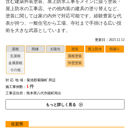
含む建築外装塗装、屋上防水工事をメインに扱う塗装・
屋上防水の工事店。その他内装の建具の塗り替えなど、
塗装に関しては家の内外で対応可能です。経験豊富な代
表が持つ、一般住宅から工場、寺社まで手掛ける広い技
術を大きな武器としています。
更新日：2025.12.12
屋根
雨樋
太陽光
塗装
屋上防水
雨漏り
瓦屋根
屋根塗装
金属屋根
外壁塗装
その他
対応地域
：菊池郡菊陽町 周辺
1
件
施工事例数：
工事店住所：熊本県八代市鏡町両出
もっと詳しく見る
佐賀県