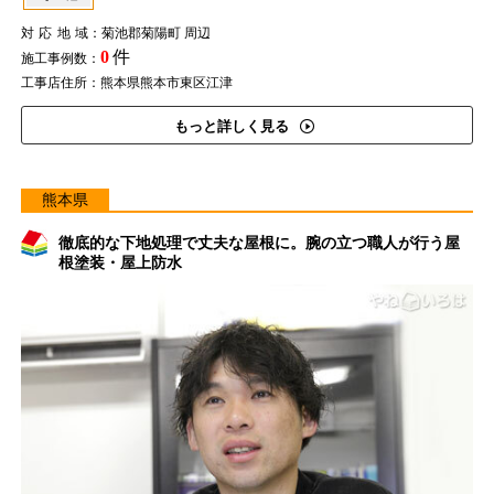
対応地域
：菊池郡菊陽町 周辺
0
件
施工事例数：
工事店住所：熊本県熊本市東区江津
もっと詳しく見る
熊本県
徹底的な下地処理で丈夫な屋根に。腕の立つ職人が行う屋
根塗装・屋上防水