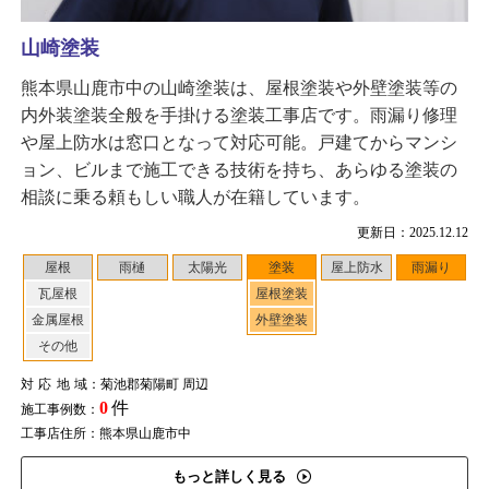
山崎塗装
熊本県山鹿市中の山崎塗装は、屋根塗装や外壁塗装等の
内外装塗装全般を手掛ける塗装工事店です。雨漏り修理
や屋上防水は窓口となって対応可能。戸建てからマンシ
ョン、ビルまで施工できる技術を持ち、あらゆる塗装の
相談に乗る頼もしい職人が在籍しています。
更新日：2025.12.12
屋根
雨樋
太陽光
塗装
屋上防水
雨漏り
瓦屋根
屋根塗装
金属屋根
外壁塗装
その他
対応地域
：菊池郡菊陽町 周辺
0
件
施工事例数：
工事店住所：熊本県山鹿市中
もっと詳しく見る