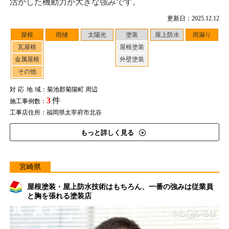
活かした機動力が大きな強みです。
更新日：2025.12.12
屋根
雨樋
太陽光
塗装
屋上防水
雨漏り
瓦屋根
屋根塗装
金属屋根
外壁塗装
その他
対応地域
：菊池郡菊陽町 周辺
3
件
施工事例数：
工事店住所：福岡県太宰府市北谷
もっと詳しく見る
宮崎県
屋根塗装・屋上防水技術はもちろん、一番の強みは従業員
と胸を張れる塗装店