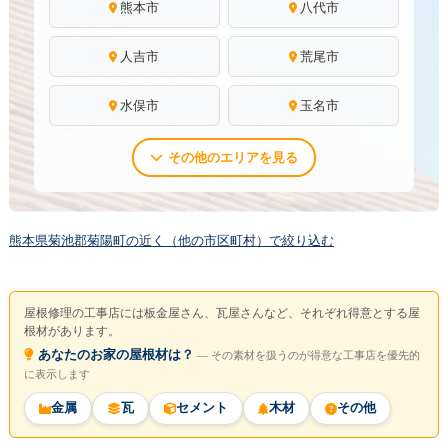
熊本市
八代市
人吉市
荒尾市
水俣市
玉名市
その他のエリアを見る
熊本県菊池郡菊陽町の近く（他の市区町村）で絞り込む
屋根修理の工事店には板金屋さん、瓦屋さんなど、それぞれ得意とする屋
根材があります。
あなたのお家の屋根材は？
― その素材を扱うのが得意な工事店を優先的
に表示します
金属
瓦
セメント
木材
その他