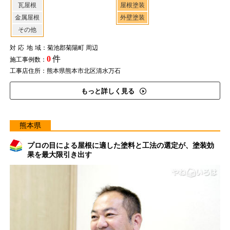
瓦屋根
屋根塗装
金属屋根
外壁塗装
その他
対応地域
：菊池郡菊陽町 周辺
0
件
施工事例数：
工事店住所：熊本県熊本市北区清水万石
もっと詳しく見る
熊本県
プロの目による屋根に適した塗料と工法の選定が、塗装効
果を最大限引き出す