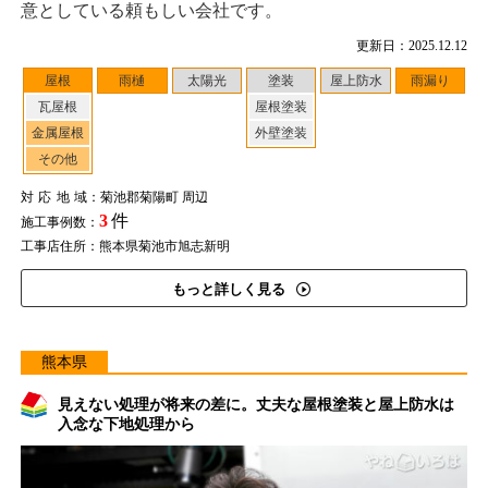
意としている頼もしい会社です。
更新日：2025.12.12
屋根
雨樋
太陽光
塗装
屋上防水
雨漏り
瓦屋根
屋根塗装
金属屋根
外壁塗装
その他
対応地域
：菊池郡菊陽町 周辺
3
件
施工事例数：
工事店住所：熊本県菊池市旭志新明
もっと詳しく見る
熊本県
見えない処理が将来の差に。丈夫な屋根塗装と屋上防水は
入念な下地処理から