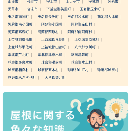
山鹿市
菊池市
宇土市
上天草市
宇城市
阿蘇市
天草市
合志市
下益城郡美里町
玉名郡玉東町
玉名郡南関町
玉名郡長洲町
玉名郡和水町
菊池郡大津町
阿蘇郡南小国町
阿蘇郡小国町
阿蘇郡産山村
阿蘇郡高森町
阿蘇郡西原村
阿蘇郡南阿蘇村
上益城郡御船町
上益城郡嘉島町
上益城郡益城町
上益城郡甲佐町
上益城郡山都町
八代郡氷川町
葦北郡芦北町
葦北郡津奈木町
球磨郡錦町
球磨郡多良木町
球磨郡湯前町
球磨郡水上村
球磨郡相良村
球磨郡五木村
球磨郡山江村
球磨郡球磨村
球磨郡あさぎり町
天草郡苓北町