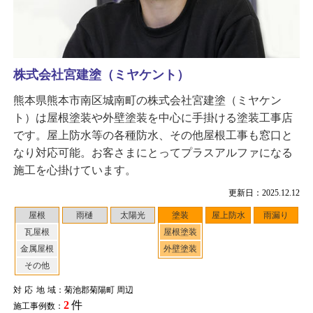
株式会社宮建塗（ミヤケント）
熊本県熊本市南区城南町の株式会社宮建塗（ミヤケン
ト）は屋根塗装や外壁塗装を中心に手掛ける塗装工事店
です。屋上防水等の各種防水、その他屋根工事も窓口と
なり対応可能。お客さまにとってプラスアルファになる
施工を心掛けています。
更新日：2025.12.12
屋根
雨樋
太陽光
塗装
屋上防水
雨漏り
瓦屋根
屋根塗装
金属屋根
外壁塗装
その他
対応地域
：菊池郡菊陽町 周辺
2
件
施工事例数：