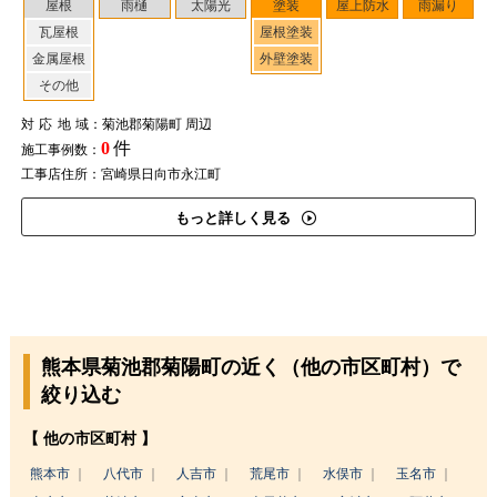
屋根
雨樋
太陽光
塗装
屋上防水
雨漏り
瓦屋根
屋根塗装
金属屋根
外壁塗装
その他
対応地域
：菊池郡菊陽町 周辺
0
件
施工事例数：
工事店住所：宮崎県日向市永江町
もっと詳しく見る
熊本県菊池郡菊陽町の近く（他の市区町村）で
絞り込む
【 他の市区町村 】
熊本市
八代市
人吉市
荒尾市
水俣市
玉名市