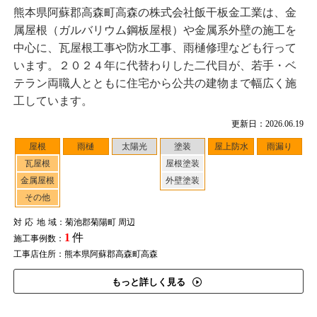
熊本県阿蘇郡高森町高森の株式会社飯干板金工業は、金
属屋根（ガルバリウム鋼板屋根）や金属系外壁の施工を
中心に、瓦屋根工事や防水工事、雨樋修理なども行って
います。２０２４年に代替わりした二代目が、若手・ベ
テラン両職人とともに住宅から公共の建物まで幅広く施
工しています。
更新日：2026.06.19
屋根
雨樋
太陽光
塗装
屋上防水
雨漏り
瓦屋根
屋根塗装
金属屋根
外壁塗装
その他
対応地域
：菊池郡菊陽町 周辺
1
件
施工事例数：
工事店住所：熊本県阿蘇郡高森町高森
もっと詳しく見る