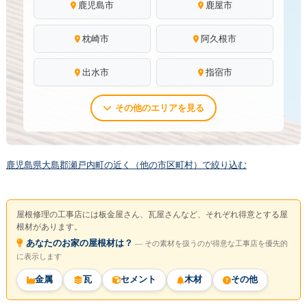
鹿児島市
鹿屋市
枕崎市
阿久根市
出水市
指宿市
その他のエリアを見る
鹿児島県大島郡瀬戸内町の近く（他の市区町村）で絞り込む
屋根修理の工事店には板金屋さん、瓦屋さんなど、それぞれ得意とする屋
根材があります。
あなたのお家の屋根材は？
― その素材を扱うのが得意な工事店を優先的
に表示します
金属
瓦
セメント
木材
その他