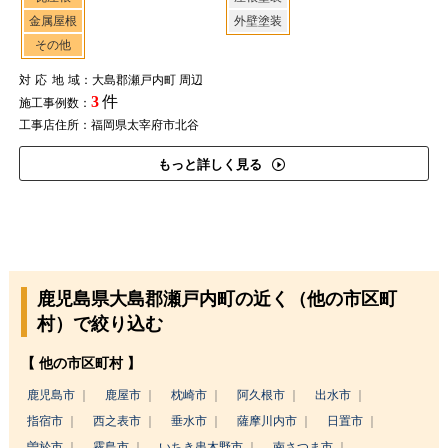
金属屋根
外壁塗装
その他
対応地域
：大島郡瀬戸内町 周辺
3
件
施工事例数：
工事店住所：福岡県太宰府市北谷
もっと詳しく見る
鹿児島県大島郡瀬戸内町の近く（他の市区町
村）で絞り込む
【 他の市区町村 】
鹿児島市
鹿屋市
枕崎市
阿久根市
出水市
指宿市
西之表市
垂水市
薩摩川内市
日置市
曽於市
霧島市
いちき串木野市
南さつま市