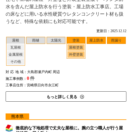
水を含んだ屋上防水を行う塗装・屋上防水工事店。工場
の床などに用いる水性硬質ウレタンコンクリート材も扱
うなど、特殊な依頼にも対応可能です。
更新日：2025.12.12
屋根
雨樋
太陽光
塗装
屋上防水
雨漏り
瓦屋根
屋根塗装
金属屋根
外壁塗装
その他
対応地域
：大島郡瀬戸内町 周辺
0
件
施工事例数：
工事店住所：宮崎県日向市永江町
もっと詳しく見る
熊本県
徹底的な下地処理で丈夫な屋根に。腕の立つ職人が行う屋