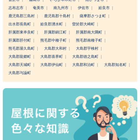
志布志市
奄美市
南九州市
伊佐市
姶良市
鹿児島郡三島村
鹿児島郡十島村
薩摩郡さつま町
出水郡長島町
姶良郡湧水町
曽於郡大崎町
肝属郡東串良町
肝属郡錦江町
肝属郡南大隅町
肝属郡肝付町
熊毛郡中種子町
熊毛郡南種子町
熊毛郡屋久島町
大島郡大和村
大島郡宇検村
大島郡龍郷町
大島郡喜界町
大島郡徳之島町
大島郡天城町
大島郡伊仙町
大島郡和泊町
大島郡知名町
大島郡与論町