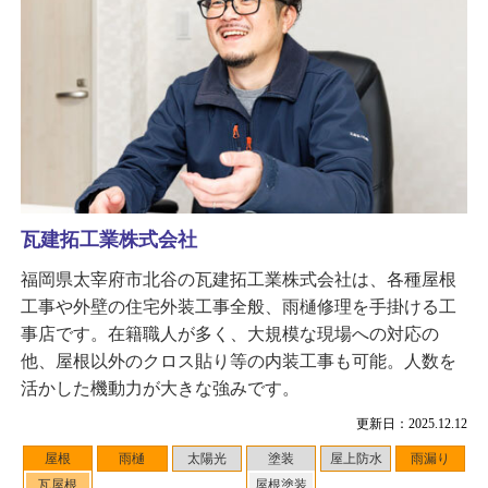
瓦建拓工業株式会社
福岡県太宰府市北谷の瓦建拓工業株式会社は、各種屋根
工事や外壁の住宅外装工事全般、雨樋修理を手掛ける工
事店です。在籍職人が多く、大規模な現場への対応の
他、屋根以外のクロス貼り等の内装工事も可能。人数を
活かした機動力が大きな強みです。
更新日：2025.12.12
屋根
雨樋
太陽光
塗装
屋上防水
雨漏り
瓦屋根
屋根塗装