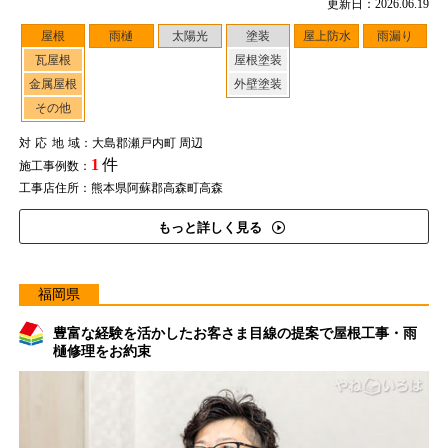
更新日：2026.06.19
屋根
雨樋
太陽光
塗装
屋上防水
雨漏り
瓦屋根
屋根塗装
金属屋根
外壁塗装
その他
対応地域
：大島郡瀬戸内町 周辺
1
件
施工事例数：
工事店住所：熊本県阿蘇郡高森町高森
もっと詳しく見る
福岡県
豊富な経験を活かしたお客さま目線の提案で屋根工事・雨
樋修理をお約束