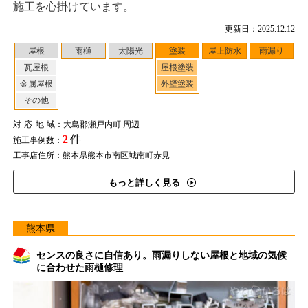
施工を心掛けています。
更新日：2025.12.12
屋根
雨樋
太陽光
塗装
屋上防水
雨漏り
瓦屋根
屋根塗装
金属屋根
外壁塗装
その他
対応地域
：大島郡瀬戸内町 周辺
2
件
施工事例数：
工事店住所：熊本県熊本市南区城南町赤見
もっと詳しく見る
熊本県
センスの良さに自信あり。雨漏りしない屋根と地域の気候
に合わせた雨樋修理