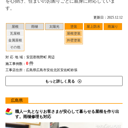
を心掛け、住まいのお困りごとに親身に対応していま
す。
更新日：2025.12.12
屋根
雨樋
太陽光
塗装
屋上防水
雨漏り
瓦屋根
屋根塗装
金属屋根
外壁塗装
その他
対応地域
：安芸郡熊野町 周辺
0
件
施工事例数：
工事店住所：広島県広島市安佐北区安佐町鈴張
もっと詳しく見る
広島県
職人一丸となりお客さまが安心して暮らせる屋根を作り出
す。雨樋修理も対応