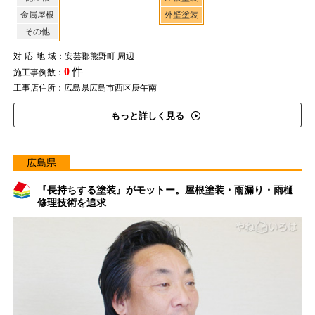
金属屋根
外壁塗装
その他
対応地域
：安芸郡熊野町 周辺
0
件
施工事例数：
工事店住所：広島県広島市西区庚午南
もっと詳しく見る
広島県
『長持ちする塗装』がモットー。屋根塗装・雨漏り・雨樋
修理技術を追求