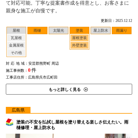
て対応可能。丁寧な提案書作成を得意とし、お客さまに
親身な施工が自慢です。
更新日：2025.12.12
屋根
雨樋
太陽光
塗装
屋上防水
雨漏り
瓦屋根
屋根塗装
金属屋根
外壁塗装
その他
対応地域
：安芸郡熊野町 周辺
0
件
施工事例数：
工事店住所：広島県呉市広町田
もっと詳しく見る
広島県
塗装の不安を払拭し屋根を塗り替える楽しさ伝えたい。雨
樋修理・屋上防水も