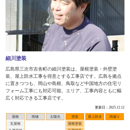
細川塗装
広島県三次市吉舎町の細川塗装は、屋根塗装・外壁塗
装、屋上防水工事を得意とする工事店です。広島を拠点
に置きつつも、岡山や島根、鳥取など中国地方の住宅リ
フォーム工事にも対応可能。エリア、工事内容ともに幅
広く対応できる工事店です。
更新日：2025.12.12
屋根
雨樋
太陽光
塗装
屋上防水
雨漏り
瓦屋根
屋根塗装