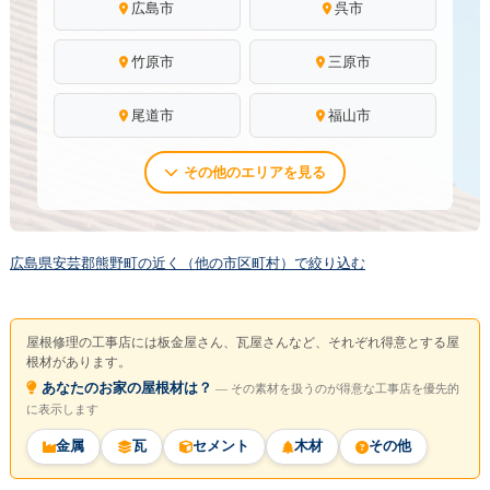
広島市
呉市
竹原市
三原市
尾道市
福山市
その他のエリアを見る
広島県安芸郡熊野町の近く（他の市区町村）で絞り込む
屋根修理の工事店には板金屋さん、瓦屋さんなど、それぞれ得意とする屋
根材があります。
あなたのお家の屋根材は？
― その素材を扱うのが得意な工事店を優先的
に表示します
金属
瓦
セメント
木材
その他