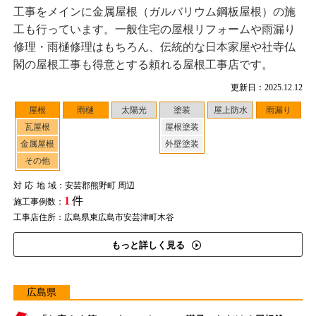
工事をメインに金属屋根（ガルバリウム鋼板屋根）の施
工も行っています。一般住宅の屋根リフォームや雨漏り
修理・雨樋修理はもちろん、伝統的な日本家屋や社寺仏
閣の屋根工事も得意とする頼れる屋根工事店です。
更新日：2025.12.12
屋根
雨樋
太陽光
塗装
屋上防水
雨漏り
瓦屋根
屋根塗装
金属屋根
外壁塗装
その他
対応地域
：安芸郡熊野町 周辺
1
件
施工事例数：
工事店住所：広島県東広島市安芸津町木谷
もっと詳しく見る
広島県