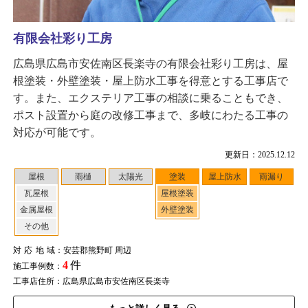
有限会社彩り工房
広島県広島市安佐南区長楽寺の有限会社彩り工房は、屋
根塗装・外壁塗装・屋上防水工事を得意とする工事店で
す。また、エクステリア工事の相談に乗ることもでき、
ポスト設置から庭の改修工事まで、多岐にわたる工事の
対応が可能です。
更新日：2025.12.12
屋根
雨樋
太陽光
塗装
屋上防水
雨漏り
瓦屋根
屋根塗装
金属屋根
外壁塗装
その他
対応地域
：安芸郡熊野町 周辺
4
件
施工事例数：
工事店住所：広島県広島市安佐南区長楽寺