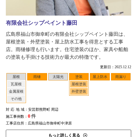
有限会社シップペイント藤田
広島県福山市御幸町の有限会社シップペイント藤田は、
屋根塗装・外壁塗装・屋上防水工事を得意とする工事
店。雨樋修理も行います。住宅塗装のほか、家具や船舶
の塗装も手掛ける技術力が最大の特徴です。
更新日：2025.12.12
屋根
雨樋
太陽光
塗装
屋上防水
雨漏り
瓦屋根
屋根塗装
金属屋根
外壁塗装
その他
対応地域
：安芸郡熊野町 周辺
0
件
施工事例数：
工事店住所：広島県福山市御幸町中津原
もっと詳しく見る