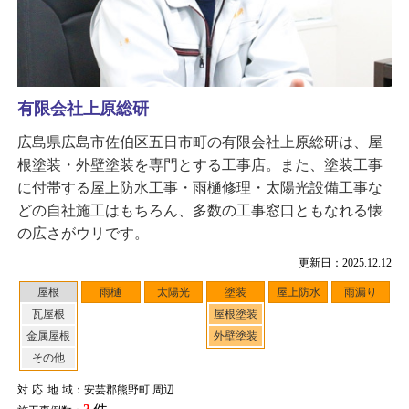
有限会社上原総研
広島県広島市佐伯区五日市町の有限会社上原総研は、屋
根塗装・外壁塗装を専門とする工事店。また、塗装工事
に付帯する屋上防水工事・雨樋修理・太陽光設備工事な
どの自社施工はもちろん、多数の工事窓口ともなれる懐
の広さがウリです。
更新日：2025.12.12
屋根
雨樋
太陽光
塗装
屋上防水
雨漏り
瓦屋根
屋根塗装
金属屋根
外壁塗装
その他
対応地域
：安芸郡熊野町 周辺