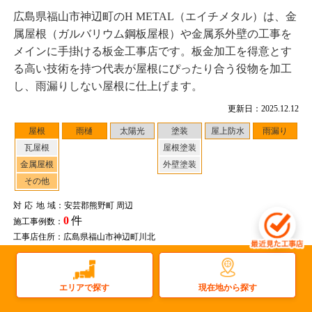
広島県福山市神辺町のH METAL（エイチメタル）は、金
属屋根（ガルバリウム鋼板屋根）や金属系外壁の工事を
メインに手掛ける板金工事店です。板金加工を得意とす
る高い技術を持つ代表が屋根にぴったり合う役物を加工
し、雨漏りしない屋根に仕上げます。
更新日：2025.12.12
屋根
雨樋
太陽光
塗装
屋上防水
雨漏り
瓦屋根
屋根塗装
金属屋根
外壁塗装
その他
対応地域
：安芸郡熊野町 周辺
0
件
施工事例数：
工事店住所：広島県福山市神辺町川北
もっと詳しく見る
現在地から探す
エリアで探す
広島県