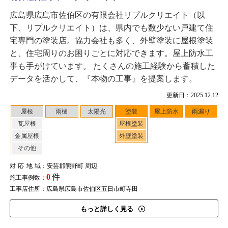
広島県広島市佐伯区の有限会社リプルクリエイト（以
下、リプルクリエイト）は、県内でも数少ない戸建て住
宅専門の塗装店。協力会社も多く、外壁塗装に屋根塗装
と、住宅周りのお困りごとに対応できます。屋上防水工
事も手がけています。 たくさんの施工経験から蓄積した
データを活かして、『本物の工事』を提案します。
更新日：2025.12.12
屋根
雨樋
太陽光
塗装
屋上防水
雨漏り
瓦屋根
屋根塗装
金属屋根
外壁塗装
その他
対応地域
：安芸郡熊野町 周辺
0
件
施工事例数：
工事店住所：広島県広島市佐伯区五日市町寺田
もっと詳しく見る