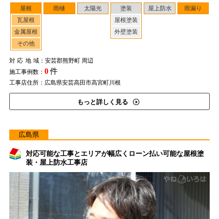
屋根
雨樋
太陽光
塗装
屋上防水
雨漏り
瓦屋根
屋根塗装
金属屋根
外壁塗装
その他
対応地域
：安芸郡熊野町 周辺
0
件
施工事例数：
工事店住所：広島県安芸高田市高宮町川根
もっと詳しく見る
広島県
対応可能な工事とエリアが幅広くローン払い可能な屋根塗
装・屋上防水工事店