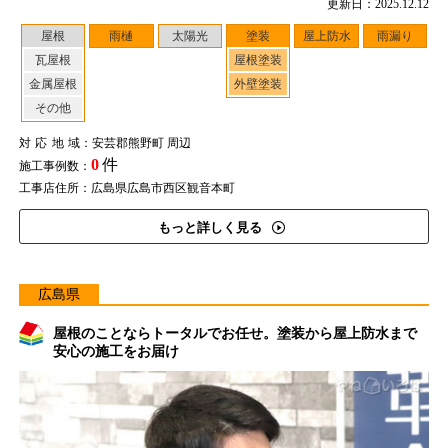
更新日：2025.12.12
屋根
雨樋
太陽光
塗装
屋上防水
雨漏り
瓦屋根
屋根塗装
金属屋根
外壁塗装
その他
対応地域
：安芸郡熊野町 周辺
0
件
施工事例数：
工事店住所：広島県広島市西区観音本町
もっと詳しく見る
広島県
屋根のことならトータルでお任せ。塗装から屋上防水まで
安心の施工をお届け