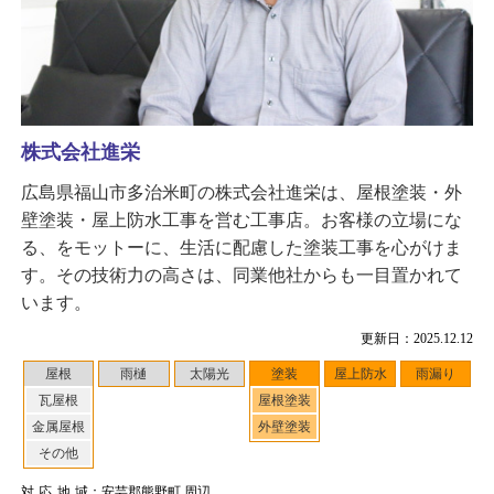
株式会社進栄
広島県福山市多治米町の株式会社進栄は、屋根塗装・外
壁塗装・屋上防水工事を営む工事店。お客様の立場にな
る、をモットーに、生活に配慮した塗装工事を心がけま
す。その技術力の高さは、同業他社からも一目置かれて
います。
更新日：2025.12.12
屋根
雨樋
太陽光
塗装
屋上防水
雨漏り
瓦屋根
屋根塗装
金属屋根
外壁塗装
その他
対応地域
：安芸郡熊野町 周辺