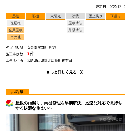
更新日：2025.12.12
屋根
雨樋
太陽光
塗装
屋上防水
雨漏り
瓦屋根
屋根塗装
金属屋根
外壁塗装
その他
対応地域
：安芸郡熊野町 周辺
0
件
施工事例数：
工事店住所：広島県山県郡北広島町後有田
もっと詳しく見る
広島県
屋根の雨漏り、雨樋修理を早期解決。迅速な対応で長持ち
する快適な住まいへ