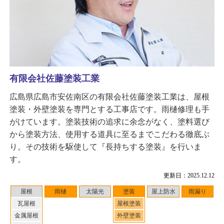
有限会社佐藤塗装工業
広島県広島市安佐南区の有限会社佐藤塗装工業は、屋根
塗装・外壁塗装を専門とする工事店です。雨樋修理も手
がけています。塗装技術の追求に余念がなく、塗料選び
から塗装方法、使用する道具に至るまでこだわる徹底ぶ
り。その技術を駆使して『長持ちする塗装』を行いま
す。
更新日：2025.12.12
屋根
雨樋
太陽光
塗装
屋上防水
雨漏り
瓦屋根
屋根塗装
金属屋根
外壁塗装