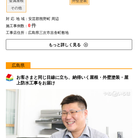
金属屋根
外壁塗装
その他
対応地域
：安芸郡熊野町 周辺
0
件
施工事例数：
工事店住所：広島県三次市吉舎町敷地
もっと詳しく見る
広島県
お客さまと同じ目線に立ち、納得いく屋根・外壁塗装・屋
上防水工事をお届け