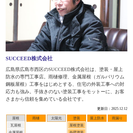
SUCCEED株式会社
広島県広島市西区のSUCCEED株式会社は、塗装・屋上
防水の専門工事店。雨樋修理、金属屋根（ガルバリウム
鋼板屋根）工事をはじめとする、住宅の外装工事への対
応力も強み。手抜きのない塗装工事をモットーに、お客
さまから信頼を集めている会社です。
更新日：2025.12.12
屋根
雨樋
太陽光
塗装
屋上防水
雨漏り
瓦屋根
屋根塗装
金属屋根
外壁塗装