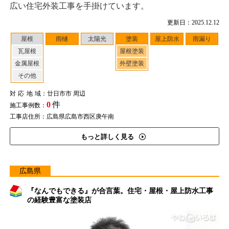
広い住宅外装工事を手掛けています。
更新日：2025.12.12
屋根
雨樋
太陽光
塗装
屋上防水
雨漏り
瓦屋根
屋根塗装
金属屋根
外壁塗装
その他
対応地域
：廿日市市 周辺
0
件
施工事例数：
工事店住所：広島県広島市西区庚午南
もっと詳しく見る
広島県
『なんでもできる』が合言葉。住宅・屋根・屋上防水工事
の経験豊富な塗装店