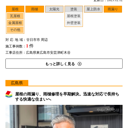
更新日：2025.12.12
屋根
雨樋
太陽光
塗装
屋上防水
雨漏り
瓦屋根
屋根塗装
金属屋根
外壁塗装
その他
対応地域
：廿日市市 周辺
1
件
施工事例数：
工事店住所：広島県東広島市安芸津町木谷
もっと詳しく見る
広島県
屋根の雨漏り、雨樋修理を早期解決。迅速な対応で長持ち
する快適な住まいへ