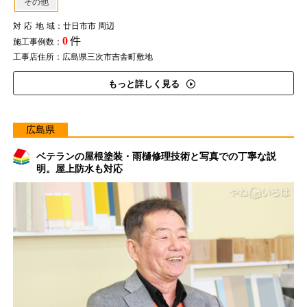
その他
対応地域
：廿日市市 周辺
0
件
施工事例数：
工事店住所：広島県三次市吉舎町敷地
もっと詳しく見る
広島県
ベテランの屋根塗装・雨樋修理技術と写真での丁寧な説
明。屋上防水も対応