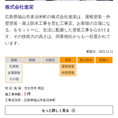
株式会社進栄
広島県福山市多治米町の株式会社進栄は、屋根塗装・外
壁塗装・屋上防水工事を営む工事店。お客様の立場にな
る、をモットーに、生活に配慮した塗装工事を心がけま
す。その技術力の高さは、同業他社からも一目置かれて
います。
更新日：2025.12.12
屋根
雨樋
太陽光
塗装
屋上防水
雨漏り
瓦屋根
屋根塗装
金属屋根
外壁塗装
その他
対応地域
：廿日市市 周辺
1
件
施工事例数：
工事店住所：広島県福山市多治米町
もっと詳しく見る