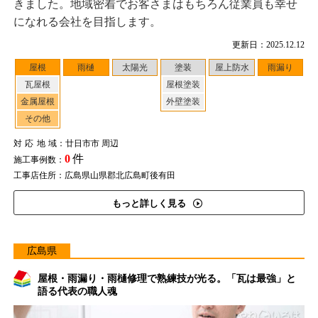
きました。地域密着でお客さまはもちろん従業員も幸せ
になれる会社を目指します。
更新日：2025.12.12
屋根
雨樋
太陽光
塗装
屋上防水
雨漏り
瓦屋根
屋根塗装
金属屋根
外壁塗装
その他
対応地域
：廿日市市 周辺
0
件
施工事例数：
工事店住所：広島県山県郡北広島町後有田
もっと詳しく見る
広島県
屋根・雨漏り・雨樋修理で熟練技が光る。「瓦は最強」と
語る代表の職人魂