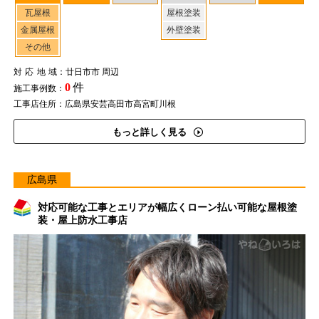
瓦屋根
屋根塗装
金属屋根
外壁塗装
その他
対応地域
：廿日市市 周辺
0
件
施工事例数：
工事店住所：広島県安芸高田市高宮町川根
もっと詳しく見る
広島県
対応可能な工事とエリアが幅広くローン払い可能な屋根塗
装・屋上防水工事店