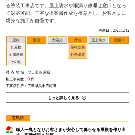
る塗装工事店です。屋上防水や雨漏り修理は窓口となっ
て対応可能。丁寧な提案書作成を得意とし、お客さまに
親身な施工が自慢です。
更新日：2025.12.12
屋根
雨樋
太陽光
塗装
屋上防水
雨漏り
瓦屋根
屋根塗装
金属屋根
外壁塗装
その他
対応地域
：廿日市市 周辺
0
件
施工事例数：
工事店住所：広島県呉市広町田
もっと詳しく見る
広島県
職人一丸となりお客さまが安心して暮らせる屋根を作り出