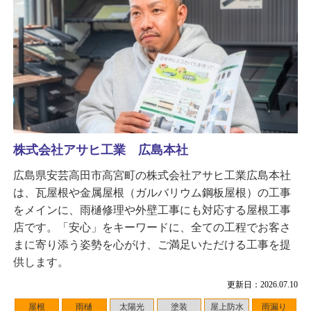
株式会社アサヒ工業 広島本社
広島県安芸高田市高宮町の株式会社アサヒ工業広島本社
は、瓦屋根や金属屋根（ガルバリウム鋼板屋根）の工事
をメインに、雨樋修理や外壁工事にも対応する屋根工事
店です。「安心」をキーワードに、全ての工程でお客さ
まに寄り添う姿勢を心がけ、ご満足いただける工事を提
供します。
更新日：2026.07.10
屋根
雨樋
太陽光
塗装
屋上防水
雨漏り