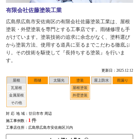
有限会社佐藤塗装工業
広島県広島市安佐南区の有限会社佐藤塗装工業は、屋根
塗装・外壁塗装を専門とする工事店です。雨樋修理も手
がけています。塗装技術の追求に余念がなく、塗料選び
から塗装方法、使用する道具に至るまでこだわる徹底ぶ
り。その技術を駆使して『長持ちする塗装』を行いま
す。
更新日：2025.12.12
屋根
雨樋
太陽光
塗装
屋上防水
雨漏り
瓦屋根
屋根塗装
金属屋根
外壁塗装
その他
対応地域
：廿日市市 周辺
1
件
施工事例数：
工事店住所：広島県広島市安佐南区川内