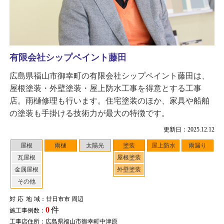
有限会社シップペイント藤田
広島県福山市御幸町の有限会社シップペイント藤田は、
屋根塗装・外壁塗装・屋上防水工事を得意とする工事
店。雨樋修理も行います。住宅塗装のほか、家具や船舶
の塗装も手掛ける技術力が最大の特徴です。
更新日：2025.12.12
屋根
雨樋
太陽光
塗装
屋上防水
雨漏り
瓦屋根
屋根塗装
金属屋根
外壁塗装
その他
対応地域
：廿日市市 周辺
0
件
施工事例数：
工事店住所：広島県福山市御幸町中津原