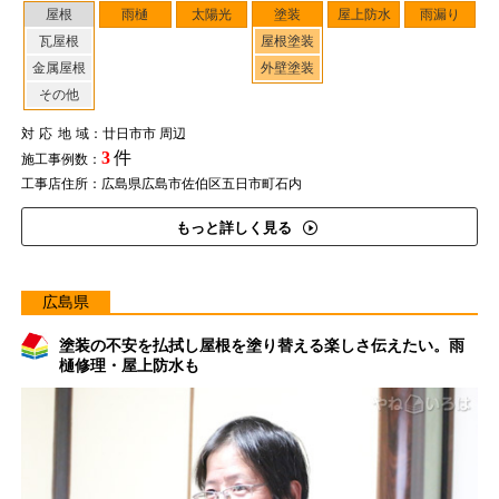
屋根
雨樋
太陽光
塗装
屋上防水
雨漏り
瓦屋根
屋根塗装
金属屋根
外壁塗装
その他
対応地域
：廿日市市 周辺
3
件
施工事例数：
工事店住所：広島県広島市佐伯区五日市町石内
もっと詳しく見る
広島県
塗装の不安を払拭し屋根を塗り替える楽しさ伝えたい。雨
樋修理・屋上防水も