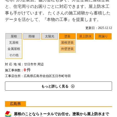
と、住宅周りのお困りごとに対応できます。屋上防水工
事も手がけています。 たくさんの施工経験から蓄積した
データを活かして、『本物の工事』を提案します。
更新日：2025.12.12
屋根
雨樋
太陽光
塗装
屋上防水
雨漏り
瓦屋根
屋根塗装
金属屋根
外壁塗装
その他
対応地域
：廿日市市 周辺
0
件
施工事例数：
工事店住所：広島県広島市佐伯区五日市町寺田
もっと詳しく見る
広島県
屋根のことならトータルでお任せ。塗装から屋上防水まで