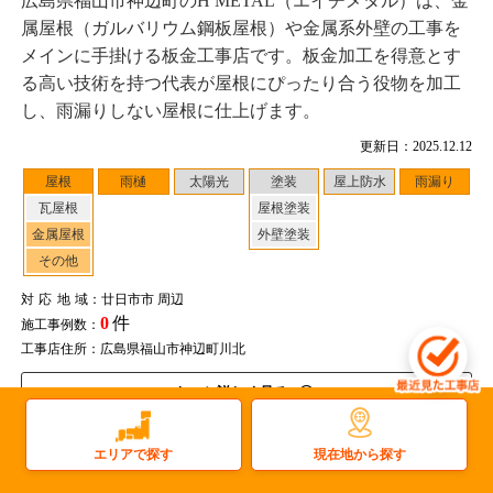
広島県福山市神辺町のH METAL（エイチメタル）は、金
属屋根（ガルバリウム鋼板屋根）や金属系外壁の工事を
メインに手掛ける板金工事店です。板金加工を得意とす
る高い技術を持つ代表が屋根にぴったり合う役物を加工
し、雨漏りしない屋根に仕上げます。
更新日：2025.12.12
屋根
雨樋
太陽光
塗装
屋上防水
雨漏り
瓦屋根
屋根塗装
金属屋根
外壁塗装
その他
対応地域
：廿日市市 周辺
0
件
施工事例数：
工事店住所：広島県福山市神辺町川北
もっと詳しく見る
現在地から探す
エリアで探す
広島県