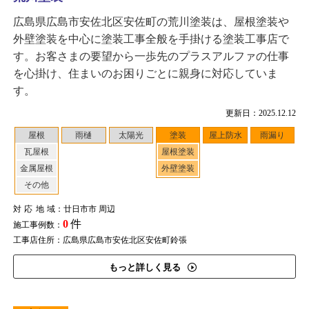
広島県広島市安佐北区安佐町の荒川塗装は、屋根塗装や
外壁塗装を中心に塗装工事全般を手掛ける塗装工事店で
す。お客さまの要望から一歩先のプラスアルファの仕事
を心掛け、住まいのお困りごとに親身に対応していま
す。
更新日：2025.12.12
屋根
雨樋
太陽光
塗装
屋上防水
雨漏り
瓦屋根
屋根塗装
金属屋根
外壁塗装
その他
対応地域
：廿日市市 周辺
0
件
施工事例数：
工事店住所：広島県広島市安佐北区安佐町鈴張
もっと詳しく見る