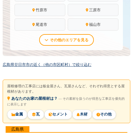
竹原市
三原市
尾道市
福山市
その他のエリアを見る
広島県廿日市市の近く（他の市区町村）で絞り込む
屋根修理の工事店には板金屋さん、瓦屋さんなど、それぞれ得意とする屋
根材があります。
あなたのお家の屋根材は？
― その素材を扱うのが得意な工事店を優先的
に表示します
金属
瓦
セメント
木材
その他
広島県