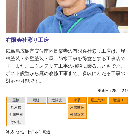
有限会社彩り工房
広島県広島市安佐南区長楽寺の有限会社彩り工房は、屋
根塗装・外壁塗装・屋上防水工事を得意とする工事店で
す。また、エクステリア工事の相談に乗ることもでき、
ポスト設置から庭の改修工事まで、多岐にわたる工事の
対応が可能です。
更新日：2025.12.12
屋根
雨樋
太陽光
塗装
屋上防水
雨漏り
瓦屋根
屋根塗装
金属屋根
外壁塗装
その他
対応地域
：廿日市市 周辺