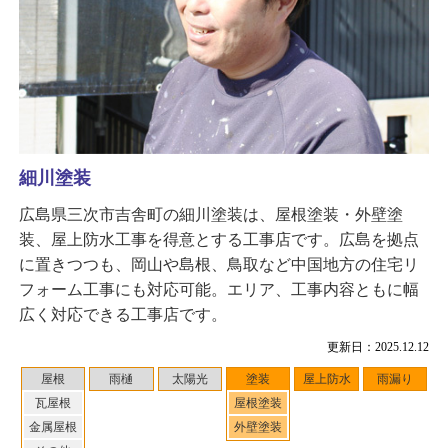
細川塗装
広島県三次市吉舎町の細川塗装は、屋根塗装・外壁塗
装、屋上防水工事を得意とする工事店です。広島を拠点
に置きつつも、岡山や島根、鳥取など中国地方の住宅リ
フォーム工事にも対応可能。エリア、工事内容ともに幅
広く対応できる工事店です。
更新日：2025.12.12
屋根
雨樋
太陽光
塗装
屋上防水
雨漏り
瓦屋根
屋根塗装
金属屋根
外壁塗装