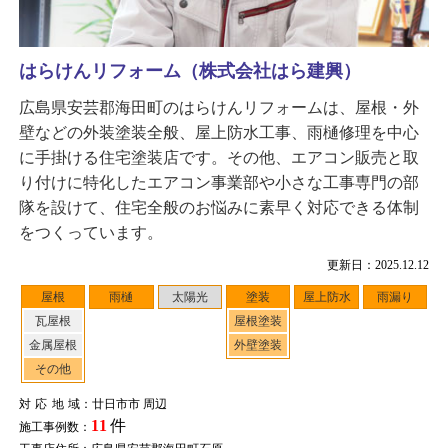
はらけんリフォーム（株式会社はら建興）
広島県安芸郡海田町のはらけんリフォームは、屋根・外
壁などの外装塗装全般、屋上防水工事、雨樋修理を中心
に手掛ける住宅塗装店です。その他、エアコン販売と取
り付けに特化したエアコン事業部や小さな工事専門の部
隊を設けて、住宅全般のお悩みに素早く対応できる体制
をつくっています。
更新日：2025.12.12
屋根
雨樋
太陽光
塗装
屋上防水
雨漏り
瓦屋根
屋根塗装
金属屋根
外壁塗装
その他
対応地域
：廿日市市 周辺
11
件
施工事例数：