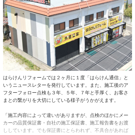
確認しにくい亀裂やカビ・苔を発見できるので、塗装ブラ
ンが立てやすくなるそうです。
「屋根と外壁の塗り替えはセットで行うお客さまが多いか
な。やはり普段から目につくのは外壁なので、外壁での調
査依頼が始まりなんですが、ドローン撮影をしたら思った
以上に屋根の劣化が進んでいて、そのまま屋根も塗り替え
に……という感じですね。カラーベスト（※２）の屋根は
劣化が進むと割れやすくなり雨漏りの心配があるので、塗
り替えを勧めることが多いです。もちろん、状態に合わせ
はらけんリフォームでは２ヶ月に１度「はらけん通信」と
た屋根リフォーム・屋根修理のプランを作って施工を提案
いうニュースレターを発行しています。また、施工後のア
します。数パターン出すので、ご予算や都合で決めていた
フターフォロー点検も３年、５年、７年と手厚く、お客さ
だいています。屋根はシリコン塗料やフッ素塗料（※
まとの繋がりを大切にしている様子がうかがえます。
３）、無機塗料（※４）など様々なものからお選びくださ
いね。私のお勧めは屋根には２液性でシリコン塗料以上の
「施工内容によって違いがありますが、点検のほかにメー
もの。丈夫に仕上がりますよ」
カーの品質保証書・自社の施工保証書、施工報告書をお渡
ししています。でも保証書にとらわれず、不具合があれば
原さんは「塗装の技術は、何年かの修行で誰にでも身に付