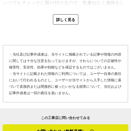
いつでもチェックに駆け付けるので、気兼ねなく連絡をし
く」と言います。では経験年数さえあれば大丈夫かという
てください。あとニュースレターには塗装以外に関しても
とそうではありません。会社として差が出るのは、職人の
役に立つ情報を記載しています。小さな工事、屋上防水、
詳しく見る
丁寧さやモラルの高さだと考えているのです。
雨漏り修理の相談も遠慮なくしてくださいね」
「早く帰りたくて雑になる、面倒さが勝って手抜きをす
最後に「やねいろは」をご覧になっている、塗装工事や屋
る……など。職人の腕の確かさは塗る作業以外のところで
上防水工事でお困りのお客さま、そして屋根塗装や外壁塗
出るんです。お客さまの気持ちを考えるのはもちろん、手
装、屋根リフォーム、雨樋修理等を検討しているお客さま
・当社及び記事作成者は、当サイトに掲載されている記事や情報の内容
抜き仕事は後々塗り直しになる場合もあって、そうなると
に関しては十分な注意を払っておりますが、それらについての正確性や
へメッセージです。
会社の利益損失だけではなく、大切なお客様の信頼にも影
確実性、安全性、効果や効能などを保証するものではございません。
響してきます。そういった諸々を考えて仕事に向き合える
・当サイトに記載された情報のご利用については、ユーザー自身の責任
「最近は動画サイトでの情報発信も積極的に行っていま
のがよい職人なんじゃないかな。当社は経験年数はもちろ
において行われるものとし、ユーザーが当サイトから入手した情報に基
す。施工はもちろん、職人たちの雰囲気もわかると思いま
ん、そういったモラルをしっかりと守っていくことの大事
づいて直接的または間接的に被ったいかなる損害について、当社および
すので、のぞいてみてください。あと、住宅工事は安価だ
記事作成者は一切の責任を負いません。
さを職人に繰り返し伝えています」
けを理由に決めない方がよいです。価格には意味がありま
す。はらけんリフォームは適正価格での施工なので安さだ
最近、原さんは広島県安芸郡の辺りに降水量が多いと感じ
けを求められるとキツいですが、アフターフォローを手厚
ています。塗装の仕事は天候に左右されるため、常に空模
この工事店に問い合わせてみる
く行っています。安心して色々ご相談ください」
様を気にしているそう。