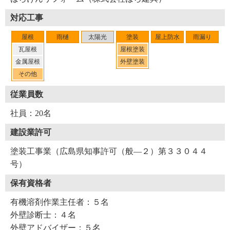
対応工事
屋根
雨樋
太陽光
塗装
屋上防水
雨漏り
瓦屋根
屋根塗装
金属屋根
外壁塗装
その他
従業員数
社員：20名
建設業許可
塗装工事業（広島県知事許可（般―２）第３３０４４
号）
保有資格者
有機溶剤作業主任者：５名
外壁診断士：４名
外壁アドバイザー：５名