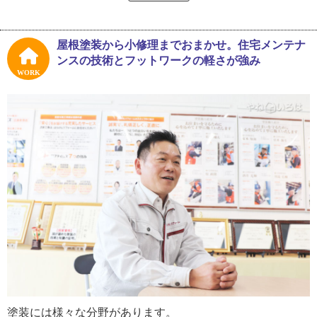
「バイクで事故を起こして、右足が人工じん帯になってし
まったんです。足が不自由になるだろう、もう一生まとも
に働けないだろうと言われてね。結局、リハビリをして動
屋根塗装から小修理までおまかせ。住宅メンテナ
くようにはなったんですが、完全回復は無理かなと……。
ンスの技術とフットワークの軽さが強み
その頃知人から塗装の仕事があるぞと紹介されて、塗る仕
WORK
事なら足に負担もかからないからと思って就職したんで
す」
しかし、塗装業はやはり屋外仕事で体力勝負。これはキツ
イと感じながらも足を鍛え、努力をしながら仕事に励んだ
結果、他の職人と遜色なく動けるまで回復したのです。
「ジムに行ったりロードバイクに乗ったり色々やりました
ね。膝が曲がりにくくなるかもと言われたまま、諦めなく
てよかった。あと、子どもの頃から独立心が強くて、いつ
か自分で会社をやりたいって考えていたので、とにかく仕
事はしたかった。塗装でやっていくと決めたので、はら建
興を開業して仕事に熱中してきました」
塗装には様々な分野があります。