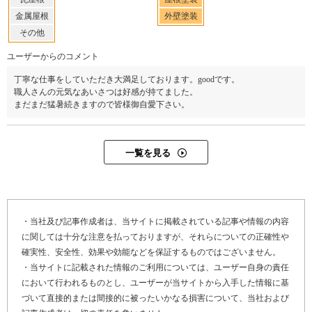
金属屋根
外壁塗装
その他
ユーザーからのコメント
丁寧な仕事をしていただき大満足しております。goodです。
職人さんの元気なあいさつは好感が持てました。
まだまだ猛暑続きますので皆様御自愛下さい。
一覧を見る
・当社及び記事作成者は、当サイトに掲載されている記事や情報の内容
に関しては十分な注意を払っておりますが、それらについての正確性や
Y34-AZE
確実性、安全性、効果や効能などを保証するものではございません。
工事店番号
・当サイトに記載された情報のご利用については、ユーザー自身の責任
において行われるものとし、ユーザーが当サイトから入手した情報に基
づいて直接的または間接的に被ったいかなる損害について、当社および