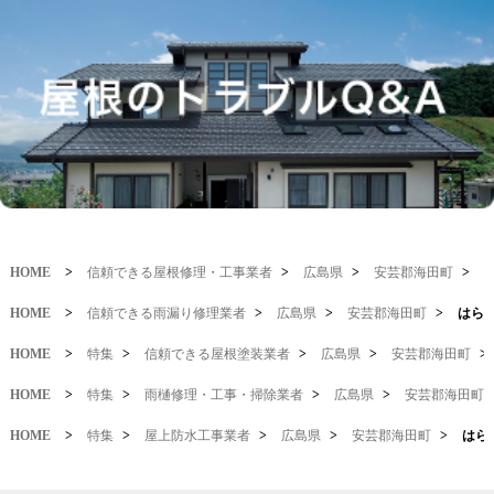
HOME
>
信頼できる屋根修理・工事業者
>
広島県
>
安芸郡海田町
>
HOME
>
信頼できる雨漏り修理業者
>
広島県
>
安芸郡海田町
>
はら
HOME
>
特集
>
信頼できる屋根塗装業者
>
広島県
>
安芸郡海田町
>
HOME
>
特集
>
雨樋修理・工事・掃除業者
>
広島県
>
安芸郡海田町
HOME
>
特集
>
屋上防水工事業者
>
広島県
>
安芸郡海田町
>
はら