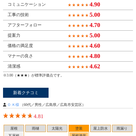
4.90
コミュニケーション
5.00
工事の技術
4.70
アフターフォロー
5.00
提案力
4.60
価格の満足度
4.80
マナーの良さ
4.62
清潔感
※3.00（★★★）が標準評価点です。
新着クチコミ
Ｏ.Ｋ様
（60代／男性／広島県／広島市安芸区）
4.81
屋根
雨樋
太陽光
塗装
屋上防水
雨漏り
瓦屋根
屋根塗装