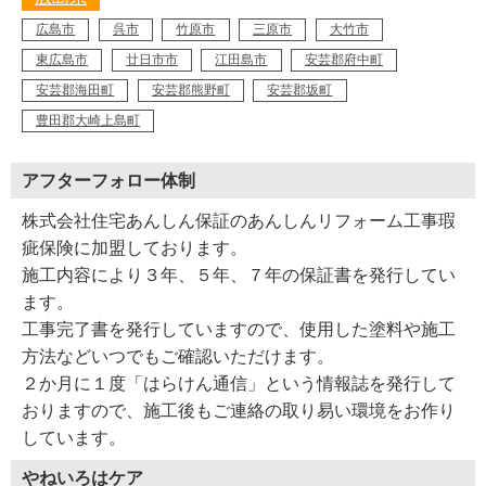
広島市
呉市
竹原市
三原市
大竹市
東広島市
廿日市市
江田島市
安芸郡府中町
安芸郡海田町
安芸郡熊野町
安芸郡坂町
豊田郡大崎上島町
アフターフォロー体制
株式会社住宅あんしん保証のあんしんリフォーム工事瑕
疵保険に加盟しております。
施工内容により３年、５年、７年の保証書を発行してい
ます。
工事完了書を発行していますので、使用した塗料や施工
方法などいつでもご確認いただけます。
２か月に１度「はらけん通信」という情報誌を発行して
おりますので、施工後もご連絡の取り易い環境をお作り
しています。
やねいろはケア