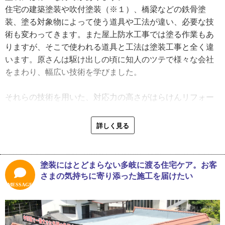
住宅の建築塗装や吹付塗装（※１）、橋梁などの鉄骨塗
開業当初は、やはりつてを頼った下請け仕事がメイン。経
装、塗る対象物によって使う道具や工法が違い、必要な技
営面ではたくさんの苦労があったそうです。原さんは商工
術も変わってきます。また屋上防水工事では塗る作業もあ
会議所の青年部等で経営について学び、どうしたら会社が
りますが、そこで使われる道具と工法は塗装工事と全く違
よい方向へ行けるかをじっくり考えてきました。
います。原さんは駆け出しの頃に知人のツテで様々な会社
をまわり、幅広い技術を学びました。
「お客さまと直接やりとりできる元請け仕事を増やして、
会社は軌道に乗ってきました。今後は、この塗装業界全体
それらの技術を用いた、対応力の高さがはらけんリフォー
を変えていきたいですね。職人の世界は、仕事面でキツい
ムの強み。さらに、ここ広島で「塗装やリフォームならは
のもありますが、ボーナスや社会保障も手薄な会社が多く
らけん」と囁かれるような地域密着の体制づくりにも尽力
詳しく見る
て『働き方や待遇』に対する若者の期待値が低いんです。
しています。
あと、職人の素行や態度のイメージが悪いのも歯がゆいの
で、従業員のモラル意識やマナー教育にも力を入れていま
「自社施工と若いメンバーの機動力を生かした、小回りの
塗装にはとどまらない多岐に渡る住宅ケア。お客
す。これからも当社スタッフ全員で、そういった職人の悪
きく会社体制が強みです。自社職人をメインに協力会社さ
さまの気持ちに寄り添った施工を届けたい
いイメージを良いものにできる組織を作っていきます」
んの力も合わせて、屋根塗装・外壁塗装、雨漏り修理、網
MESSAGE
戸や襖の張り替えなどの小さな工事も承ります。」
屋根の点検では、最近はドローンが活躍します。目視では