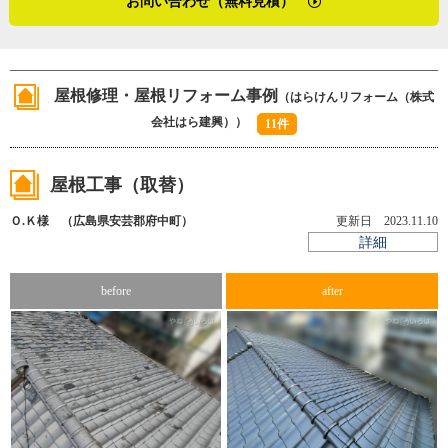
お問い合わせ（無料見積）
ロードバイクやサックスを楽しみ、多趣味で快活な原さ
「広島は気候もよいし暮らしやすい土地だと思います。た
ん。持ち前の探求心でお客さまが何を求めているかを把握
だ、私の体感ですが最近は雨が多いかな。梅雨の時期も昔
し、ニーズに合わせて施工を届けます。それを繰り返すう
ほど読めないし、夏のゲリラ豪雨とかね。外装塗装は温度
ちに、「塗装だけにどとまらない、はらけんリフォーム」
屋根修理・屋根リフォーム事例
（はらけんリフォーム（株式
と湿度に左右される仕事なので、温度計湿度計を持ち歩い
の体制が出来上がったのでしょう。
会社はら建興））
て、塗料に適した環境で作業できるようにしています」
11件
※１ 吹付塗装・・・塗料を霧状にして壁面に吹き付ける
屋根工事（取替）
（２０２１年５月取材）
塗装
（２０２１年１２月加筆修正）
Ｏ.Ｋ様 （広島県安芸郡府中町）
更新日 2023.11.10
※２ カラーベスト・・・セメントを固めて塗装した板状
詳細
の屋根材。化粧スレート。
※３ フッ素塗料・・・フッ素が含まれた合成樹脂が主成
before
after
分の塗料
※４ 無機塗料・・・主成分が無機物で構成される塗料。
耐候性が高い。