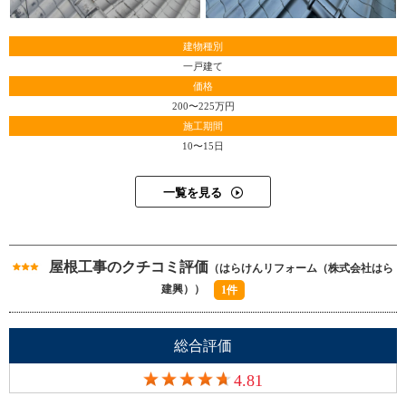
建物種別
一戸建て
価格
200〜225万円
施工期間
10〜15日
一覧を見る
屋根工事のクチコミ評価
（はらけんリフォーム（株式会社はら
建興））
1件
総合評価
4.81