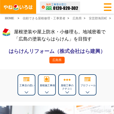
無料
工事受付窓口
HOME
>
信頼できる屋根修理・工事業者
>
広島県
>
安芸郡海田町
>
屋根塗装や屋上防水・小修理も。地域密着で
「広島の塗装ならはらけん」を目指す
はらけんリフォーム（株式会社はら建興）
広島県
工事店の想い
屋根施工事例
屋根工事の
プロフィール
クチコミ