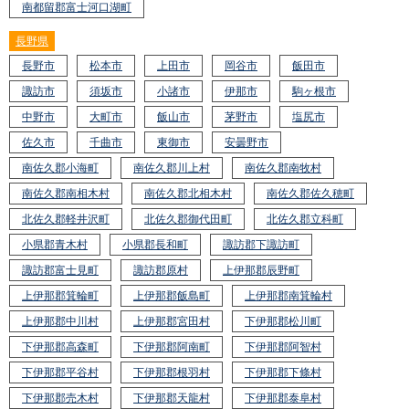
南都留郡富士河口湖町
長野県
長野市
松本市
上田市
岡谷市
飯田市
諏訪市
須坂市
小諸市
伊那市
駒ヶ根市
中野市
大町市
飯山市
茅野市
塩尻市
佐久市
千曲市
東御市
安曇野市
南佐久郡小海町
南佐久郡川上村
南佐久郡南牧村
南佐久郡南相木村
南佐久郡北相木村
南佐久郡佐久穂町
北佐久郡軽井沢町
北佐久郡御代田町
北佐久郡立科町
小県郡青木村
小県郡長和町
諏訪郡下諏訪町
諏訪郡富士見町
諏訪郡原村
上伊那郡辰野町
上伊那郡箕輪町
上伊那郡飯島町
上伊那郡南箕輪村
上伊那郡中川村
上伊那郡宮田村
下伊那郡松川町
下伊那郡高森町
下伊那郡阿南町
下伊那郡阿智村
下伊那郡平谷村
下伊那郡根羽村
下伊那郡下條村
下伊那郡売木村
下伊那郡天龍村
下伊那郡泰阜村