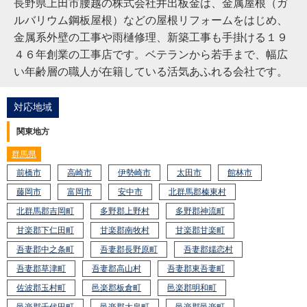
長野県上田市腰越の株式会社井出板金は、金属屋根（ガ
ルバリウム鋼板屋根）などの屋根リフォームをはじめ、
金属系外壁の工事や雨樋修理、新築工事も手掛ける１９
４６年創業の工事店です。ベテランから若手まで、幅広
い年齢層の職人が在籍している活気あふれる会社です。
対応地域
関東地方
群馬県
前橋市
高崎市
伊勢崎市
太田市
館林市
藤岡市
富岡市
安中市
北群馬郡榛東村
北群馬郡吉岡町
多野郡上野村
多野郡神流町
甘楽郡下仁田町
甘楽郡南牧村
甘楽郡甘楽町
吾妻郡中之条町
吾妻郡長野原町
吾妻郡嬬恋村
吾妻郡草津町
吾妻郡高山村
吾妻郡東吾妻町
佐波郡玉村町
邑楽郡板倉町
邑楽郡明和町