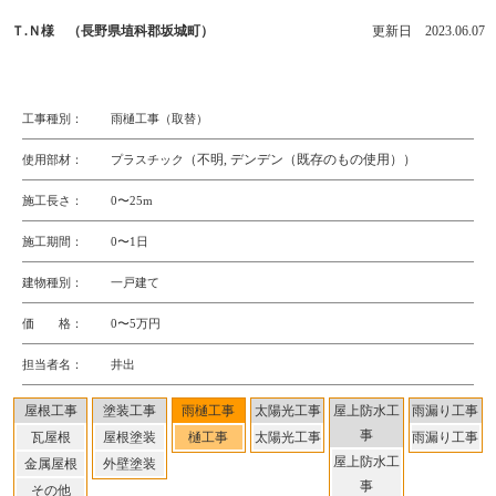
Ｔ.Ｎ様 （長野県埴科郡坂城町）
更新日 2023.06.07
工事種別：
雨樋工事（取替）
（不明, デンデン（既存のもの使用））
使用部材：
プラスチック
施工長さ：
0〜25m
施工期間：
0〜1日
建物種別：
一戸建て
価 格：
0〜5万円
担当者名：
井出
屋根工事
塗装工事
雨樋工事
太陽光工事
屋上防水工
雨漏り工事
事
瓦屋根
屋根塗装
樋工事
太陽光工事
雨漏り工事
屋上防水工
金属屋根
外壁塗装
事
その他