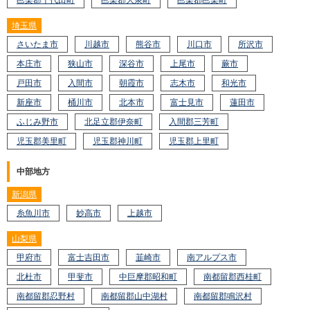
邑楽郡千代田町
邑楽郡大泉町
邑楽郡邑楽町
埼玉県
さいたま市
川越市
熊谷市
川口市
所沢市
本庄市
狭山市
深谷市
上尾市
蕨市
戸田市
入間市
朝霞市
志木市
和光市
新座市
桶川市
北本市
富士見市
蓮田市
ふじみ野市
北足立郡伊奈町
入間郡三芳町
児玉郡美里町
児玉郡神川町
児玉郡上里町
中部地方
新潟県
糸魚川市
妙高市
上越市
山梨県
甲府市
富士吉田市
韮崎市
南アルプス市
北杜市
甲斐市
中巨摩郡昭和町
南都留郡西桂町
南都留郡忍野村
南都留郡山中湖村
南都留郡鳴沢村
Y20-AZB
工事店番号