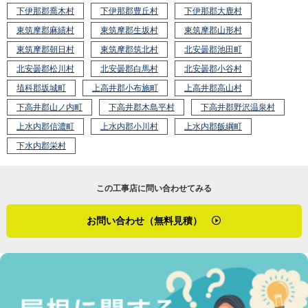
下伊那郡喬木村
下伊那郡豊丘村
下伊那郡大鹿村
東筑摩郡麻績村
東筑摩郡生坂村
東筑摩郡山形村
東筑摩郡朝日村
東筑摩郡筑北村
北安曇郡池田町
北安曇郡松川村
北安曇郡白馬村
北安曇郡小谷村
埴科郡坂城町
上高井郡小布施町
上高井郡高山村
下高井郡山ノ内町
下高井郡木島平村
下高井郡野沢温泉村
上水内郡信濃町
上水内郡小川村
上水内郡飯綱町
下水内郡栄村
この工事店に問い合わせてみる
お問い合わせ（無料見積）