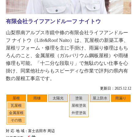
有限会社ライフアンドルーフ ナイトウ
山梨県南アルプス市鏡中條の有限会社ライフアンドルー
フ ナイトウ（Life&Roof Naito）は、瓦屋根の新築工事、
屋根リフォーム・修理を主に手掛け、雨漏り修理はもち
ろんのこと、金属屋根（ガルバリウム鋼板屋根）や雨樋
修理も可能。「十二分な段取り」で無駄のない仕事を心
掛け、同業他社からもスピーディな作業で評判の県内有
数の屋根工事店です。
更新日：2025.12.12
屋根
雨樋
太陽光
塗装
屋上防水
雨漏り
瓦屋根
屋根塗装
金属屋根
外壁塗装
その他
対応地域
：富士吉田市 周辺