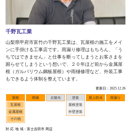
千野瓦工業
山梨県甲府市富竹の千野瓦工業は、瓦屋根の施工をメイ
ンに手掛ける工事店です。雨漏り修理はもちろん、「う
ちではできません」と仕事を断ってしまうとお客さまを
困らせてしまうという想いで、２０年ほど前から金属屋
根（ガルバリウム鋼板屋根）や雨樋修理など、外装工事
もできるよう体制を整えています。
更新日：2025.12.26
屋根
雨樋
太陽光
塗装
屋上防水
雨漏り
瓦屋根
屋根塗装
金属屋根
外壁塗装
その他
対応地域
：富士吉田市 周辺