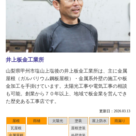
井上板金工業所
山梨県甲州市塩山上塩後の井上板金工業所は、主に金属
屋根（ガルバリウム鋼板屋根）・金属系外壁の施工や板
金加工を手掛けています。太陽光工事や電気工事の相談
も可能。創業から７０年以上、地域で板金業を営んでき
た歴史ある工事店です。
更新日：2026.03.13
屋根
雨樋
太陽光
塗装
屋上防水
雨漏り
瓦屋根
屋根塗装
金属屋根
外壁塗装