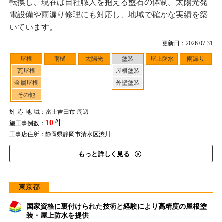
転換し、現在は自社職人を抱える盤石の体制。太陽光発
電設備や雨漏り修理にも対応し、地域で確かな実績を築
いています。
更新日：2026.07.31
屋根
雨樋
太陽光
塗装
屋上防水
雨漏り
瓦屋根
屋根塗装
金属屋根
外壁塗装
その他
対応地域
：富士吉田市 周辺
10
件
施工事例数：
工事店住所：静岡県静岡市清水区渋川
もっと詳しく見る
東京都
国家資格に裏付けられた技術と経験により高精度の屋根塗
装・屋上防水を提供