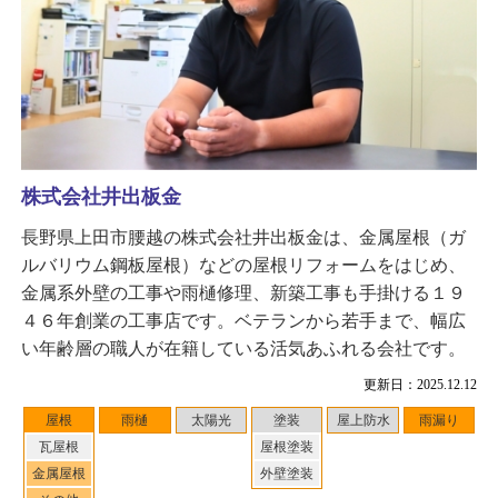
株式会社井出板金
長野県上田市腰越の株式会社井出板金は、金属屋根（ガ
ルバリウム鋼板屋根）などの屋根リフォームをはじめ、
金属系外壁の工事や雨樋修理、新築工事も手掛ける１９
４６年創業の工事店です。ベテランから若手まで、幅広
い年齢層の職人が在籍している活気あふれる会社です。
更新日：2025.12.12
屋根
雨樋
太陽光
塗装
屋上防水
雨漏り
瓦屋根
屋根塗装
金属屋根
外壁塗装