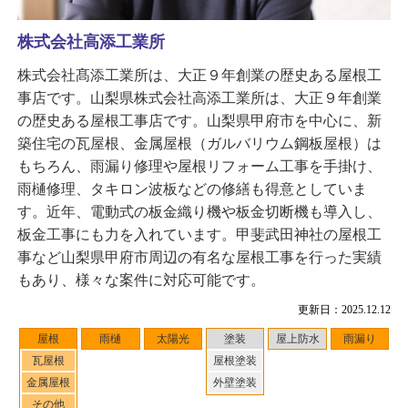
株式会社高添工業所
株式会社髙添工業所は、大正９年創業の歴史ある屋根工
事店です。山梨県株式会社高添工業所は、大正９年創業
の歴史ある屋根工事店です。山梨県甲府市を中心に、新
築住宅の瓦屋根、金属屋根（ガルバリウム鋼板屋根）は
もちろん、雨漏り修理や屋根リフォーム工事を手掛け、
雨樋修理、タキロン波板などの修繕も得意としていま
す。近年、電動式の板金織り機や板金切断機も導入し、
板金工事にも力を入れています。甲斐武田神社の屋根工
事など山梨県甲府市周辺の有名な屋根工事を行った実績
もあり、様々な案件に対応可能です。
更新日：2025.12.12
屋根
雨樋
太陽光
塗装
屋上防水
雨漏り
瓦屋根
屋根塗装
金属屋根
外壁塗装
その他