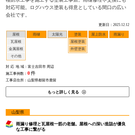
対応可能。ログハウス塗装も得意としている間口の広い
会社です。
更新日：2025.12.12
屋根
雨樋
太陽光
塗装
屋上防水
雨漏り
瓦屋根
屋根塗装
金属屋根
外壁塗装
その他
対応地域
：富士吉田市 周辺
0
件
施工事例数：
工事店住所：山梨県都留市鹿留
もっと詳しく見る
山梨県
雨漏り修理と瓦屋根一筋の老舗。屋根への深い造詣が優良
な工事に繋がる