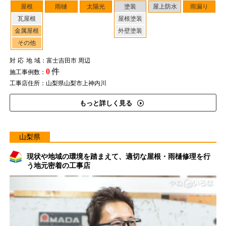
屋根
雨樋
太陽光
塗装
屋上防水
雨漏り
瓦屋根
屋根塗装
金属屋根
外壁塗装
その他
対応地域
：富士吉田市 周辺
0
件
施工事例数：
工事店住所：山梨県山梨市上神内川
もっと詳しく見る
山梨県
現状や地域の環境を踏まえて、適切な屋根・雨樋修理を行
う地元密着の工事店