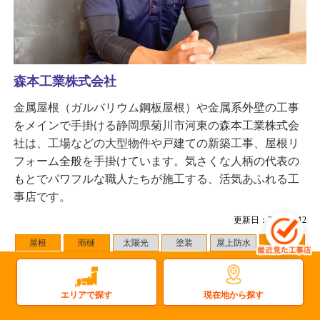
森本工業株式会社
金属屋根（ガルバリウム鋼板屋根）や金属系外壁の工事
をメインで手掛ける静岡県菊川市河東の森本工業株式会
社は、工場などの大型物件や戸建ての新築工事、屋根リ
フォーム全般を手掛けています。気さくな人柄の代表の
もとでパワフルな職人たちが施工する、活気あふれる工
事店です。
更新日：2025.12.12
屋根
雨樋
太陽光
塗装
屋上防水
雨漏り
瓦屋根
屋根塗装
金属屋根
外壁塗装
その他
現在地から探す
エリアで探す
対応地域
：富士吉田市 周辺