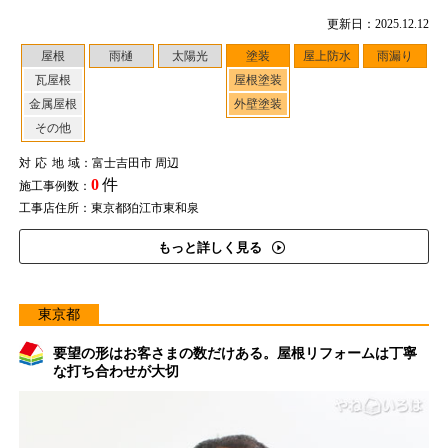
更新日：2025.12.12
屋根
雨樋
太陽光
塗装
屋上防水
雨漏り
瓦屋根
屋根塗装
金属屋根
外壁塗装
その他
対応地域
：富士吉田市 周辺
0
件
施工事例数：
工事店住所：東京都狛江市東和泉
もっと詳しく見る
東京都
要望の形はお客さまの数だけある。屋根リフォームは丁寧
な打ち合わせが大切