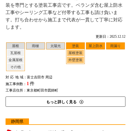
装を専門とする塗装工事店です。ベランダ含む屋上防水
工事やシーリング工事など付帯する工事も請け負いま
す。打ち合わせから施工まで代表が一貫して丁寧に対応
します。
更新日：2025.12.12
屋根
雨樋
太陽光
塗装
屋上防水
雨漏り
瓦屋根
屋根塗装
金属屋根
外壁塗装
その他
対応地域
：富士吉田市 周辺
1
件
施工事例数：
工事店住所：東京都町田市図師町
もっと詳しく見る
静岡県