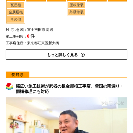
瓦屋根
屋根塗装
金属屋根
外壁塗装
その他
対応地域
：富士吉田市 周辺
0
件
施工事例数：
工事店住所：東京都江東区新大橋
もっと詳しく見る
長野県
幅広い施工技術が武器の板金屋根工事店。雪国の雨漏り・
雨樋修理にも対応