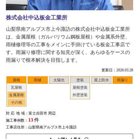
株式会社中込板金工業所
山梨県南アルプス市上今諏訪の株式会社中込板金工業所
は、金属屋根（ガルバリウム鋼板屋根）や金属系外壁、
雨樋修理等の工事をメインに手掛けている板金工事店で
す。雨漏り修理に関する知見が深く、あらゆるケースの
雨漏りで根本解決を目指します。
更新日：2026.03.28
屋根
雨樋
太陽光
塗装
屋上防水
雨漏り
瓦屋根
屋根塗装
金属屋根
外壁塗装
その他
対応地域
：富士吉田市 周辺
13
件
施工事例数：
工事店住所：山梨県南アルプス市上今諏訪