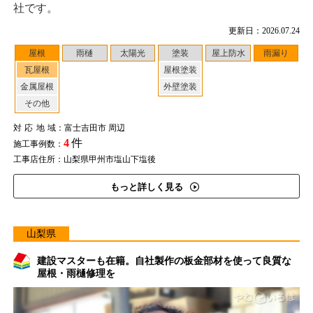
社です。
更新日：2026.07.24
屋根
雨樋
太陽光
塗装
屋上防水
雨漏り
瓦屋根
屋根塗装
金属屋根
外壁塗装
その他
対応地域
：富士吉田市 周辺
4
件
施工事例数：
工事店住所：山梨県甲州市塩山下塩後
もっと詳しく見る
山梨県
建設マスターも在籍。自社製作の板金部材を使って良質な
屋根・雨樋修理を