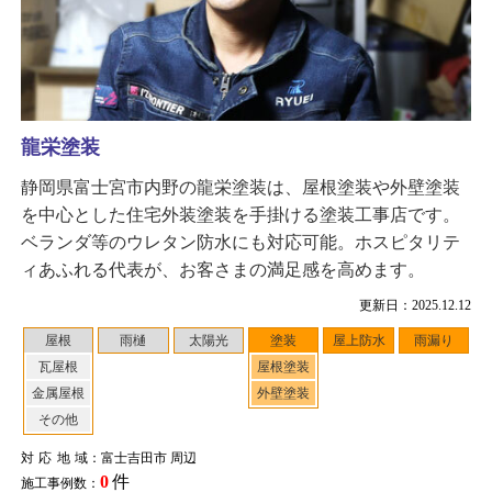
龍栄塗装
静岡県富士宮市内野の龍栄塗装は、屋根塗装や外壁塗装
を中心とした住宅外装塗装を手掛ける塗装工事店です。
ベランダ等のウレタン防水にも対応可能。ホスピタリテ
ィあふれる代表が、お客さまの満足感を高めます。
更新日：2025.12.12
屋根
雨樋
太陽光
塗装
屋上防水
雨漏り
瓦屋根
屋根塗装
金属屋根
外壁塗装
その他
対応地域
：富士吉田市 周辺
0
件
施工事例数：