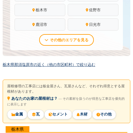
栃木市
佐野市
鹿沼市
日光市
その他のエリアを見る
栃木県那須塩原市の近く（他の市区町村）で絞り込む
屋根修理の工事店には板金屋さん、瓦屋さんなど、それぞれ得意とする屋
根材があります。
あなたのお家の屋根材は？
― その素材を扱うのが得意な工事店を優先的
に表示します
金属
瓦
セメント
木材
その他
栃木県