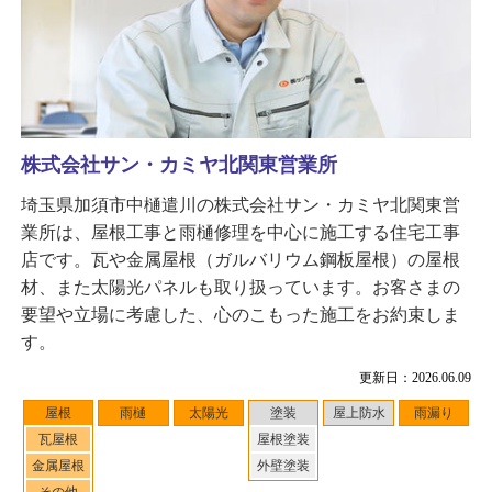
株式会社サン・カミヤ北関東営業所
埼玉県加須市中樋遣川の株式会社サン・カミヤ北関東営
業所は、屋根工事と雨樋修理を中心に施工する住宅工事
店です。瓦や金属屋根（ガルバリウム鋼板屋根）の屋根
材、また太陽光パネルも取り扱っています。お客さまの
要望や立場に考慮した、心のこもった施工をお約束しま
す。
更新日：2026.06.09
屋根
雨樋
太陽光
塗装
屋上防水
雨漏り
瓦屋根
屋根塗装
金属屋根
外壁塗装