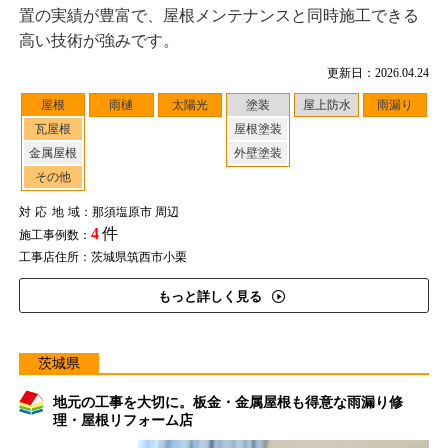
置の実績が豊富で、屋根メンテナンスと同時施工できる
高い技術が強みです。
更新日：2026.04.24
屋根
雨樋
太陽光
塗装
屋上防水
雨漏り
瓦屋根
屋根塗装
金属屋根
外壁塗装
その他
対応地域
：那須塩原市 周辺
4
件
施工事例数：
工事店住所：茨城県筑西市小栗
もっと詳しく見る
茨城県
地元の工事を大切に。板金・金属屋根も得意な雨漏り修
理・屋根リフォーム店