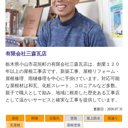
有限会社三森瓦店
栃木県小山市花垣町の有限会社三森瓦店は、創業１２０
年以上の屋根工事店です。新築工事、屋根リフォーム・
屋根修理、雨樋修理を中心に手掛けています。対応可能
な屋根材は和瓦、化粧スレート、コロニアルなど多数。
親子で職人として励み、地域に根差した歴史ある工事店
として温かいサービスと確実な工事を提供しています。
更新日：2026.07.31
屋根
雨樋
太陽光
塗装
屋上防水
雨漏り
瓦屋根
屋根塗装