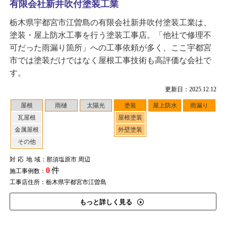
有限会社新井吹付塗装工業
栃木県宇都宮市江曽島の有限会社新井吹付塗装工業は、
塗装・屋上防水工事を行う塗装工事店。「他社で修理不
可だった雨漏り箇所」への工事依頼が多く、ここ宇都宮
市では塗装だけではなく屋根工事技術も高評価な会社で
す。
更新日：2025.12.12
屋根
雨樋
太陽光
塗装
屋上防水
雨漏り
瓦屋根
屋根塗装
金属屋根
外壁塗装
その他
対応地域
：那須塩原市 周辺
0
件
施工事例数：
工事店住所：栃木県宇都宮市江曽島
もっと詳しく見る