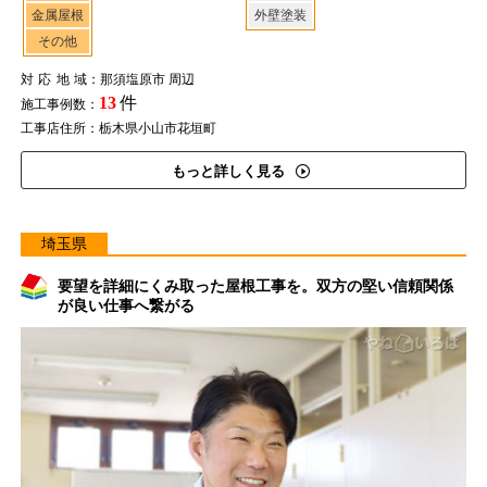
金属屋根
外壁塗装
その他
対応地域
：那須塩原市 周辺
13
件
施工事例数：
工事店住所：栃木県小山市花垣町
もっと詳しく見る
埼玉県
要望を詳細にくみ取った屋根工事を。双方の堅い信頼関係
が良い仕事へ繋がる