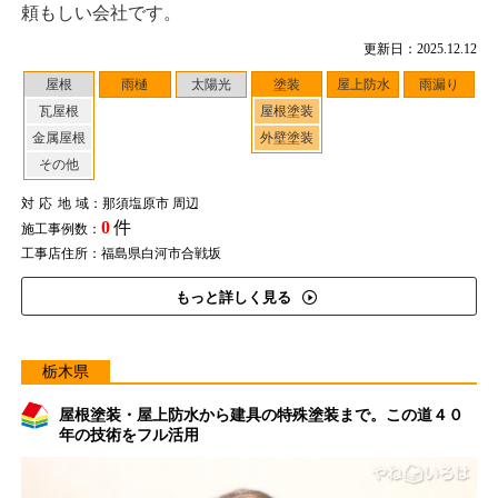
頼もしい会社です。
更新日：2025.12.12
屋根
雨樋
太陽光
塗装
屋上防水
雨漏り
瓦屋根
屋根塗装
金属屋根
外壁塗装
その他
対応地域
：那須塩原市 周辺
0
件
施工事例数：
工事店住所：福島県白河市合戦坂
もっと詳しく見る
栃木県
屋根塗装・屋上防水から建具の特殊塗装まで。この道４０
年の技術をフル活用