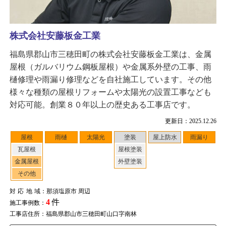
株式会社安藤板金工業
福島県郡山市三穂田町の株式会社安藤板金工業は、金属
屋根（ガルバリウム鋼板屋根）や金属系外壁の工事、雨
樋修理や雨漏り修理などを自社施工しています。その他
様々な種類の屋根リフォームや太陽光の設置工事なども
対応可能。創業８０年以上の歴史ある工事店です。
更新日：2025.12.26
屋根
雨樋
太陽光
塗装
屋上防水
雨漏り
瓦屋根
屋根塗装
金属屋根
外壁塗装
その他
対応地域
：那須塩原市 周辺
4
件
施工事例数：
工事店住所：福島県郡山市三穂田町山口字南林