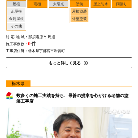
屋根
雨樋
太陽光
塗装
屋上防水
雨漏り
瓦屋根
屋根塗装
金属屋根
外壁塗装
その他
対応地域
：那須塩原市 周辺
0
件
施工事例数：
工事店住所：栃木県宇都宮市岩曽町
もっと詳しく見る
栃木県
数多くの施工実績を持ち、最善の提案を心がける老舗の塗
装工事店