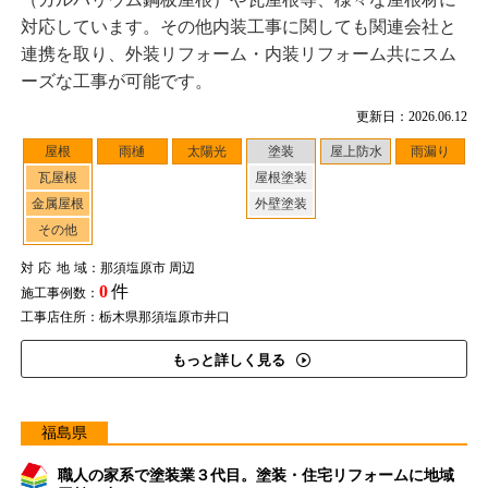
対応しています。その他内装工事に関しても関連会社と
連携を取り、外装リフォーム・内装リフォーム共にスム
ーズな工事が可能です。
更新日：2026.06.12
屋根
雨樋
太陽光
塗装
屋上防水
雨漏り
瓦屋根
屋根塗装
金属屋根
外壁塗装
その他
対応地域
：那須塩原市 周辺
0
件
施工事例数：
工事店住所：栃木県那須塩原市井口
もっと詳しく見る
福島県
職人の家系で塗装業３代目。塗装・住宅リフォームに地域