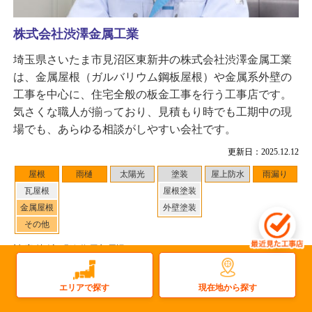
株式会社渋澤金属工業
埼玉県さいたま市見沼区東新井の株式会社渋澤金属工業
は、金属屋根（ガルバリウム鋼板屋根）や金属系外壁の
工事を中心に、住宅全般の板金工事を行う工事店です。
気さくな職人が揃っており、見積もり時でも工期中の現
場でも、あらゆる相談がしやすい会社です。
更新日：2025.12.12
屋根
雨樋
太陽光
塗装
屋上防水
雨漏り
瓦屋根
屋根塗装
金属屋根
外壁塗装
その他
対応地域
：那須塩原市 周辺
2
件
施工事例数：
工事店住所：埼玉県さいたま市見沼区東新井
現在地から探す
エリアで探す
もっと詳しく見る