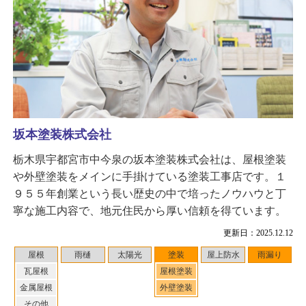
坂本塗装株式会社
栃木県宇都宮市中今泉の坂本塗装株式会社は、屋根塗装
や外壁塗装をメインに手掛けている塗装工事店です。１
９５５年創業という長い歴史の中で培ったノウハウと丁
寧な施工内容で、地元住民から厚い信頼を得ています。
更新日：2025.12.12
屋根
雨樋
太陽光
塗装
屋上防水
雨漏り
瓦屋根
屋根塗装
金属屋根
外壁塗装
その他