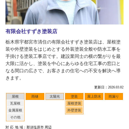
有限会社すずき塗装店
栃木県宇都宮市清住の有限会社すずき塗装店は、屋根塗
装や外壁塗装をはじめとする外装塗装全般や防水工事を
手掛ける塗装工事店です。建設業同士の横の繋がりを最
大限に活かし、塗装を中心にあらゆる住宅工事の窓口と
なる間口の広さで、お客さまの住宅への不安を解決へ導
きます。
更新日：2026.03.02
屋根
雨樋
太陽光
塗装
屋上防水
雨漏り
瓦屋根
屋根塗装
金属屋根
外壁塗装
その他
対応地域
：那須塩原市 周辺