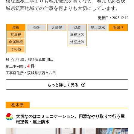
模な屋根工事よりも地元優先を貫くなど、地元である茨
城県筑西地域での仕事を何よりも大切にしています。
更新日：2025.12.12
屋根
雨樋
太陽光
塗装
屋上防水
雨漏り
瓦屋根
屋根塗装
金属屋根
外壁塗装
その他
対応地域
：那須塩原市 周辺
4
件
施工事例数：
工事店住所：茨城県筑西市八田
もっと詳しく見る
栃木県
大切なのはコミュニケーション。円滑なやり取りで行う屋
根塗装・屋上防水