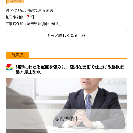
その他
対応地域
：那須塩原市 周辺
2
件
施工事例数：
工事店住所：埼玉県加須市中樋遣川
もっと詳しく見る
群馬県
細部にわたる配慮を強みに、繊細な技術で仕上げる屋根塗
装と屋上防水