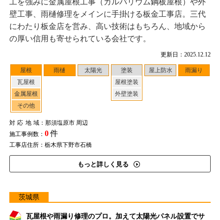
工を強みに金属屋根工事（ガルバリウム鋼板屋根）や外
壁工事、雨樋修理をメインに手掛ける板金工事店。三代
にわたり板金店を営み、高い技術はもちろん、地域から
の厚い信用も寄せられている会社です。
更新日：2025.12.12
屋根
雨樋
太陽光
塗装
屋上防水
雨漏り
瓦屋根
屋根塗装
金属屋根
外壁塗装
その他
対応地域
：那須塩原市 周辺
0
件
施工事例数：
工事店住所：栃木県下野市石橋
もっと詳しく見る
茨城県
瓦屋根や雨漏り修理のプロ。加えて太陽光パネル設置でサ