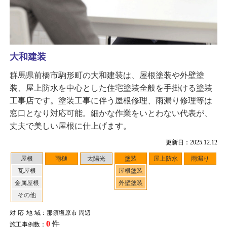
大和建装
群馬県前橋市駒形町の大和建装は、屋根塗装や外壁塗
装、屋上防水を中心とした住宅塗装全般を手掛ける塗装
工事店です。塗装工事に伴う屋根修理、雨漏り修理等は
窓口となり対応可能。細かな作業をいとわない代表が、
丈夫で美しい屋根に仕上げます。
更新日：2025.12.12
屋根
雨樋
太陽光
塗装
屋上防水
雨漏り
瓦屋根
屋根塗装
金属屋根
外壁塗装
その他
対応地域
：那須塩原市 周辺
0
件
施工事例数：