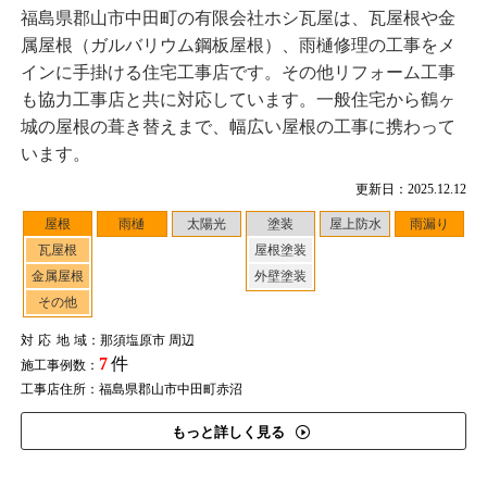
福島県郡山市中田町の有限会社ホシ瓦屋は、瓦屋根や金
属屋根（ガルバリウム鋼板屋根）、雨樋修理の工事をメ
インに手掛ける住宅工事店です。その他リフォーム工事
も協力工事店と共に対応しています。一般住宅から鶴ヶ
城の屋根の葺き替えまで、幅広い屋根の工事に携わって
います。
更新日：2025.12.12
屋根
雨樋
太陽光
塗装
屋上防水
雨漏り
瓦屋根
屋根塗装
金属屋根
外壁塗装
その他
対応地域
：那須塩原市 周辺
7
件
施工事例数：
工事店住所：福島県郡山市中田町赤沼
もっと詳しく見る