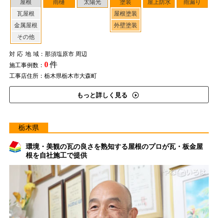
屋根
雨樋
太陽光
塗装
屋上防水
雨漏り
瓦屋根
屋根塗装
金属屋根
外壁塗装
その他
対応地域
：那須塩原市 周辺
0
件
施工事例数：
工事店住所：栃木県栃木市大森町
もっと詳しく見る
栃木県
環境・美観の瓦の良さを熟知する屋根のプロが瓦・板金屋
根を自社施工で提供