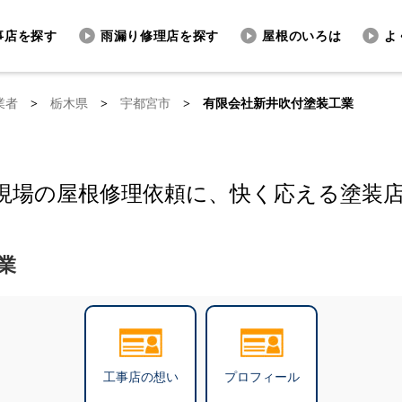
事店を探す
雨漏り修理店を探す
屋根のいろは
よ
業者
>
栃木県
>
宇都宮市
>
有限会社新井吹付塗装工業
現場の屋根修理依頼に、快く応える塗装
業
工事店の想い
プロフィール