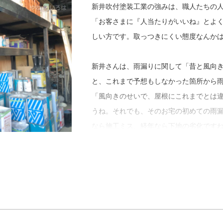
ので、時代によって常に新しいニーズが
新井吹付塗装工業の強みは、職人たちの
装業界で生き残っていくためには、新し
「お客さまに『人当たりがいいね』とよ
じせずに挑戦していかなければいけませ
しい方です。取っつきにくい態度なんか
※１ サイン制作…表示や案内図、ロゴ
新井さんは、雨漏りに関して「昔と風向
と、これまで予想もしなかった箇所から
「風向きのせいで、屋根にこれまでとは
うね。それでも、そのお宅の初めての雨
なら施工ミス、経年なら下地の劣化です
検は難航します」
また、お客さまが将来的にどんな塗り替
さんの屋根リフォーム・屋根修理の施工
「１０年以内にリフォームや建て替えの
ます。でも、あと２０年は住みたいとな