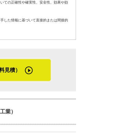
ついての正確性や確実性、安全性、効果や効
ています」
入手した情報に基づいて直接的または間接的
か。数年前まであった降雪も昨今はほとん
冷え込みは、年々少なくなってきています
ていますが、この辺りはとくに風の被害は
のが来るのが当たり前になってきてます
合には、台風の想定をするべきです」
料見積）
る、屋根の劣化や屋上防水工事でお困りの
修理を検討しているお客さまへメッセージ
工業）
めて、それを見ながら打ち合わせをしま
のか、お客さまにきちんと知ってほしいん
ぐに点検にまいります。屋根だけではな