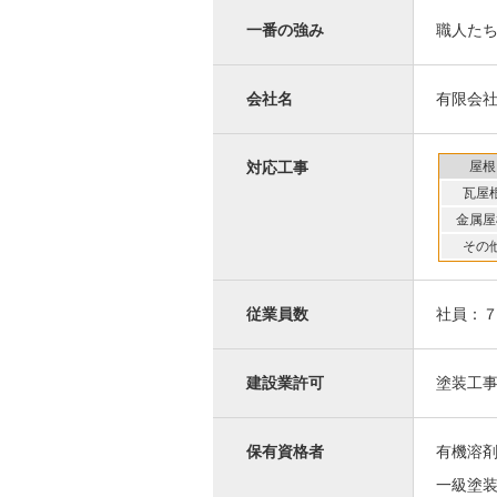
一番の強み
職人た
会社名
有限会
屋根
対応工事
瓦屋
金属屋
その
従業員数
社員：
建設業許可
塗装工
保有資格者
有機溶
一級塗