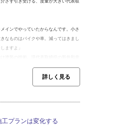
に介さず引き受ける、度量が大きい代表取
をメインでやっていたからなんです。小さ
大きなものはバイクや車。減ってはきまし
けしますよ」
付け塗装の技術。現代表取締役の新井和幸
先の器用さを活かし、高校卒業後に専門学
詳しく見る
学びました。在学中から父の経営する会社
かったと言います。
書くための基礎技術です。同級生の進路は
たかな。私は、卒業時は父の会社が忙しか
施工プランは変化する
いけません。長いこと同じ仕事をしている