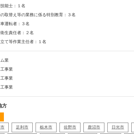
装技能士：１名
石の取替え等の業務に係る特別教育：３名
業車運転者：３名
全衛生責任者：２名
組立て等作業主任者：１名
ーム業
装工事業
装工事業
水工事業
地方
宮市
足利市
栃木市
佐野市
鹿沼市
日光市