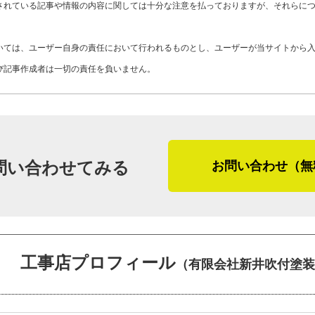
Y09-AZI
工事店番号
されている記事や情報の内容に関しては十分な注意を払っておりますが、それらに
で、そのあたりもしっかりヒアリングし
いては、ユーザー自身の責任において行われるものとし、ユーザーが当サイトから
ここ栃木県宇都宮市の気候は通年で穏や
び記事作成者は一切の責任を負いません。
どないそうです。
「雪が降ったり霜が降りたりするほどの
ね。西の足利のあたりは風が強いと聞い
ありません。台風は年に１、２回大きい
ね。屋根リフォームや屋根修理をする場
問い合わせてみる
お問い合わせ（無
最後に「やねいろは」をご覧になってい
お客さま、そして屋根リフォームや屋根
です。
工事店プロフィール
（有限会社新井吹付塗装
「屋根の点検の際には現状を写真におさ
す。自分の家の屋根にどんな施工になる
です。施工後も何か不具合があったらす