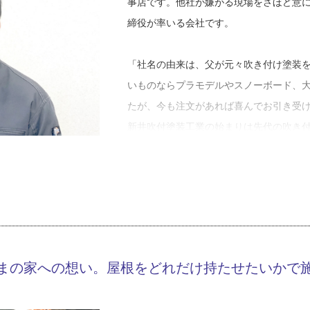
事店です。他社が嫌がる現場をさほど意
締役が率いる会社です。
「社名の由来は、父が元々吹き付け塗装
いものならプラモデルやスノーボード、
たが、今も注文があれば喜んでお引き受
新井吹付塗装工業の始まりは先代の吹き
さん（以下、新井さん）は、父譲りの手
校で看板塗装のためのレタリング技術を
でアルバイトを始め、就職先には迷わな
「レタリングは主に大きな看板に文字を
サイン制作（※１）や塗装関係が多かっ
ったので、そのまま社員になりました」
まの家への想い。屋根をどれだけ持たせたいかで
「職人は一つの技術を覚えて満足しては