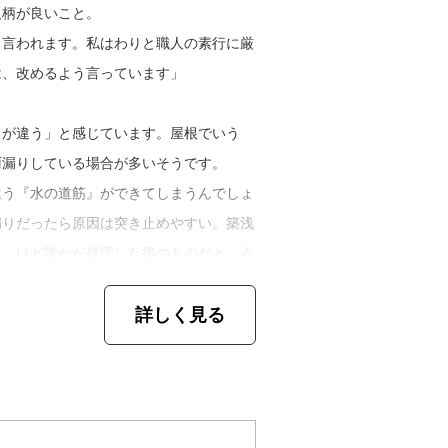
求められるさまを見てきました。今後、塗
人柄が良いこと。
い技術、新しい素材や機材、それらに物怖
く言われます。私はわりと職人の素行に厳
んね」
は、改めるよう言っています」
などを作ること
きが違う」と感じています。屋根でいう
雨漏りしている場合が多いそうです。
違う『水の道筋』ができてしまうんでしょ
漏りだったら原因は突き止めやすい。築浅
ね。けど誰かが修理した後のものだと、点
詳しく見る
えメンテナンスを考えているかでも、新井
提案は変わってきます。
予定があるのなら、水を止めるだけで済み
ると修理の方法が根本的に違ってくるの