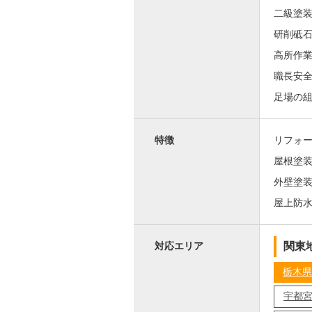
二級塗
研削砥
高所作
職長安
足場の
特徴
リフォ
屋根塗
外壁塗
屋上防
関東
対応エリア
栃木県
宇都