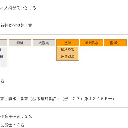
く、家まわりのことを相談してもらえた
ちの人柄が良いところ
せ、お待ちしております」
社新井吹付塗装工業
お客さまや同業他社から、「新井さんな
理を依頼される機会が多いとのこと。そ
雨樋
太陽光
塗装
屋上防水
雨漏り
付塗装工業に寄せられている信頼の厚さ
根
屋根塗装
根
外壁塗装
他
（２０２０年３月取材）
７名
事業、防水工事業（栃木県知事許可（般―２７）第１３４６５号）
剤作業主任者：３名
装技能士：３名