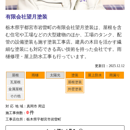
有限会社望月塗装
栃木県宇都宮市岩曽町の有限会社望月塗装は、屋根を含
む住宅や工場などの大型建物のほか、工場のタンク、配
管の設備塗装も施す塗装工事店。建具の木目を活かす繊
細な塗装にも対応できる高い技術を持った会社です。雨
樋修理・屋上防水工事も行っています。
更新日：2025.12.12
屋根
雨樋
太陽光
塗装
屋上防水
雨漏り
瓦屋根
屋根塗装
金属屋根
外壁塗装
その他
対応地域
：真岡市 周辺
0
件
施工事例数：
工事店住所：栃木県宇都宮市岩曽町