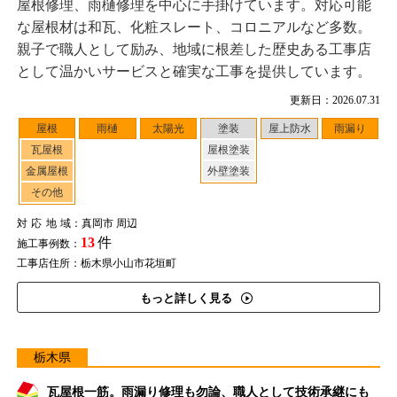
屋根修理、雨樋修理を中心に手掛けています。対応可能
な屋根材は和瓦、化粧スレート、コロニアルなど多数。
親子で職人として励み、地域に根差した歴史ある工事店
として温かいサービスと確実な工事を提供しています。
更新日：2026.07.31
屋根
雨樋
太陽光
塗装
屋上防水
雨漏り
瓦屋根
屋根塗装
金属屋根
外壁塗装
その他
対応地域
：真岡市 周辺
13
件
施工事例数：
工事店住所：栃木県小山市花垣町
もっと詳しく見る
栃木県
瓦屋根一筋。雨漏り修理も勿論、職人として技術承継にも