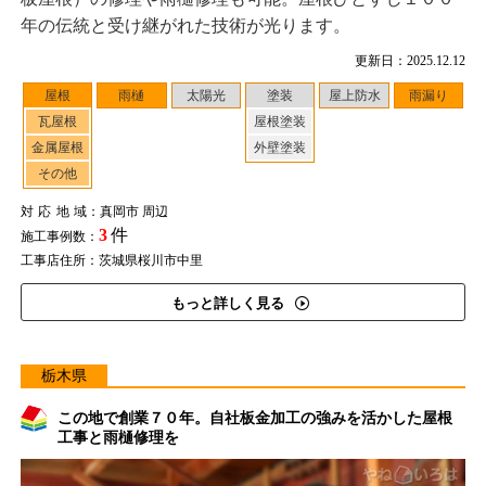
年の伝統と受け継がれた技術が光ります。
更新日：2025.12.12
屋根
雨樋
太陽光
塗装
屋上防水
雨漏り
瓦屋根
屋根塗装
金属屋根
外壁塗装
その他
対応地域
：真岡市 周辺
3
件
施工事例数：
工事店住所：茨城県桜川市中里
もっと詳しく見る
栃木県
この地で創業７０年。自社板金加工の強みを活かした屋根
工事と雨樋修理を