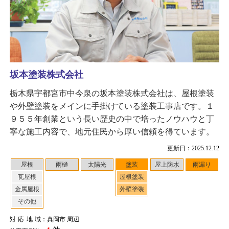
坂本塗装株式会社
栃木県宇都宮市中今泉の坂本塗装株式会社は、屋根塗装
や外壁塗装をメインに手掛けている塗装工事店です。１
９５５年創業という長い歴史の中で培ったノウハウと丁
寧な施工内容で、地元住民から厚い信頼を得ています。
更新日：2025.12.12
屋根
雨樋
太陽光
塗装
屋上防水
雨漏り
瓦屋根
屋根塗装
金属屋根
外壁塗装
その他
対応地域
：真岡市 周辺