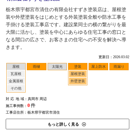
栃木県宇都宮市清住の有限会社すずき塗装店は、屋根塗
装や外壁塗装をはじめとする外装塗装全般や防水工事を
手掛ける塗装工事店です。建設業同士の横の繋がりを最
大限に活かし、塗装を中心にあらゆる住宅工事の窓口と
なる間口の広さで、お客さまの住宅への不安を解決へ導
きます。
更新日：2026.03.02
屋根
雨樋
太陽光
塗装
屋上防水
雨漏り
瓦屋根
屋根塗装
金属屋根
外壁塗装
その他
対応地域
：真岡市 周辺
0
件
施工事例数：
工事店住所：栃木県宇都宮市清住
もっと詳しく見る