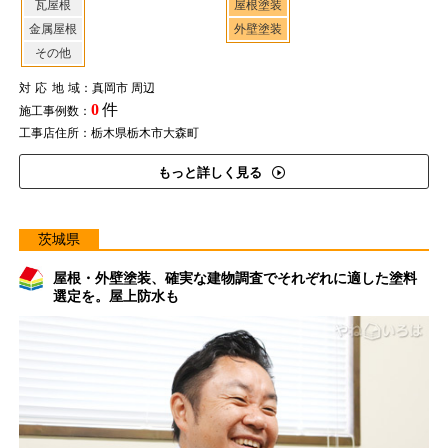
瓦屋根
屋根塗装
金属屋根
外壁塗装
その他
対応地域
：真岡市 周辺
0
件
施工事例数：
工事店住所：栃木県栃木市大森町
もっと詳しく見る
茨城県
屋根・外壁塗装、確実な建物調査でそれぞれに適した塗料
選定を。屋上防水も