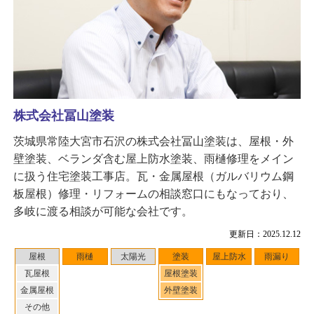
株式会社冨山塗装
茨城県常陸大宮市石沢の株式会社冨山塗装は、屋根・外
壁塗装、ベランダ含む屋上防水塗装、雨樋修理をメイン
に扱う住宅塗装工事店。瓦・金属屋根（ガルバリウム鋼
板屋根）修理・リフォームの相談窓口にもなっており、
多岐に渡る相談が可能な会社です。
更新日：2025.12.12
屋根
雨樋
太陽光
塗装
屋上防水
雨漏り
瓦屋根
屋根塗装
金属屋根
外壁塗装
その他