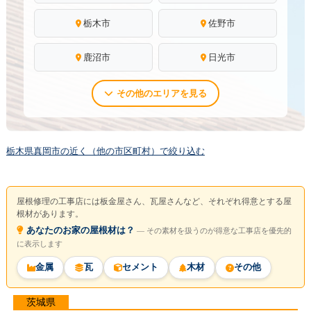
栃木市
佐野市
鹿沼市
日光市
その他のエリアを見る
栃木県真岡市の近く（他の市区町村）で絞り込む
屋根修理の工事店には板金屋さん、瓦屋さんなど、それぞれ得意とする屋
根材があります。
あなたのお家の屋根材は？
― その素材を扱うのが得意な工事店を優先的
に表示します
金属
瓦
セメント
木材
その他
茨城県