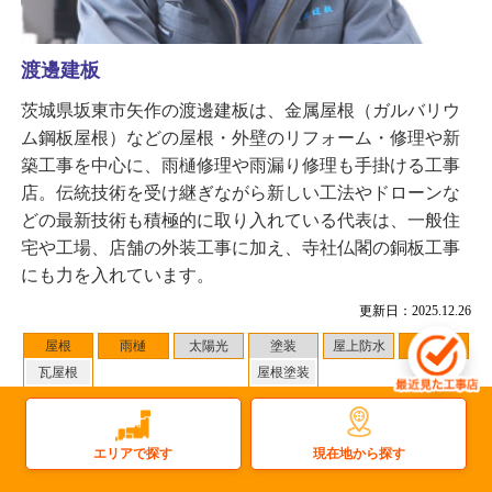
渡邊建板
茨城県坂東市矢作の渡邊建板は、金属屋根（ガルバリウ
ム鋼板屋根）などの屋根・外壁のリフォーム・修理や新
築工事を中心に、雨樋修理や雨漏り修理も手掛ける工事
店。伝統技術を受け継ぎながら新しい工法やドローンな
どの最新技術も積極的に取り入れている代表は、一般住
宅や工場、店舗の外装工事に加え、寺社仏閣の銅板工事
にも力を入れています。
更新日：2025.12.26
屋根
雨樋
太陽光
塗装
屋上防水
雨漏り
瓦屋根
屋根塗装
金属屋根
外壁塗装
その他
現在地から探す
エリアで探す
対応地域
：真岡市 周辺
2
件
施工事例数：