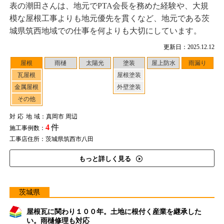
表の潮田さんは、地元でPTA会長を務めた経験や、大規
模な屋根工事よりも地元優先を貫くなど、地元である茨
城県筑西地域での仕事を何よりも大切にしています。
更新日：2025.12.12
屋根
雨樋
太陽光
塗装
屋上防水
雨漏り
瓦屋根
屋根塗装
金属屋根
外壁塗装
その他
対応地域
：真岡市 周辺
4
件
施工事例数：
工事店住所：茨城県筑西市八田
もっと詳しく見る
茨城県
屋根瓦に関わり１００年。土地に根付く産業を継承した
い。雨樋修理も対応