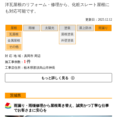
洋瓦屋根のリフォーム・修理から、化粧スレート屋根に
も対応可能です。
更新日：2025.12.12
屋根
雨樋
太陽光
塗装
屋上防水
雨漏り
瓦屋根
屋根塗装
金属屋根
外壁塗装
その他
対応地域
：真岡市 周辺
1
件
施工事例数：
工事店住所：栃木県那須烏山市神長
もっと詳しく見る
茨城県
雨漏り・雨樋修理から屋根葺き替え、誠実かつ丁寧な仕事
でお客さまに安心を