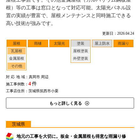
根）等の工事は窓口となって対応可能。太陽光パネル設
置の実績が豊富で、屋根メンテナンスと同時施工できる
高い技術が強みです。
更新日：2026.04.24
屋根
雨樋
太陽光
塗装
屋上防水
雨漏り
瓦屋根
屋根塗装
金属屋根
外壁塗装
その他
対応地域
：真岡市 周辺
4
件
施工事例数：
工事店住所：茨城県筑西市小栗
もっと詳しく見る
茨城県
地元の工事を大切に。板金・金属屋根も得意な雨漏り修