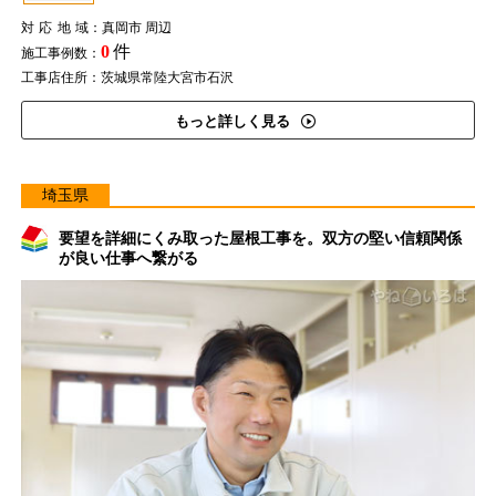
対応地域
：真岡市 周辺
0
件
施工事例数：
工事店住所：茨城県常陸大宮市石沢
もっと詳しく見る
埼玉県
要望を詳細にくみ取った屋根工事を。双方の堅い信頼関係
が良い仕事へ繋がる