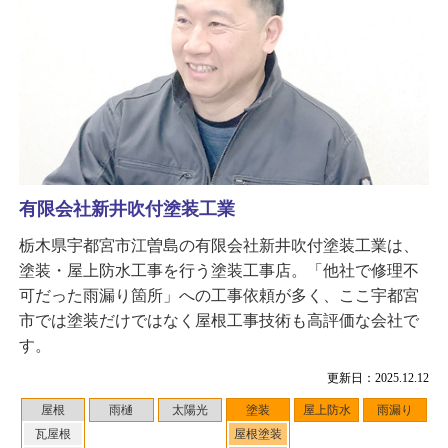
有限会社新井吹付塗装工業
栃木県宇都宮市江曽島の有限会社新井吹付塗装工業は、
塗装・屋上防水工事を行う塗装工事店。「他社で修理不
可だった雨漏り箇所」への工事依頼が多く、ここ宇都宮
市では塗装だけではなく屋根工事技術も高評価な会社で
す。
更新日：2025.12.12
屋根
雨樋
太陽光
塗装
屋上防水
雨漏り
瓦屋根
屋根塗装