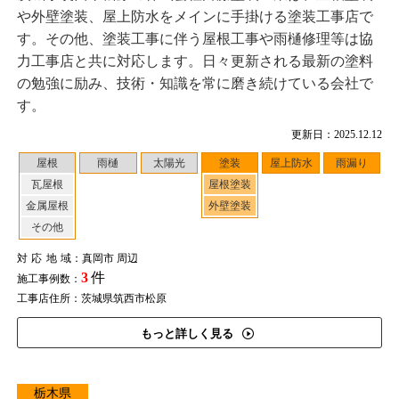
や外壁塗装、屋上防水をメインに手掛ける塗装工事店で
す。その他、塗装工事に伴う屋根工事や雨樋修理等は協
力工事店と共に対応します。日々更新される最新の塗料
の勉強に励み、技術・知識を常に磨き続けている会社で
す。
更新日：2025.12.12
屋根
雨樋
太陽光
塗装
屋上防水
雨漏り
瓦屋根
屋根塗装
金属屋根
外壁塗装
その他
対応地域
：真岡市 周辺
3
件
施工事例数：
工事店住所：茨城県筑西市松原
もっと詳しく見る
栃木県