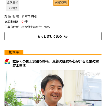
金属屋根
外壁塗装
その他
対応地域
：真岡市 周辺
0
件
施工事例数：
工事店住所：栃木県宇都宮市江曽島
もっと詳しく見る
栃木県
数多くの施工実績を持ち、最善の提案を心がける老舗の塗
装工事店