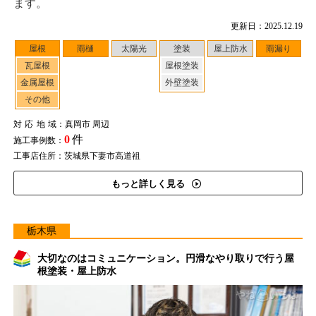
ます。
更新日：2025.12.19
屋根
雨樋
太陽光
塗装
屋上防水
雨漏り
瓦屋根
屋根塗装
金属屋根
外壁塗装
その他
対応地域
：真岡市 周辺
0
件
施工事例数：
工事店住所：茨城県下妻市高道祖
もっと詳しく見る
栃木県
大切なのはコミュニケーション。円滑なやり取りで行う屋
根塗装・屋上防水