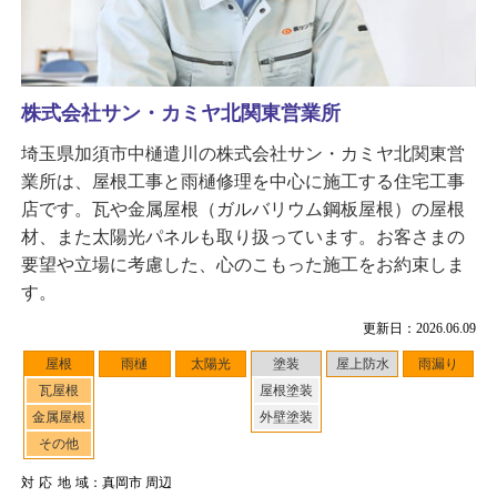
株式会社サン・カミヤ北関東営業所
埼玉県加須市中樋遣川の株式会社サン・カミヤ北関東営
業所は、屋根工事と雨樋修理を中心に施工する住宅工事
店です。瓦や金属屋根（ガルバリウム鋼板屋根）の屋根
材、また太陽光パネルも取り扱っています。お客さまの
要望や立場に考慮した、心のこもった施工をお約束しま
す。
更新日：2026.06.09
屋根
雨樋
太陽光
塗装
屋上防水
雨漏り
瓦屋根
屋根塗装
金属屋根
外壁塗装
その他
対応地域
：真岡市 周辺