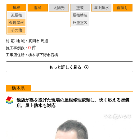
屋根
雨樋
太陽光
塗装
屋上防水
雨漏り
瓦屋根
屋根塗装
金属屋根
外壁塗装
その他
対応地域
：真岡市 周辺
0
件
施工事例数：
工事店住所：栃木県下野市石橋
もっと詳しく見る
栃木県
他店が匙を投げた現場の屋根修理依頼に、快く応える塗装
店。屋上防水も対応