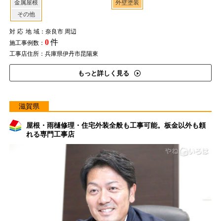
金属屋根
外壁塗装
その他
対応地域
：奈良市 周辺
0
件
施工事例数：
工事店住所：兵庫県伊丹市昆陽東
もっと詳しく見る
滋賀県
屋根・雨樋修理・住宅外装全般も工事可能。板金以外も頼
れる専門工事店