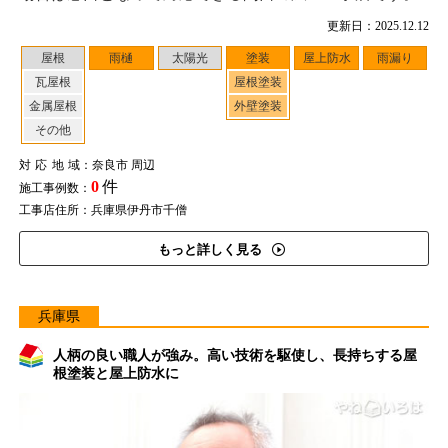
更新日：2025.12.12
屋根
雨樋
太陽光
塗装
屋上防水
雨漏り
瓦屋根
屋根塗装
金属屋根
外壁塗装
その他
対応地域
：奈良市 周辺
0
件
施工事例数：
工事店住所：兵庫県伊丹市千僧
もっと詳しく見る
兵庫県
人柄の良い職人が強み。高い技術を駆使し、長持ちする屋
根塗装と屋上防水に