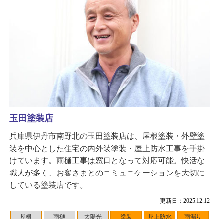
玉田塗装店
兵庫県伊丹市南野北の玉田塗装店は、屋根塗装・外壁塗
装を中心とした住宅の内外装塗装・屋上防水工事を手掛
けています。雨樋工事は窓口となって対応可能。快活な
職人が多く、お客さまとのコミュニケーションを大切に
している塗装店です。
更新日：2025.12.12
屋根
雨樋
太陽光
塗装
屋上防水
雨漏り