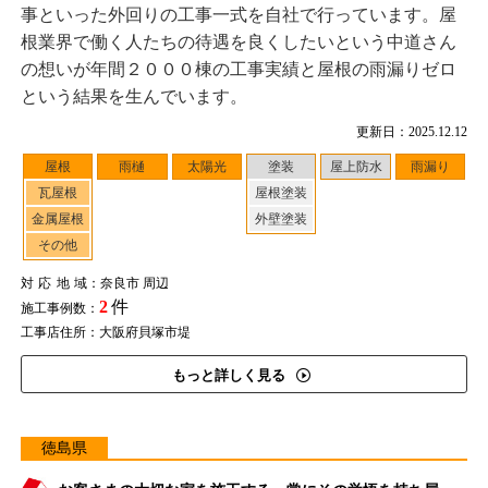
事といった外回りの工事一式を自社で行っています。屋
根業界で働く人たちの待遇を良くしたいという中道さん
の想いが年間２０００棟の工事実績と屋根の雨漏りゼロ
という結果を生んでいます。
更新日：2025.12.12
屋根
雨樋
太陽光
塗装
屋上防水
雨漏り
瓦屋根
屋根塗装
金属屋根
外壁塗装
その他
対応地域
：奈良市 周辺
2
件
施工事例数：
工事店住所：大阪府貝塚市堤
もっと詳しく見る
徳島県