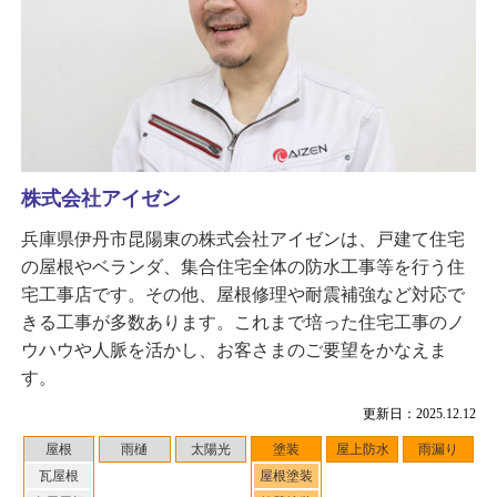
株式会社アイゼン
兵庫県伊丹市昆陽東の株式会社アイゼンは、戸建て住宅
の屋根やベランダ、集合住宅全体の防水工事等を行う住
宅工事店です。その他、屋根修理や耐震補強など対応で
きる工事が多数あります。これまで培った住宅工事のノ
ウハウや人脈を活かし、お客さまのご要望をかなえま
す。
更新日：2025.12.12
屋根
雨樋
太陽光
塗装
屋上防水
雨漏り
瓦屋根
屋根塗装