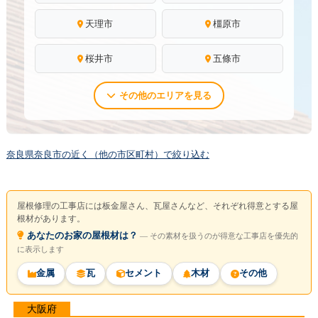
天理市
橿原市
桜井市
五條市
その他のエリアを見る
奈良県奈良市の近く（他の市区町村）で絞り込む
屋根修理の工事店には板金屋さん、瓦屋さんなど、それぞれ得意とする屋
根材があります。
あなたのお家の屋根材は？
― その素材を扱うのが得意な工事店を優先的
に表示します
金属
瓦
セメント
木材
その他
大阪府