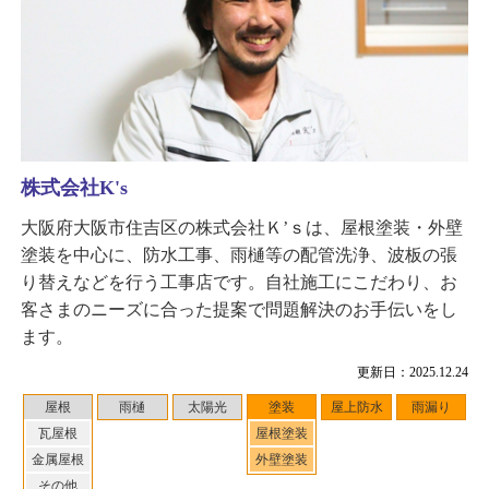
株式会社K's
大阪府大阪市住吉区の株式会社Ｋ’ｓは、屋根塗装・外壁
塗装を中心に、防水工事、雨樋等の配管洗浄、波板の張
り替えなどを行う工事店です。自社施工にこだわり、お
客さまのニーズに合った提案で問題解決のお手伝いをし
ます。
更新日：2025.12.24
屋根
雨樋
太陽光
塗装
屋上防水
雨漏り
瓦屋根
屋根塗装
金属屋根
外壁塗装
その他