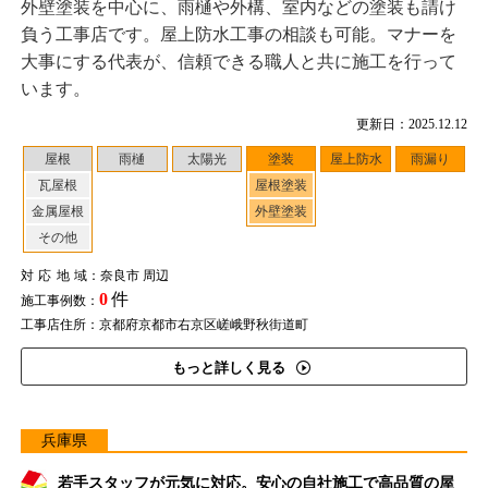
外壁塗装を中心に、雨樋や外構、室内などの塗装も請け
負う工事店です。屋上防水工事の相談も可能。マナーを
大事にする代表が、信頼できる職人と共に施工を行って
います。
更新日：2025.12.12
屋根
雨樋
太陽光
塗装
屋上防水
雨漏り
瓦屋根
屋根塗装
金属屋根
外壁塗装
その他
対応地域
：奈良市 周辺
0
件
施工事例数：
工事店住所：京都府京都市右京区嵯峨野秋街道町
もっと詳しく見る
兵庫県
若手スタッフが元気に対応。安心の自社施工で高品質の屋