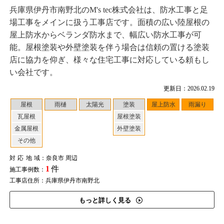
兵庫県伊丹市南野北のM's tec株式会社は、防水工事と足
場工事をメインに扱う工事店です。面積の広い陸屋根の
屋上防水からベランダ防水まで、幅広い防水工事が可
能。屋根塗装や外壁塗装を伴う場合は信頼の置ける塗装
店に協力を仰ぎ、様々な住宅工事に対応している頼もし
い会社です。
更新日：2026.02.19
屋根
雨樋
太陽光
塗装
屋上防水
雨漏り
瓦屋根
屋根塗装
金属屋根
外壁塗装
その他
対応地域
：奈良市 周辺
1
件
施工事例数：
工事店住所：兵庫県伊丹市南野北
もっと詳しく見る