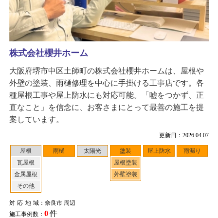
株式会社櫻井ホーム
大阪府堺市中区土師町の株式会社櫻井ホームは、屋根や
外壁の塗装、雨樋修理を中心に手掛ける工事店です。各
種屋根工事や屋上防水にも対応可能。「嘘をつかず、正
直なこと」を信念に、お客さまにとって最善の施工を提
案しています。
更新日：2026.04.07
屋根
雨樋
太陽光
塗装
屋上防水
雨漏り
瓦屋根
屋根塗装
金属屋根
外壁塗装
その他
対応地域
：奈良市 周辺
0
件
施工事例数：