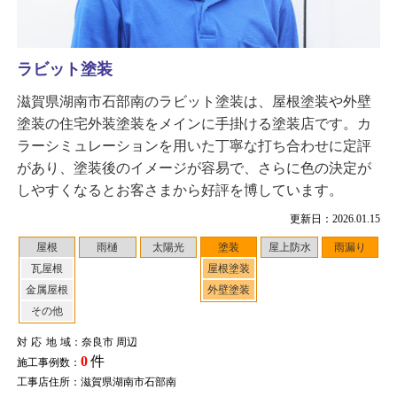
ラビット塗装
滋賀県湖南市石部南のラビット塗装は、屋根塗装や外壁
塗装の住宅外装塗装をメインに手掛ける塗装店です。カ
ラーシミュレーションを用いた丁寧な打ち合わせに定評
があり、塗装後のイメージが容易で、さらに色の決定が
しやすくなるとお客さまから好評を博しています。
更新日：2026.01.15
屋根
雨樋
太陽光
塗装
屋上防水
雨漏り
瓦屋根
屋根塗装
金属屋根
外壁塗装
その他
対応地域
：奈良市 周辺
0
件
施工事例数：
工事店住所：滋賀県湖南市石部南