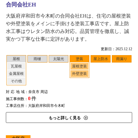
合同会社EH
大阪府岸和田市今木町の合同会社EHは、住宅の屋根塗装
や外壁塗装をメインに手掛ける塗装工事店です。屋上防
水工事はウレタン防水のみ対応。品質管理を徹底し、誠
実かつ丁寧な仕事に定評があります。
更新日：2025.12.12
屋根
雨樋
太陽光
塗装
屋上防水
雨漏り
瓦屋根
屋根塗装
金属屋根
外壁塗装
その他
対応地域
：奈良市 周辺
0
件
施工事例数：
工事店住所：大阪府岸和田市今木町
もっと詳しく見る