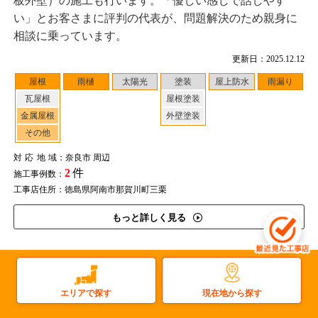
板外壁）の施工も行います。「優しい感じで話しやす
い」とお客さまに評判の代表が、問題解決のため親身に
相談に乗っています。
更新日：2025.12.12
屋根
雨樋
太陽光
塗装
屋上防水
雨漏り
瓦屋根
屋根塗装
金属屋根
外壁塗装
その他
対応地域
：奈良市 周辺
2
件
施工事例数：
工事店住所：徳島県阿南市那賀川町三栗
もっと詳しく見る
1
2
最初
前へ
現在地から探す
エリアで探す
2/2
ページ