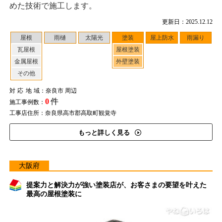
めた技術で施工します。
更新日：2025.12.12
屋根
雨樋
太陽光
塗装
屋上防水
雨漏り
瓦屋根
屋根塗装
金属屋根
外壁塗装
その他
対応地域
：奈良市 周辺
0
件
施工事例数：
工事店住所：奈良県高市郡高取町観覚寺
もっと詳しく見る
大阪府
提案力と解決力が強い塗装店が、お客さまの要望を叶えた
最高の屋根塗装に