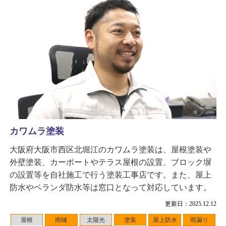
カワムラ塗装
大阪府大阪市西区北堀江のカワムラ塗装は、屋根塗装や
外壁塗装、カーポートやテラス屋根の設置、ブロック塀
の設置等を自社施工で行う塗装工事店です。また、屋上
防水やベランダ防水等は窓口となって対応しています。
更新日：2025.12.12
屋根
雨樋
太陽光
塗装
屋上防水
雨漏り