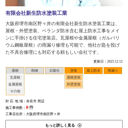
有限会社新生防水塗装工業
大阪府堺市南区野々井の有限会社新生防水塗装工業は、
屋根・外壁塗装、ベランダ防水含む屋上防水工事をメイ
ンに手掛ける住宅塗装店。瓦屋根や金属屋根（ガルバリ
ウム鋼板屋根）の雨漏り修理も可能で、他社が匙を投げ
た不具合修理にも対応する頼もしい会社です。
更新日：2025.12.12
屋根
雨樋
太陽光
塗装
屋上防水
雨漏り
瓦屋根
屋根塗装
金属屋根
外壁塗装
その他
対応地域
：奈良市 周辺
0
件
施工事例数：
工事店住所：大阪府堺市南区野々井
もっと詳しく見る