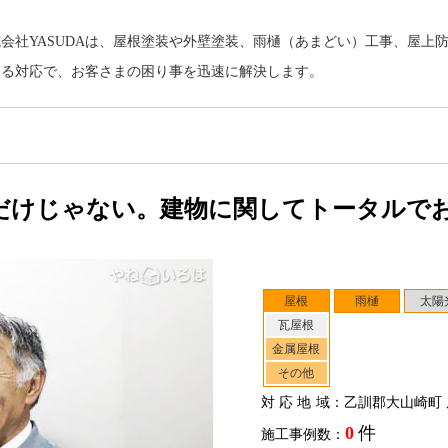
会社YASUDAは、屋根塗装や外壁塗装、雨樋（あまどい）工事、屋上
ある対応で、お客さまの困り事を迅速に解決します。
だけじゃない。建物に関してトータルで
屋根
雨樋
太陽
瓦屋根
金属屋根
その他
対応地域
：乙訓郡大山崎町 
0
件
施工事例数：