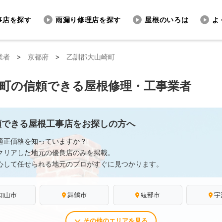
事店を探す
雨漏り修理店を探す
屋根のいろは
よ
業者
>
京都府
>
乙訓郡大山崎町
町の信頼できる屋根修理・工事業者
頼できる屋根工事店をお探しの方へ
適正価格を知っていますか？
クリアした地元の優良店のみを掲載。
心して任せられる地元のプロがすぐに見つかります。
知山市
舞鶴市
綾部市
宇
その他のエリアを見る