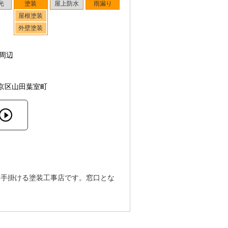
光
塗装
屋上防水
雨漏り
屋根塗装
外壁塗装
周辺
京区山田葉室町
を手掛ける塗装工事店です。窓口とな