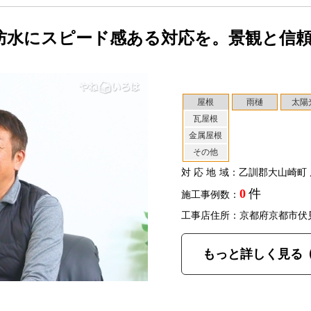
防水にスピード感ある対応を。景観と信
屋根
雨樋
太陽
瓦屋根
金属屋根
その他
対応地域
：乙訓郡大山崎町 
0
件
施工事例数：
工事店住所：京都府京都市伏
もっと詳しく見る