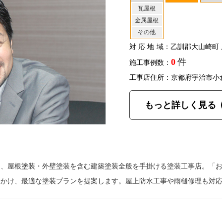
瓦屋根
金属屋根
その他
対応地域
：乙訓郡大山崎町 
0
件
施工事例数：
工事店住所：京都府宇治市小
もっと詳しく見る
は、屋根塗装・外壁塗装を含む建築塗装全般を手掛ける塗装工事店。「
をかけ、最適な塗装プランを提案します。屋上防水工事や雨樋修理も対