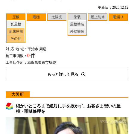
更新日：2025.12.12
屋根
雨樋
太陽光
塗装
屋上防水
雨漏り
瓦屋根
屋根塗装
金属屋根
外壁塗装
その他
対応地域
：宇治市 周辺
0
件
施工事例数：
工事店住所：滋賀県栗東市坊袋
もっと詳しく見る
大阪府
細かいところまで絶対に手を抜かず、お客さま想いの屋
根・雨樋修理を