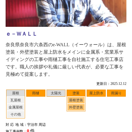
ｅ－ＷＡＬＬ
奈良県奈良市六条西のe-WALL（イーウォール）は、屋根
塗装・外壁塗装と屋上防水をメインに金属系・窯業系サ
イディングの工事や雨樋工事を自社施工する住宅工事店
です。職人の挨拶や礼儀に厳しい代表が、必要な工事を
見極めて提案します。
更新日：2025.12.12
屋根
雨樋
太陽光
塗装
屋上防水
雨漏り
瓦屋根
屋根塗装
金属屋根
外壁塗装
その他
対応地域
：宇治市 周辺
0
件
施工事例数：