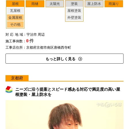
屋根
雨樋
太陽光
塗装
屋上防水
雨漏り
瓦屋根
屋根塗装
金属屋根
外壁塗装
その他
対応地域
：宇治市 周辺
0
件
施工事例数：
工事店住所：京都府京都市南区唐橋西寺町
もっと詳しく見る
京都府
ニーズに沿う提案とスピード感ある対応で満足度の高い屋
根塗装・屋上防水を