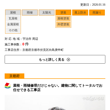
更新日：2026.01.16
屋根
雨樋
太陽光
塗装
屋上防水
雨漏り
瓦屋根
屋根塗装
金属屋根
外壁塗装
その他
対応地域
：宇治市 周辺
0
件
施工事例数：
工事店住所：京都府京都市伏見区向島庚申町
もっと詳しく見る
京都府
屋根・雨樋修理だけじゃない。建物に関してトータルでお
任せできる工事店