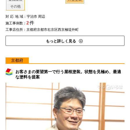
その他
対応地域
：宇治市 周辺
2
件
施工事例数：
工事店住所：京都府京都市右京区西京極堤外町
もっと詳しく見る
京都府
お客さまの要望第一で行う屋根塗装。状態を見極め、最適
な塗料を提案