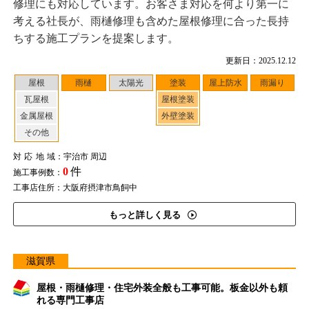
修理にも対応しています。お客さま対応を何より第一に
考える社長が、雨樋修理も含めた屋根修理に合った長持
ちする施工プランを提案します。
更新日：2025.12.12
屋根
雨樋
太陽光
塗装
屋上防水
雨漏り
瓦屋根
屋根塗装
金属屋根
外壁塗装
その他
対応地域
：宇治市 周辺
0
件
施工事例数：
工事店住所：大阪府摂津市鳥飼中
もっと詳しく見る
滋賀県
屋根・雨樋修理・住宅外装全般も工事可能。板金以外も頼
れる専門工事店