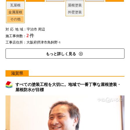
瓦屋根
屋根塗装
金属屋根
外壁塗装
その他
対応地域
：宇治市 周辺
2
件
施工事例数：
工事店住所：大阪府摂津市鳥飼野々
もっと詳しく見る
滋賀県
すべての塗装工程を大切に。地域で一番丁寧な屋根塗装・
屋根防水が目標