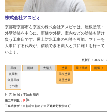
株式会社アスビオ
京都府京都市右京区の株式会社アスビオは、屋根塗装・
外壁塗装を中心に、雨樋や外構、室内などの塗装も請け
負う工事店です。屋上防水工事の相談も可能。マナーを
大事にする代表が、信頼できる職人と共に施工を行って
います。
更新日：2025.12.12
屋根
雨樋
太陽光
塗装
屋上防水
雨漏り
瓦屋根
屋根塗装
金属屋根
外壁塗装
その他
対応地域
：宇治市 周辺
0
件
施工事例数：
工事店住所：京都府京都市右京区嵯峨野秋街道町