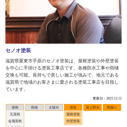
セノオ塗装
滋賀県栗東市手原のセノオ塗装は、屋根塗装や外壁塗装
を中心に手掛ける塗装工事店です。各種防水工事や雨樋
交換も可能。長持ちで美しい施工が強みで、地元である
滋賀県で地域のお客さまに愛される塗装工事店を目指し
ています。
更新日：2025.12.12
屋根
雨樋
太陽光
塗装
屋上防水
雨漏り
瓦屋根
屋根塗装
金属屋根
外壁塗装