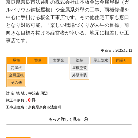
奈良県奈良市法蓮町の株式会社山本板金は金属屋根（ガ
ルバリウム鋼板屋根）や金属系外壁の工事、雨樋修理を
中心に手掛ける板金工事店です。その他住宅工事も窓口
となり対応可能。「楽しい職場づくりが人生の目標」前
向きな目標を掲げる経営者が率いる、地元に根差した工
事店です。
更新日：2025.12.12
屋根
雨樋
太陽光
塗装
屋上防水
雨漏り
瓦屋根
屋根塗装
金属屋根
外壁塗装
その他
対応地域
：宇治市 周辺
0
件
施工事例数：
工事店住所：奈良県奈良市法蓮町
もっと詳しく見る