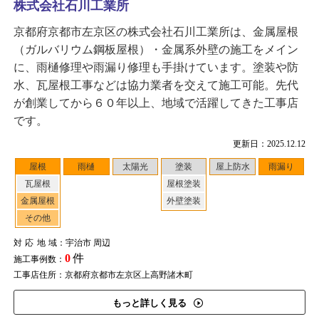
株式会社石川工業所
京都府京都市左京区の株式会社石川工業所は、金属屋根
（ガルバリウム鋼板屋根）・金属系外壁の施工をメイン
に、雨樋修理や雨漏り修理も手掛けています。塗装や防
水、瓦屋根工事などは協力業者を交えて施工可能。先代
が創業してから６０年以上、地域で活躍してきた工事店
です。
更新日：2025.12.12
屋根
雨樋
太陽光
塗装
屋上防水
雨漏り
瓦屋根
屋根塗装
金属屋根
外壁塗装
その他
対応地域
：宇治市 周辺
0
件
施工事例数：
工事店住所：京都府京都市左京区上高野諸木町
もっと詳しく見る