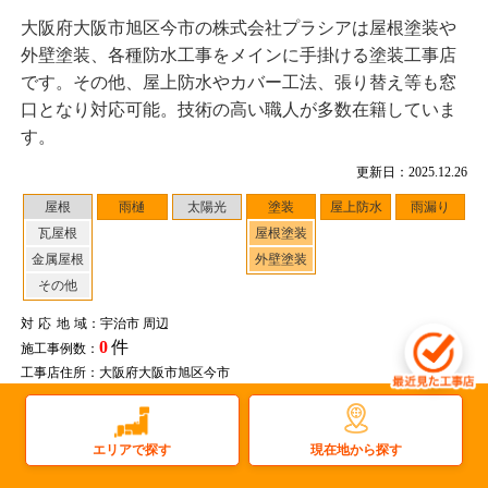
大阪府大阪市旭区今市の株式会社プラシアは屋根塗装や
外壁塗装、各種防水工事をメインに手掛ける塗装工事店
です。その他、屋上防水やカバー工法、張り替え等も窓
口となり対応可能。技術の高い職人が多数在籍していま
す。
更新日：2025.12.26
屋根
雨樋
太陽光
塗装
屋上防水
雨漏り
瓦屋根
屋根塗装
金属屋根
外壁塗装
その他
対応地域
：宇治市 周辺
0
件
施工事例数：
工事店住所：大阪府大阪市旭区今市
もっと詳しく見る
現在地から探す
エリアで探す