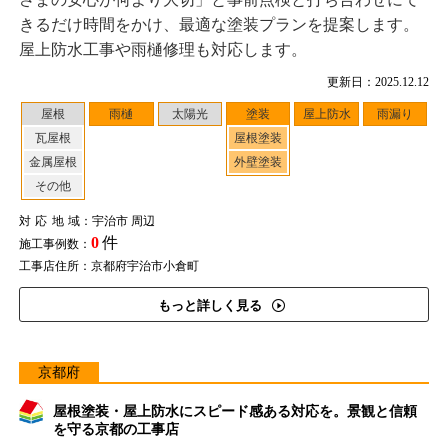
きるだけ時間をかけ、最適な塗装プランを提案します。
屋上防水工事や雨樋修理も対応します。
更新日：2025.12.12
屋根
雨樋
太陽光
塗装
屋上防水
雨漏り
瓦屋根
屋根塗装
金属屋根
外壁塗装
その他
対応地域
：宇治市 周辺
0
件
施工事例数：
工事店住所：京都府宇治市小倉町
もっと詳しく見る
京都府
屋根塗装・屋上防水にスピード感ある対応を。景観と信頼
を守る京都の工事店