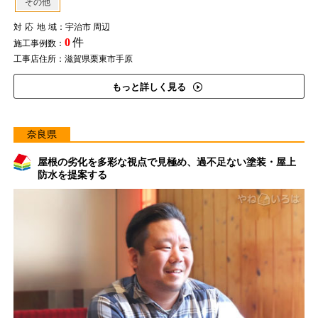
その他
対応地域
：宇治市 周辺
0
件
施工事例数：
工事店住所：滋賀県栗東市手原
もっと詳しく見る
奈良県
屋根の劣化を多彩な視点で見極め、過不足ない塗装・屋上
防水を提案する