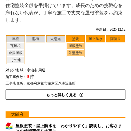
住宅塗装全般を手掛けています。成長のための挑戦心を
忘れない代表が、丁寧な施工で丈夫な屋根塗装をお約束
します。
更新日：2025.12.12
屋根
雨樋
太陽光
塗装
屋上防水
雨漏り
瓦屋根
屋根塗装
金属屋根
外壁塗装
その他
対応地域
：宇治市 周辺
0
件
施工事例数：
工事店住所：京都府京都市左京区八瀬近衛町
もっと詳しく見る
大阪府
屋根塗装・屋上防水を「わかりやすく」説明し、お客さま