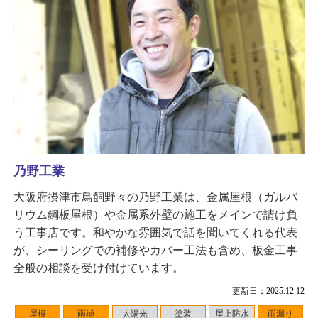
乃野工業
大阪府摂津市鳥飼野々の乃野工業は、金属屋根（ガルバ
リウム鋼板屋根）や金属系外壁の施工をメインで請け負
う工事店です。和やかな雰囲気で話を聞いてくれる代表
が、シーリングでの補修やカバー工法も含め、板金工事
全般の相談を受け付けています。
更新日：2025.12.12
屋根
雨樋
太陽光
塗装
屋上防水
雨漏り