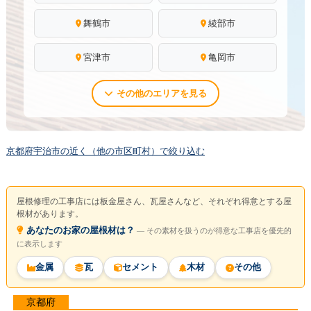
舞鶴市
綾部市
宮津市
亀岡市
その他のエリアを見る
京都府宇治市の近く（他の市区町村）で絞り込む
屋根修理の工事店には板金屋さん、瓦屋さんなど、それぞれ得意とする屋
根材があります。
あなたのお家の屋根材は？
― その素材を扱うのが得意な工事店を優先的
に表示します
金属
瓦
セメント
木材
その他
京都府