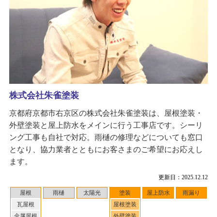
株式会社朱雀塗装
京都府京都市右京区の株式会社朱雀塗装は、屋根塗装・
外壁塗装と屋上防水をメインに行う工事店です。シーリ
ング工事も自社で対応。雨樋の修理などについても窓口
となり、協力業者とともにお客さまのご希望にお応えし
ます。
更新日：2025.12.12
屋根
雨樋
太陽光
塗装
屋上防水
雨漏り
瓦屋根
屋根塗装
金属屋根
外壁塗装