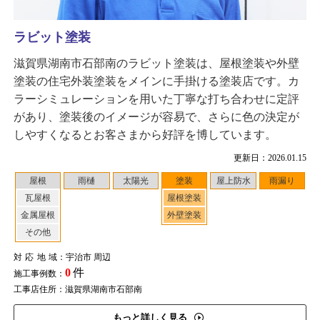
ラビット塗装
滋賀県湖南市石部南のラビット塗装は、屋根塗装や外壁
塗装の住宅外装塗装をメインに手掛ける塗装店です。カ
ラーシミュレーションを用いた丁寧な打ち合わせに定評
があり、塗装後のイメージが容易で、さらに色の決定が
しやすくなるとお客さまから好評を博しています。
更新日：2026.01.15
屋根
雨樋
太陽光
塗装
屋上防水
雨漏り
瓦屋根
屋根塗装
金属屋根
外壁塗装
その他
対応地域
：宇治市 周辺
0
件
施工事例数：
工事店住所：滋賀県湖南市石部南
もっと詳しく見る