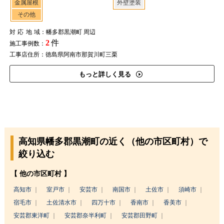
金属屋根
外壁塗装
その他
対応地域
：幡多郡黒潮町 周辺
2
件
施工事例数：
工事店住所：徳島県阿南市那賀川町三栗
もっと詳しく見る
高知県幡多郡黒潮町の近く（他の市区町村）で
絞り込む
【 他の市区町村 】
高知市
室戸市
安芸市
南国市
土佐市
須崎市
宿毛市
土佐清水市
四万十市
香南市
香美市
安芸郡東洋町
安芸郡奈半利町
安芸郡田野町