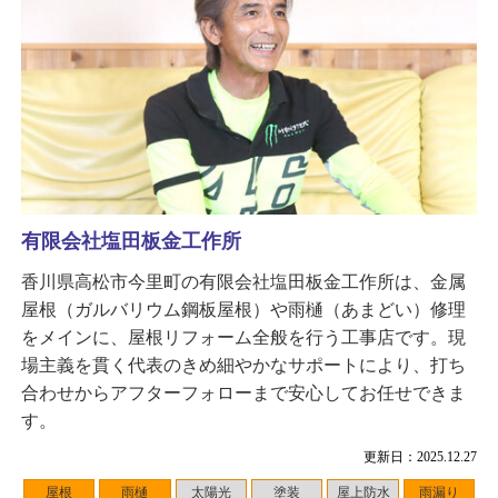
有限会社塩田板金工作所
香川県高松市今里町の有限会社塩田板金工作所は、金属
屋根（ガルバリウム鋼板屋根）や雨樋（あまどい）修理
をメインに、屋根リフォーム全般を行う工事店です。現
場主義を貫く代表のきめ細やかなサポートにより、打ち
合わせからアフターフォローまで安心してお任せできま
す。
更新日：2025.12.27
屋根
雨樋
太陽光
塗装
屋上防水
雨漏り