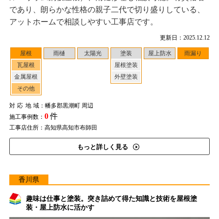
であり、朗らかな性格の親子二代で切り盛りしている、
アットホームで相談しやすい工事店です。
更新日：2025.12.12
屋根
雨樋
太陽光
塗装
屋上防水
雨漏り
瓦屋根
屋根塗装
金属屋根
外壁塗装
その他
対応地域
：幡多郡黒潮町 周辺
0
件
施工事例数：
工事店住所：高知県高知市布師田
もっと詳しく見る
香川県
趣味は仕事と塗装。突き詰めて得た知識と技術を屋根塗
装・屋上防水に活かす