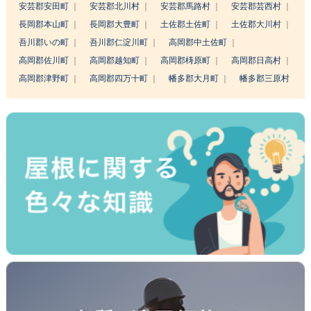
安芸郡安田町
安芸郡北川村
安芸郡馬路村
安芸郡芸西村
長岡郡本山町
長岡郡大豊町
土佐郡土佐町
土佐郡大川村
吾川郡いの町
吾川郡仁淀川町
高岡郡中土佐町
高岡郡佐川町
高岡郡越知町
高岡郡梼原町
高岡郡日高村
高岡郡津野町
高岡郡四万十町
幡多郡大月町
幡多郡三原村