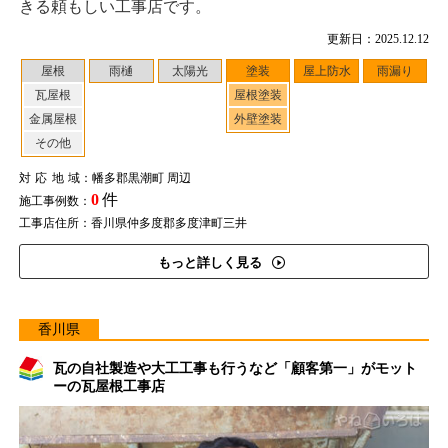
きる頼もしい工事店です。
更新日：2025.12.12
屋根
雨樋
太陽光
塗装
屋上防水
雨漏り
瓦屋根
屋根塗装
金属屋根
外壁塗装
その他
対応地域
：幡多郡黒潮町 周辺
0
件
施工事例数：
工事店住所：香川県仲多度郡多度津町三井
もっと詳しく見る
香川県
瓦の自社製造や大工工事も行うなど「顧客第一」がモット
ーの瓦屋根工事店