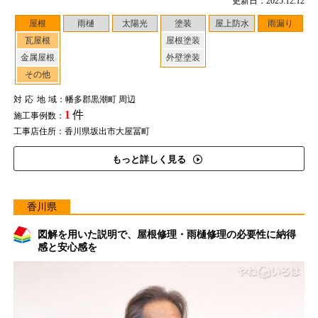
更新日：2025.12.12
屋根
雨樋
太陽光
塗装
屋上防水
雨漏り
瓦屋根
屋根塗装
金属屋根
外壁塗装
その他
対応地域
：幡多郡黒潮町 周辺
1
件
施工事例数：
工事店住所：香川県坂出市大屋冨町
もっと詳しく見る
香川県
図解を用いた説明で、屋根修理・雨樋修理の必要性に納得
感と安心感を