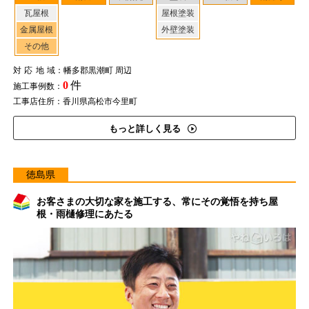
瓦屋根
屋根塗装
金属屋根
外壁塗装
その他
対応地域
：幡多郡黒潮町 周辺
0
件
施工事例数：
工事店住所：香川県高松市今里町
もっと詳しく見る
徳島県
お客さまの大切な家を施工する、常にその覚悟を持ち屋
根・雨樋修理にあたる