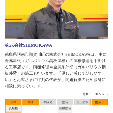
株式会社SHIMOKAWA
徳島県阿南市那賀川町の株式会社SHIMOKAWAは、主に
金属屋根（ガルバリウム鋼板屋根）の屋根修理を手掛け
る工事店です。雨樋修理や金属系外壁（ガルバリウム鋼
板外壁）の施工も行います。「優しい感じで話しやす
い」とお客さまに評判の代表が、問題解決のため親身に
相談に乗っています。
更新日：2025.12.12
屋根
雨樋
太陽光
塗装
屋上防水
雨漏り
瓦屋根
屋根塗装