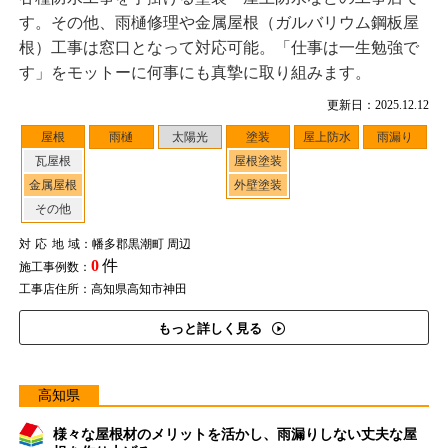
す。その他、雨樋修理や金属屋根（ガルバリウム鋼板屋
根）工事は窓口となって対応可能。「仕事は一生勉強で
す」をモットーに何事にも真摯に取り組みます。
更新日：2025.12.12
屋根
雨樋
太陽光
塗装
屋上防水
雨漏り
瓦屋根
屋根塗装
金属屋根
外壁塗装
その他
対応地域
：幡多郡黒潮町 周辺
0
件
施工事例数：
工事店住所：高知県高知市神田
もっと詳しく見る
高知県
様々な屋根材のメリットを活かし、雨漏りしない丈夫な屋