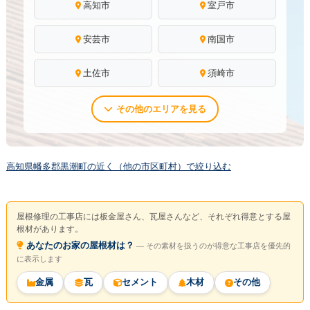
高知市
室戸市
安芸市
南国市
土佐市
須崎市
その他のエリアを見る
高知県幡多郡黒潮町の近く（他の市区町村）で絞り込む
屋根修理の工事店には板金屋さん、瓦屋さんなど、それぞれ得意とする屋
根材があります。
あなたのお家の屋根材は？
― その素材を扱うのが得意な工事店を優先的
に表示します
金属
瓦
セメント
木材
その他