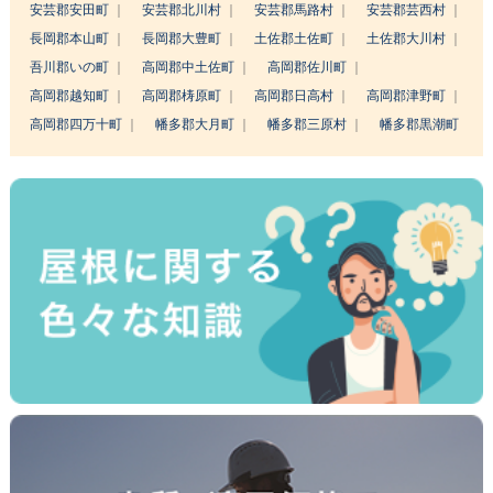
安芸郡安田町
安芸郡北川村
安芸郡馬路村
安芸郡芸西村
長岡郡本山町
長岡郡大豊町
土佐郡土佐町
土佐郡大川村
吾川郡いの町
高岡郡中土佐町
高岡郡佐川町
高岡郡越知町
高岡郡梼原町
高岡郡日高村
高岡郡津野町
高岡郡四万十町
幡多郡大月町
幡多郡三原村
幡多郡黒潮町