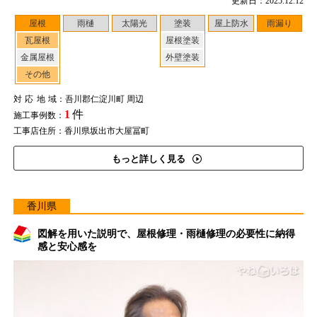
更新日：2025.12.12
屋根
雨樋
太陽光
塗装
屋上防水
雨漏り
瓦屋根
屋根塗装
金属屋根
外壁塗装
その他
対応地域
：吾川郡仁淀川町 周辺
1
件
施工事例数：
工事店住所：香川県坂出市大屋冨町
もっと詳しく見る
香川県
図解を用いた説明で、屋根修理・雨樋修理の必要性に納得
感と安心感を