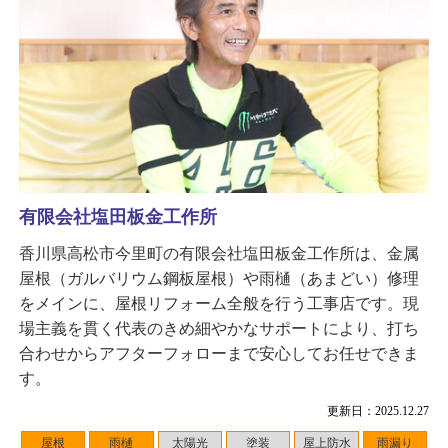
有限会社塩田板金工作所
香川県高松市今里町の有限会社塩田板金工作所は、金属
屋根（ガルバリウム鋼板屋根）や雨樋（あまどい）修理
をメインに、屋根リフォーム全般を行う工事店です。現
場主義を貫く代表のきめ細やかなサポートにより、打ち
合わせからアフターフォローまで安心してお任せできま
す。
更新日：2025.12.27
屋根
雨樋
太陽光
塗装
屋上防水
雨漏り