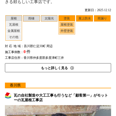
きる頼もしい工事店です。
更新日：2025.12.12
屋根
雨樋
太陽光
塗装
屋上防水
雨漏り
瓦屋根
屋根塗装
金属屋根
外壁塗装
その他
対応地域
：吾川郡仁淀川町 周辺
0
件
施工事例数：
工事店住所：香川県仲多度郡多度津町三井
もっと詳しく見る
香川県
瓦の自社製造や大工工事も行うなど「顧客第一」がモット
ーの瓦屋根工事店