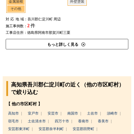
金属屋根
外壁塗装
その他
対応地域
：吾川郡仁淀川町 周辺
2
件
施工事例数：
工事店住所：徳島県阿南市那賀川町三栗
もっと詳しく見る
高知県吾川郡仁淀川町の近く（他の市区町村）
で絞り込む
【 他の市区町村 】
高知市
室戸市
安芸市
南国市
土佐市
須崎市
宿毛市
土佐清水市
四万十市
香南市
香美市
安芸郡東洋町
安芸郡奈半利町
安芸郡田野町