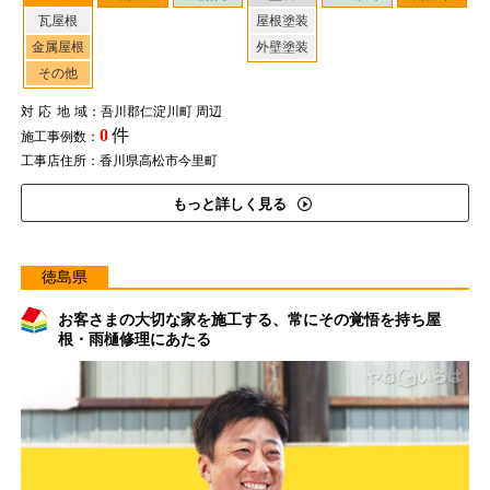
瓦屋根
屋根塗装
金属屋根
外壁塗装
その他
対応地域
：吾川郡仁淀川町 周辺
0
件
施工事例数：
工事店住所：香川県高松市今里町
もっと詳しく見る
徳島県
お客さまの大切な家を施工する、常にその覚悟を持ち屋
根・雨樋修理にあたる