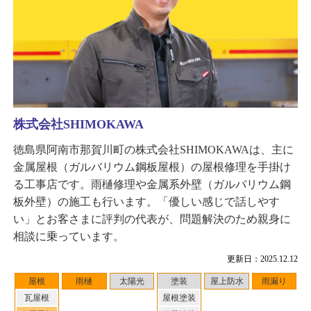
株式会社SHIMOKAWA
徳島県阿南市那賀川町の株式会社SHIMOKAWAは、主に
金属屋根（ガルバリウム鋼板屋根）の屋根修理を手掛け
る工事店です。雨樋修理や金属系外壁（ガルバリウム鋼
板外壁）の施工も行います。「優しい感じで話しやす
い」とお客さまに評判の代表が、問題解決のため親身に
相談に乗っています。
更新日：2025.12.12
屋根
雨樋
太陽光
塗装
屋上防水
雨漏り
瓦屋根
屋根塗装