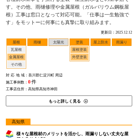
す。その他、雨樋修理や金属屋根（ガルバリウム鋼板屋
根）工事は窓口となって対応可能。「仕事は一生勉強で
す」をモットーに何事にも真摯に取り組みます。
更新日：2025.12.12
屋根
雨樋
太陽光
塗装
屋上防水
雨漏り
瓦屋根
屋根塗装
金属屋根
外壁塗装
その他
対応地域
：吾川郡仁淀川町 周辺
0
件
施工事例数：
工事店住所：高知県高知市神田
もっと詳しく見る
高知県
様々な屋根材のメリットを活かし、雨漏りしない丈夫な屋