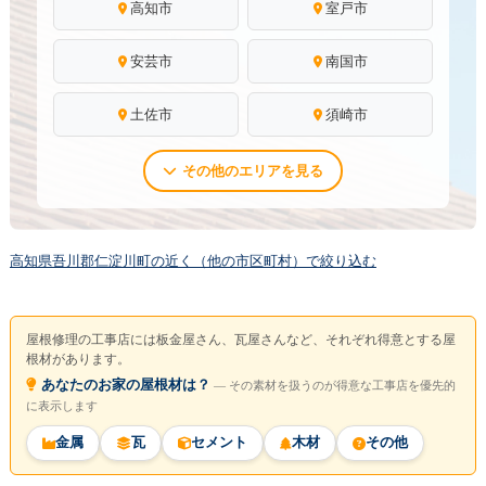
高知市
室戸市
安芸市
南国市
土佐市
須崎市
その他のエリアを見る
高知県吾川郡仁淀川町の近く（他の市区町村）で絞り込む
屋根修理の工事店には板金屋さん、瓦屋さんなど、それぞれ得意とする屋
根材があります。
あなたのお家の屋根材は？
― その素材を扱うのが得意な工事店を優先的
に表示します
金属
瓦
セメント
木材
その他