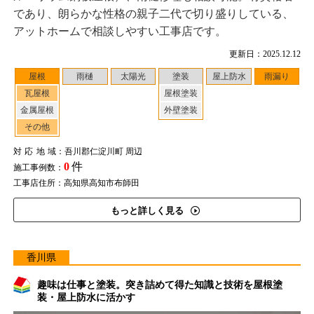
であり、朗らかな性格の親子二代で切り盛りしている、
アットホームで相談しやすい工事店です。
更新日：2025.12.12
屋根
雨樋
太陽光
塗装
屋上防水
雨漏り
瓦屋根
屋根塗装
金属屋根
外壁塗装
その他
対応地域
：吾川郡仁淀川町 周辺
0
件
施工事例数：
工事店住所：高知県高知市布師田
もっと詳しく見る
香川県
趣味は仕事と塗装。突き詰めて得た知識と技術を屋根塗
装・屋上防水に活かす