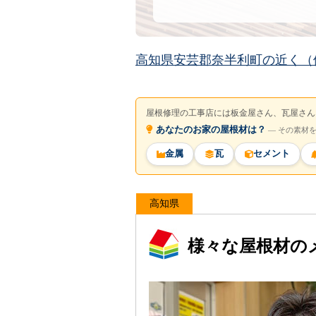
高知県安芸郡奈半利町の近く（
屋根修理の工事店には板金屋さん、瓦屋さん
あなたのお家の屋根材は？
― その素材
金属
瓦
セメント
高知県
様々な屋根材の