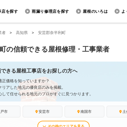
事店を探す
雨漏り修理店を探す
屋根のいろは
よ
業者
>
高知県
>
安芸郡奈半利町
町の信頼できる屋根修理・工事業者
頼できる屋根工事店をお探しの方へ
適正価格を知っていますか？
クリアした地元の優良店のみを掲載。
心して任せられる地元のプロがすぐに見つかります。
室戸市
安芸市
南国市
土
その他のエリアを見る