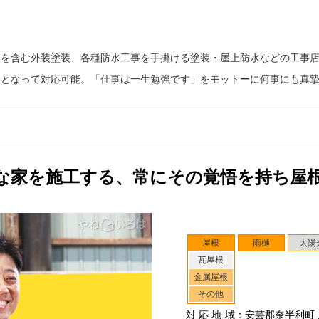
根を含む外装塗装、各種防水工事を手掛ける塗装・屋上防水などの工事
口となって対応可能。「仕事は一生勉強です」をモットーに何事にも真
な家を施工する、常にその覚悟を持ち屋
屋根
雨樋
太陽
瓦屋根
金属屋根
その他
対応地域
：安芸郡奈半利町 