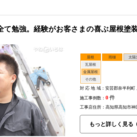
全て勉強。経験がお客さまの喜ぶ屋根塗
屋根
雨樋
太陽
瓦屋根
金属屋根
その他
対応地域
：安芸郡奈半利町 
0
件
施工事例数：
工事店住所：高知県高知市神
もっと詳しく見る