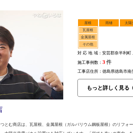
屋根
雨樋
太陽
瓦屋根
金属屋根
その他
対応地域
：安芸郡奈半利町 
3
件
施工事例数：
工事店住所：徳島県徳島市南
もっと詳しく見る
店
内つとむ商店は、瓦屋根、金属屋根（ガルバリウム鋼板屋根）のリフォ