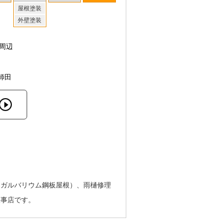
屋根塗装
外壁塗装
周辺
師田
（ガルバリウム鋼板屋根）、雨樋修理
工事店です。