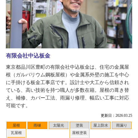
有限会社中込板金
東京都品川区豊町の有限会社中込板金は、住宅の金属屋
根（ガルバリウム鋼板屋根）や金属系外壁の施工を中心
に手掛ける板金工事店です。設計士や大工から信頼され
ている、高い技術を持つ職人が多数在籍。屋根の葺き替
え、補修、カバー工法、雨漏り修理、幅広い工事に対応
可能です。
更新日：2026.03.25
屋根
雨樋
太陽光
塗装
屋上防水
雨漏り
瓦屋根
屋根塗装