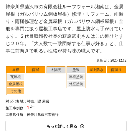
神奈川県藤沢市の有限会社ルーフウォール湘南は、金属
屋根（ガルバリウム鋼板屋根）修理・リフォーム、雨漏
り・雨樋修理など金属屋根（ガルバリウム鋼板屋根）全
般を専門に扱う屋根工事店です。屋上防水も手がけてい
ます。２代目取締役社長の萩原武史さんはこの道ひとす
じ２０年。「大人数で一致団結する仕事が好き」と、仕
事に前向きで明るい性格が持ち味の職人です。
更新日：2025.12.12
屋根
雨樋
太陽光
塗装
屋上防水
雨漏り
瓦屋根
屋根塗装
金属屋根
外壁塗装
その他
対応地域
：神奈川県 周辺
1
件
施工事例数：
工事店住所：神奈川県藤沢市善行
もっと詳しく見る