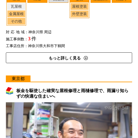
瓦屋根
屋根塗装
金属屋根
外壁塗装
その他
対応地域
：神奈川県 周辺
3
件
施工事例数：
工事店住所：神奈川県大和市下鶴間
もっと詳しく見る
東京都
板金を駆使した確実な屋根修理と雨樋修理で、雨漏り知ら
ずの快適な住まいへ