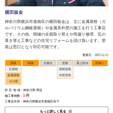
横田板金
神奈川県横浜市港南区の横田板金は、主に金属屋根（ガ
ルバリウム鋼板屋根）や金属系外壁の施工を行う工事店
です。その他、雨樋の全面取り替えや雨漏り修理、瓦の
葺き替え工事などの住宅リフォームを請け負います。塗
装は窓口となり対応可能です。
更新日：2025.12.12
屋根
雨樋
太陽光
塗装
屋上防水
雨漏り
瓦屋根
屋根塗装
金属屋根
外壁塗装
その他
対応地域
：神奈川県 周辺
5
件
施工事例数：
工事店住所：神奈川県横浜市港南区笹下
もっと詳しく見る