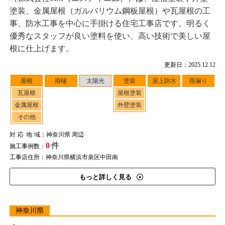
塗装、金属屋根（ガルバリウム鋼板屋根）や瓦屋根の工
事、防水工事を中心に手掛ける住宅工事店です。明るく
優秀なスタッフが良い塗料を使い、高い技術で美しい屋
根に仕上げます。
更新日：2025.12.12
屋根
雨樋
太陽光
塗装
屋上防水
雨漏り
瓦屋根
屋根塗装
金属屋根
外壁塗装
その他
対応地域
：神奈川県 周辺
0
件
施工事例数：
工事店住所：神奈川県横浜市泉区中田南
もっと詳しく見る
神奈川県