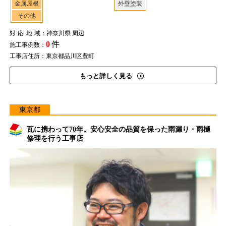
金属屋根
外壁塗装
その他
対応地域
：神奈川県 周辺
0
件
施工事例数：
工事店住所：東京都品川区豊町
もっと詳しく見る
東京都
瓦に携わって70年。安心安全の品質を保った雨漏り・雨樋
修理を行う工事店