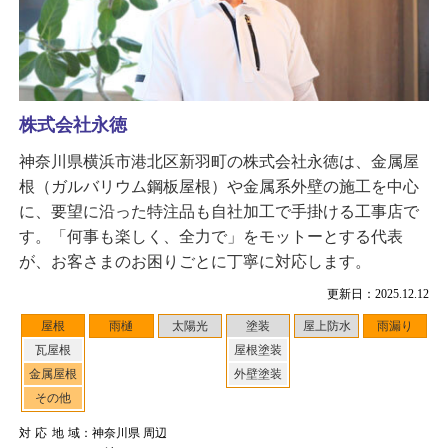
株式会社永徳
神奈川県横浜市港北区新羽町の株式会社永徳は、金属屋
根（ガルバリウム鋼板屋根）や金属系外壁の施工を中心
に、要望に沿った特注品も自社加工で手掛ける工事店で
す。「何事も楽しく、全力で」をモットーとする代表
が、お客さまのお困りごとに丁寧に対応します。
更新日：2025.12.12
屋根
雨樋
太陽光
塗装
屋上防水
雨漏り
瓦屋根
屋根塗装
金属屋根
外壁塗装
その他
対応地域
：神奈川県 周辺