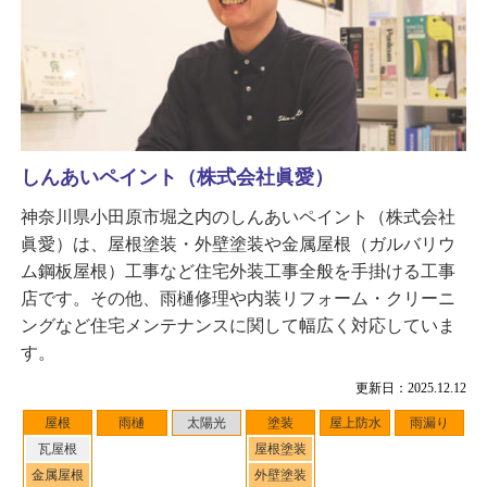
しんあいペイント（株式会社眞愛）
神奈川県小田原市堀之内のしんあいペイント（株式会社
眞愛）は、屋根塗装・外壁塗装や金属屋根（ガルバリウ
ム鋼板屋根）工事など住宅外装工事全般を手掛ける工事
店です。その他、雨樋修理や内装リフォーム・クリーニ
ングなど住宅メンテナンスに関して幅広く対応していま
す。
更新日：2025.12.12
屋根
雨樋
太陽光
塗装
屋上防水
雨漏り
瓦屋根
屋根塗装
金属屋根
外壁塗装