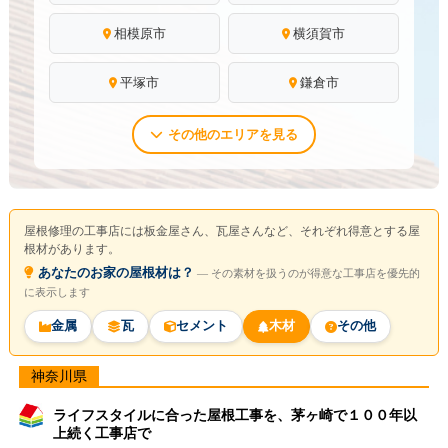
相模原市
横須賀市
平塚市
鎌倉市
その他のエリアを見る
屋根修理の工事店には板金屋さん、瓦屋さんなど、それぞれ得意とする屋
根材があります。
あなたのお家の屋根材は？
― その素材を扱うのが得意な工事店を優先的
に表示します
金属
瓦
セメント
木材
その他
神奈川県
ライフスタイルに合った屋根工事を、茅ヶ崎で１００年以
上続く工事店で