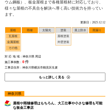
ウム鋼板）、板金屋根まで各種屋根材に対応しており、
様々な屋根の不具合を解決へ導く高い技術力を持ってい
ます。
更新日：2025.12.12
屋根
雨樋
太陽光
塗装
屋上防水
雨漏り
瓦屋根
屋根塗装
金属屋根
外壁塗装
その他
対応地域
：神奈川県 周辺
0
件
施工事例数：
工事店住所：神奈川県横浜市鶴見区生麦
もっと詳しく見る
神奈川県
屋根や雨樋修理はもちろん、大工仕事や小さな修理も可能
な板金工事店