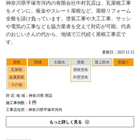
神奈川県平塚市河内の有限会社中村瓦店は、瓦屋根工事
をメインに、板金やスレート屋根など、屋根リフォーム
全般を請け負っています。塗装工事や大工工事、サッシ
や電気の工事なども協力業者を交えて対応が可能。代表
のおじいさんの代から、地域で三代続く屋根工事店で
す。
更新日：2025.12.12
屋根
雨樋
太陽光
塗装
屋上防水
雨漏り
瓦屋根
屋根塗装
金属屋根
外壁塗装
その他
対応地域
：神奈川県 周辺
1
件
施工事例数：
工事店住所：神奈川県平塚市河内
もっと詳しく見る