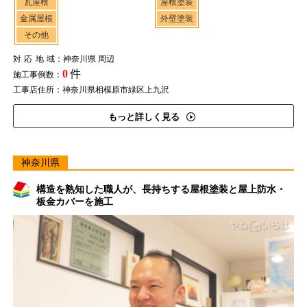
瓦屋根
屋根塗装
金属屋根
外壁塗装
その他
対応地域
：神奈川県 周辺
0
件
施工事例数：
工事店住所：神奈川県相模原市緑区上九沢
もっと詳しく見る
神奈川県
構造を熟知した職人が、長持ちする屋根塗装と屋上防水・
板金カバーを施工