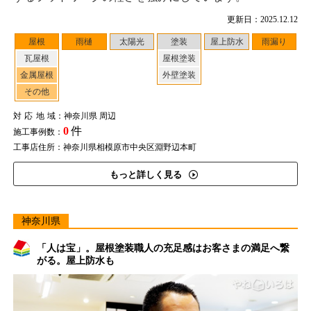
更新日：2025.12.12
屋根
雨樋
太陽光
塗装
屋上防水
雨漏り
瓦屋根
屋根塗装
金属屋根
外壁塗装
その他
対応地域
：神奈川県 周辺
0
件
施工事例数：
工事店住所：神奈川県相模原市中央区淵野辺本町
もっと詳しく見る
神奈川県
「人は宝」。屋根塗装職人の充足感はお客さまの満足へ繋
がる。屋上防水も