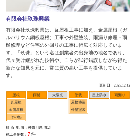
有限会社玖珠興業
有限会社玖珠興業は、瓦屋根工事に加え、金属屋根（ガ
ルバリウム鋼板屋根）工事や外壁塗装、雨漏り修理・雨
樋修理など住宅の外回りの工事に幅広く対応していま
す。「玖珠」という名は創業者の出身地の地名であり、
代々受け継がれた技術や、自らが試行錯誤しながら得た
新たな知見を元に、常に質の高い工事を提供していま
す。
更新日：2025.12.12
屋根
雨樋
太陽光
塗装
屋上防水
雨漏り
瓦屋根
屋根塗装
金属屋根
外壁塗装
その他
対応地域
：神奈川県 周辺
7
件
施工事例数：