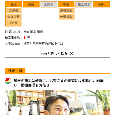
屋根
雨樋
太陽光
塗装
屋上防水
雨漏り
瓦屋根
屋根塗装
金属屋根
外壁塗装
その他
対応地域
：神奈川県 周辺
1
件
施工事例数：
工事店住所：神奈川県川崎市高津区下作延
もっと詳しく見る
神奈川県
屋根の施工は硬派に、お客さまの要望には柔軟に。雨漏
り・雨樋修理もお任せ