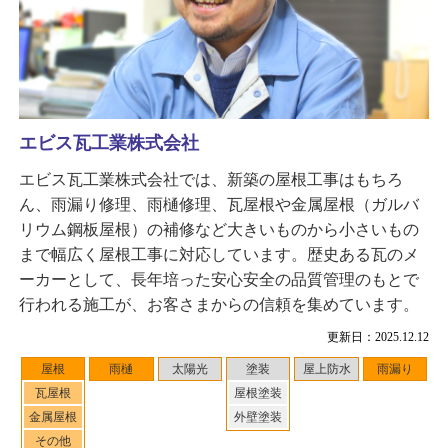
エビス瓦工業株式会社
エビス瓦工業株式会社では、新築の屋根工事はもちろ
ん、雨漏り修理、雨樋修理、瓦屋根や金属屋根（ガルバ
リウム鋼板屋根）の補修など大きいものから小さいもの
まで幅広く屋根工事に対応しています。歴史ある瓦のメ
ーカーとして、長年培った安心安全の品質管理のもとで
行われる施工が、お客さまからの信頼を集めています。
更新日：2025.12.12
屋根
雨樋
太陽光
塗装
屋上防水
雨漏り
瓦屋根
屋根塗装
金属屋根
外壁塗装
その他