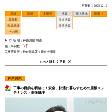
更新日：2025.12.12
屋根
雨樋
太陽光
塗装
屋上防水
雨漏り
瓦屋根
屋根塗装
金属屋根
外壁塗装
その他
対応地域
：神奈川県 周辺
3
件
施工事例数：
工事店住所：神奈川県茅ヶ崎市十間坂
もっと詳しく見る
神奈川県
工事の目的を明確に！安全、快適に暮らすための屋根メン
テナンス・雨樋修理