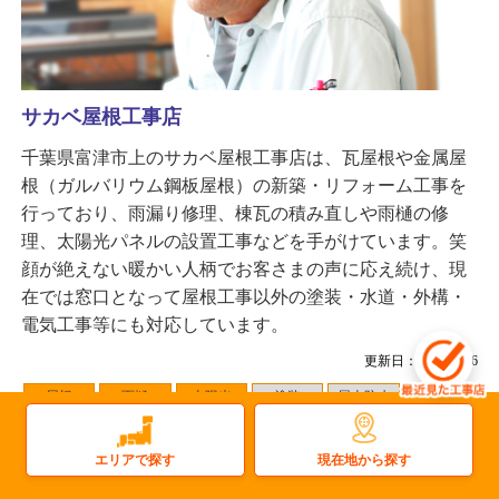
サカベ屋根工事店
千葉県富津市上のサカベ屋根工事店は、瓦屋根や金属屋
根（ガルバリウム鋼板屋根）の新築・リフォーム工事を
行っており、雨漏り修理、棟瓦の積み直しや雨樋の修
理、太陽光パネルの設置工事などを手がけています。笑
顔が絶えない暖かい人柄でお客さまの声に応え続け、現
在では窓口となって屋根工事以外の塗装・水道・外構・
電気工事等にも対応しています。
更新日：2025.12.16
屋根
雨樋
太陽光
塗装
屋上防水
雨漏り
瓦屋根
屋根塗装
金属屋根
外壁塗装
現在地から探す
エリアで探す
その他