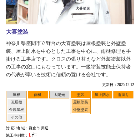
大喜塗装
神奈川県座間市立野台の大喜塗装は屋根塗装と外壁塗
装、屋上防水を中心とした工事を中心に、雨樋修理も手
掛ける工事店です。クロスの張り替えなど外装塗装以外
の工事の窓口にもなっています。一級塗装技能士保持者
の代表が率いる技術に信頼の置ける会社です。
更新日：2025.12.12
屋根
雨樋
太陽光
塗装
屋上防水
雨漏り
瓦屋根
屋根塗装
金属屋根
外壁塗装
その他
対応地域
：鎌倉市 周辺
1
件
施工事例数：