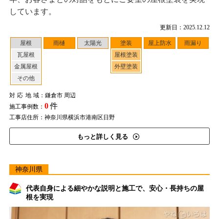
しています。
更新日：2025.12.12
屋根
雨樋
太陽光
塗装
屋上防水
雨漏り
瓦屋根
屋根塗装
金属屋根
外壁塗装
その他
対応地域
：鎌倉市 周辺
0
件
施工事例数：
工事店住所：神奈川県横浜市港南区日野
もっと詳しく見る
神奈川県
代表自身による細やかな説明と施工で、安心・長持ちの屋
根を実現