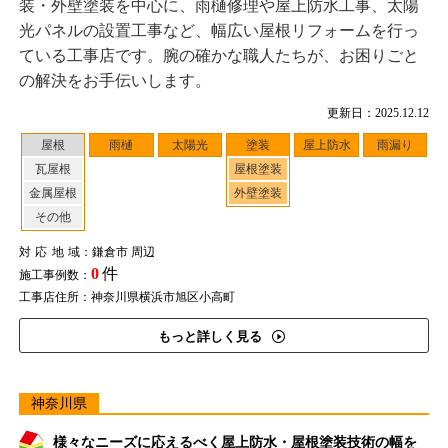
装・外壁塗装を中心に、雨樋修理や屋上防水工事、太陽
光パネルの設置工事など、幅広い屋根リフォームを行っ
ている工事店です。腕の確かな職人たちが、お困りごと
の解決をお手伝いします。
更新日：2025.12.12
屋根
雨樋
太陽光
塗装
屋上防水
雨漏り
瓦屋根
屋根塗装
金属屋根
外壁塗装
その他
対応地域
：鎌倉市 周辺
0
件
施工事例数：
工事店住所：神奈川県横浜市旭区小高町
もっと詳しく見る
神奈川県
様々なニーズに応えるべく屋上防水・屋根塗装技術の幅を