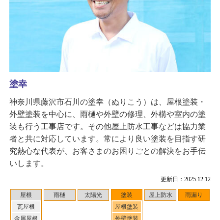
塗幸
神奈川県藤沢市石川の塗幸（ぬりこう）は、屋根塗装・
外壁塗装を中心に、雨樋や外壁の修理、外構や室内の塗
装も行う工事店です。その他屋上防水工事などは協力業
者と共に対応しています。常により良い塗装を目指す研
究熱心な代表が、お客さまのお困りごとの解決をお手伝
いします。
更新日：2025.12.12
屋根
雨樋
太陽光
塗装
屋上防水
雨漏り
瓦屋根
屋根塗装
金属屋根
外壁塗装