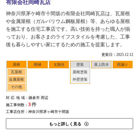
有限会社岡崎瓦店
神奈川県茅ケ崎市十間坂の有限会社岡崎瓦店は、瓦屋根
や金属屋根（ガルバリウム鋼板屋根）等、あらゆる屋根
を施工する住宅工事店です。高い技術を持った職人が揃
っており、お客さまのライフスタイルを考慮した、工事
後も暮らしやすい家にするための施工を提案します。
更新日：2025.12.12
屋根
雨樋
太陽光
塗装
屋上防水
雨漏り
瓦屋根
屋根塗装
金属屋根
外壁塗装
その他
対応地域
：鎌倉市 周辺
3
件
施工事例数：
工事店住所：神奈川県茅ヶ崎市十間坂
もっと詳しく見る