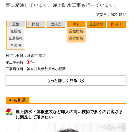
事に精通しています。屋上防水工事も行っています。
更新日：2025.12.12
屋根
雨樋
太陽光
塗装
屋上防水
雨漏り
瓦屋根
屋根塗装
金属屋根
外壁塗装
その他
対応地域
：鎌倉市 周辺
3
件
施工事例数：
工事店住所：神奈川県伊勢原市小稲葉
もっと詳しく見る
神奈川県
屋上防水・屋根塗装など職人の高い技術で多くのお客さま
に満足して頂きたい