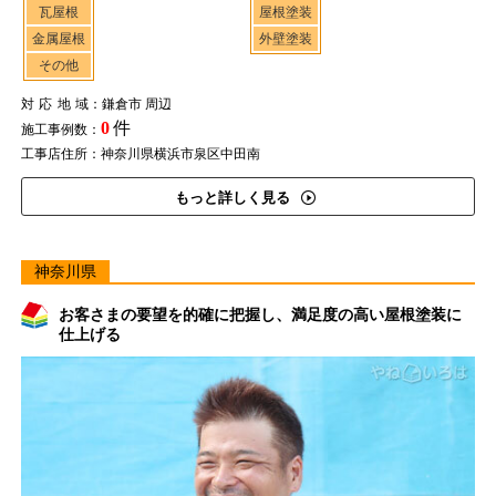
瓦屋根
屋根塗装
金属屋根
外壁塗装
その他
対応地域
：鎌倉市 周辺
0
件
施工事例数：
工事店住所：神奈川県横浜市泉区中田南
もっと詳しく見る
神奈川県
お客さまの要望を的確に把握し、満足度の高い屋根塗装に
仕上げる