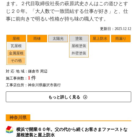
ます。２代目取締役社長の萩原武史さんはこの道ひとす
じ２０年。「大人数で一致団結する仕事が好き」と、仕
事に前向きで明るい性格が持ち味の職人です。
更新日：2025.12.12
屋根
雨樋
太陽光
塗装
屋上防水
雨漏り
瓦屋根
屋根塗装
金属屋根
外壁塗装
その他
対応地域
：鎌倉市 周辺
1
件
施工事例数：
工事店住所：神奈川県藤沢市善行
もっと詳しく見る
神奈川県
横浜で開業６０年。父の代から続くお客さまファーストな
屋根塗装と屋上防水