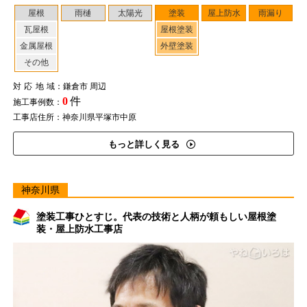
屋根
雨樋
太陽光
塗装
屋上防水
雨漏り
瓦屋根
屋根塗装
金属屋根
外壁塗装
その他
対応地域
：鎌倉市 周辺
0
件
施工事例数：
工事店住所：神奈川県平塚市中原
もっと詳しく見る
神奈川県
塗装工事ひとすじ。代表の技術と人柄が頼もしい屋根塗
装・屋上防水工事店