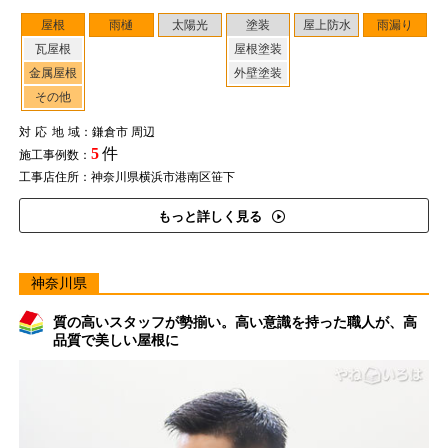
屋根
雨樋
太陽光
塗装
屋上防水
雨漏り
瓦屋根
屋根塗装
金属屋根
外壁塗装
その他
対応地域
：鎌倉市 周辺
5
件
施工事例数：
工事店住所：神奈川県横浜市港南区笹下
もっと詳しく見る
神奈川県
質の高いスタッフが勢揃い。高い意識を持った職人が、高
品質で美しい屋根に