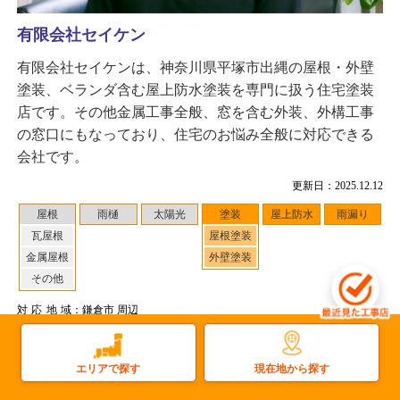
有限会社セイケン
有限会社セイケンは、神奈川県平塚市出縄の屋根・外壁
塗装、ベランダ含む屋上防水塗装を専門に扱う住宅塗装
店です。その他金属工事全般、窓を含む外装、外構工事
の窓口にもなっており、住宅のお悩み全般に対応できる
会社です。
更新日：2025.12.12
屋根
雨樋
太陽光
塗装
屋上防水
雨漏り
瓦屋根
屋根塗装
金属屋根
外壁塗装
その他
対応地域
：鎌倉市 周辺
0
件
施工事例数：
工事店住所：神奈川県平塚市出縄
現在地から探す
エリアで探す
もっと詳しく見る