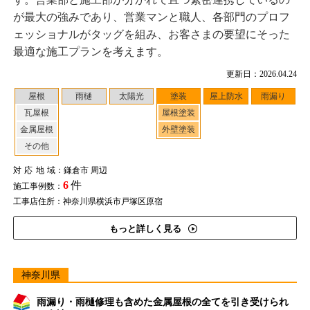
が最大の強みであり、営業マンと職人、各部門のプロフ
ェッショナルがタッグを組み、お客さまの要望にそった
最適な施工プランを考えます。
更新日：2026.04.24
屋根
雨樋
太陽光
塗装
屋上防水
雨漏り
瓦屋根
屋根塗装
金属屋根
外壁塗装
その他
対応地域
：鎌倉市 周辺
6
件
施工事例数：
工事店住所：神奈川県横浜市戸塚区原宿
もっと詳しく見る
神奈川県
雨漏り・雨樋修理も含めた金属屋根の全てを引き受けられ