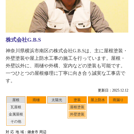
株式会社G.B.S
神奈川県横浜市南区の株式会社G.B.Sは、主に屋根塗装・
外壁塗装や屋上防水工事の施工を行っています。屋根・
外壁以外に、雨樋や外構、室内などの塗装も可能です。
一つひとつの屋根修理に丁寧に向き合う誠実な工事店で
す。
更新日：2025.12.12
屋根
雨樋
太陽光
塗装
屋上防水
雨漏り
瓦屋根
屋根塗装
金属屋根
外壁塗装
その他
対応地域
：鎌倉市 周辺