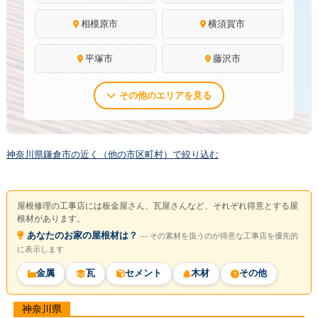
相模原市
横須賀市
平塚市
藤沢市
その他のエリアを見る
神奈川県鎌倉市の近く（他の市区町村）で絞り込む
屋根修理の工事店には板金屋さん、瓦屋さんなど、それぞれ得意とする屋
根材があります。
あなたのお家の屋根材は？
― その素材を扱うのが得意な工事店を優先的
に表示します
金属
瓦
セメント
木材
その他
神奈川県