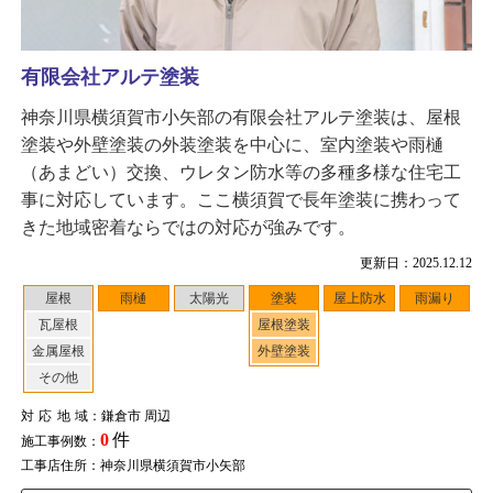
有限会社アルテ塗装
神奈川県横須賀市小矢部の有限会社アルテ塗装は、屋根
塗装や外壁塗装の外装塗装を中心に、室内塗装や雨樋
（あまどい）交換、ウレタン防水等の多種多様な住宅工
事に対応しています。ここ横須賀で長年塗装に携わって
きた地域密着ならではの対応が強みです。
更新日：2025.12.12
屋根
雨樋
太陽光
塗装
屋上防水
雨漏り
瓦屋根
屋根塗装
金属屋根
外壁塗装
その他
対応地域
：鎌倉市 周辺
0
件
施工事例数：
工事店住所：神奈川県横須賀市小矢部