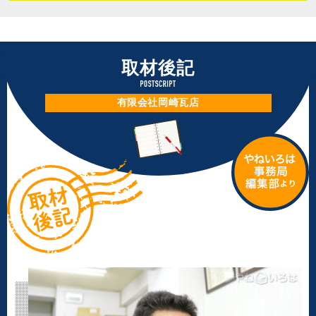
要になるかなと予想される状態でした。お客さまはそれな
最近は管理業務が主でほとんど現場には出ていないと言っ
ら今回全ての工事をしようとおっしゃったので、金属屋根
ていた湯浅さんですが、施工事例を話している時の細かな
に葺き替えたんです。実は、私が雨漏り修理を発端に全葺
こだわりには職人魂を感じました。自身の技術にはこだわ
取材後記
き替えを提案するのは理由があって。瓦屋根の寿命は運が
りを、対応には柔軟性を、そんな気概を持った湯浅さんに
良くて５０年くらい。５０～６０代のお客さまが築３０年
強い信頼感を覚えた取材でした。
有限会社岡崎瓦店
ほどの瓦屋根を、このタイミングでリフォームをしなかっ
たとしたら、次に瓦の不具合が目立ち始めるのはおそらく
２０年後くらい。そうするともう７０歳８０歳で、その年
（２０２２年１０月取材）
齢でお金をかけて屋根葺き替えは難しいんです。５０年経
った瓦は安全面に問題が出て命にかかわってくるので、ご
家族で考えていただけたらと思います」
茅ケ崎は海沿いのまちです。建物の外装は潮風の影響を受
けるので、塩害対策が欠かせません。神奈川県茅ケ崎市の
屋根工事の特性は、板金材をステンレスに変更したり、板
金を使う際は外側に露出しないつくりにすること。気候の
特徴に合わせた工事を考えるのも、地域密着工事店の得意