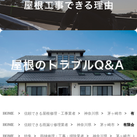
HOME
>
信頼できる屋根修理・工事業者
>
神奈川県
>
茅ヶ崎市
>
有
HOME
>
信頼できる雨漏り修理業者
>
神奈川県
>
茅ヶ崎市
>
有限会
HOME
>
特集
>
雨樋修理・工事・掃除業者
>
神奈川県
>
茅ヶ崎市
>