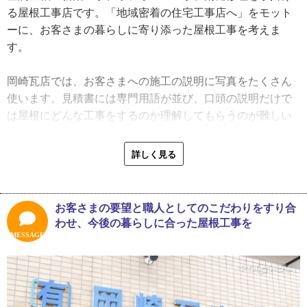
は叶いませんでした。大学へ行って４年後にもう１度挑戦
る屋根工事店です。「地域密着の住宅工事店へ」をモット
したいと言ったら家族全員から『甘えるな』と言われて、
ーに、お客さまの暮らしに寄り添った屋根工事を考えま
泣く泣く瓦屋になって現在に至ります」
す。
高校卒業後、傷心のまま入社したのは湯浅さんの叔父さん
岡崎瓦店では、お客さまへの施工の説明に写真をたくさん
が経営する湯浅瓦店。初めは重いものを持ち上げる筋力が
使います。見積書には専門用語が並び、口頭の説明だけで
無く、常に筋肉痛になっていたそうです。体はきつかった
は屋根にどんな工事をするのか理解してもらうのが難しい
ものの、もともとものづくりが好きだったこと、そして叔
からです。
父さんがとても親身に面倒を見てくれたため、仕事は楽し
詳しく見る
くやっていたそうです。
「自社でやった過去の工事が写真に残してあるので、お客
さまの屋根の状態やこれから行う施工に近いものをピック
２５歳まで湯浅瓦店で修業を続け、のちに湯浅屋根店とし
アップしながら説明します。見積書はだいたい３パターン
お客さまの要望と職人としてのこだわりをすり合
て独立開業しました。８年間個人事業主として仕事をしま
が基本で、葺き替えであればご要望に沿ったもので安価な
わせ、今後の暮らしに合った屋根工事を
したが、景気が悪くなり元請け会社が倒産したことで湯浅
もの、ご要望通りのもの、ワンランク上のもので用意しま
MESSAGE
屋根店もいっとき厳しくなりました。そんなとき、湯浅さ
す。でもあまり無理なお勧めはしないので、ご安心くださ
んが現場で職長を務めたり若い職人を指導したりしていた
い」
手腕を買われ、岡崎瓦店へ誘われたのです。２０年間管理
職として従事した後、２０１８年に代表取締役に就任しま
湯浅さんが施工で気を付けている点を伺ったところ、「何