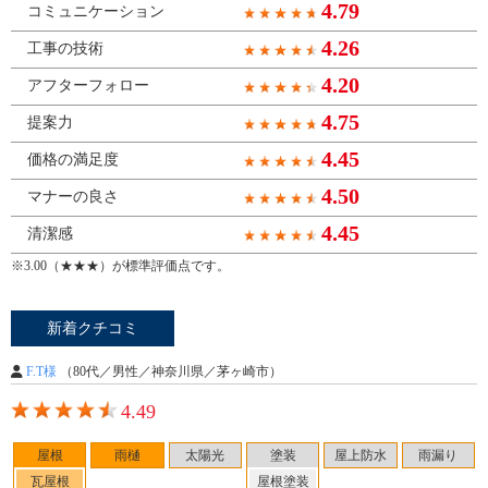
4.79
コミュニケーション
4.26
工事の技術
4.20
アフターフォロー
4.75
提案力
4.45
価格の満足度
4.50
マナーの良さ
4.45
清潔感
※3.00（★★★）が標準評価点です。
新着クチコミ
F.T様
（80代／男性／神奈川県／茅ヶ崎市）
4.49
屋根
雨樋
太陽光
塗装
屋上防水
雨漏り
瓦屋根
屋根塗装