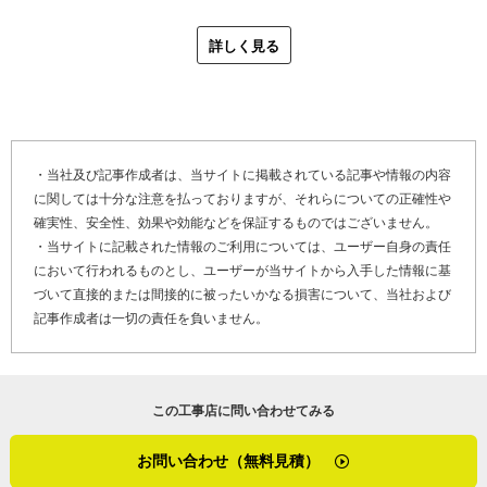
発行は、ガイドラインに沿った工事であることが前提なの
根）に葺き替えると間違いなく屋根は軽くなりますから。
で、施工方法を決める時にお知らせしますね」
詳しく見る
もともとこの辺りは瓦屋根の少ない地域なので、瓦に執着
がないかもしれません。先日、オレンジ色の洋瓦から砂付
最後に「やねいろは」をご覧になっている、雨漏りや屋根
きの板金屋根に葺き替えた案件がありました。かなり洋風
の劣化でお困りのお客さま、そして屋根リフォームや屋根
の家だったので、雰囲気に合う海外製の屋根材を探したん
修理、雨樋修理を検討しているお客さまにメッセージで
です。表面にフレーク状の砂が吹き付けてあるデザイン
す。
・当社及び記事作成者は、当サイトに掲載されている記事や情報の内容
で、ぱっと見は瓦に見えるものなので、大変喜んでいただ
に関しては十分な注意を払っておりますが、それらについての正確性や
きました」
確実性、安全性、効果や効能などを保証するものではございません。
「ここ茅ケ崎で１００年以上やらせてもらっています。逃
・当サイトに記載された情報のご利用については、ユーザー自身の責任
げも隠れもできない地域に根差した会社です。そして、う
また、岡崎瓦店では雨漏り修理にも対応しています。和瓦
において行われるものとし、ユーザーが当サイトから入手した情報に基
ちの現場のスタッフはとても真面目で仕事が丁寧で、礼儀
の雨漏り修理は得意とするところであり、原因を突き止め
づいて直接的または間接的に被ったいかなる損害について、当社および
正しい行動ができる者ばかりです。瓦屋根は古くなると、
記事作成者は一切の責任を負いません。
て水漏れをしっかり修理します。ここでも屋根の軽量化は
既存の瓦をそのまま使うか、それとも新しい瓦にするか、
よくある要望で、経年劣化をしている瓦屋根を金属屋根
または金属屋根（ガルバリウム鋼板屋根）に張り替えるか
（ガルバリウム鋼板屋根）やコロニアル屋根に葺き替える
など、さまざまな工事方法に迷うと思います。この家にあ
お客様が増えています。
この工事店に問い合わせてみる
と何年住むかなどを考え、お客さまのライフスタイルを踏
まえた提案をするので、安心して何でもご相談ください。
「先日のお客さまは、棟を積み直せばそれであと１０年は
お問い合わせ（無料見積）
お問い合わせお待ちしております」
もったんですが、１０年後には本格的な葺き替え工事が必