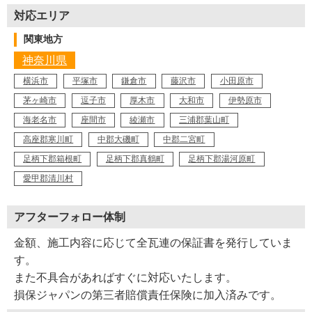
対応エリア
関東地方
神奈川県
横浜市
平塚市
鎌倉市
藤沢市
小田原市
茅ヶ崎市
逗子市
厚木市
大和市
伊勢原市
海老名市
座間市
綾瀬市
三浦郡葉山町
高座郡寒川町
中郡大磯町
中郡二宮町
足柄下郡箱根町
足柄下郡真鶴町
足柄下郡湯河原町
愛甲郡清川村
アフターフォロー体制
金額、施工内容に応じて全瓦連の保証書を発行していま
す。
また不具合があればすぐに対応いたします。
損保ジャパンの第三者賠償責任保険に加入済みです。