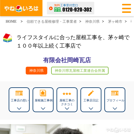
無料
工事受付窓口
HOME
>
信頼できる屋根修理・工事業者
>
神奈川県
>
茅ヶ崎市
>
ライフスタイルに合った屋根工事を、茅ヶ崎で
１００年以上続く工事店で
有限会社岡崎瓦店
神奈川県
神奈川県瓦屋根工業連合会所属
工事店の想い
屋根施工事例
屋根工事の
工事店日記
プロフィール
クチコミ