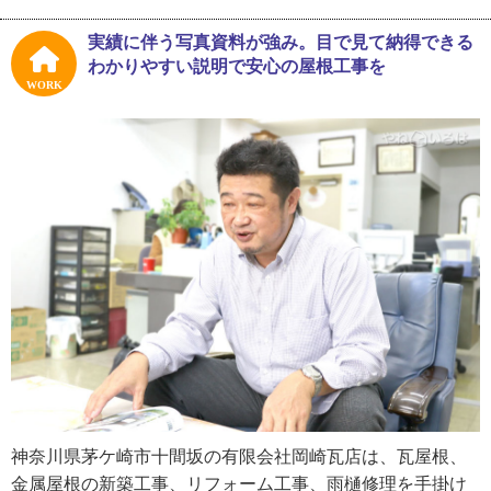
がっていて、どこまでも連れて行ってくれるというか、そ
ういうのが楽しいですね。マラソンは４２kmも走れないと
実績に伴う写真資料が強み。目で見て納得できる
思うじゃないですか。でもね、大阪マラソンは７時間以内
わかりやすい説明で安心の屋根工事を
とちょっと長めで、途中からランナーズハイで苦しさを通
WORK
り越してくるので、きっと皆さんも走れますよ」
取材冒頭から楽しそうにご自身の話をしてくれた湯浅さ
ん。高校卒業後は鉄道好きが高じて鉄道会社への就職を目
指していました。しかし、湯浅さんが高校生の頃は、国鉄
が民営化へと動き出した時代。１９８２年から数年間は国
鉄の新規の採用自体がなかったため、私鉄会社の採用の競
争率が軒並み上がり、鉄道会社希望者には苦しい時代だっ
たのです。
「私鉄の鉄道会社への入社は、狭き門と言われた時代でし
た。そんな不利な状況下でも夢をあきらめることができ
ず、家族には鉄道会社に入れなかったら叔父の屋根工事店
神奈川県茅ケ崎市十間坂の有限会社岡崎瓦店は、瓦屋根、
で職人をやると宣言して就職試験を受けたんですが、思い
金属屋根の新築工事、リフォーム工事、雨樋修理を手掛け