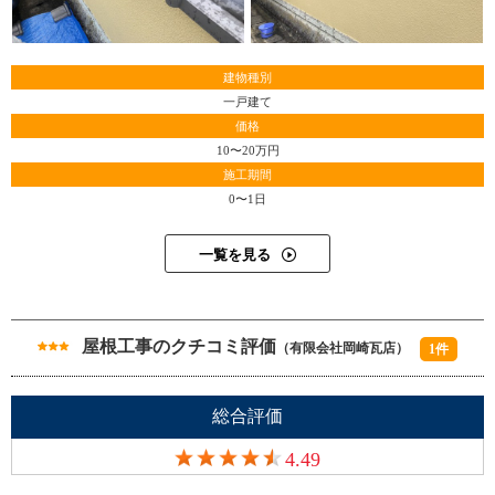
建物種別
一戸建て
価格
10〜20万円
施工期間
Y14-AZD
工事店番号
0〜1日
一覧を見る
屋根工事のクチコミ評価
（有限会社岡崎瓦店）
1件
総合評価
4.49