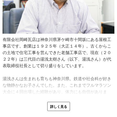
有限会社岡崎瓦店は神奈川県茅ケ崎市十間坂にある屋根工
事店です。創業は１９２５年（大正１４年）。古くからこ
の土地で住宅工事を営んできた老舗工事店で、現在（２０
２２年）は三代目の湯浅太樹さん（以下、湯浅さん）が代
表取締役社長として切り盛りをしています。
湯浅さんは生まれも育ちも神奈川県。鉄道や社会科が好き
な物静かなお子さんでした。また、これまでフルマラソン
大会に４回出場した経験があり、体力にも自信がありま
す。
詳しく見る
「この間、三陸鉄道に乗りました。鉄道って線路が全部繋