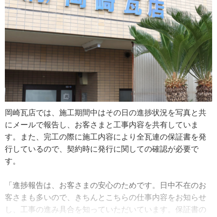
した。
事もなかったようにすっきりさせること」と、興味深い回
答が。よくよく聞いてみると、それは仕事の苦労の跡を見
「自分が経営者になって改めて大変だと感じたのは、やは
せないという職人としての美観のこだわりでした。
りお金の責任があることですね。ひとり親方は自分だけが
一生懸命になればどうにかなったけど、社員がいるとそれ
「やりにくい工事というのはやはりあるんですが、納まり
だけではいけません。今後は元請けの仕事を増やしていこ
が悪いと『ああ、この部分は苦労したんだな』とはたから
うと考えています。仕事をしたお客さまからまた新たなお
見てわかるものなんです。工夫したよ大変だったよという
客さまを紹介していただけるような、地域で頼りにされる
仕上がりになるべくしないのが、私にとって良い仕事です
会社になりたいですね」
ね。自分だけの満足だけど、スッとして恰好良く仕上がっ
岡崎瓦店では、施工期間中はその日の進捗状況を写真と共
た屋根が好きなんです」
にメールで報告し、お客さまと工事内容を共有していま
す。また、完工の際に施工内容により全瓦連の保証書を発
最近、神奈川県周辺のお客さまから多く寄せられる相談は
行しているので、契約時に発行に関しての確認が必要で
「屋根を軽くしたい」ということ。いずれくるかもしれな
す。
いと予想されている南海トラフ巨大地震を懸念し、屋根リ
フォームを機に地震対策をする傾向にあるようです。
「進捗報告は、お客さまの安心のためです。日中不在のお
客さまも多いので、きちんとこちらの仕事内容をお知らせ
「屋根の軽量化の相談は、瓦屋根のお客さまからが特に多
し、工事の進み具合を知っていただいています。保証書の
いですね。瓦を下ろして金属屋根（ガルバリウム鋼板屋