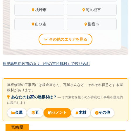
枕崎市
阿久根市
出水市
指宿市
その他のエリアを見る
鹿児島県伊佐市の近く（他の市区町村）で絞り込む
屋根修理の工事店には板金屋さん、瓦屋さんなど、それぞれ得意とする屋
根材があります。
あなたのお家の屋根材は？
― その素材を扱うのが得意な工事店を優先的
に表示します
金属
瓦
セメント
木材
その他
宮崎県