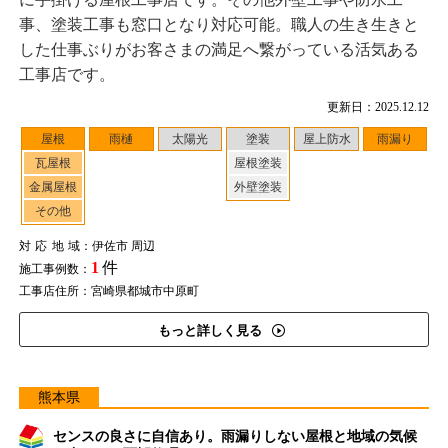
事、塗装工事も窓口となり対応可能。職人の生き生きと
した仕事ぶりがお客さまの満足へ繋がっている活気ある
工事店です。
更新日：2025.12.12
屋根
雨樋
太陽光
塗装
屋上防水
雨漏り
瓦屋根
屋根塗装
金属屋根
外壁塗装
その他
対応地域
：伊佐市 周辺
1
件
施工事例数：
工事店住所：宮崎県都城市中原町
もっと詳しく見る
熊本県
センスの良さに自信あり。雨漏りしない屋根と地域の気候