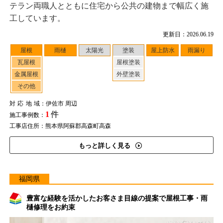
テラン両職人とともに住宅から公共の建物まで幅広く施
工しています。
更新日：2026.06.19
屋根
雨樋
太陽光
塗装
屋上防水
雨漏り
瓦屋根
屋根塗装
金属屋根
外壁塗装
その他
対応地域
：伊佐市 周辺
1
件
施工事例数：
工事店住所：熊本県阿蘇郡高森町高森
もっと詳しく見る
福岡県
豊富な経験を活かしたお客さま目線の提案で屋根工事・雨
樋修理をお約束