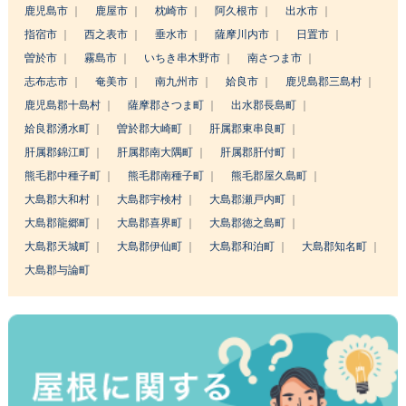
鹿児島市
鹿屋市
枕崎市
阿久根市
出水市
指宿市
西之表市
垂水市
薩摩川内市
日置市
曽於市
霧島市
いちき串木野市
南さつま市
志布志市
奄美市
南九州市
姶良市
鹿児島郡三島村
鹿児島郡十島村
薩摩郡さつま町
出水郡長島町
姶良郡湧水町
曽於郡大崎町
肝属郡東串良町
肝属郡錦江町
肝属郡南大隅町
肝属郡肝付町
熊毛郡中種子町
熊毛郡南種子町
熊毛郡屋久島町
大島郡大和村
大島郡宇検村
大島郡瀬戸内町
大島郡龍郷町
大島郡喜界町
大島郡徳之島町
大島郡天城町
大島郡伊仙町
大島郡和泊町
大島郡知名町
大島郡与論町