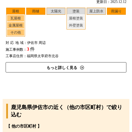
更新日：2025.12.12
屋根
雨樋
太陽光
塗装
屋上防水
雨漏り
瓦屋根
屋根塗装
金属屋根
外壁塗装
その他
対応地域
：伊佐市 周辺
3
件
施工事例数：
工事店住所：福岡県太宰府市北谷
もっと詳しく見る
鹿児島県伊佐市の近く（他の市区町村）で絞り
込む
【 他の市区町村 】