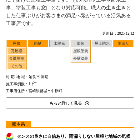
事、塗装工事も窓口となり対応可能。職人の生き生きと
した仕事ぶりがお客さまの満足へ繋がっている活気ある
工事店です。
更新日：2025.12.12
屋根
雨樋
太陽光
塗装
屋上防水
雨漏り
瓦屋根
屋根塗装
金属屋根
外壁塗装
その他
対応地域
：姶良市 周辺
1
件
施工事例数：
工事店住所：宮崎県都城市中原町
もっと詳しく見る
熊本県
センスの良さに自信あり。雨漏りしない屋根と地域の気候