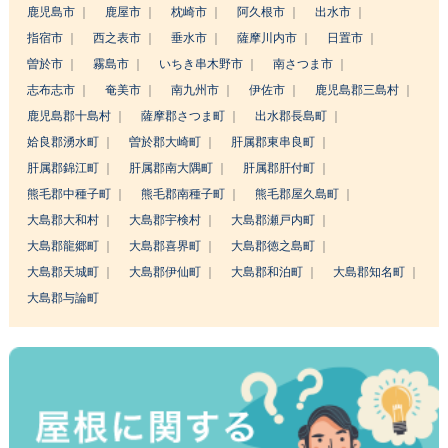
鹿児島市
鹿屋市
枕崎市
阿久根市
出水市
指宿市
西之表市
垂水市
薩摩川内市
日置市
曽於市
霧島市
いちき串木野市
南さつま市
志布志市
奄美市
南九州市
伊佐市
鹿児島郡三島村
鹿児島郡十島村
薩摩郡さつま町
出水郡長島町
姶良郡湧水町
曽於郡大崎町
肝属郡東串良町
肝属郡錦江町
肝属郡南大隅町
肝属郡肝付町
熊毛郡中種子町
熊毛郡南種子町
熊毛郡屋久島町
大島郡大和村
大島郡宇検村
大島郡瀬戸内町
大島郡龍郷町
大島郡喜界町
大島郡徳之島町
大島郡天城町
大島郡伊仙町
大島郡和泊町
大島郡知名町
大島郡与論町