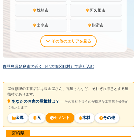
枕崎市
阿久根市
出水市
指宿市
その他のエリアを見る
鹿児島県姶良市の近く（他の市区町村）で絞り込む
屋根修理の工事店には板金屋さん、瓦屋さんなど、それぞれ得意とする屋
根材があります。
あなたのお家の屋根材は？
― その素材を扱うのが得意な工事店を優先的
に表示します
金属
瓦
セメント
木材
その他
宮崎県