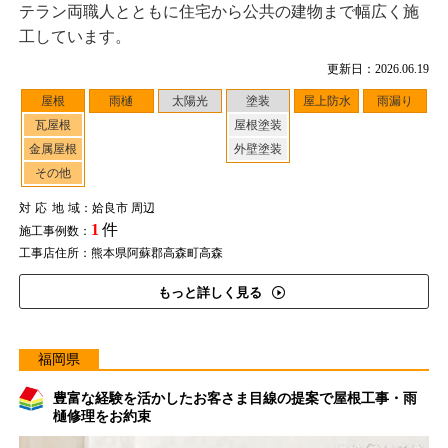
テラン両職人とともに住宅から公共の建物まで幅広く施
工しています。
更新日：2026.06.19
屋根
雨樋
太陽光
塗装
屋上防水
雨漏り
瓦屋根
屋根塗装
金属屋根
外壁塗装
その他
対応地域
：姶良市 周辺
1
件
施工事例数：
工事店住所：熊本県阿蘇郡高森町高森
もっと詳しく見る
福岡県
豊富な経験を活かしたお客さま目線の提案で屋根工事・雨
樋修理をお約束