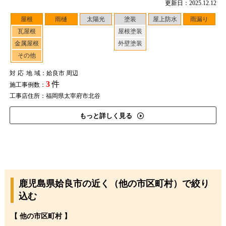
更新日：2025.12.12
屋根
雨樋
太陽光
塗装
屋上防水
雨漏り
瓦屋根
屋根塗装
金属屋根
外壁塗装
その他
対応地域
：姶良市 周辺
3
件
施工事例数：
工事店住所：福岡県太宰府市北谷
もっと詳しく見る
鹿児島県姶良市の近く（他の市区町村）で絞り
込む
【 他の市区町村 】