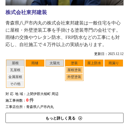
株式会社東邦建装
青森県八戸市内丸の株式会社東邦建装は一般住宅を中心
に屋根・外壁塗装工事を手掛ける塗装専門の会社です。
雨樋の交換やウレタン防水、FRP防水などの工事にも対
応し、自社施工で４万件以上の実績があります。
更新日：2025.12.12
屋根
雨樋
太陽光
塗装
屋上防水
雨漏り
瓦屋根
屋根塗装
金属屋根
外壁塗装
その他
対応地域
：上閉伊郡大槌町 周辺
0
件
施工事例数：
工事店住所：青森県八戸市内丸
もっと詳しく見る