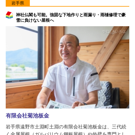
岩手県
神社仏閣も可能。強固な下地作りと雨漏り・雨樋修理で豪
雪に負けない屋根へ
有限会社菊池板金
岩手県遠野市土淵町土淵の有限会社菊池板金は、三代続
く金属屋根（ガルバリウム鋼板屋根）や外壁を専門とし