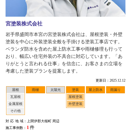
宮塗装株式会社
岩手県盛岡市本宮の宮塗装株式会社は、屋根塗装・外壁
塗装を中心に外装塗装全般を手掛ける塗装工事店です。
ベランダ防水を含めた屋上防水工事や雨樋修理も行って
おり、幅広い住宅外装の不具合に対応しています。「あ
りがとうと言われる仕事」を信念に、お客さまの立場を
考慮した塗装プランを提案します。
更新日：2025.12.12
屋根
雨樋
太陽光
塗装
屋上防水
雨漏り
瓦屋根
屋根塗装
金属屋根
外壁塗装
その他
対応地域
：上閉伊郡大槌町 周辺
1
件
施工事例数：