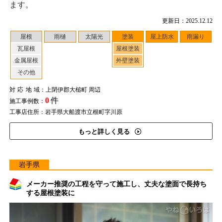
ます。
更新日：2025.12.12
屋根
雨樋
太陽光
塗装
屋上防水
雨漏り
瓦屋根
屋根塗装
金属屋根
外壁塗装
その他
対応地域
：上閉伊郡大槌町 周辺
0
件
施工事例数：
工事店住所：岩手県大船渡市立根町字川原
もっと詳しく見る
岩手県
メーカー推奨の工程を守って施工し、丈夫な塗面で長持ち
する屋根塗装に