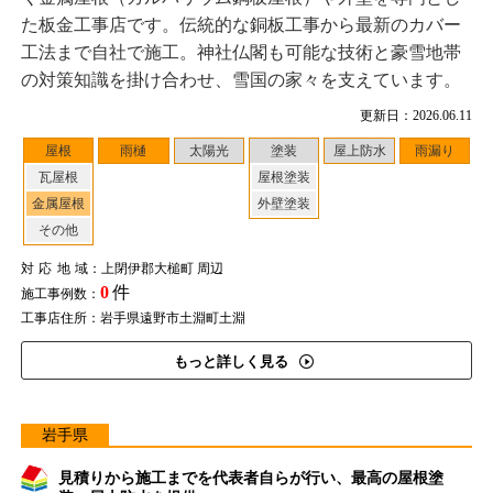
た板金工事店です。伝統的な銅板工事から最新のカバー
工法まで自社で施工。神社仏閣も可能な技術と豪雪地帯
の対策知識を掛け合わせ、雪国の家々を支えています。
更新日：2026.06.11
屋根
雨樋
太陽光
塗装
屋上防水
雨漏り
瓦屋根
屋根塗装
金属屋根
外壁塗装
その他
対応地域
：上閉伊郡大槌町 周辺
0
件
施工事例数：
工事店住所：岩手県遠野市土淵町土淵
もっと詳しく見る
岩手県
見積りから施工までを代表者自らが行い、最高の屋根塗