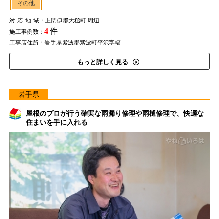
その他
対応地域
：上閉伊郡大槌町 周辺
4
件
施工事例数：
工事店住所：岩手県紫波郡紫波町平沢字幅
もっと詳しく見る
岩手県
屋根のプロが行う確実な雨漏り修理や雨樋修理で、快適な
住まいを手に入れる