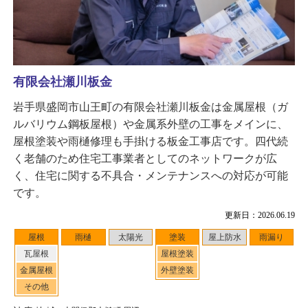
有限会社瀬川板金
岩手県盛岡市山王町の有限会社瀬川板金は金属屋根（ガ
ルバリウム鋼板屋根）や金属系外壁の工事をメインに、
屋根塗装や雨樋修理も手掛ける板金工事店です。四代続
く老舗のため住宅工事業者としてのネットワークが広
く、住宅に関する不具合・メンテナンスへの対応が可能
です。
更新日：2026.06.19
屋根
雨樋
太陽光
塗装
屋上防水
雨漏り
瓦屋根
屋根塗装
金属屋根
外壁塗装
その他