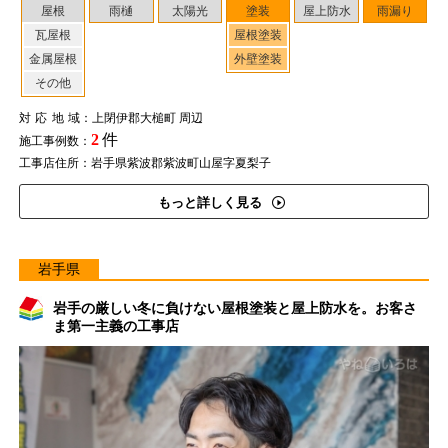
屋根
雨樋
太陽光
塗装
屋上防水
雨漏り
瓦屋根
屋根塗装
金属屋根
外壁塗装
その他
対応地域
：上閉伊郡大槌町 周辺
2
件
施工事例数：
工事店住所：岩手県紫波郡紫波町山屋字夏梨子
もっと詳しく見る
岩手県
岩手の厳しい冬に負けない屋根塗装と屋上防水を。お客さ
ま第一主義の工事店