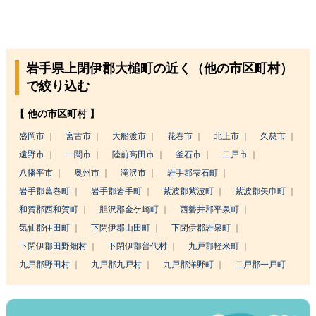
岩手県上閉伊郡大槌町の近く（他の市区町村）
で絞り込む
【 他の市区町村 】
盛岡市
宮古市
大船渡市
花巻市
北上市
久慈市
遠野市
一関市
陸前高田市
釜石市
二戸市
八幡平市
奥州市
滝沢市
岩手郡雫石町
岩手郡葛巻町
岩手郡岩手町
紫波郡紫波町
紫波郡矢巾町
和賀郡西和賀町
胆沢郡金ケ崎町
西磐井郡平泉町
気仙郡住田町
下閉伊郡山田町
下閉伊郡岩泉町
下閉伊郡田野畑村
下閉伊郡普代村
九戸郡軽米町
九戸郡野田村
九戸郡九戸村
九戸郡洋野町
二戸郡一戸町