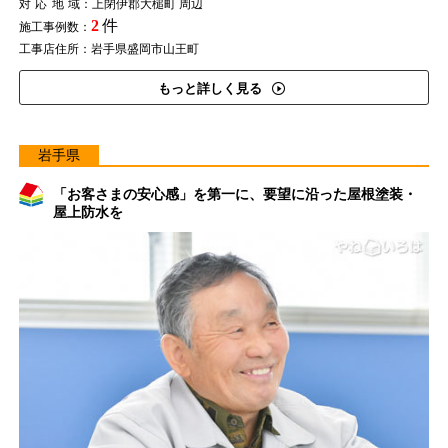
対応地域
：上閉伊郡大槌町 周辺
2
件
施工事例数：
工事店住所：岩手県盛岡市山王町
もっと詳しく見る
岩手県
「お客さまの安心感」を第一に、要望に沿った屋根塗装・
屋上防水を