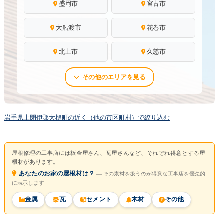
盛岡市
宮古市
大船渡市
花巻市
北上市
久慈市
その他のエリアを見る
岩手県上閉伊郡大槌町の近く（他の市区町村）で絞り込む
屋根修理の工事店には板金屋さん、瓦屋さんなど、それぞれ得意とする屋
根材があります。
あなたのお家の屋根材は？
― その素材を扱うのが得意な工事店を優先的
に表示します
金属
瓦
セメント
木材
その他