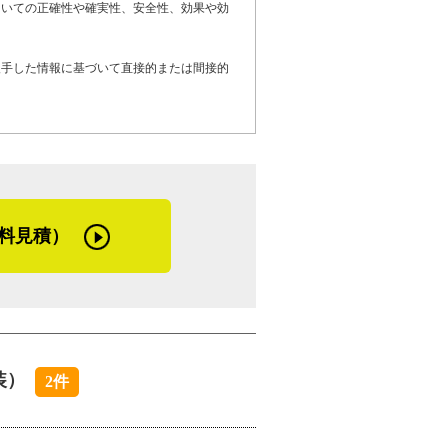
ついての正確性や確実性、安全性、効果や効
７年の点検を行っています。完工後に何か
入手した情報に基づいて直接的または間接的
らせください。家は１０年に１度のメンテ
なか自分で確認できないのですが、雨樋や
錆やチョーキングが見えたら塗り替えのサ
と思います。うちで見積りをしたからとい
ことはありません。家の状態を知る良い機
い」
料見積）
ーモアたっぷりの言葉。「自分もお客さま
言葉の通り、話しているとこちらまで笑顔
んは、お客さまにとってもスタッフにとっ
安心して施工を依頼できる塗装工事店で
装）
2件