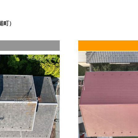
※１ チョーキング・・・外壁を指で触
※２ トタン・・・薄い鋼板に亜鉛をめっ
槌町）
※３ ケレン作業・・・塗装前の素材に
塗料の密着度を高める効果がある
※４ フッ素塗料・・・フッ素が含まれ
（２０２３年９月取材）