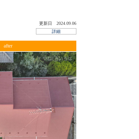
った時に白い粉がつくこと
きした“トタン板”で作られた屋根材
更新日 2024.09.06
付いている汚れや錆を落とす作業のこと。
詳細
た合成樹脂が主成分の塗料
after