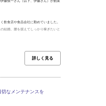
の伊藤慎一さん（以下、伊藤さん）が創業
。
らく飲食店や食品会社に勤めていました。
んの結婚。腰を据えてしっかり稼ぎたいと
は父がやっている塗装の仕事をしようとは
詳しく見る
る前の会社では長らく非正規だったため、
りました。屋根の上が苦手ながらもこの仕
さまから直に感謝されることですね。以前
いの職種だったので、自分が形にした仕事
いただける塗装という仕事は本当にやりが
適切なメンテナンスを