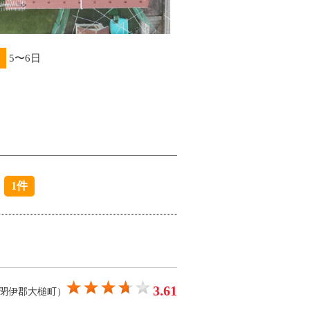
5〜6日
1件
3.61
上閉伊郡大槌町）