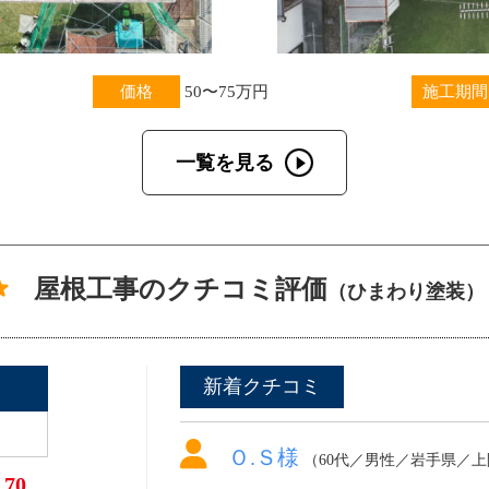
価格
50〜75万円
施工期間
一覧を見る
屋根工事のクチコミ評価
（ひまわり塗装）
新着クチコミ
Ｏ.Ｓ様
（60代／男性／岩手県／
.70