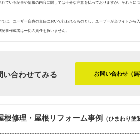
Y03-AZC
工事店番号
されている記事や情報の内容に関しては十分な注意を払っておりますが、それらに
「アフターフォローとして１、３、５、
いては、ユーザー自身の責任において行われるものとし、ユーザーが当サイトから
気になることがあれば、点検の際にお知
び記事作成者は一切の責任を負いません。
ナンスをと言われますよね。屋根はなか
家の1階部分と2階部分の間にある幕板の
インなので、見積りをしてみるのが良い
って必ず施工しなければいけないという
会になるので気軽にお問い合わせくださ
問い合わせてみる
お問い合わせ（無
伊藤さんの明るい語り口や時折混じるユ
も笑顔になる商売をしています」という
になる取材でした。話しやすい経営者さ
屋根修理・屋根リフォーム事例
ても嬉しい存在です。ひまわり塗装は、
（ひまわり塗
す。