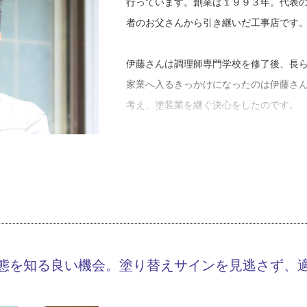
行っています。創業は１９９３年。代表
者のお父さんから引き継いだ工事店です
伊藤さんは調理師専門学校を修了後、長
家業へ入るきっかけになったのは伊藤さ
考え、塗装業を継ぐ決心をしたのです。
「実は高いところが苦手で、子どもの頃
考えたことがなかったんです。塗装をや
結婚をきっかけに一念発起して家業へ入
事をしていて良かったと思うのは、お客
の仕事は飲食業や工場勤務など全く畑違
に対してお客さまから笑顔や言葉を直接
態を知る良い機会。塗り替えサインを見逃さず、
いがあります。」