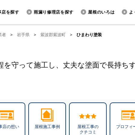
事店を探す
雨漏り修理店を探す
屋根のいろは
よ
業者
>
岩手県
>
紫波郡紫波町
>
ひまわり塗装
程を守って施工し、丈夫な塗面で長持ち
事店の想い
屋根施工事例
屋根工事の
プロフィ
クチコミ