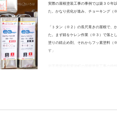
ひまわり塗装の強みは、基本に忠実な施
実際の屋根塗装工事の事例では築３０年
るだけ」と伊藤さんは言いますが、誠実
た。かなり劣化が進み、チョーキング（
に繋がります。
「トタン（※２）の長尺葺きの屋根で、
「うちはメーカー推奨の攪拌（かくはん
た。まず錆をケレン作業（※３）で落と
仕上げます。他には見積り時の現場調査
塗りの錆止め剤、それからフッ素塗料（
てお客さまに渡しています。『こんなに
す」
けるので、これはうちの強みなのかもし
きたいと考えているんです。代表が私な
岩手県紫波郡紫波町の屋根塗装工事の特
強い上司がいないし、何より私が楽しく
気温が低くなると塗料が乾きにくく塗面
と思います。仲間が欲しいんです。楽し
め、冬に施工する場合は塗料に硬化促進
最後に「やねいろは」をご覧になってい
そして屋根リフォームや屋根修理、雨漏
ジです。