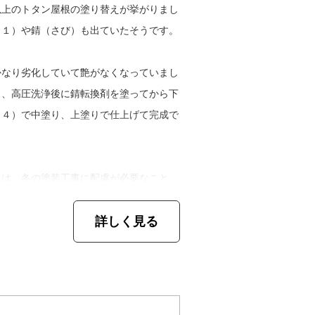
工をすること。「当たり前の仕事をしてい
以上のトタン屋根の塗り替えが挙がりまし
な作業はそのまま工事店としてのモットー
※１）や錆（さび）も出ていたそうです。
かなり劣化していて艶がなくなっていまし
）方法や塗布量を守り、３度塗りで丁寧に
し、高圧洗浄後に錆転換剤を塗ってから下
報告書や完工時の現場完了報告書を用意し
※４）で中塗り、上塗りで仕上げて完成で
丁寧に作ってくれて』という反応がいただ
れませんね。今後はスタッフを増やしてい
ので会ったらわかると思うのですが、我の
性は、冬の塗装工事に配慮が必要なこと。
働いているんで、うちは働きやすい職場だ
の艶や硬化に影響するそうです。そのた
く一緒に働いてもらえたら嬉しいですね」
詳しく見る
剤を混ぜて対応します。
る、屋根塗装の劣化でお困りのお客さま、
り修理を検討しているお客さまへメッセー