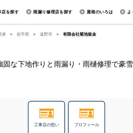
事店を探す
雨漏り修理店を探す
屋根のいろは
よ
業者
>
岩手県
>
遠野市
>
有限会社菊池板金
強固な下地作りと雨漏り・雨樋修理で豪
工事店の想い
プロフィール