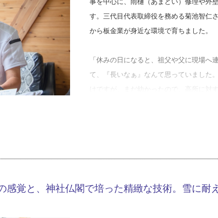
事を中心に、雨樋（あまどい）修理や外
す。三代目代表取締役を務める菊池智仁
から板金業が身近な環境で育ちました。
「休みの日になると、祖父や父に現場へ
て、『長いなぁ』なんて思っていました
けですが、まだ幼かったので、高所に対
です。中学生ぐらいから段々と内容を理
手伝いはするものの家業を継ぐつもりは
に就職しました。しかし、工場内での繰
後、20歳で板金の世界へ足を踏み入れた
の感覚と、神社仏閣で培った精緻な技術。雪に耐
「勤めていた会社は一日中ずっと工場に
です。次を考えていたときに実家が忙し