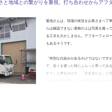
Y03-AZI
工事店番号
さと地域との繋がりを重視。打ち合わせからアフ
改善を進めてきました。
屋根の上を歩くことで、古い釘が突き破
些細な傷も見逃さず、必ず補修してから
「父は経営に対しても昔ながらの職人気
が、そこは常に意識していますね」
菊池さんは、現場の状況をお客さまへ丁
なので、管理の面など変えているところ
らは確認できない屋根の上は写真を撮っ
こと自体が凄いと、父を尊敬するように
菊池板金には、神社仏閣の新築および葺
る工夫を欠かしません。アフターフォロ
大切さは徹底して従業員に伝えています
さんは20代の頃に、神社仏閣専門の職人
もあるそうです。
ように、今後も無理せず長く続けていき
場を統括する立場となった今、その経験
「特別な仕組みがあるわけではないですが
「銅板は気温によって伸縮するので、そ
て、近くを通った時にふらっと寄ってみ
幅を持たせつつ、雨を絶対に漏らさない
か？』と声をかけて、『大丈夫だよ』と
では、一人ひとりのやり方が違うので、
からまた別の困りごとを相談していただ
を防ぐために、実物を見せながらレクチ
な管理能力が求められる現場ですね」
最後に「やねいろは」をご覧になってい
鋼板屋根）の劣化でお困りのお客さま、
岩手県遠野市の金属屋根工事について尋
ているお客さまへメッセージです。