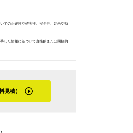
けでは足りず、他にもさまざまな工夫を加
まずは気軽にお問い合わせください。最初
ついての正確性や確実性、安全性、効果や効
応しています。どんな些細なことでも構い
滑り落ちてしまうんです。そこで、うちは
に合わせた最適な提案をさせていただきま
』の設置も提案しています。雨樋修理に関
入手した情報に基づいて直接的または間接的
り付けるのが鉄則です。下げすぎると雨水
雪の重みで破損してしまう。雨をしっかり
と、体を動かすことが好きだったと話して
調整するのがコツです」
現場で汗を流す板金業には、幼少期の原体
かさと誠実な仕事ぶりに、遠野の町で愛さ
憩時には材料を縛ったり、重石を乗せたり
料見積）
注意を払っているとのこと。そうした小さ
ています。
）