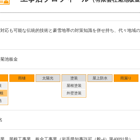
閣対応も可能な伝統的技術と豪雪地帯の対策知識を併せ持ち、代々地域
ろ
社菊池板金
雨樋
太陽光
塗装
屋上防水
雨漏り
根
屋根塗装
根
外壁塗装
他
名
業、屋根工事業、板金工事業（岩手県知事許可（般-4）第40091号）