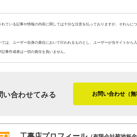
め金具が欠かせません。しかし、それだ
えて屋根を守っています。
「屋根や雨樋で困ったことがあったら、
されている記事や情報の内容に関しては十分な注意を払っておりますが、それらに
の打ち合わせから施工まで、一貫して対
「雪止め金具だけでは、雪の量が多いと
ません。相談していただければ、ご要望
より落雪防止効果の高い『スノーネット
いては、ユーザー自身の責任において行われるものとし、ユーザーが当サイトから
す」
しても、金具の高さをなるべく低めに取
び記事作成者は一切の責任を負いません。
を受け止められませんが、上げすぎると
幼い頃は、自然のなかで昆虫採集するこ
受け止めつつ、雪を逃がす絶妙な角度で
くれた菊池さん。自然と向き合いながら
験と通じるものがあります。物腰の柔ら
また、風が強い地域特性に合わせて、休
れ続ける菊池板金の強みを感じました。
問い合わせてみる
お問い合わせ（無
するなど、施工中の材料管理にも細心の
な積み重ねが現場の安全と品質に繋がっ
（2026年4月取材）
※1 垂木・・・屋根の骨組みの一種
工事店プロフィール
（有限会社菊池板金