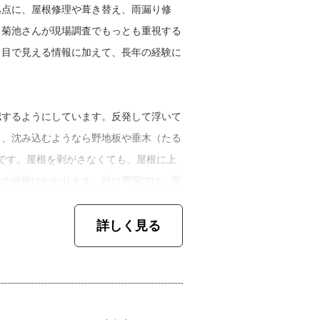
からも技術を教わって、よく叱られました
拠点に、屋根修理や葺き替え、雨漏り修
だったり雨樋だったり、毎日違う現場へ行
。菊池さんが現場調査でもっとも重視する
」
。目で見える情報に加えて、長年の経験に
、「寒さです」と即答する菊池さん。遠野
は、職人としての忍耐力を問われるもので
認するようにしています。反発して浮いて
し、沈み込むようなら野地板や垂木（たる
です。屋根を剥がさなくても、屋根に上
。すると、持っているハサミが開かなくな
体の状態はわかります。特に雪国では、落
て気づかない。真冬は施工が止まると思わ
んですよ」
でもあります。過酷な環境のときもあるけ
詳しく見る
んでしょうね」
ところ、完成後には見えなくなってしまう
て話してくれました。
しました。一時は、長年勤めた従業員が独立
かし、菊池さんは自分なりのやり方で経営
しています。作業をするために自分たちが