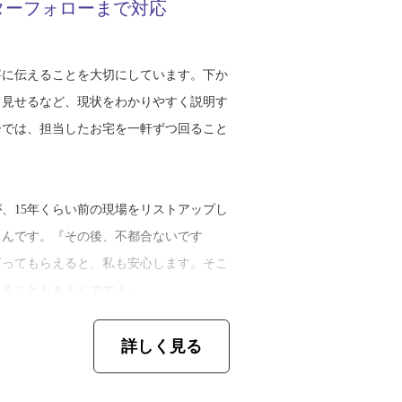
ターフォローまで対応
って穴が開くことがあるんです。そういう
新しい屋根材を置く。当たり前のことです
質でしたが、自分はきっちりしたいタイプ
寧に伝えることを大切にしています。下か
です。一方で、怪我なく仕事を続けている
て見せるなど、現状をわかりやすく説明す
もなりました。それを見習い、安全管理の
き替えに関する依頼も寄せられます。菊池
ーでは、担当したお宅を一軒ずつ回ること
。遠野という地域で代々続く家業を守れる
さんのもとで銅板工事を勉強しました。現
たいです」
が活かされているそうです。
、15年くらい前の現場をリストアップし
の動きを計算した特殊な細工が必要です。
るんです。『その後、不都合ないです
ようにする。また、多くの職人が入る現場
言ってもらえると、私も安心します。そこ
どうしてもムラが出てしまうんです。それ
けることもあるんですよ」
ャーし、仕上がりを統一しています。繊細
詳しく見る
る、雨漏り修理や金属屋根（ガルバリウム
そして屋根リフォームや屋根修理を検討し
ねました。遠野市は豪雪地帯のため、雪止