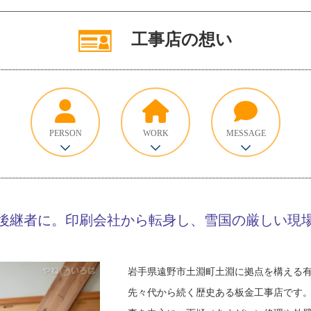
工事店の想い
PERSON
WORK
MESSAGE
後継者に。印刷会社から転身し、雪国の厳しい現
岩手県遠野市土淵町土淵に拠点を構える
先々代から続く歴史ある板金工事店です