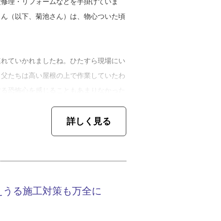
壁修理・リフォームなどを手掛けていま
さん（以下、菊池さん）は、物心ついた頃
連れていかれましたね。ひたすら現場にい
。父たちは高い屋根の上で作業していたわ
する恐怖心を感じることもあまりなかった
解し、仕事を手伝うようになりました」
詳しく見る
なく、高校を卒業した菊池さんは印刷会社
り返しの作業に違和感を覚えて退職。その
そうです。
えうる施工対策も万全に
いる環境で、自分には向いていなかったん
くなり、時間があるから手伝うことになり