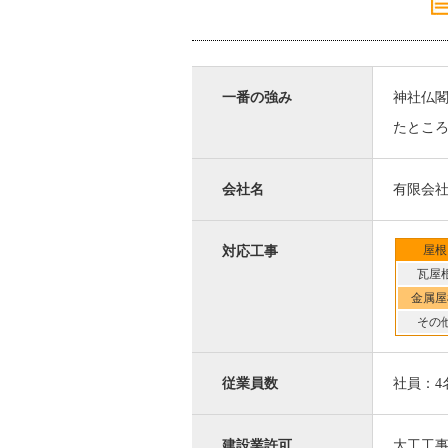
一番の強み
神社仏
たとこ
会社名
有限会
屋根
対応工事
瓦屋
金属屋
その
従業員数
社員：4
建設業許可
大工工事