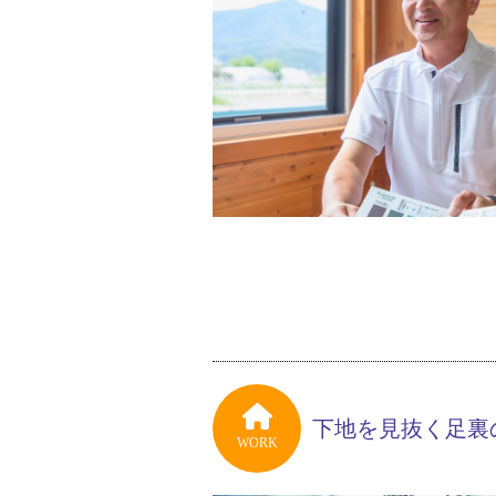
下地を見抜く足裏
WORK