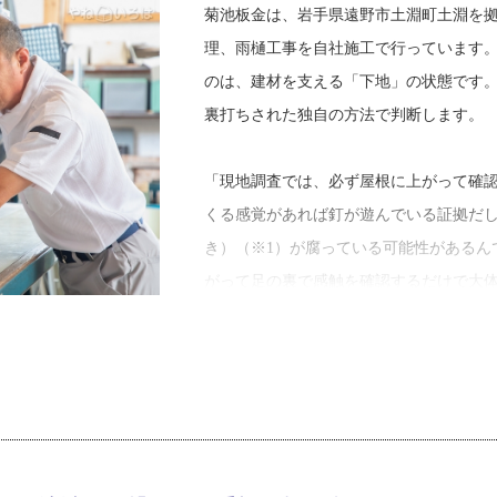
ました。当初は父だけでなく従業員さん
菊池板金は、岩手県遠野市土淵町土淵を
ね。だけど今まで続けられたのは、屋根
理、雨樋工事を自社施工で行っています
く仕事が性に合っていたんだと思います
のは、建材を支える「下地」の状態です
裏打ちされた独自の方法で判断します。
特に大変だったことは？と尋ねたところ
市は降雪量が多い地域です。冬の厳しさ
「現地調査では、必ず屋根に上がって確
した。
くる感覚があれば釘が遊んでいる証拠だ
き）（※1）が腐っている可能性があるん
「遠野の冬はマイナス20度にもなります
がって足の裏で感触を確認するだけで大
るんですよ。鼻水が垂れても麻痺してい
雪の衝撃で垂木が折れていることも多い
れがちですが、公共工事は追い込み時期
ど、やっぱり外に出る仕事の方が好きな
屋根の施工で気をつけている点を尋ねた
ルーフィング（下葺き材）の処理につい
2019年、菊池さんは代表取締役に就任
するなど困難にも直面したそうです。し
「下葺き材のわずかな裂けや穴には注意