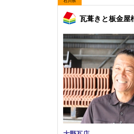
石川県
瓦葺きと板金屋
大野瓦店