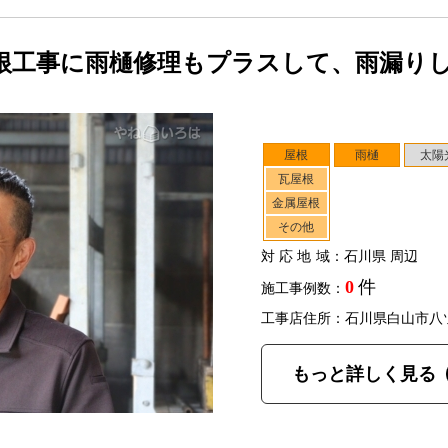
根工事に雨樋修理もプラスして、雨漏り
屋根
雨樋
太陽
瓦屋根
金属屋根
その他
対応地域
：石川県 周辺
0
件
施工事例数：
工事店住所：石川県白山市八
もっと詳しく見る