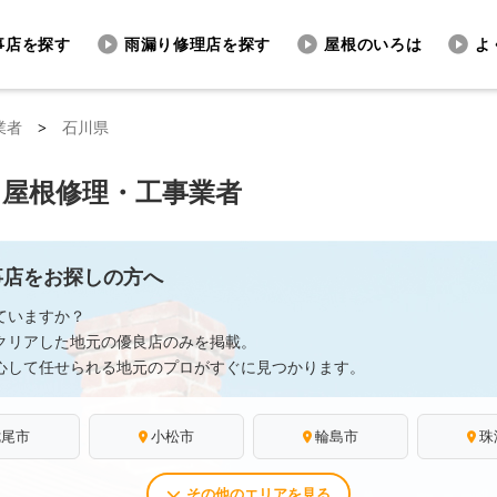
事店を探す
雨漏り修理店を探す
屋根のいろは
よ
業者
>
石川県
る屋根修理・工事業者
事店をお探しの方へ
ていますか？
クリアした地元の優良店のみを掲載。
心して任せられる地元のプロがすぐに見つかります。
七尾市
小松市
輪島市
珠
その他のエリアを見る