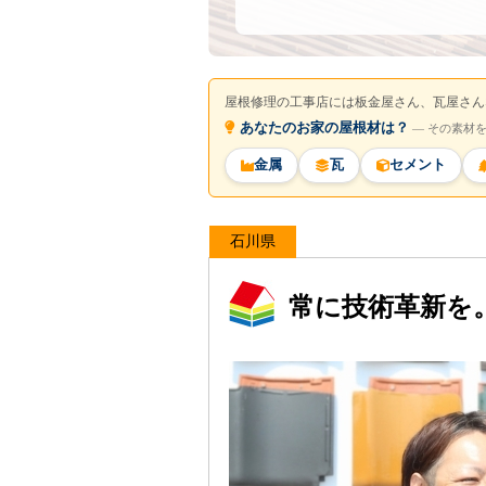
屋根修理の工事店には板金屋さん、瓦屋さん
あなたのお家の屋根材は？
― その素材
金属
瓦
セメント
石川県
常に技術革新を