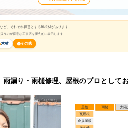
など、それぞれ得意とする屋根材があります。
を扱うのが得意な工事店を優先的に表示します
木材
その他
。雨漏り・雨樋修理、屋根のプロとして
屋根
雨樋
太陽
瓦屋根
金属屋根
その他