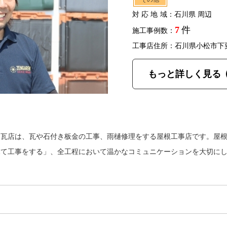
対応地域
：石川県 周辺
7
件
施工事例数：
工事店住所：石川県小松市下
もっと詳しく見る
口瓦店は、瓦や石付き板金の工事、雨樋修理をする屋根工事店です。屋
見て工事をする」、全工程において温かなコミュニケーションを大切に