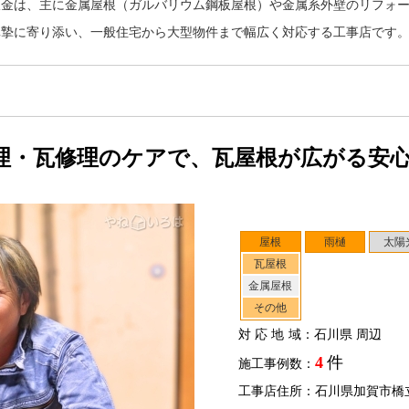
板金は、主に金属屋根（ガルバリウム鋼板屋根）や金属系外壁のリフォ
真摯に寄り添い、一般住宅から大型物件まで幅広く対応する工事店です
理・瓦修理のケアで、瓦屋根が広がる安
屋根
雨樋
太陽
瓦屋根
金属屋根
その他
対応地域
：石川県 周辺
4
件
施工事例数：
工事店住所：石川県加賀市橋