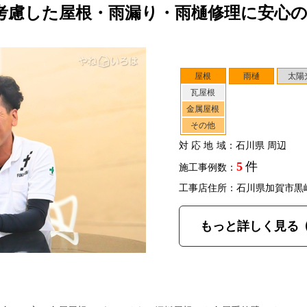
考慮した屋根・雨漏り・雨樋修理に安心
屋根
雨樋
太陽
瓦屋根
金属屋根
その他
対応地域
：石川県 周辺
5
件
施工事例数：
工事店住所：石川県加賀市黒
もっと詳しく見る