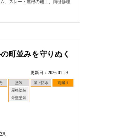
ーム、スレート屋根の施工、雨樋修理
。
心の町並みを守りぬく
更新日：2026.01.29
光
塗装
屋上防水
雨漏り
屋根塗装
外壁塗装
立町