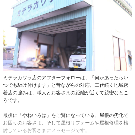
てもらっていました。おそらく、早く仕事を覚えてほしか
地域に欠かせないものですし、それを修理できるのはとて
ったんでしょうね」
も嬉しいです。子どもたちにも『これは僕が葺いた屋根だ
よ』と伝えられるし、古い瓦屋根の葺き替えも、これから
経営者となった今も、現場に出て瓦を葺く毎日。現場が大
また何十年と使われるんだと思うと、こんなに誇らしい仕
好きで、自分の手でやり抜きたい気持ちが強く、身体が動
事はありません。『早い安い仕事』に比べたら、値段は張
く限り屋根の上で仕事がしたいといいます。
るし時間もかかりますが、それでも、地域に根差した建物
のメンテナンスに携われるこの仕事が好きですね」
「瓦の仕事をしてきて、苦しいと思ったことはありませ
ん。自営業なので良し悪しはありますが、私はこの仕事が
ここ数年、ミテラカワラ店で尽力しているのは瓦屋根の災
好きですよ。瓦できれいな曲線が描けたときはすごく気持
害対策。福井県坂井市は、積雪が気候の大きな特徴で、自
ちがいいんです。父は昔気質の職人だったので、工法や納
ミテラカワラ店のアフターフォローは、「何かあったらい
然災害もそれなりに発生します。三寺さんは、台風、豪雪
め方で意見の食い違いが起こるときもありましたが、わり
つでも駆け付けます」と昔ながらの対応。二代続く地域密
雨、地震などあらゆる災害に強い施工を目指しているので
と仲良くやってきました」
着店の強みは、職人とお客さまの距離が近くて親密なとこ
す。
ろです。
三寺さんに代替わりして2年後、先代に病気が発覚しまし
「これまでも災害対策には力を入れてきたんですが、今ま
た。その頃、他社から応援を頼まれる機会が増え、県外の
最後に「やねいろは」をご覧になっている、屋根の劣化で
で以上に瓦の飛散を防止する耐震・耐風対策、雨漏り防止
ベテラン職人たちと関わるうちに、技術向上への貪欲さと
お困りのお客さま、そして屋根リフォームや屋根修理を検
策を取っていきたいですね。北陸は雪の影響が他の地域よ
経営者としての責任が芽生えてきたそうです。
討しているお客さまにメッセージです。
り強いので、平瓦には全数止め（※1）が基本工法。棟の部