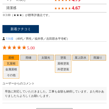
4.67
清潔感
※3.00（★★★）が標準評価点です。
Y18-AZE
工事店番号
新着クチコミ
Y.K様
（40代／男性／福井県／吉田郡永平寺町）
5.00
屋根
雨樋
太陽光
塗装
屋上防水
雨漏り
瓦屋根
屋根塗装
金属屋根
外壁塗装
その他
ユーザーからのコメント
早急に対応していただきました。工事も金額も納得しています。また何かあ
りましたらよろしくお願いします。