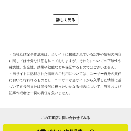
分も緊結止めや、小松瓦や三州瓦だとツメがあるのでビス
「応援仕事で大勢の職人さんの仕事に触れたおかげで、幅
「見積もりから施工まで全て僕の目で確かめて施工するの
止めにしていきます。災害のあと、マスコミが取り上げる
広い技術と瓦葺きの奥の深さを実感しました。もっともっ
が、ミテラカワラ店の強みです。個人でやっているからに
詳しく見る
崩れた瓦は、昔の練った土に瓦を置いているだけの土葺き
と皆に認められる技術を身に付けたいと強く思うようにな
は、お客さまにフットワークの軽さと細やかな配慮を感じ
の屋根ですね。今はビスや釘でしっかり瓦を止めるので、
ったんです。
ていただきたいですね。あと、これは大事な話で……、屋
強風や積雪であのように崩れる事態にはなりません」
福井県の住宅で使われる屋根材は圧倒的に瓦が多く、この
根は目で見て毎日確かめられる場所ではありません。屋根
辺りの親方勢が持つ瓦葺きの技術は越前瓦向けが多いで
の不具合は、雨漏りになったり瓦が落下してきたりして初
実際の屋根工事では、特殊な瓦葺きの事例が挙がりまし
す。僕の中だけで技術が止まってしまってはいけないと、
めて気が付くもので、その時点ですでに大惨事になってい
・当社及び記事作成者は、当サイトに掲載されている記事や情報の内容
た。住宅の廊下の上にあたる面積の狭い銅板屋根の上に、
に関しては十分な注意を払っておりますが、それらについての正確性や
この頃から考えるようになりました。父が病気になって、
る事例も少なくありません。こまめな点検やケアが屋根を
瓦を葺いたそうです。
確実性、安全性、効果や効能などを保証するものではございません。
自分を鼓舞したかったのもあったかもしれませんね」
長持ちさせるコツです。金額の負担も軽くなるので、何十
・当サイトに記載された情報のご利用については、ユーザー自身の責任
年も点検してないというお客さま、気軽にお問い合わせく
「お客さまに依頼された、かなり特殊な屋根修理の例です
において行われるものとし、ユーザーが当サイトから入手した情報に基
ださい」
ね。棟（※2）の銅板が傷んでいて、いずれ穴が開くだろう
づいて直接的または間接的に被ったいかなる損害について、当社および
記事作成者は一切の責任を負いません。
という状態でした。銅板の上に桟木を打ってから防水シー
お客さまとの雑談が好きで、話を聞き出すのがうまいと自
トを敷き、再度桟木を打ってその上に瓦を葺いていきまし
負する三寺さん。年配の方や若い方、どんなお客さまとも
た。ただ、これができるのは建物が堅牢な場合のみ。北陸
すんなり打ち解けられるそうです。取材でたくさんの話を
の古い家はすごくしっかり建てられているので、このやり
この工事店に問い合わせてみる
聞いているうちに、瓦葺き、接客、仕事に関するあらゆる
方ができるんです。コロニアルを使っている家だと家の柱
ものを楽しむ三寺さんの姿が脳裏に浮かんできます。人生
が細いので、こういった施工は難しいかもしれません」