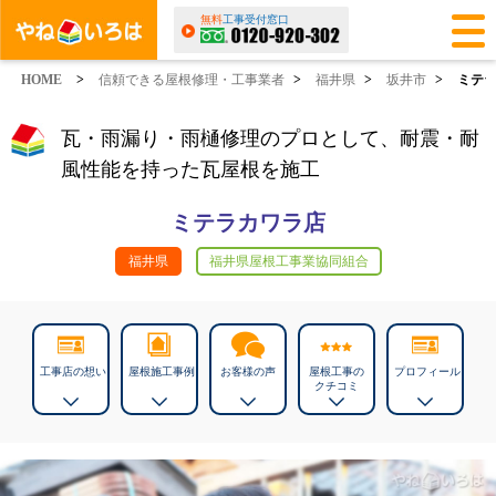
無料
工事受付窓口
HOME
>
信頼できる屋根修理・工事業者
>
福井県
>
坂井市
>
ミテ
瓦・雨漏り・雨樋修理のプロとして、耐震・耐
風性能を持った瓦屋根を施工
ミテラカワラ店
福井県
福井県屋根工事業協同組合
工事店の想い
屋根施工事例
お客様の声
屋根工事の
プロフィール
クチコミ