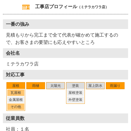
工事店プロフィール
（ミテラカワラ店）
一番の強み
見積もりから完工まで全て代表が確かめて施工するの
で、お客さまの要望にも応えやすいところ
会社名
ミテラカワラ店
対応工事
屋根
雨樋
太陽光
塗装
屋上防水
雨漏り
瓦屋根
屋根塗装
金属屋根
外壁塗装
その他
従業員数
社員：１名