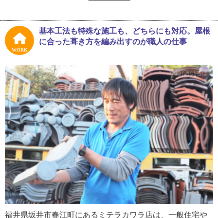
工事店を切り盛りしている瓦職人の三寺健一さん（以下、
三寺さん）。幼い頃からものづくりが好きで、父の仕事を
継いだのはとても自然な流れだったといいます。
基本工法も特殊な施工も、どちらにも対応。屋根
に合った葺き方を編み出すのが職人の仕事
「僕には姉が2人いて、よく一緒に折り紙をして遊んでいま
WORK
したよ。手先が器用で細かい作業が大好きでした。職人へ
の憧れは、実家を新築したときの大工さんかな。子ども心
にカッコ良かったですね」
職人への憧れの始まりは、父ではなく家を建ててくれた大
工さん。しかし、だからといって大工を目指したわけでは
なく、高校生の夏休みには瓦職人の父の現場でアルバイト
をしていました。手仕事が好きだったこともあり、家業の
手伝いは全く苦にならなかったそうです。
高校卒業後、三寺さんは大学へ進学。経済学部で学び、卒
業後は住宅販売会社へ就職しました。当時、経済学部卒業
生の地元での就職先は営業か小売業が多く、三寺さんはせ
福井県坂井市春江町にあるミテラカワラ店は、一般住宅や