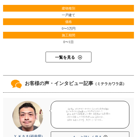
建物種別
一戸建て
価格
0〜5万円
施工期間
0〜1日
一覧を見る
お客様の声・インタビュー記事
（ミテラカワラ店）
Ｙ.Ｋさま(福井県)