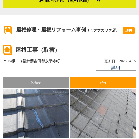
お問い合わせ（無料見積）
そのものを謳歌しているひとりの職人の様子を、目の当た
りにした貴重な時間となりました。
※1 全数止め・・・全ての瓦を桟木に固定させる工法
※2 棟・・・屋根が交差して山型に稜線になったその部
屋根修理・屋根リフォーム事例
（ミテラカワラ店）
分。または、屋根の頂上にある水平な部位
10件
（2021年2月取材）
（2026年4月加筆修正）
屋根工事（取替）
Ｙ.Ｋ様 （福井県吉田郡永平寺町）
更新日 2025.04.15
詳細
before
after