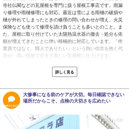
っかく物を売るなら大きなものを扱ってみたいと、住宅販
寺社仏閣などの瓦屋根を専門に扱う屋根工事店です。雨漏
売の道へ進んだのです。
り修理や雨樋修理にも対応。最近は雪による雨樋の破損や
樋が外れてしまったときの修理の問い合わせが増え、火災
「住宅購入という一生に一度の買い物をサポートする仕事
保険なども使って修理を請け負うことも多いとのこと。ま
ができたのは、とても貴重な体験でした。プレゼンボード
た、屋根に取り付けていた太陽熱温水器の撤去・処分も依
を作るのが楽しくて、作り込み過ぎて上司に怒られたのが
頼が増えてきたことに伴い積極的に対応しています。「作
懐かしいです。ただ、結婚を考え始めたときに不規則な勤
業員ではなく、職人でありたい」という熱い信念を抱く代
務がネックで……。家庭を築く上で、このままの働き方で
表が、高い技術で丈夫で美しい瓦屋根に仕上げます。
はいずれ辛くなりそうだと考えて家業に入る決心をしまし
た」
三寺さんに瓦葺きの仕事のやりがいを尋ねたところ、「単
詳しく見る
なる作業員ではなく、屋根の状態にあった提案ができる職
瓦屋根の仕事は職人の世界で、「仕事は見て覚えろ」が主
人であることですね」と迷いない回答が。近年、金属屋根
流な時代でした。しかし、三寺さんは父が親方だったこと
（ガルバリウム鋼板屋根）に需要が押されがちな瓦屋根で
大惨事になる前のケアが大切。毎日確認できない
もあり、丁寧に技術を教わったといいます。
すが、福井県坂井市には瓦屋根が目立ちます。持ち家率の
場所だからこそ、点検の大切さを広めたい
高さは全国でも上位で、古い家を次世代に引き継ぐ人も少
MESSAGE
「親子なのでね、必要以上に厳しくはされなかったかな。
なくないようです。
できない作業でも、まずやってみろと瓦を持たされた記憶
があります。見積もりなどの事務作業も早い段階でやらせ
「この仕事のやりがいは、地図に残ること。お寺や神社は