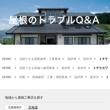
HOME
>
信頼できる屋根修理・工事業者
>
福井県
>
坂井市
>
ミテラ
HOME
>
信頼できる雨漏り修理業者
>
福井県
>
坂井市
>
ミテラカワ
HOME
>
特集
>
雨樋修理・工事・掃除業者
>
福井県
>
坂井市
>
ミ
地域から屋根工事店を探す
北海道
北海道地方