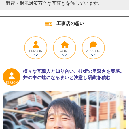
耐震・耐風対策万全な瓦葺きを施しています。
工事店の想い
PERSON
WORK
MESSAGE
様々な瓦職人と知り合い、技術の奥深さを実感。
井の中の蛙になるまいと決意し研鑚を積む
PERSON