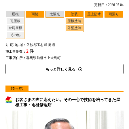
更新日：2026.07.04
屋根
雨樋
太陽光
塗装
屋上防水
雨漏り
瓦屋根
屋根塗装
金属屋根
外壁塗装
その他
対応地域
：佐波郡玉村町 周辺
2
件
施工事例数：
工事店住所：群馬県前橋市上大島町
もっと詳しく見る
埼玉県
お客さまの声に応えたい。その一心で技術を培ってきた屋
根工事・雨樋修理店