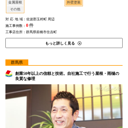
金属屋根
外壁塗装
その他
対応地域
：佐波郡玉村町 周辺
0
件
施工事例数：
工事店住所：群馬県前橋市住吉町
もっと詳しく見る
群馬県
創業50年以上の信頼と技術。自社施工で行う屋根・雨樋の
良質な修理