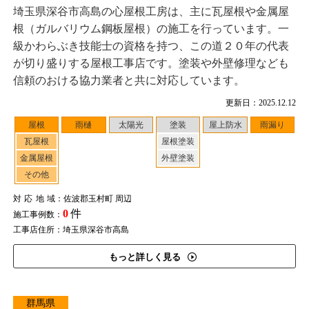
埼玉県深谷市高島の心屋根工房は、主に瓦屋根や金属屋
根（ガルバリウム鋼板屋根）の施工を行っています。一
級かわらぶき技能士の資格を持つ、この道２０年の代表
が切り盛りする屋根工事店です。塗装や外壁修理なども
信頼のおける協力業者と共に対応しています。
更新日：2025.12.12
屋根
雨樋
太陽光
塗装
屋上防水
雨漏り
瓦屋根
屋根塗装
金属屋根
外壁塗装
その他
対応地域
：佐波郡玉村町 周辺
0
件
施工事例数：
工事店住所：埼玉県深谷市高島
もっと詳しく見る
群馬県