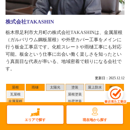
株式会社TAKASHIN
栃木県足利市大月町の株式会社TAKASHINは、金属屋根
（ガルバリウム鋼板屋根）や外壁カバー工事をメインに
行う板金工事店です。化粧スレートや雨樋工事にも対応
可能。板金という仕事に出会い働く楽しさを知ったとい
う真面目な代表が率いる、地域密着で頼りになる会社で
す。
更新日：2025.12.12
屋根
雨樋
太陽光
塗装
屋上防水
雨漏り
瓦屋根
屋根塗装
金属屋根
外壁塗装
その他
対応地域
：佐波郡玉村町 周辺
現在地から探す
エリアで探す
1
件
施工事例数：