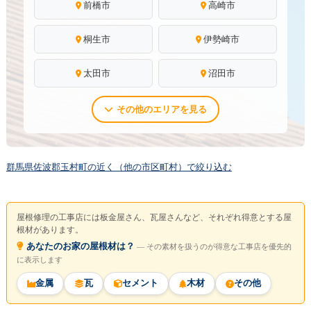
前橋市
高崎市
桐生市
伊勢崎市
太田市
沼田市
その他のエリアを見る
群馬県佐波郡玉村町の近く（他の市区町村）で絞り込む
屋根修理の工事店には板金屋さん、瓦屋さんなど、それぞれ得意とする屋
根材があります。
あなたのお家の屋根材は？
― その素材を扱うのが得意な工事店を優先的
に表示します
金属
瓦
セメント
木材
その他