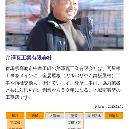
芹澤瓦工業有限会社
群馬県高崎市中室田町の芹澤瓦工業有限会社は、瓦屋根
工事をメインに、金属屋根（ガルバリウム鋼板屋根）工
事や雨樋交換も手掛けています。外壁工事は、協力業者
と共に対応可能。創業から５０年になる、地域密着型の
工事店です。
更新日：2025.12.12
屋根
雨樋
太陽光
塗装
屋上防水
雨漏り
瓦屋根
屋根塗装