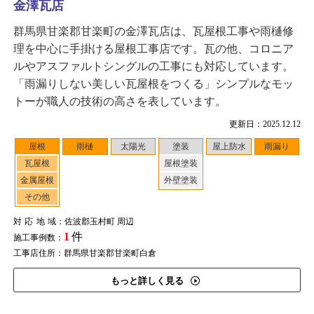
金澤瓦店
群馬県甘楽郡甘楽町の金澤瓦店は、瓦屋根工事や雨樋修
理を中心に手掛ける屋根工事店です。瓦の他、コロニア
ルやアスファルトシングルの工事にも対応しています。
「雨漏りしない美しい瓦屋根をつくる」シンプルなモッ
トーが職人の技術の高さを表しています。
更新日：2025.12.12
屋根
雨樋
太陽光
塗装
屋上防水
雨漏り
瓦屋根
屋根塗装
金属屋根
外壁塗装
その他
対応地域
：佐波郡玉村町 周辺
1
件
施工事例数：
工事店住所：群馬県甘楽郡甘楽町白倉
もっと詳しく見る