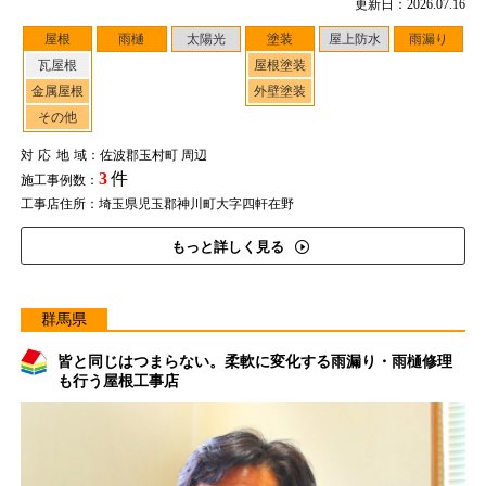
更新日：2026.07.16
屋根
雨樋
太陽光
塗装
屋上防水
雨漏り
瓦屋根
屋根塗装
金属屋根
外壁塗装
その他
対応地域
：佐波郡玉村町 周辺
3
件
施工事例数：
工事店住所：埼玉県児玉郡神川町大字四軒在野
もっと詳しく見る
群馬県
皆と同じはつまらない。柔軟に変化する雨漏り・雨樋修理
も行う屋根工事店