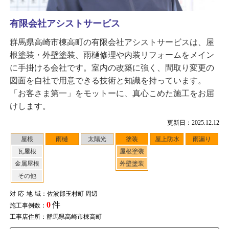
有限会社アシストサービス
群馬県高崎市棟高町の有限会社アシストサービスは、屋
根塗装・外壁塗装、雨樋修理や内装リフォームをメイン
に手掛ける会社です。室内の改築に強く、間取り変更の
図面を自社で用意できる技術と知識を持っています。
「お客さま第一」をモットーに、真心こめた施工をお届
けします。
更新日：2025.12.12
屋根
雨樋
太陽光
塗装
屋上防水
雨漏り
瓦屋根
屋根塗装
金属屋根
外壁塗装
その他
対応地域
：佐波郡玉村町 周辺
0
件
施工事例数：
工事店住所：群馬県高崎市棟高町