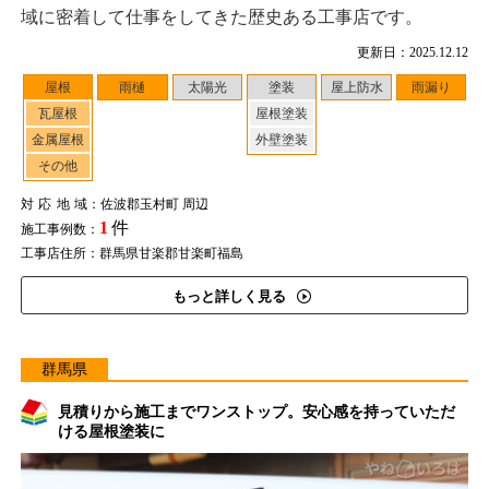
域に密着して仕事をしてきた歴史ある工事店です。
更新日：2025.12.12
屋根
雨樋
太陽光
塗装
屋上防水
雨漏り
瓦屋根
屋根塗装
金属屋根
外壁塗装
その他
対応地域
：佐波郡玉村町 周辺
1
件
施工事例数：
工事店住所：群馬県甘楽郡甘楽町福島
もっと詳しく見る
群馬県
見積りから施工までワンストップ。安心感を持っていただ
ける屋根塗装に