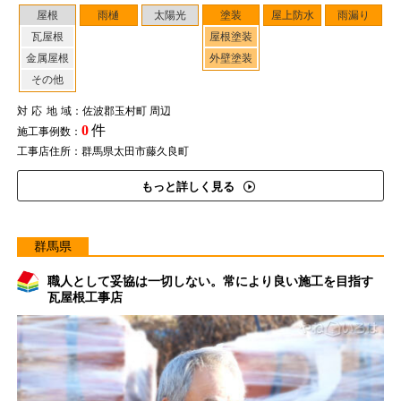
屋根
雨樋
太陽光
塗装
屋上防水
雨漏り
瓦屋根
屋根塗装
金属屋根
外壁塗装
その他
対応地域
：佐波郡玉村町 周辺
0
件
施工事例数：
工事店住所：群馬県太田市藤久良町
もっと詳しく見る
群馬県
職人として妥協は一切しない。常により良い施工を目指す
瓦屋根工事店