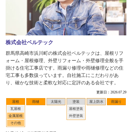
株式会社ベルテック
群馬県高崎市浜川町の株式会社ベルテックは、屋根リフ
ォーム・屋根修理、外壁リフォーム・外壁修理全般を手
掛ける住宅工事店です。雨漏り修理や雨樋修理などの住
宅工事も多数扱っています。自社施工にこだわりがあ
り、確かな技術と柔軟な対応に定評のある会社です。
更新日：2026.07.29
屋根
雨樋
太陽光
塗装
屋上防水
雨漏り
瓦屋根
屋根塗装
金属屋根
外壁塗装
その他