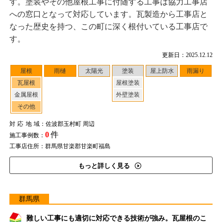
す。塗装やその他屋根工事に付随する工事は協力工事店
への窓口となって対応しています。瓦製造から工事店と
なった歴史を持つ、この町に深く根付いている工事店で
す。
更新日：2025.12.12
屋根
雨樋
太陽光
塗装
屋上防水
雨漏り
瓦屋根
屋根塗装
金属屋根
外壁塗装
その他
対応地域
：佐波郡玉村町 周辺
0
件
施工事例数：
工事店住所：群馬県甘楽郡甘楽町福島
もっと詳しく見る
群馬県
難しい工事にも適切に対応できる技術が強み。瓦屋根のこ