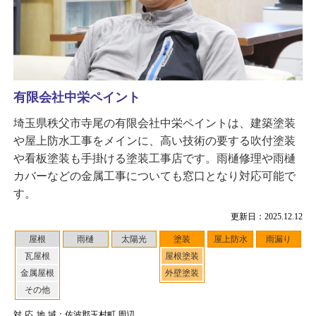
有限会社中栄ペイント
埼玉県秩父市寺尾の有限会社中栄ペイントは、建築塗装
や屋上防水工事をメインに、高い技術の要する吹付塗装
や看板塗装も手掛ける塗装工事店です。雨樋修理や雨樋
カバーなどの金属工事についても窓口となり対応可能で
す。
更新日：2025.12.12
屋根
雨樋
太陽光
塗装
屋上防水
雨漏り
瓦屋根
屋根塗装
金属屋根
外壁塗装
その他
対応地域
：佐波郡玉村町 周辺