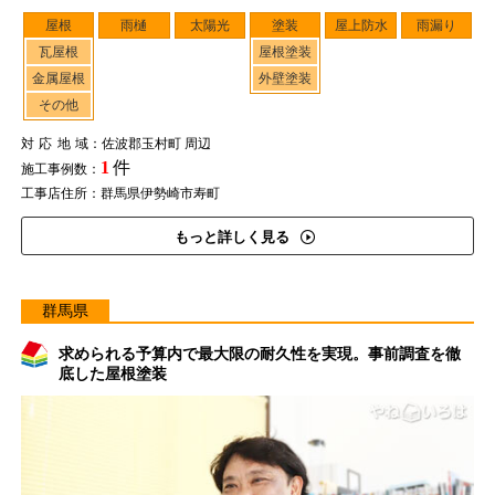
屋根
雨樋
太陽光
塗装
屋上防水
雨漏り
瓦屋根
屋根塗装
金属屋根
外壁塗装
その他
対応地域
：佐波郡玉村町 周辺
1
件
施工事例数：
工事店住所：群馬県伊勢崎市寿町
もっと詳しく見る
群馬県
求められる予算内で最大限の耐久性を実現。事前調査を徹
底した屋根塗装