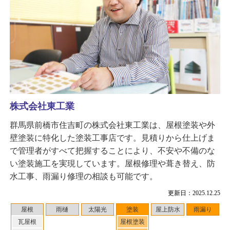
株式会社東工業
群馬県前橋市住吉町の株式会社東工業は、屋根塗装や外
壁塗装に特化した塗装工事店です。見積りから仕上げま
で管理者がすべて把握することにより、不安や不備のな
い塗装施工を実現しています。屋根修理や葺き替え、防
水工事、雨漏り修理の相談も可能です。
更新日：2025.12.25
屋根
雨樋
太陽光
塗装
屋上防水
雨漏り
瓦屋根
屋根塗装