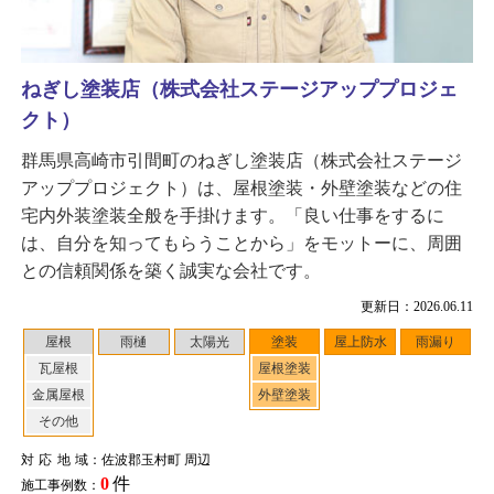
ねぎし塗装店（株式会社ステージアッププロジェ
クト）
群馬県高崎市引間町のねぎし塗装店（株式会社ステージ
アッププロジェクト）は、屋根塗装・外壁塗装などの住
宅内外装塗装全般を手掛けます。「良い仕事をするに
は、自分を知ってもらうことから」をモットーに、周囲
との信頼関係を築く誠実な会社です。
更新日：2026.06.11
屋根
雨樋
太陽光
塗装
屋上防水
雨漏り
瓦屋根
屋根塗装
金属屋根
外壁塗装
その他
対応地域
：佐波郡玉村町 周辺
0
件
施工事例数：