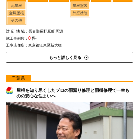
瓦屋根
屋根塗装
金属屋根
外壁塗装
その他
対応地域
：吾妻郡長野原町 周辺
0
件
施工事例数：
工事店住所：東京都江東区新大橋
もっと詳しく見る
千葉県
屋根を知り尽くしたプロの雨漏り修理と雨樋修理で一生も
のの安心な住まいへ