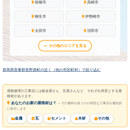
前橋市
高崎市
桐生市
伊勢崎市
太田市
沼田市
その他のエリアを見る
群馬県吾妻郡長野原町の近く（他の市区町村）で絞り込む
屋根修理の工事店には板金屋さん、瓦屋さんなど、それぞれ得意とする屋
根材があります。
あなたのお家の屋根材は？
― その素材を扱うのが得意な工事店を優先的
に表示します
金属
瓦
セメント
木材
その他