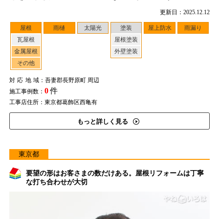
更新日：2025.12.12
屋根
雨樋
太陽光
塗装
屋上防水
雨漏り
瓦屋根
屋根塗装
金属屋根
外壁塗装
その他
対応地域
：吾妻郡長野原町 周辺
0
件
施工事例数：
工事店住所：東京都葛飾区西亀有
もっと詳しく見る
東京都
要望の形はお客さまの数だけある。屋根リフォームは丁寧
な打ち合わせが大切