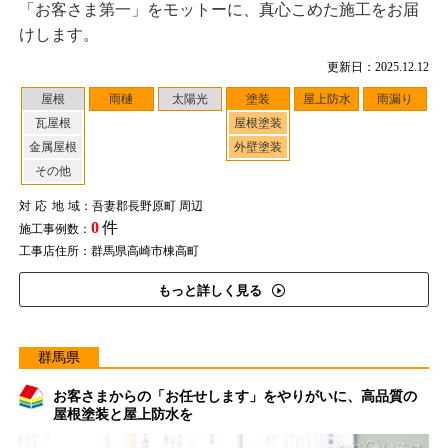
「お客さま第一」をモットーに、真心こめた施工をお届
けします。
更新日：2025.12.12
屋根
雨樋
太陽光
塗装
屋上防水
雨漏り
瓦屋根
屋根塗装
金属屋根
外壁塗装
その他
対応地域
：吾妻郡長野原町 周辺
0
件
施工事例数：
工事店住所：群馬県高崎市棟高町
もっと詳しく見る
群馬県
お客さまからの「お任せします」をやりがいに、高品質の
屋根塗装と屋上防水を