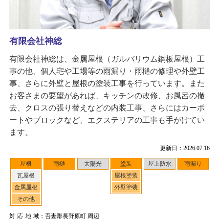
有限会社神総
有限会社神総は、金属屋根（ガルバリウム鋼板屋根）工
事の他、個人宅や工場等の雨漏り・雨樋の修理や外壁工
事、さらに外壁と屋根の塗装工事を行っています。また
お客さまの要望があれば、キッチンの改修、お風呂の撤
去、クロスの張り替えなどの内装工事、さらにはカーポ
ートやブロックなど、エクステリアの工事も手がけてい
ます。
更新日：2026.07.16
屋根
雨樋
太陽光
塗装
屋上防水
雨漏り
瓦屋根
屋根塗装
金属屋根
外壁塗装
その他
対応地域
：吾妻郡長野原町 周辺