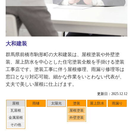
大和建装
群馬県前橋市駒形町の大和建装は、屋根塗装や外壁塗
装、屋上防水を中心とした住宅塗装全般を手掛ける塗装
工事店です。塗装工事に伴う屋根修理、雨漏り修理等は
窓口となり対応可能。細かな作業をいとわない代表が、
丈夫で美しい屋根に仕上げます。
更新日：2025.12.12
屋根
雨樋
太陽光
塗装
屋上防水
雨漏り
瓦屋根
屋根塗装
金属屋根
外壁塗装
その他