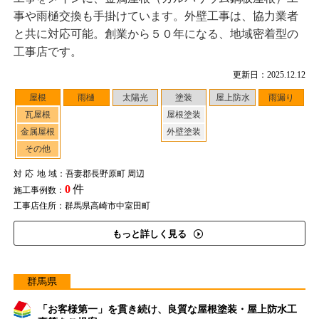
事や雨樋交換も手掛けています。外壁工事は、協力業者
と共に対応可能。創業から５０年になる、地域密着型の
工事店です。
更新日：2025.12.12
屋根
雨樋
太陽光
塗装
屋上防水
雨漏り
瓦屋根
屋根塗装
金属屋根
外壁塗装
その他
対応地域
：吾妻郡長野原町 周辺
0
件
施工事例数：
工事店住所：群馬県高崎市中室田町
もっと詳しく見る
群馬県
「お客様第一」を貫き続け、良質な屋根塗装・屋上防水工