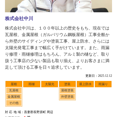
株式会社中川
株式会社中川は、１００年以上の歴史をもち、現在では
瓦屋根、金属屋根（ガルバリウム鋼板屋根）工事全般か
ら外壁のサイディングや塗装工事、屋上防水、さらには
太陽光発電工事まで幅広く手がけています。また、雨漏
り修理・雨樋修理はもちろん、アルミ製の樋など、取り
扱う工事店の少ない製品も取り揃え、よりお客さまに満
足して頂ける工事を日々追求しています。
更新日：2025.12.12
屋根
雨樋
太陽光
塗装
屋上防水
雨漏り
瓦屋根
屋根塗装
金属屋根
外壁塗装
その他
対応地域
：吾妻郡長野原町 周辺