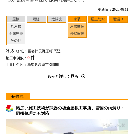
更新日：2026.06.11
屋根
雨樋
太陽光
塗装
屋上防水
雨漏り
瓦屋根
屋根塗装
金属屋根
外壁塗装
その他
対応地域
：吾妻郡長野原町 周辺
0
件
施工事例数：
工事店住所：群馬県高崎市引間町
もっと詳しく見る
長野県
幅広い施工技術が武器の板金屋根工事店。雪国の雨漏り・
雨樋修理にも対応