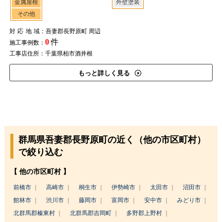
金属屋根
外壁塗装
その他
対応地域
：吾妻郡長野原町 周辺
0
件
施工事例数：
工事店住所：千葉県柏市酒井根
もっと詳しく見る
群馬県吾妻郡長野原町の近く（他の市区町村）
で絞り込む
【 他の市区町村 】
前橋市
高崎市
桐生市
伊勢崎市
太田市
沼田市
館林市
渋川市
藤岡市
富岡市
安中市
みどり市
北群馬郡榛東村
北群馬郡吉岡町
多野郡上野村