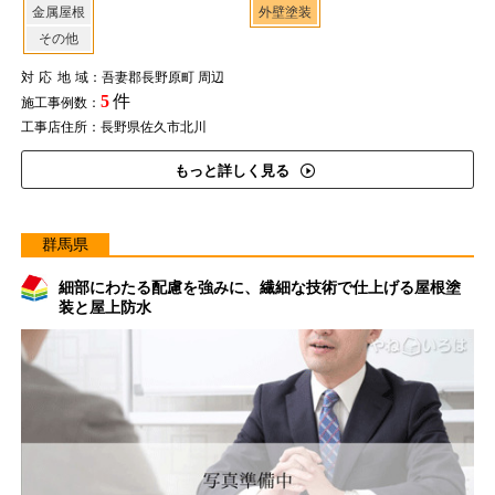
金属屋根
外壁塗装
その他
対応地域
：吾妻郡長野原町 周辺
5
件
施工事例数：
工事店住所：長野県佐久市北川
もっと詳しく見る
群馬県
細部にわたる配慮を強みに、繊細な技術で仕上げる屋根塗
装と屋上防水