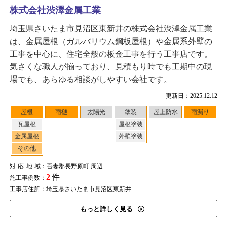
株式会社渋澤金属工業
埼玉県さいたま市見沼区東新井の株式会社渋澤金属工業
は、金属屋根（ガルバリウム鋼板屋根）や金属系外壁の
工事を中心に、住宅全般の板金工事を行う工事店です。
気さくな職人が揃っており、見積もり時でも工期中の現
場でも、あらゆる相談がしやすい会社です。
更新日：2025.12.12
屋根
雨樋
太陽光
塗装
屋上防水
雨漏り
瓦屋根
屋根塗装
金属屋根
外壁塗装
その他
対応地域
：吾妻郡長野原町 周辺
2
件
施工事例数：
工事店住所：埼玉県さいたま市見沼区東新井
もっと詳しく見る