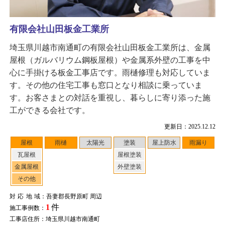
有限会社山田板金工業所
埼玉県川越市南通町の有限会社山田板金工業所は、金属
屋根（ガルバリウム鋼板屋根）や金属系外壁の工事を中
心に手掛ける板金工事店です。雨樋修理も対応していま
す。その他の住宅工事も窓口となり相談に乗っていま
す。お客さまとの対話を重視し、暮らしに寄り添った施
工ができる会社です。
更新日：2025.12.12
屋根
雨樋
太陽光
塗装
屋上防水
雨漏り
瓦屋根
屋根塗装
金属屋根
外壁塗装
その他
対応地域
：吾妻郡長野原町 周辺
1
件
施工事例数：
工事店住所：埼玉県川越市南通町