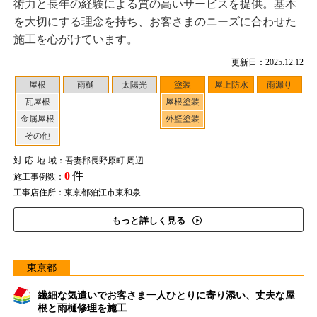
術力と長年の経験による質の高いサービスを提供。基本
を大切にする理念を持ち、お客さまのニーズに合わせた
施工を心がけています。
更新日：2025.12.12
屋根
雨樋
太陽光
塗装
屋上防水
雨漏り
瓦屋根
屋根塗装
金属屋根
外壁塗装
その他
対応地域
：吾妻郡長野原町 周辺
0
件
施工事例数：
工事店住所：東京都狛江市東和泉
もっと詳しく見る
東京都
繊細な気遣いでお客さま一人ひとりに寄り添い、丈夫な屋
根と雨樋修理を施工