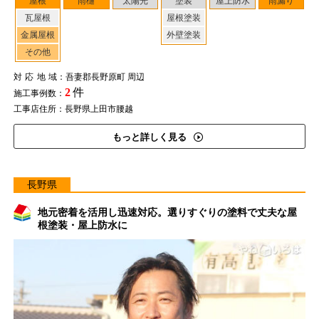
屋根
雨樋
太陽光
塗装
屋上防水
雨漏り
瓦屋根
屋根塗装
金属屋根
外壁塗装
その他
対応地域
：吾妻郡長野原町 周辺
2
件
施工事例数：
工事店住所：長野県上田市腰越
もっと詳しく見る
長野県
地元密着を活用し迅速対応。選りすぐりの塗料で丈夫な屋
根塗装・屋上防水に