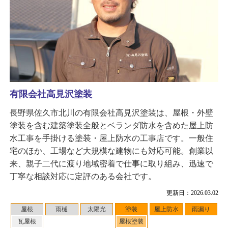
有限会社高見沢塗装
長野県佐久市北川の有限会社高見沢塗装は、屋根・外壁
塗装を含む建築塗装全般とベランダ防水を含めた屋上防
水工事を手掛ける塗装・屋上防水の工事店です。一般住
宅のほか、工場など大規模な建物にも対応可能。創業以
来、親子二代に渡り地域密着で仕事に取り組み、迅速で
丁寧な相談対応に定評のある会社です。
更新日：2026.03.02
屋根
雨樋
太陽光
塗装
屋上防水
雨漏り
瓦屋根
屋根塗装