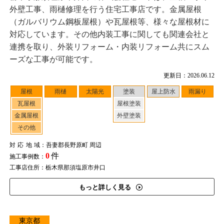
外壁工事、雨樋修理を行う住宅工事店です。金属屋根
（ガルバリウム鋼板屋根）や瓦屋根等、様々な屋根材に
対応しています。その他内装工事に関しても関連会社と
連携を取り、外装リフォーム・内装リフォーム共にスム
ーズな工事が可能です。
更新日：2026.06.12
屋根
雨樋
太陽光
塗装
屋上防水
雨漏り
瓦屋根
屋根塗装
金属屋根
外壁塗装
その他
対応地域
：吾妻郡長野原町 周辺
0
件
施工事例数：
工事店住所：栃木県那須塩原市井口
もっと詳しく見る
東京都