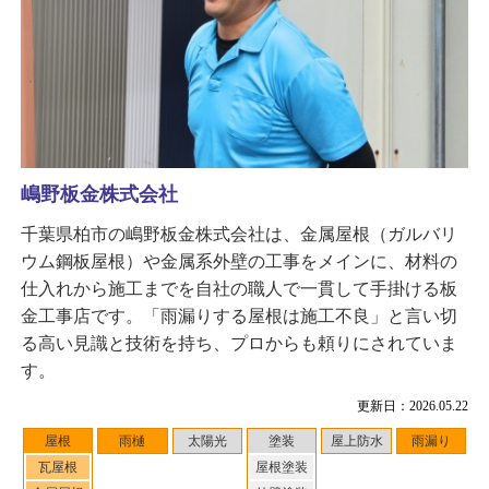
嶋野板金株式会社
千葉県柏市の嶋野板金株式会社は、金属屋根（ガルバリ
ウム鋼板屋根）や金属系外壁の工事をメインに、材料の
仕入れから施工までを自社の職人で一貫して手掛ける板
金工事店です。「雨漏りする屋根は施工不良」と言い切
る高い見識と技術を持ち、プロからも頼りにされていま
す。
更新日：2026.05.22
屋根
雨樋
太陽光
塗装
屋上防水
雨漏り
瓦屋根
屋根塗装