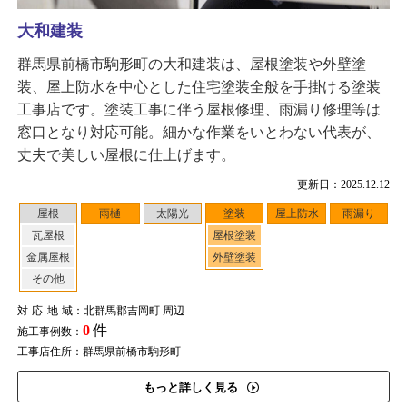
大和建装
群馬県前橋市駒形町の大和建装は、屋根塗装や外壁塗
装、屋上防水を中心とした住宅塗装全般を手掛ける塗装
工事店です。塗装工事に伴う屋根修理、雨漏り修理等は
窓口となり対応可能。細かな作業をいとわない代表が、
丈夫で美しい屋根に仕上げます。
更新日：2025.12.12
屋根
雨樋
太陽光
塗装
屋上防水
雨漏り
瓦屋根
屋根塗装
金属屋根
外壁塗装
その他
対応地域
：北群馬郡吉岡町 周辺
0
件
施工事例数：
工事店住所：群馬県前橋市駒形町
もっと詳しく見る