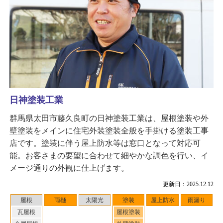
日神塗装工業
群馬県太田市藤久良町の日神塗装工業は、屋根塗装や外
壁塗装をメインに住宅外装塗装全般を手掛ける塗装工事
店です。塗装に伴う屋上防水等は窓口となって対応可
能。お客さまの要望に合わせて細やかな調色を行い、イ
メージ通りの外観に仕上げます。
更新日：2025.12.12
屋根
雨樋
太陽光
塗装
屋上防水
雨漏り
瓦屋根
屋根塗装