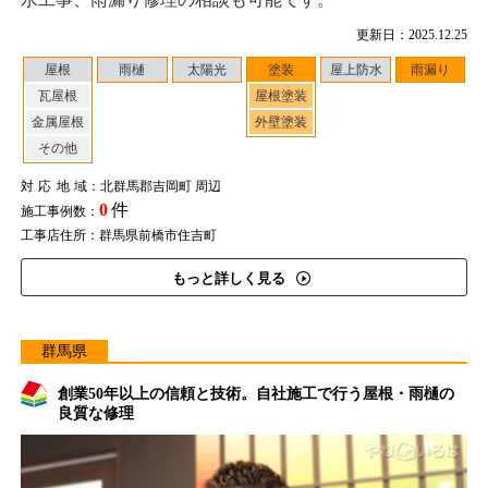
更新日：2025.12.25
屋根
雨樋
太陽光
塗装
屋上防水
雨漏り
瓦屋根
屋根塗装
金属屋根
外壁塗装
その他
対応地域
：北群馬郡吉岡町 周辺
0
件
施工事例数：
工事店住所：群馬県前橋市住吉町
もっと詳しく見る
群馬県
創業50年以上の信頼と技術。自社施工で行う屋根・雨樋の
良質な修理