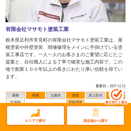
有限会社マサモト塗装工業
栃木県足利市常見町の有限会社マサモト塗装工業は、屋
根塗装や外壁塗装、雨樋修理をメインに手掛けている塗
装工事店です。一人一人のお客さまのご要望に応じたご
提案と、自社職人による丁寧で確実な施工内容で、この
地で創業１００年以上の長きにわたり厚い信頼を得てい
ます。
更新日：2025.12.12
屋根
雨樋
太陽光
塗装
屋上防水
雨漏り
瓦屋根
屋根塗装
金属屋根
外壁塗装
その他
現在地から探す
エリアで探す
対応地域
：北群馬郡吉岡町 周辺