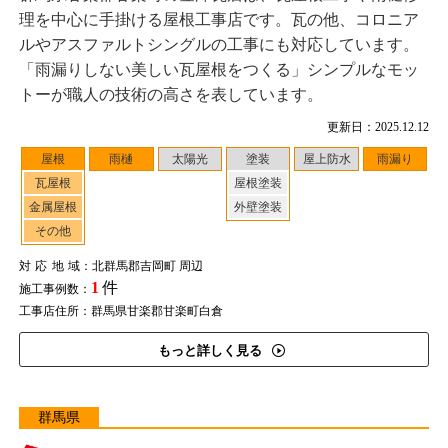
理を中心に手掛ける屋根工事店です。瓦の他、コロニア
ルやアスファルトシングルの工事にも対応しています。
「雨漏りしない美しい瓦屋根をつくる」シンプルなモッ
トーが職人の技術の高さを表しています。
更新日：2025.12.12
屋根
雨樋
太陽光
塗装
屋上防水
雨漏り
瓦屋根
屋根塗装
金属屋根
外壁塗装
その他
対応地域
：北群馬郡吉岡町 周辺
1
件
施工事例数：
工事店住所：群馬県甘楽郡甘楽町白倉
もっと詳しく見る
群馬県