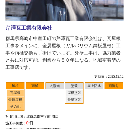
芹澤瓦工業有限会社
群馬県高崎市中室田町の芹澤瓦工業有限会社は、瓦屋根
工事をメインに、金属屋根（ガルバリウム鋼板屋根）工
事や雨樋交換も手掛けています。外壁工事は、協力業者
と共に対応可能。創業から５０年になる、地域密着型の
工事店です。
更新日：2025.12.12
屋根
雨樋
太陽光
塗装
屋上防水
雨漏り
瓦屋根
屋根塗装
金属屋根
外壁塗装
その他
対応地域
：北群馬郡吉岡町 周辺
0
件
施工事例数：