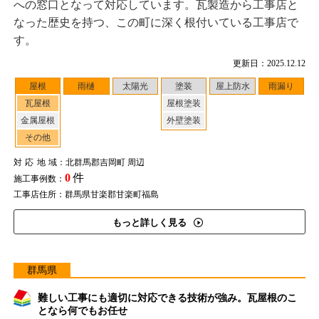
への窓口となって対応しています。瓦製造から工事店と
なった歴史を持つ、この町に深く根付いている工事店で
す。
更新日：2025.12.12
屋根
雨樋
太陽光
塗装
屋上防水
雨漏り
瓦屋根
屋根塗装
金属屋根
外壁塗装
その他
対応地域
：北群馬郡吉岡町 周辺
0
件
施工事例数：
工事店住所：群馬県甘楽郡甘楽町福島
もっと詳しく見る
群馬県
難しい工事にも適切に対応できる技術が強み。瓦屋根のこ
となら何でもお任せ