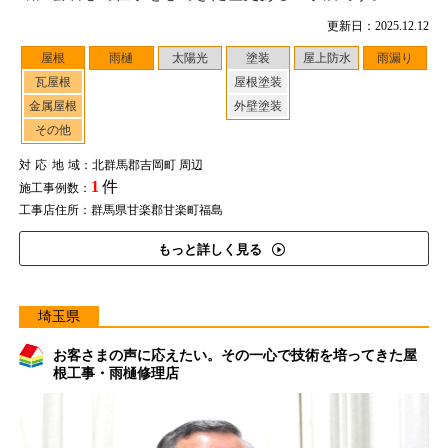
更新日：2025.12.12
屋根
雨樋
太陽光
塗装
屋上防水
雨漏り
瓦屋根
屋根塗装
金属屋根
外壁塗装
その他
対応地域
：北群馬郡吉岡町 周辺
1
件
施工事例数：
工事店住所：群馬県甘楽郡甘楽町福島
もっと詳しく見る
埼玉県
お客さまの声に応えたい。その一心で技術を培ってきた屋
根工事・雨樋修理店