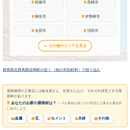
前橋市
高崎市
桐生市
伊勢崎市
太田市
沼田市
その他のエリアを見る
群馬県北群馬郡吉岡町の近く（他の市区町村）で絞り込む
屋根修理の工事店には板金屋さん、瓦屋さんなど、それぞれ得意とする屋
根材があります。
あなたのお家の屋根材は？
― その素材を扱うのが得意な工事店を優先的
に表示します
金属
瓦
セメント
木材
その他