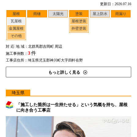
更新日：2026.07.16
屋根
雨樋
太陽光
塗装
屋上防水
雨漏り
瓦屋根
屋根塗装
金属屋根
外壁塗装
その他
対応地域
：北群馬郡吉岡町 周辺
3
件
施工事例数：
工事店住所：埼玉県児玉郡神川町大字四軒在野
もっと詳しく見る
埼玉県
「施工した箇所は一生持たせる」という気概を持ち、屋根
に向き合う工事店