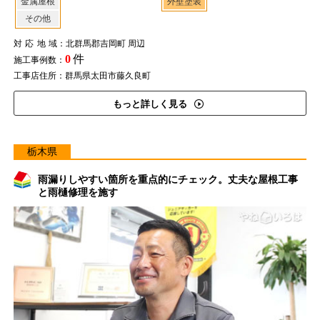
金属屋根
外壁塗装
その他
対応地域
：北群馬郡吉岡町 周辺
0
件
施工事例数：
工事店住所：群馬県太田市藤久良町
もっと詳しく見る
栃木県
雨漏りしやすい箇所を重点的にチェック。丈夫な屋根工事
と雨樋修理を施す