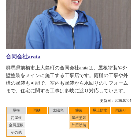
合同会社arata
群馬県前橋市上大島町の合同会社arataは、屋根塗装や外
壁塗装をメインに施工する工事店です。雨樋の工事や外
構の塗装も可能で、室内も塗装から水回りのリフォーム
まで、住宅に関する工事は多岐に渡り対応しています。
更新日：2026.07.04
屋根
雨樋
太陽光
塗装
屋上防水
雨漏り
瓦屋根
屋根塗装
金属屋根
外壁塗装
その他