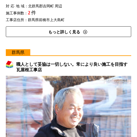
対応地域
：北群馬郡吉岡町 周辺
2
件
施工事例数：
工事店住所：群馬県前橋市上大島町
もっと詳しく見る
群馬県
職人として妥協は一切しない。常により良い施工を目指す
瓦屋根工事店