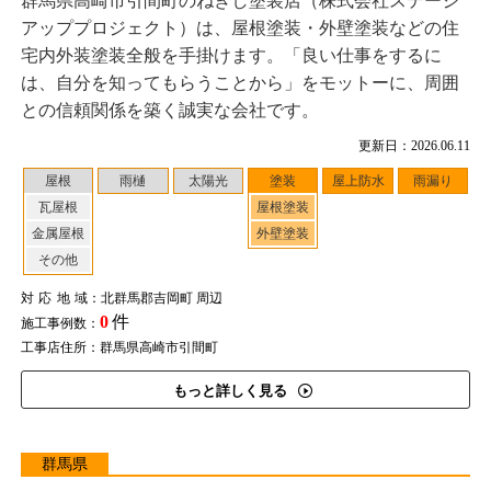
群馬県高崎市引間町のねぎし塗装店（株式会社ステージ
アッププロジェクト）は、屋根塗装・外壁塗装などの住
宅内外装塗装全般を手掛けます。「良い仕事をするに
は、自分を知ってもらうことから」をモットーに、周囲
との信頼関係を築く誠実な会社です。
更新日：2026.06.11
屋根
雨樋
太陽光
塗装
屋上防水
雨漏り
瓦屋根
屋根塗装
金属屋根
外壁塗装
その他
対応地域
：北群馬郡吉岡町 周辺
0
件
施工事例数：
工事店住所：群馬県高崎市引間町
もっと詳しく見る
群馬県