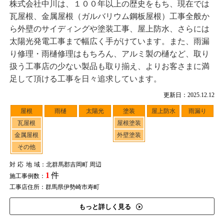
株式会社中川は、１００年以上の歴史をもち、現在では
瓦屋根、金属屋根（ガルバリウム鋼板屋根）工事全般か
ら外壁のサイディングや塗装工事、屋上防水、さらには
太陽光発電工事まで幅広く手がけています。また、雨漏
り修理・雨樋修理はもちろん、アルミ製の樋など、取り
扱う工事店の少ない製品も取り揃え、よりお客さまに満
足して頂ける工事を日々追求しています。
更新日：2025.12.12
屋根
雨樋
太陽光
塗装
屋上防水
雨漏り
瓦屋根
屋根塗装
金属屋根
外壁塗装
その他
対応地域
：北群馬郡吉岡町 周辺
1
件
施工事例数：
工事店住所：群馬県伊勢崎市寿町
もっと詳しく見る