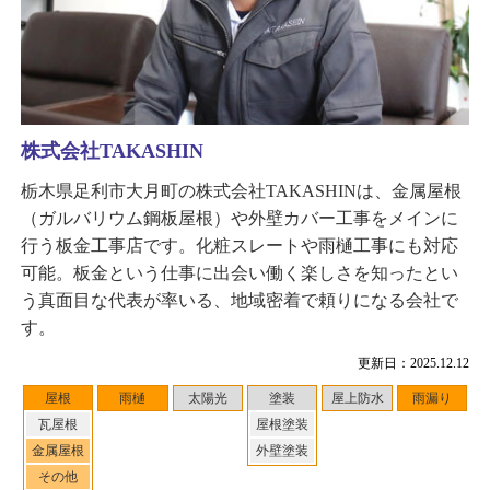
株式会社TAKASHIN
栃木県足利市大月町の株式会社TAKASHINは、金属屋根
（ガルバリウム鋼板屋根）や外壁カバー工事をメインに
行う板金工事店です。化粧スレートや雨樋工事にも対応
可能。板金という仕事に出会い働く楽しさを知ったとい
う真面目な代表が率いる、地域密着で頼りになる会社で
す。
更新日：2025.12.12
屋根
雨樋
太陽光
塗装
屋上防水
雨漏り
瓦屋根
屋根塗装
金属屋根
外壁塗装
その他