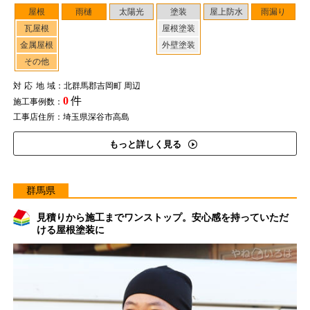
屋根
雨樋
太陽光
塗装
屋上防水
雨漏り
瓦屋根
屋根塗装
金属屋根
外壁塗装
その他
対応地域
：北群馬郡吉岡町 周辺
0
件
施工事例数：
工事店住所：埼玉県深谷市高島
もっと詳しく見る
群馬県
見積りから施工までワンストップ。安心感を持っていただ
ける屋根塗装に