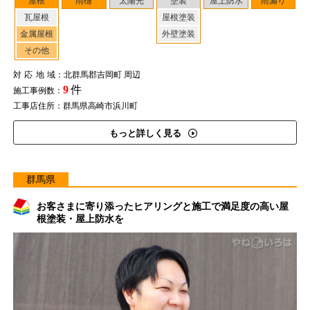
屋根
雨樋
太陽光
塗装
屋上防水
雨漏り
瓦屋根
屋根塗装
金属屋根
外壁塗装
その他
対応地域
：北群馬郡吉岡町 周辺
9
件
施工事例数：
工事店住所：群馬県高崎市浜川町
もっと詳しく見る
群馬県
お客さまに寄り添ったヒアリングと施工で満足度の高い屋
根塗装・屋上防水を