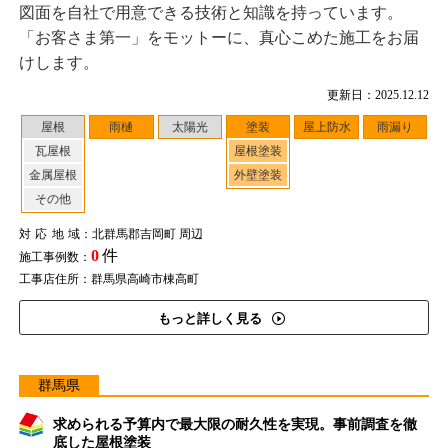
図面を自社で用意できる技術と知識を持っています。
「お客さま第一」をモットーに、真心こめた施工をお届
けします。
更新日：2025.12.12
屋根
雨樋
太陽光
塗装
屋上防水
雨漏り
瓦屋根
屋根塗装
金属屋根
外壁塗装
その他
対応地域
：北群馬郡吉岡町 周辺
0
件
施工事例数：
工事店住所：群馬県高崎市棟高町
もっと詳しく見る
群馬県
求められる予算内で最大限の耐久性を実現。事前調査を徹
底した屋根塗装