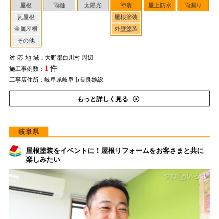
屋根
雨樋
太陽光
塗装
屋上防水
雨漏り
瓦屋根
屋根塗装
金属屋根
外壁塗装
その他
対応地域
：大野郡白川村 周辺
1
件
施工事例数：
工事店住所：岐阜県岐阜市長良雄総
もっと詳しく見る
岐阜県
屋根塗装をイベントに！屋根リフォームをお客さまと共に
楽しみたい