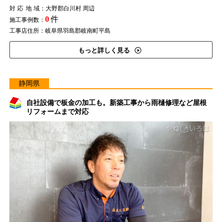
対応地域
：大野郡白川村 周辺
0
件
施工事例数：
工事店住所：岐阜県羽島郡岐南町平島
もっと詳しく見る
静岡県
自社設備で板金の加工も。新築工事から雨樋修理など屋根
リフォームまで対応