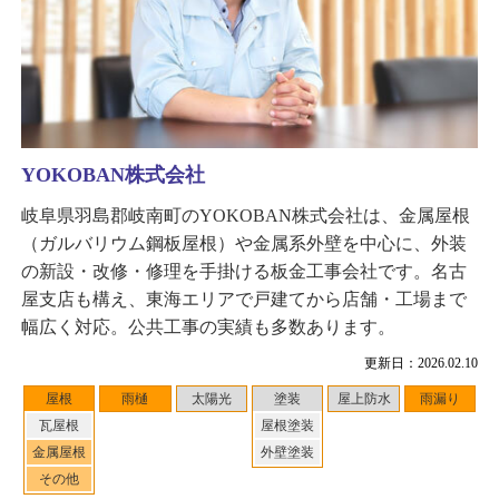
YOKOBAN株式会社
岐阜県羽島郡岐南町のYOKOBAN株式会社は、金属屋根
（ガルバリウム鋼板屋根）や金属系外壁を中心に、外装
の新設・改修・修理を手掛ける板金工事会社です。名古
屋支店も構え、東海エリアで戸建てから店舗・工場まで
幅広く対応。公共工事の実績も多数あります。
更新日：2026.02.10
屋根
雨樋
太陽光
塗装
屋上防水
雨漏り
瓦屋根
屋根塗装
金属屋根
外壁塗装
その他