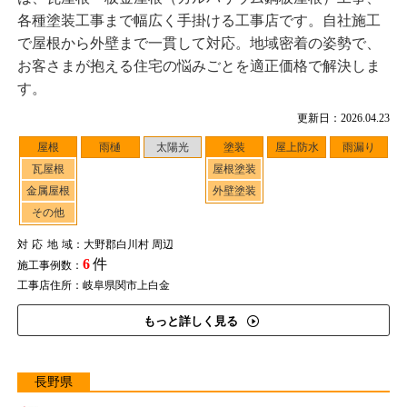
各種塗装工事まで幅広く手掛ける工事店です。自社施工
で屋根から外壁まで一貫して対応。地域密着の姿勢で、
お客さまが抱える住宅の悩みごとを適正価格で解決しま
す。
更新日：2026.04.23
屋根
雨樋
太陽光
塗装
屋上防水
雨漏り
瓦屋根
屋根塗装
金属屋根
外壁塗装
その他
対応地域
：大野郡白川村 周辺
6
件
施工事例数：
工事店住所：岐阜県関市上白金
もっと詳しく見る
長野県