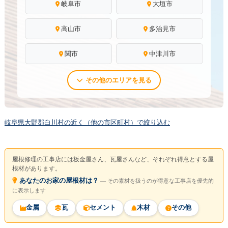
岐阜市
大垣市
高山市
多治見市
関市
中津川市
その他のエリアを見る
岐阜県大野郡白川村の近く（他の市区町村）で絞り込む
屋根修理の工事店には板金屋さん、瓦屋さんなど、それぞれ得意とする屋
根材があります。
あなたのお家の屋根材は？
― その素材を扱うのが得意な工事店を優先的
に表示します
金属
瓦
セメント
木材
その他