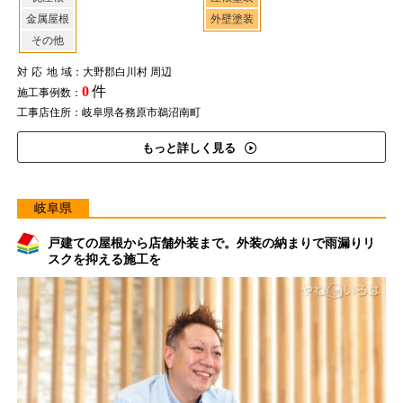
金属屋根
外壁塗装
その他
対応地域
：大野郡白川村 周辺
0
件
施工事例数：
工事店住所：岐阜県各務原市鵜沼南町
もっと詳しく見る
岐阜県
戸建ての屋根から店舗外装まで。外装の納まりで雨漏りリ
スクを抑える施工を