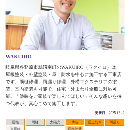
WAKUIRO
岐阜県各務原市鵜沼南町のWAKUIRO（ワクイロ）は、
屋根塗装・外壁塗装・屋上防水を中心に施工する工事店
です。雨樋修理、雨漏り修理、外構エクステリアの塗
装、室内塗装も可能で、住宅・外まわり全般に対応可
能。「塗装をご家族で楽しんでほしい」そんな想いを持
つ代表が、真心こめて施工します。
更新日：2025.12.12
屋根
雨樋
太陽光
塗装
屋上防水
雨漏り
瓦屋根
屋根塗装