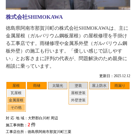
株式会社SHIMOKAWA
徳島県阿南市那賀川町の株式会社SHIMOKAWAは、主に
金属屋根（ガルバリウム鋼板屋根）の屋根修理を手掛け
る工事店です。雨樋修理や金属系外壁（ガルバリウム鋼
板外壁）の施工も行います。「優しい感じで話しやす
い」とお客さまに評判の代表が、問題解決のため親身に
相談に乗っています。
更新日：2025.12.12
屋根
雨樋
太陽光
塗装
屋上防水
雨漏り
瓦屋根
屋根塗装
金属屋根
外壁塗装
その他
対応地域
：大野郡白川村 周辺
2
件
施工事例数：
工事店住所：徳島県阿南市那賀川町三栗