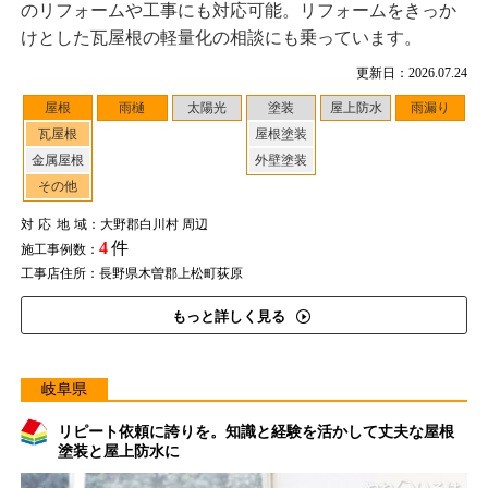
のリフォームや工事にも対応可能。リフォームをきっか
けとした瓦屋根の軽量化の相談にも乗っています。
更新日：2026.07.24
屋根
雨樋
太陽光
塗装
屋上防水
雨漏り
瓦屋根
屋根塗装
金属屋根
外壁塗装
その他
対応地域
：大野郡白川村 周辺
4
件
施工事例数：
工事店住所：長野県木曽郡上松町荻原
もっと詳しく見る
岐阜県
リピート依頼に誇りを。知識と経験を活かして丈夫な屋根
塗装と屋上防水に