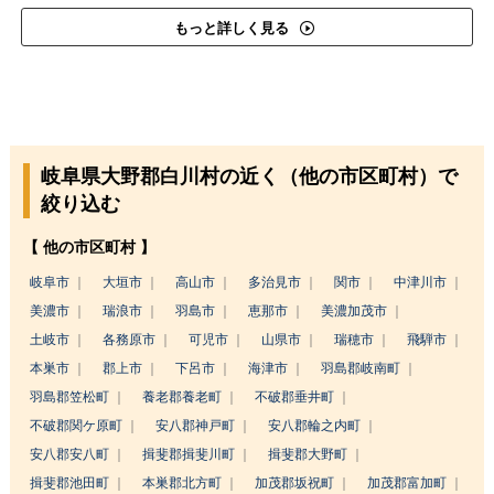
もっと詳しく見る
岐阜県大野郡白川村の近く（他の市区町村）で
絞り込む
【 他の市区町村 】
岐阜市
大垣市
高山市
多治見市
関市
中津川市
美濃市
瑞浪市
羽島市
恵那市
美濃加茂市
土岐市
各務原市
可児市
山県市
瑞穂市
飛騨市
本巣市
郡上市
下呂市
海津市
羽島郡岐南町
羽島郡笠松町
養老郡養老町
不破郡垂井町
不破郡関ケ原町
安八郡神戸町
安八郡輪之内町
安八郡安八町
揖斐郡揖斐川町
揖斐郡大野町
揖斐郡池田町
本巣郡北方町
加茂郡坂祝町
加茂郡富加町