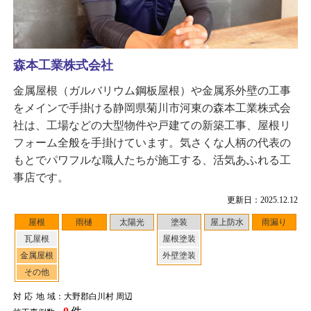
森本工業株式会社
金属屋根（ガルバリウム鋼板屋根）や金属系外壁の工事
をメインで手掛ける静岡県菊川市河東の森本工業株式会
社は、工場などの大型物件や戸建ての新築工事、屋根リ
フォーム全般を手掛けています。気さくな人柄の代表の
もとでパワフルな職人たちが施工する、活気あふれる工
事店です。
更新日：2025.12.12
屋根
雨樋
太陽光
塗装
屋上防水
雨漏り
瓦屋根
屋根塗装
金属屋根
外壁塗装
その他
対応地域
：大野郡白川村 周辺