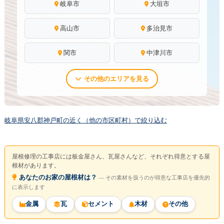
岐阜市
大垣市
高山市
多治見市
関市
中津川市
その他のエリアを見る
岐阜県安八郡神戸町の近く（他の市区町村）で絞り込む
屋根修理の工事店には板金屋さん、瓦屋さんなど、それぞれ得意とする屋
根材があります。
あなたのお家の屋根材は？
― その素材を扱うのが得意な工事店を優先的
に表示します
金属
瓦
セメント
木材
その他