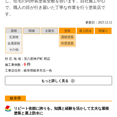
し、住宅の内外装塗装全般を担います。自社施工中心
で、職人の目が行き届いた丁寧な作業を行う塗装店で
す。
更新日：2025.12.12
屋根
雨樋
太陽光
塗装
屋上防水
雨漏り
瓦屋根
屋根塗装
金属屋根
外壁塗装
その他
対応地域
：安八郡神戸町 周辺
0
件
施工事例数：
工事店住所：岐阜県岐阜市北一色
もっと詳しく見る
岐阜県
リピート依頼に誇りを。知識と経験を活かして丈夫な屋根
塗装と屋上防水に