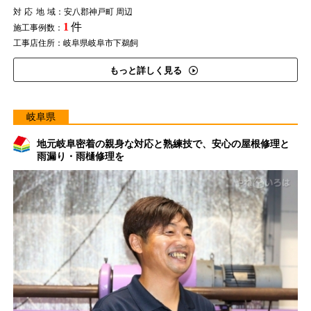
対応地域
：安八郡神戸町 周辺
1
件
施工事例数：
工事店住所：岐阜県岐阜市下鵜飼
もっと詳しく見る
岐阜県
地元岐阜密着の親身な対応と熟練技で、安心の屋根修理と
雨漏り・雨樋修理を