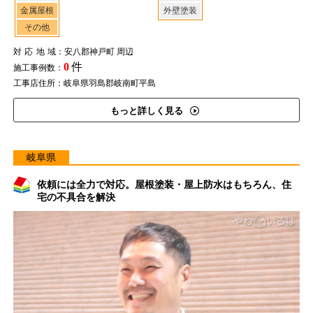
金属屋根
外壁塗装
その他
対応地域
：安八郡神戸町 周辺
0
件
施工事例数：
工事店住所：岐阜県羽島郡岐南町平島
もっと詳しく見る
岐阜県
依頼には全力で対応。屋根塗装・屋上防水はもちろん、住
宅の不具合を解決