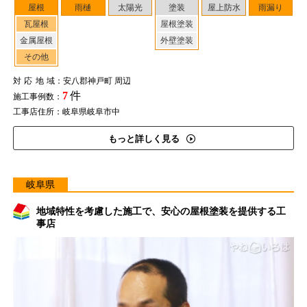
屋根
雨樋
太陽光
塗装
屋上防水
雨漏り
瓦屋根
屋根塗装
金属屋根
外壁塗装
その他
対応地域
：安八郡神戸町 周辺
7
件
施工事例数：
工事店住所：岐阜県岐阜市中
もっと詳しく見る
岐阜県
地域特性を考慮した施工で、安心の屋根塗装を提供する工
事店