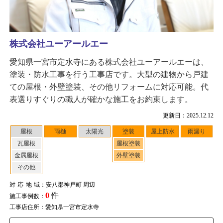
株式会社ユーアールエー
愛知県一宮市定水寺にある株式会社ユーアールエーは、
塗装・防水工事を行う工事店です。大型の建物から戸建
ての屋根・外壁塗装、その他リフォームに対応可能。代
表選りすぐりの職人が確かな施工をお約束します。
更新日：2025.12.12
屋根
雨樋
太陽光
塗装
屋上防水
雨漏り
瓦屋根
屋根塗装
金属屋根
外壁塗装
その他
対応地域
：安八郡神戸町 周辺
0
件
施工事例数：
工事店住所：愛知県一宮市定水寺