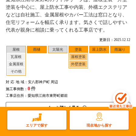
塗装を中心に、屋上防水工事や内装、外構エクステリア
などは自社施工、金属屋根やカバー工法は窓口となり、
住宅リフォームを幅広く承ります。気さくで話しやすい
代表が親身に相談に乗ってくれる工事店です。
更新日：2025.12.12
屋根
雨樋
太陽光
塗装
屋上防水
雨漏り
瓦屋根
屋根塗装
金属屋根
外壁塗装
その他
対応地域
：安八郡神戸町 周辺
0
件
施工事例数：
工事店住所：愛知県江南市東野町郷前
もっと詳しく見る
現在地から探す
エリアで探す
岐阜県