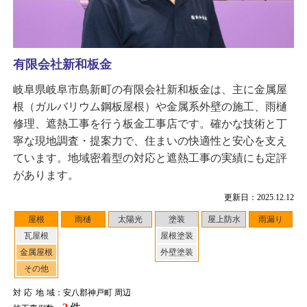
有限会社新和板金
岐阜県岐阜市島新町の有限会社新和板金は、主に金属屋
根（ガルバリウム鋼板屋根）や金属系外壁の施工、雨樋
修理、遮熱工事を行う板金工事店です。確かな技術と丁
寧な現地調査・提案力で、住まいの快適性と安心を支え
ています。地域密着型の対応と遮熱工事の実績にも定評
があります。
更新日：2025.12.12
屋根
雨樋
太陽光
塗装
屋上防水
雨漏り
瓦屋根
屋根塗装
金属屋根
外壁塗装
その他
対応地域
：安八郡神戸町 周辺