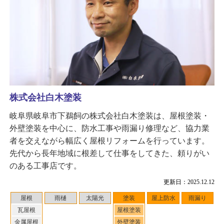
株式会社白木塗装
岐阜県岐阜市下鵜飼の株式会社白木塗装は、屋根塗装・
外壁塗装を中心に、防水工事や雨漏り修理など、協力業
者を交えながら幅広く屋根リフォームを行っています。
先代から長年地域に根差して仕事をしてきた、頼りがい
のある工事店です。
更新日：2025.12.12
屋根
雨樋
太陽光
塗装
屋上防水
雨漏り
瓦屋根
屋根塗装
金属屋根
外壁塗装