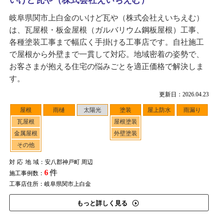
いけど瓦や（株式会社えいちえむ）
岐阜県関市上白金のいけど瓦や（株式会社えいちえむ）
は、瓦屋根・板金屋根（ガルバリウム鋼板屋根）工事、
各種塗装工事まで幅広く手掛ける工事店です。自社施工
で屋根から外壁まで一貫して対応。地域密着の姿勢で、
お客さまが抱える住宅の悩みごとを適正価格で解決しま
す。
更新日：2026.04.23
屋根
雨樋
太陽光
塗装
屋上防水
雨漏り
瓦屋根
屋根塗装
金属屋根
外壁塗装
その他
対応地域
：安八郡神戸町 周辺
6
件
施工事例数：
工事店住所：岐阜県関市上白金
もっと詳しく見る