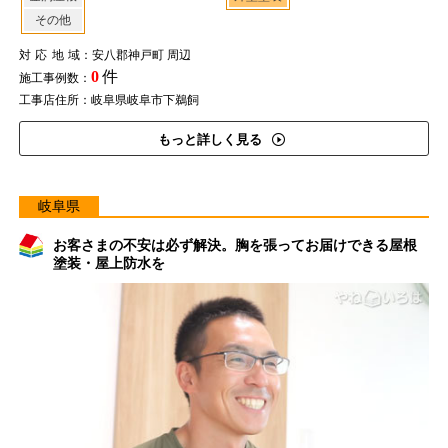
その他
対応地域
：安八郡神戸町 周辺
0
件
施工事例数：
工事店住所：岐阜県岐阜市下鵜飼
もっと詳しく見る
岐阜県
お客さまの不安は必ず解決。胸を張ってお届けできる屋根
塗装・屋上防水を