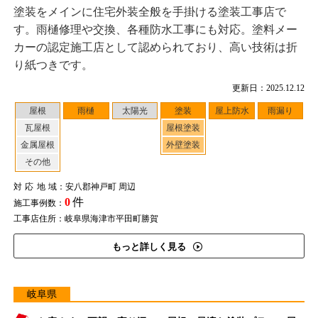
塗装をメインに住宅外装全般を手掛ける塗装工事店で
す。雨樋修理や交換、各種防水工事にも対応。塗料メー
カーの認定施工店として認められており、高い技術は折
り紙つきです。
更新日：2025.12.12
屋根
雨樋
太陽光
塗装
屋上防水
雨漏り
瓦屋根
屋根塗装
金属屋根
外壁塗装
その他
対応地域
：安八郡神戸町 周辺
0
件
施工事例数：
工事店住所：岐阜県海津市平田町勝賀
もっと詳しく見る
岐阜県