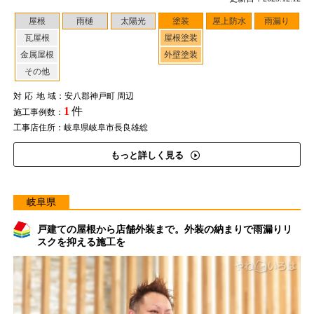
屋根
雨樋
太陽光
塗装
屋上防水
雨漏り
瓦屋根
屋根塗装
金属屋根
外壁塗装
その他
対応地域
：安八郡神戸町 周辺
1
件
施工事例数：
工事店住所：岐阜県岐阜市長良雄総
もっと詳しく見る
岐阜県
戸建ての屋根から店舗外装まで。外装の納まりで雨漏りリ
スクを抑える施工を