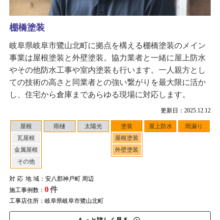
棚橋塗装
岐阜県岐阜市鷺山北町に拠点を構える棚橋塗装のメイン
事業は屋根塗装と外壁塗装。協力業者と一緒に屋上防水
やその他防水工事や室内塗装も行います。一人親方とし
ての技術の高さと同業者との強い繋がりを最大限に活か
し、住宅から倉庫まであらゆる現場に対応します。
更新日：2025.12.12
屋根
雨樋
太陽光
塗装
屋上防水
雨漏り
瓦屋根
屋根塗装
金属屋根
外壁塗装
その他
対応地域
：安八郡神戸町 周辺
0
件
施工事例数：
工事店住所：岐阜県岐阜市鷺山北町