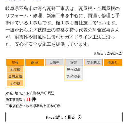
岐阜県羽島市の河合瓦葺工事店は、瓦屋根・金属屋根の
リフォーム・修理、新築工事を中心に、雨漏り修理も手
掛けている工事店です。樋工事も自社施工で行います。
一級かわらぶき技能士の資格を持つ代表の河合宣嘉さん
が、耐震性や耐風性に優れたガイドライン工法に沿っ
た、安心で安全な施工を提供しています。
更新日：2026.07.27
屋根
雨樋
太陽光
塗装
屋上防水
雨漏り
瓦屋根
屋根塗装
金属屋根
外壁塗装
その他
対応地域
：安八郡神戸町 周辺
11
件
施工事例数：
工事店住所：岐阜県羽島市正木町森
もっと詳しく見る