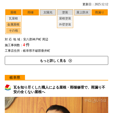
更新日：2025.12.12
屋根
雨樋
太陽光
塗装
屋上防水
雨漏り
瓦屋根
屋根塗装
金属屋根
外壁塗装
その他
対応地域
：安八郡神戸町 周辺
4
件
施工事例数：
工事店住所：岐阜県不破郡垂井町
もっと詳しく見る
岐阜県
瓦を知り尽くした職人による屋根・雨樋修理で、雨漏り不
安の全くない屋根へ