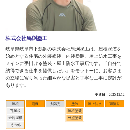
株式会社馬渕塗工
岐阜県岐阜市下鵜飼の株式会社馬渕塗工は、屋根塗装を
始めとする住宅の外装塗装、内装塗装、屋上防水工事を
メインに手掛ける塗装・屋上防水工事店です。「自分で
納得できる仕事を提供したい」をモットーに、お客さま
の立場に寄り添った細やかな提案と丁寧な工事に定評が
あります。
更新日：2025.12.12
屋根
雨樋
太陽光
塗装
屋上防水
雨漏り
瓦屋根
屋根塗装
金属屋根
外壁塗装
その他