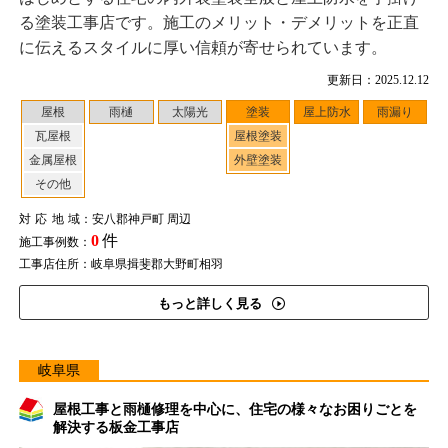
る塗装工事店です。施工のメリット・デメリットを正直
に伝えるスタイルに厚い信頼が寄せられています。
更新日：2025.12.12
屋根
雨樋
太陽光
塗装
屋上防水
雨漏り
瓦屋根
屋根塗装
金属屋根
外壁塗装
その他
対応地域
：安八郡神戸町 周辺
0
件
施工事例数：
工事店住所：岐阜県揖斐郡大野町相羽
もっと詳しく見る
岐阜県
屋根工事と雨樋修理を中心に、住宅の様々なお困りごとを
解決する板金工事店