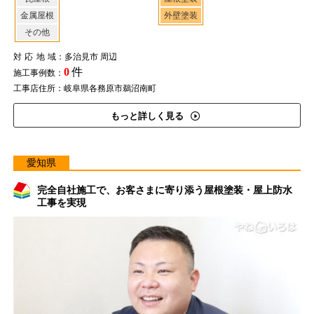
金属屋根
外壁塗装
その他
対応地域
：多治見市 周辺
0
件
施工事例数：
工事店住所：岐阜県各務原市鵜沼南町
もっと詳しく見る
愛知県
完全自社施工で、お客さまに寄り添う屋根塗装・屋上防水
工事を実現