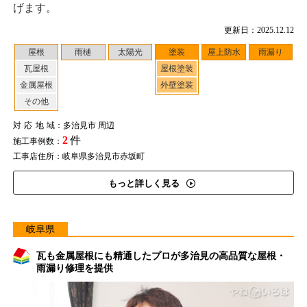
げます。
更新日：2025.12.12
屋根
雨樋
太陽光
塗装
屋上防水
雨漏り
瓦屋根
屋根塗装
金属屋根
外壁塗装
その他
対応地域
：多治見市 周辺
2
件
施工事例数：
工事店住所：岐阜県多治見市赤坂町
もっと詳しく見る
岐阜県
瓦も金属屋根にも精通したプロが多治見の高品質な屋根・
雨漏り修理を提供