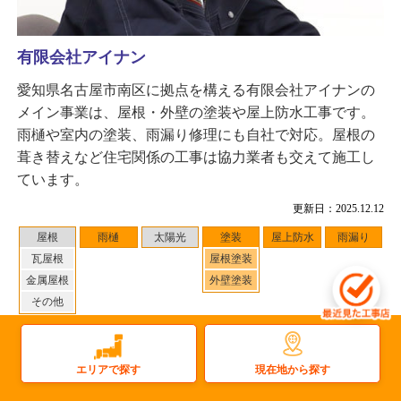
有限会社アイナン
愛知県名古屋市南区に拠点を構える有限会社アイナンの
メイン事業は、屋根・外壁の塗装や屋上防水工事です。
雨樋や室内の塗装、雨漏り修理にも自社で対応。屋根の
葺き替えなど住宅関係の工事は協力業者も交えて施工し
ています。
更新日：2025.12.12
屋根
雨樋
太陽光
塗装
屋上防水
雨漏り
瓦屋根
屋根塗装
金属屋根
外壁塗装
その他
対応地域
：多治見市 周辺
1
件
施工事例数：
現在地から探す
エリアで探す
工事店住所：愛知県名古屋市南区泉楽通