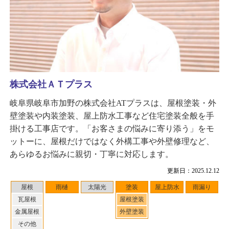
株式会社ＡＴプラス
岐阜県岐阜市加野の株式会社ATプラスは、屋根塗装・外
壁塗装や内装塗装、屋上防水工事など住宅塗装全般を手
掛ける工事店です。「お客さまの悩みに寄り添う」をモ
ットーに、屋根だけではなく外構工事や外壁修理など、
あらゆるお悩みに親切・丁寧に対応します。
更新日：2025.12.12
屋根
雨樋
太陽光
塗装
屋上防水
雨漏り
瓦屋根
屋根塗装
金属屋根
外壁塗装
その他