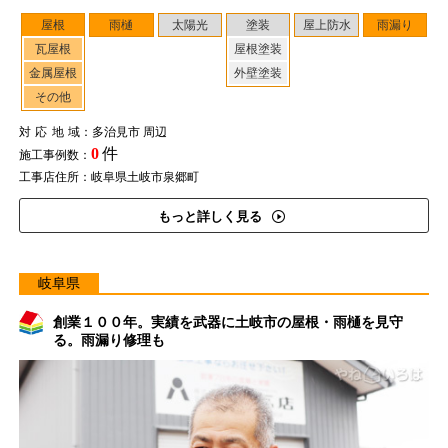
屋根
雨樋
太陽光
塗装
屋上防水
雨漏り
瓦屋根
屋根塗装
金属屋根
外壁塗装
その他
対応地域
：多治見市 周辺
0
件
施工事例数：
工事店住所：岐阜県土岐市泉郷町
もっと詳しく見る
岐阜県
創業１００年。実績を武器に土岐市の屋根・雨樋を見守
る。雨漏り修理も