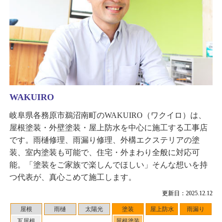
WAKUIRO
岐阜県各務原市鵜沼南町のWAKUIRO（ワクイロ）は、
屋根塗装・外壁塗装・屋上防水を中心に施工する工事店
です。雨樋修理、雨漏り修理、外構エクステリアの塗
装、室内塗装も可能で、住宅・外まわり全般に対応可
能。「塗装をご家族で楽しんでほしい」そんな想いを持
つ代表が、真心こめて施工します。
更新日：2025.12.12
屋根
雨樋
太陽光
塗装
屋上防水
雨漏り
瓦屋根
屋根塗装