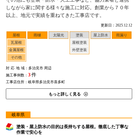
しながら家に関する様々な施工に対応。創業から７０年
以上、地元で実績を重ねてきた工事店です。
更新日：2025.12.12
屋根
雨樋
太陽光
塗装
屋上防水
雨漏り
瓦屋根
屋根塗装
金属屋根
外壁塗装
その他
対応地域
：多治見市 周辺
3
件
施工事例数：
工事店住所：岐阜県多治見市喜多町
もっと詳しく見る
岐阜県
塗装・屋上防水の目的は長持ちする屋根。徹底した丁寧な
作業で安心を