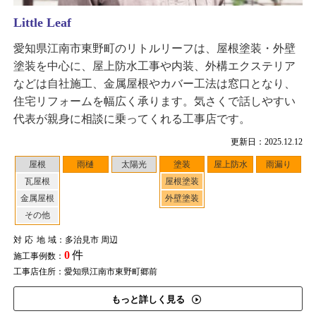
Little Leaf
愛知県江南市東野町のリトルリーフは、屋根塗装・外壁
塗装を中心に、屋上防水工事や内装、外構エクステリア
などは自社施工、金属屋根やカバー工法は窓口となり、
住宅リフォームを幅広く承ります。気さくで話しやすい
代表が親身に相談に乗ってくれる工事店です。
更新日：2025.12.12
屋根
雨樋
太陽光
塗装
屋上防水
雨漏り
瓦屋根
屋根塗装
金属屋根
外壁塗装
その他
対応地域
：多治見市 周辺
0
件
施工事例数：
工事店住所：愛知県江南市東野町郷前
もっと詳しく見る