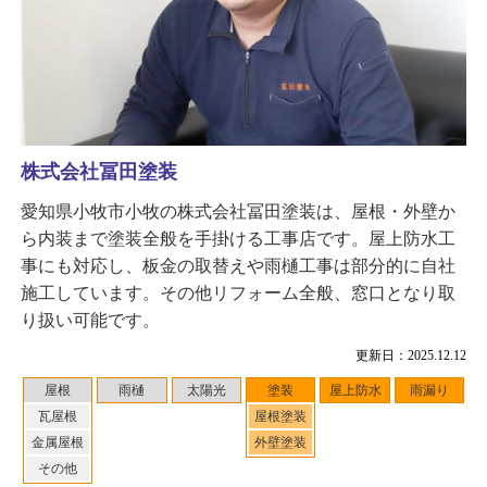
株式会社冨田塗装
愛知県小牧市小牧の株式会社冨田塗装は、屋根・外壁か
ら内装まで塗装全般を手掛ける工事店です。屋上防水工
事にも対応し、板金の取替えや雨樋工事は部分的に自社
施工しています。その他リフォーム全般、窓口となり取
り扱い可能です。
更新日：2025.12.12
屋根
雨樋
太陽光
塗装
屋上防水
雨漏り
瓦屋根
屋根塗装
金属屋根
外壁塗装
その他