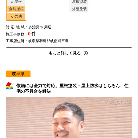
瓦屋根
屋根塗装
金属屋根
外壁塗装
その他
対応地域
：多治見市 周辺
0
件
施工事例数：
工事店住所：岐阜県羽島郡岐南町平島
もっと詳しく見る
岐阜県
依頼には全力で対応。屋根塗装・屋上防水はもちろん、住
宅の不具合を解決