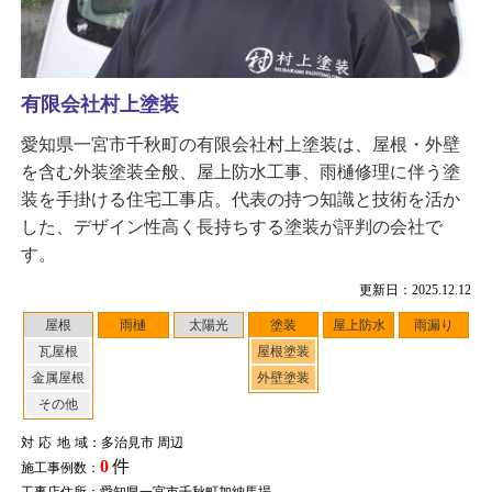
有限会社村上塗装
愛知県一宮市千秋町の有限会社村上塗装は、屋根・外壁
を含む外装塗装全般、屋上防水工事、雨樋修理に伴う塗
装を手掛ける住宅工事店。代表の持つ知識と技術を活か
した、デザイン性高く長持ちする塗装が評判の会社で
す。
更新日：2025.12.12
屋根
雨樋
太陽光
塗装
屋上防水
雨漏り
瓦屋根
屋根塗装
金属屋根
外壁塗装
その他
対応地域
：多治見市 周辺
0
件
施工事例数：