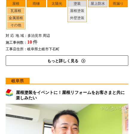
屋根
雨樋
太陽光
塗装
屋上防水
雨漏り
瓦屋根
屋根塗装
金属屋根
外壁塗装
その他
対応地域
：多治見市 周辺
10
件
施工事例数：
工事店住所：岐阜県土岐市下石町
もっと詳しく見る
岐阜県
屋根塗装をイベントに！屋根リフォームをお客さまと共に
楽しみたい