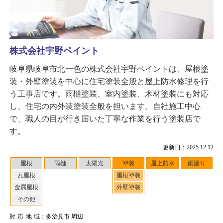
株式会社宇野ペイント
岐阜県岐阜市北一色の株式会社宇野ペイントは、屋根塗
装・外壁塗装を中心に住宅塗装全般と屋上防水修理を行
う工事店です。雨樋塗装、室内塗装、木材塗装にも対応
し、住宅の内外装塗装全般を担います。自社施工中心
で、職人の目が行き届いた丁寧な作業を行う塗装店で
す。
更新日：2025.12.12
屋根
雨樋
太陽光
塗装
屋上防水
雨漏り
瓦屋根
屋根塗装
金属屋根
外壁塗装
その他
対応地域
：多治見市 周辺