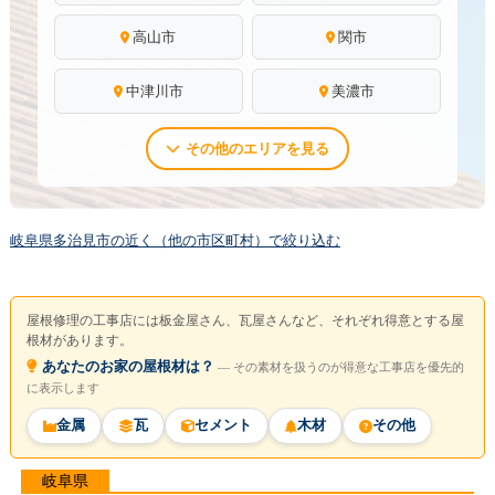
高山市
関市
中津川市
美濃市
その他のエリアを見る
岐阜県多治見市の近く（他の市区町村）で絞り込む
屋根修理の工事店には板金屋さん、瓦屋さんなど、それぞれ得意とする屋
根材があります。
あなたのお家の屋根材は？
― その素材を扱うのが得意な工事店を優先的
に表示します
金属
瓦
セメント
木材
その他
岐阜県