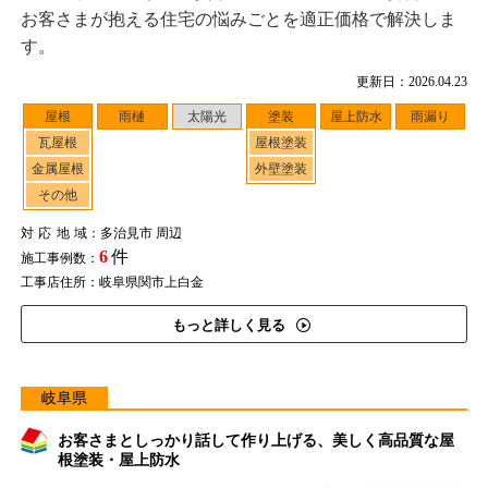
お客さまが抱える住宅の悩みごとを適正価格で解決しま
す。
更新日：2026.04.23
屋根
雨樋
太陽光
塗装
屋上防水
雨漏り
瓦屋根
屋根塗装
金属屋根
外壁塗装
その他
対応地域
：多治見市 周辺
6
件
施工事例数：
工事店住所：岐阜県関市上白金
もっと詳しく見る
岐阜県
お客さまとしっかり話して作り上げる、美しく高品質な屋
根塗装・屋上防水