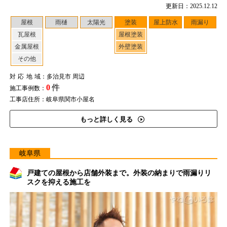
更新日：2025.12.12
屋根
雨樋
太陽光
塗装
屋上防水
雨漏り
瓦屋根
屋根塗装
金属屋根
外壁塗装
その他
対応地域
：多治見市 周辺
0
件
施工事例数：
工事店住所：岐阜県関市小屋名
もっと詳しく見る
岐阜県
戸建ての屋根から店舗外装まで。外装の納まりで雨漏りリ
スクを抑える施工を