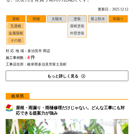
更新日：2025.12.12
屋根
雨樋
太陽光
塗装
屋上防水
雨漏り
瓦屋根
屋根塗装
金属屋根
外壁塗装
その他
対応地域
：多治見市 周辺
4
件
施工事例数：
工事店住所：岐阜県多治見市富士見町
もっと詳しく見る
岐阜県
屋根・雨漏り・雨樋修理だけじゃない。どんな工事にも対
応できる提案力が強み