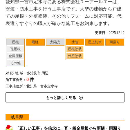
愛知県一宮市定水寺にある株式会社ユーアールエーは、
塗装・防水工事を行う工事店です。大型の建物から戸建
ての屋根・外壁塗装、その他リフォームに対応可能。代
表選りすぐりの職人が確かな施工をお約束します。
更新日：2025.12.12
屋根
雨樋
太陽光
塗装
屋上防水
雨漏り
瓦屋根
屋根塗装
金属屋根
外壁塗装
その他
対応地域
：多治見市 周辺
0
件
施工事例数：
工事店住所：愛知県一宮市定水寺
もっと詳しく見る
岐阜県
「正しい工事」を信念に、瓦・板金屋根から雨樋・雨漏り