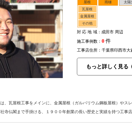
屋根
雨樋
太陽
瓦屋根
金属屋根
その他
対応地域
：成田市 周辺
0
件
施工事例数：
工事店住所：千葉県印西市大
もっと詳しく見る
店は、瓦屋根工事をメインに、金属屋根（ガルバリウム鋼板屋根）やス
ら社寺仏閣まで手掛ける、１９００年創業の長い歴史と実績を持つ工事