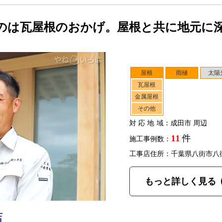
のは瓦屋根のおかげ。屋根と共に地元に
屋根
雨樋
太陽
瓦屋根
金属屋根
その他
対応地域
：成田市 周辺
11
件
施工事例数：
工事店住所：千葉県八街市八
もっと詳しく見る
店