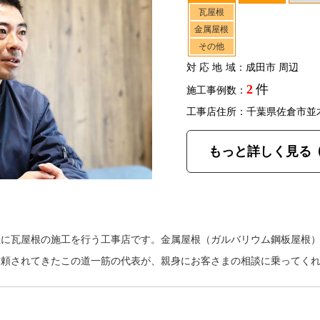
瓦屋根
金属屋根
その他
対応地域
：成田市 周辺
2
件
施工事例数：
工事店住所：千葉県佐倉市並
もっと詳しく見る
主に瓦屋根の施工を行う工事店です。金属屋根（ガルバリウム鋼板屋根
信頼されてきたこの道一筋の代表が、親身にお客さまの相談に乗ってく