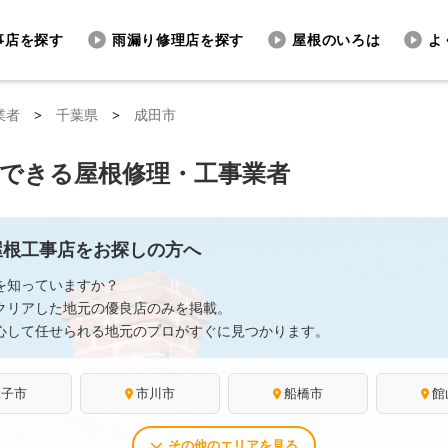
事店を探す
雨漏り修理店を探す
屋根のいろは
よ
業者
>
千葉県
>
成田市
頼できる屋根修理・工事業者
屋根工事店をお探しの方へ
を知っていますか？
クリアした地元の優良店のみを掲載。
心して任せられる地元のプロがすぐに見つかります。
銚子市
市川市
船橋市
館
その他のエリアを見る