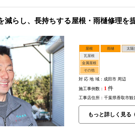
を減らし、長持ちする屋根・雨樋修理を
屋根
雨樋
太陽
瓦屋根
金属屋根
その他
対応地域
：成田市 周辺
1
件
施工事例数：
工事店住所：千葉県香取市観
もっと詳しく見る