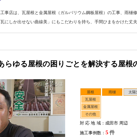
根工事店は、瓦屋根と金属屋根（ガルバリウム鋼板屋根）の工事、雨樋
「瓦にしか出せない曲線美」にもこだわりを持ち、手間ひまをかけた丈
あらゆる屋根の困りごとを解決する屋根
屋根
雨樋
太陽
瓦屋根
金属屋根
その他
対応地域
：成田市 周辺
5
件
施工事例数：