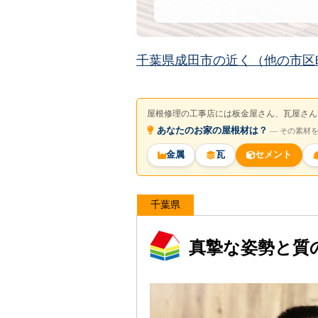
千葉県成田市の近く（他の市区
屋根修理の工事店には板金屋さん、瓦屋さん
あなたのお家の屋根材は？
― その素材
金属
瓦
セメント
千葉県
真摯な姿勢と質