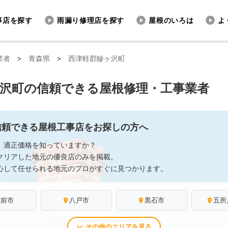
事店を探す
雨漏り修理店を探す
屋根のいろは
よ
業者
>
青森県
>
西津軽郡鰺ヶ沢町
ヶ沢町の信頼できる屋根修理・工事業者
信頼できる屋根工事店をお探しの方へ
、適正価格を知っていますか？
クリアした地元の優良店のみを掲載。
心して任せられる地元のプロがすぐに見つかります。
弘前市
八戸市
黒石市
五所
その他のエリアを見る