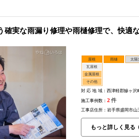
う確実な雨漏り修理や雨樋修理で、快適
屋根
雨樋
太陽
瓦屋根
金属屋根
その他
対応地域
：西津軽郡鰺ヶ沢
2
件
施工事例数：
工事店住所：岩手県盛岡市山
もっと詳しく見る