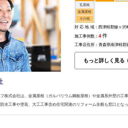
瓦屋根
金属屋根
その他
対応地域
：西津軽郡鰺ヶ沢
4
件
施工事例数：
工事店住所：青森県南津軽郡
もっと詳しく見る
社
ーフ株式会社は、金属屋根（ガルバリウム鋼板屋根）や金属系外壁の工
も防水工事や塗装、大工工事含め住宅関連のリフォーム全般も窓口とな