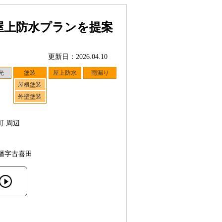
屋上防水プランを提案
更新日：2026.04.10
光
塗装
屋上防水
雨漏り
屋根塗装
外壁塗装
町 周辺
幡字古喜田