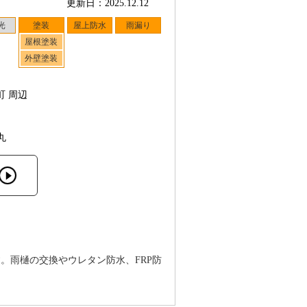
更新日：2025.12.12
光
塗装
屋上防水
雨漏り
屋根塗装
外壁塗装
町 周辺
丸
。雨樋の交換やウレタン防水、FRP防