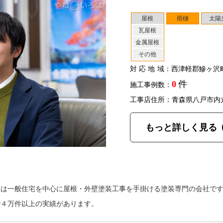
屋根
雨樋
太陽
瓦屋根
金属屋根
その他
対応地域
：西津軽郡鰺ヶ沢
0
件
施工事例数：
工事店住所：青森県八戸市内
もっと詳しく見る
は一般住宅を中心に屋根・外壁塗装工事を手掛ける塗装専門の会社です
で４万件以上の実績があります。