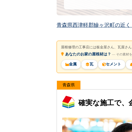
青森県西津軽郡鰺ヶ沢町の近く
屋根修理の工事店には板金屋さん、瓦屋さん
あなたのお家の屋根材は？
― その素材
金属
瓦
セメント
青森県
確実な施工で、