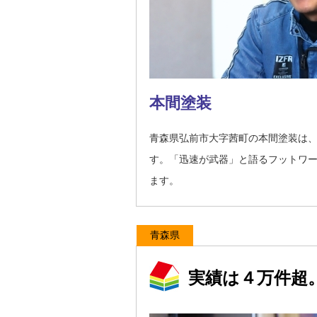
本間塗装
青森県弘前市大字茜町の本間塗装は
す。「迅速が武器」と語るフットワ
ます。
青森県
実績は４万件超