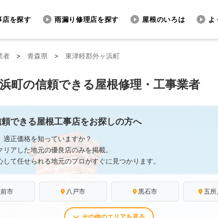
事店を探す
雨漏り修理店を探す
屋根のいろは
よ
業者
>
青森県
>
東津軽郡外ヶ浜町
ヶ浜町の信頼できる屋根修理・工事業者
信頼できる屋根工事店をお探しの方へ
、適正価格を知っていますか？
クリアした地元の優良店のみを掲載。
心して任せられる地元のプロがすぐに見つかります。
弘前市
八戸市
黒石市
五所
その他のエリアを見る