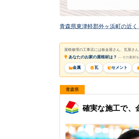
青森県東津軽郡外ヶ浜町の近く
屋根修理の工事店には板金屋さん、瓦屋さん
あなたのお家の屋根材は？
― その素材
金属
瓦
セメント
青森県
確実な施工で、