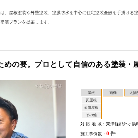
アは、屋根塗装や外壁塗装、塗膜防水を中心に住宅塗装全般を手掛ける
た塗装プランを提案します。
ための要。プロとして自信のある塗装・
屋根
雨樋
太陽
瓦屋根
金属屋根
その他
対応地域
：東津軽郡外ヶ浜
0
件
施工事例数：