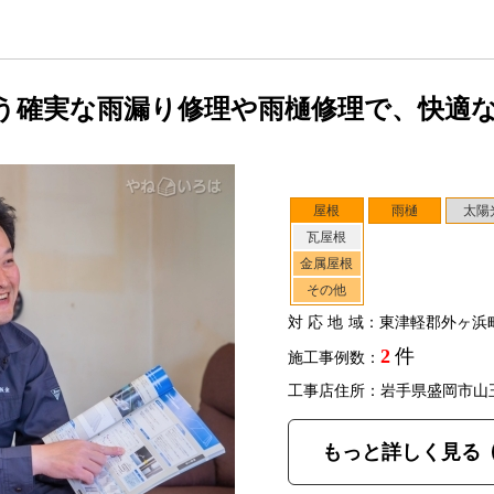
う確実な雨漏り修理や雨樋修理で、快適
屋根
雨樋
太陽
瓦屋根
金属屋根
その他
対応地域
：東津軽郡外ヶ浜
2
件
施工事例数：
工事店住所：岩手県盛岡市山
もっと詳しく見る