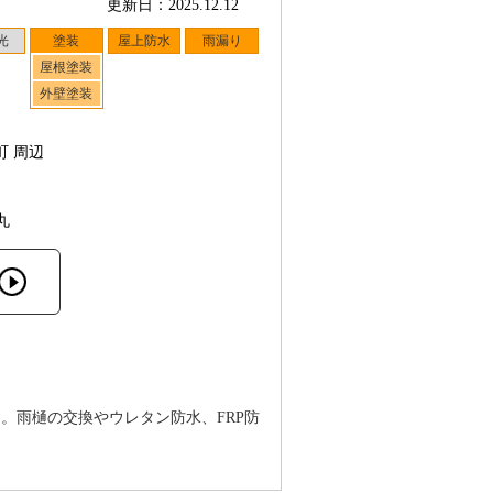
更新日：2025.12.12
光
塗装
屋上防水
雨漏り
屋根塗装
外壁塗装
町 周辺
丸
。雨樋の交換やウレタン防水、FRP防