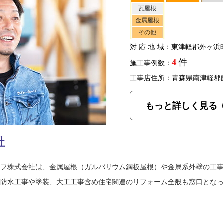
瓦屋根
金属屋根
その他
対応地域
：東津軽郡外ヶ浜
4
件
施工事例数：
工事店住所：青森県南津軽郡
もっと詳しく見る
社
ーフ株式会社は、金属屋根（ガルバリウム鋼板屋根）や金属系外壁の工
も防水工事や塗装、大工工事含め住宅関連のリフォーム全般も窓口とな