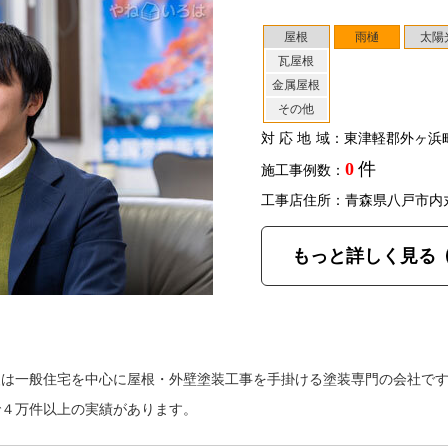
屋根
雨樋
太陽
瓦屋根
金属屋根
その他
対応地域
：東津軽郡外ヶ浜
0
件
施工事例数：
工事店住所：青森県八戸市内
もっと詳しく見る
は一般住宅を中心に屋根・外壁塗装工事を手掛ける塗装専門の会社です
で４万件以上の実績があります。