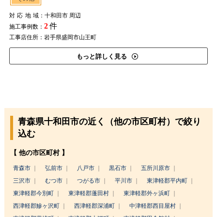
対応地域
：十和田市 周辺
2
件
施工事例数：
工事店住所：岩手県盛岡市山王町
もっと詳しく見る
青森県十和田市の近く（他の市区町村）で絞り
込む
【 他の市区町村 】
青森市
弘前市
八戸市
黒石市
五所川原市
三沢市
むつ市
つがる市
平川市
東津軽郡平内町
東津軽郡今別町
東津軽郡蓬田村
東津軽郡外ヶ浜町
西津軽郡鰺ヶ沢町
西津軽郡深浦町
中津軽郡西目屋村