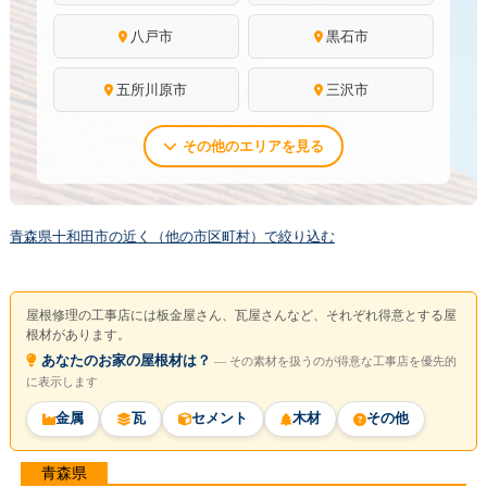
八戸市
黒石市
五所川原市
三沢市
その他のエリアを見る
青森県十和田市の近く（他の市区町村）で絞り込む
屋根修理の工事店には板金屋さん、瓦屋さんなど、それぞれ得意とする屋
根材があります。
あなたのお家の屋根材は？
― その素材を扱うのが得意な工事店を優先的
に表示します
金属
瓦
セメント
木材
その他
青森県