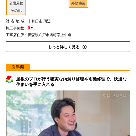
金属屋根
外壁塗装
その他
対応地域
：十和田市 周辺
0
件
施工事例数：
工事店住所：青森県八戸市湊町字上中道
もっと詳しく見る
岩手県
屋根のプロが行う確実な雨漏り修理や雨樋修理で、快適な
住まいを手に入れる