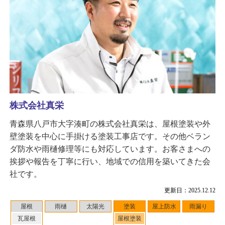
株式会社真栄
青森県八戸市大字湊町の株式会社真栄は、屋根塗装や外
壁塗装を中心に手掛ける塗装工事店です。その他ベラン
ダ防水や雨樋修理等にも対応しています。お客さまへの
挨拶や報告を丁寧に行い、地域での信用を築いてきた会
社です。
更新日：2025.12.12
屋根
雨樋
太陽光
塗装
屋上防水
雨漏り
瓦屋根
屋根塗装