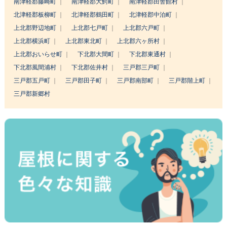
南津軽郡藤崎町
南津軽郡大鰐町
南津軽郡田舎館村
北津軽郡板柳町
北津軽郡鶴田町
北津軽郡中泊町
上北郡野辺地町
上北郡七戸町
上北郡六戸町
上北郡横浜町
上北郡東北町
上北郡六ヶ所村
上北郡おいらせ町
下北郡大間町
下北郡東通村
下北郡風間浦村
下北郡佐井村
三戸郡三戸町
三戸郡五戸町
三戸郡田子町
三戸郡南部町
三戸郡階上町
三戸郡新郷村