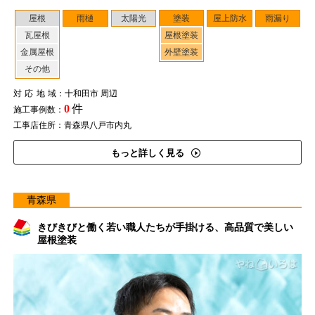
屋根
雨樋
太陽光
塗装
屋上防水
雨漏り
瓦屋根
屋根塗装
金属屋根
外壁塗装
その他
対応地域
：十和田市 周辺
0
件
施工事例数：
工事店住所：青森県八戸市内丸
もっと詳しく見る
青森県
きびきびと働く若い職人たちが手掛ける、高品質で美しい
屋根塗装