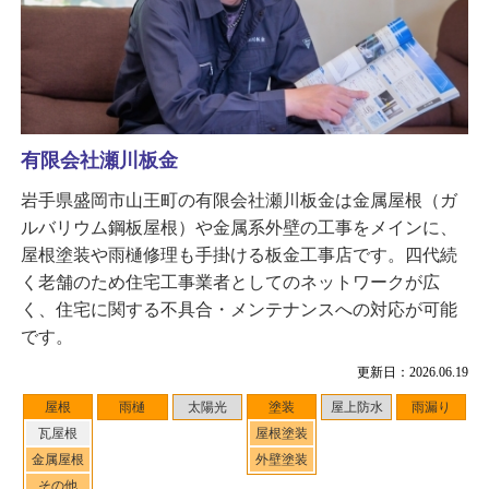
有限会社瀬川板金
岩手県盛岡市山王町の有限会社瀬川板金は金属屋根（ガ
ルバリウム鋼板屋根）や金属系外壁の工事をメインに、
屋根塗装や雨樋修理も手掛ける板金工事店です。四代続
く老舗のため住宅工事業者としてのネットワークが広
く、住宅に関する不具合・メンテナンスへの対応が可能
です。
更新日：2026.06.19
屋根
雨樋
太陽光
塗装
屋上防水
雨漏り
瓦屋根
屋根塗装
金属屋根
外壁塗装
その他