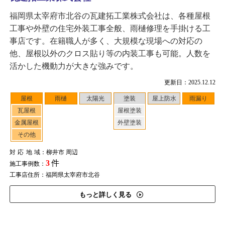
福岡県太宰府市北谷の瓦建拓工業株式会社は、各種屋根
工事や外壁の住宅外装工事全般、雨樋修理を手掛ける工
事店です。在籍職人が多く、大規模な現場への対応の
他、屋根以外のクロス貼り等の内装工事も可能。人数を
活かした機動力が大きな強みです。
更新日：2025.12.12
屋根
雨樋
太陽光
塗装
屋上防水
雨漏り
瓦屋根
屋根塗装
金属屋根
外壁塗装
その他
対応地域
：柳井市 周辺
3
件
施工事例数：
工事店住所：福岡県太宰府市北谷
もっと詳しく見る