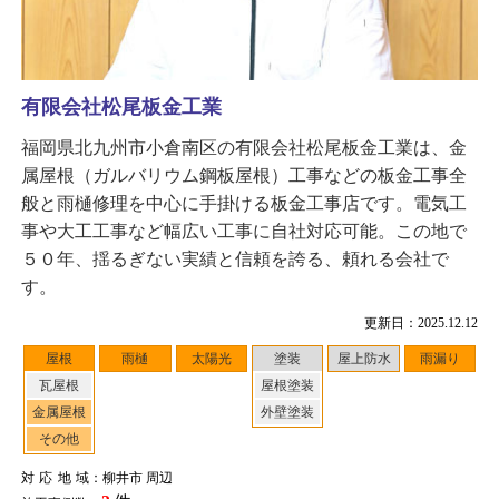
有限会社松尾板金工業
福岡県北九州市小倉南区の有限会社松尾板金工業は、金
属屋根（ガルバリウム鋼板屋根）工事などの板金工事全
般と雨樋修理を中心に手掛ける板金工事店です。電気工
事や大工工事など幅広い工事に自社対応可能。この地で
５０年、揺るぎない実績と信頼を誇る、頼れる会社で
す。
更新日：2025.12.12
屋根
雨樋
太陽光
塗装
屋上防水
雨漏り
瓦屋根
屋根塗装
金属屋根
外壁塗装
その他
対応地域
：柳井市 周辺