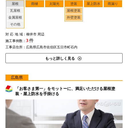
屋根
雨樋
太陽光
塗装
屋上防水
雨漏り
瓦屋根
屋根塗装
金属屋根
外壁塗装
その他
対応地域
：柳井市 周辺
3
件
施工事例数：
工事店住所：広島県広島市佐伯区五日市町石内
もっと詳しく見る
広島県
「お客さま第一」をモットーに、満足いただける屋根塗
装・屋上防水を手掛ける