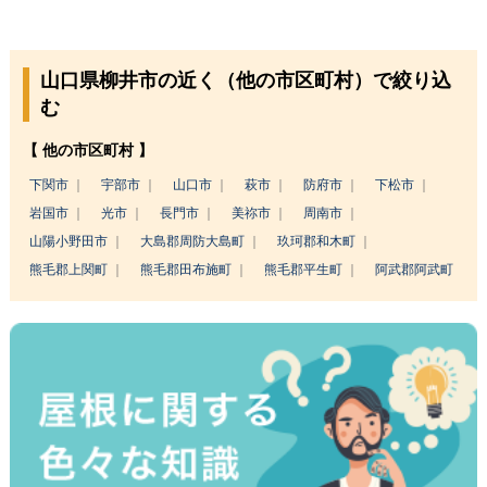
山口県柳井市の近く（他の市区町村）で絞り込
む
【 他の市区町村 】
下関市
宇部市
山口市
萩市
防府市
下松市
岩国市
光市
長門市
美祢市
周南市
山陽小野田市
大島郡周防大島町
玖珂郡和木町
熊毛郡上関町
熊毛郡田布施町
熊毛郡平生町
阿武郡阿武町