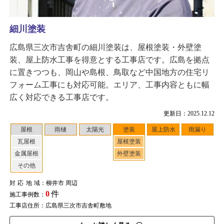
細川塗装
広島県三次市吉舎町の細川塗装は、屋根塗装・外壁塗
装、屋上防水工事を得意とする工事店です。広島を拠点
に置きつつも、岡山や島根、鳥取など中国地方の住宅リ
フォーム工事にも対応可能。エリア、工事内容ともに幅
広く対応できる工事店です。
更新日：2025.12.12
屋根
雨樋
太陽光
塗装
屋上防水
雨漏り
瓦屋根
屋根塗装
金属屋根
外壁塗装
その他
対応地域
：柳井市 周辺
0
件
施工事例数：
工事店住所：広島県三次市吉舎町敷地