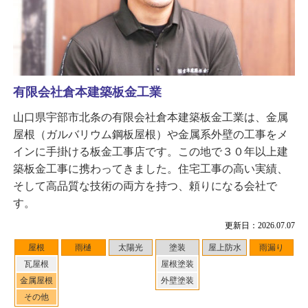
有限会社倉本建築板金工業
山口県宇部市北条の有限会社倉本建築板金工業は、金属
屋根（ガルバリウム鋼板屋根）や金属系外壁の工事をメ
インに手掛ける板金工事店です。この地で３０年以上建
築板金工事に携わってきました。住宅工事の高い実績、
そして高品質な技術の両方を持つ、頼りになる会社で
す。
更新日：2026.07.07
屋根
雨樋
太陽光
塗装
屋上防水
雨漏り
瓦屋根
屋根塗装
金属屋根
外壁塗装
その他