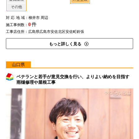
その他
対応地域
：柳井市 周辺
0
件
施工事例数：
工事店住所：広島県広島市安佐北区安佐町鈴張
もっと詳しく見る
山口県
ベテランと若手が意見交換を行い、よりよい納めを目指す
雨樋修理や屋根工事