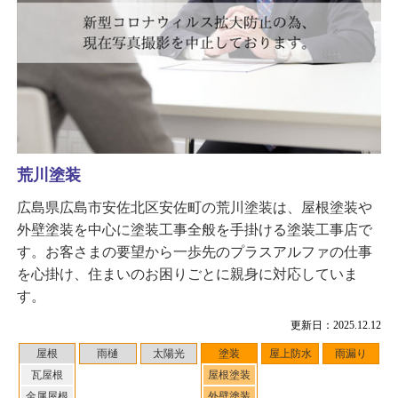
荒川塗装
広島県広島市安佐北区安佐町の荒川塗装は、屋根塗装や
外壁塗装を中心に塗装工事全般を手掛ける塗装工事店で
す。お客さまの要望から一歩先のプラスアルファの仕事
を心掛け、住まいのお困りごとに親身に対応していま
す。
更新日：2025.12.12
屋根
雨樋
太陽光
塗装
屋上防水
雨漏り
瓦屋根
屋根塗装
金属屋根
外壁塗装