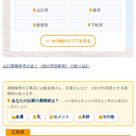
山口市
萩市
防府市
下松市
その他のエリアを見る
山口県柳井市の近く（他の市区町村）で絞り込む
屋根修理の工事店には板金屋さん、瓦屋さんなど、それぞれ得意とする屋
根材があります。
あなたのお家の屋根材は？
― その素材を扱うのが得意な工事店を優先的
に表示します
金属
瓦
セメント
木材
その他
広島県