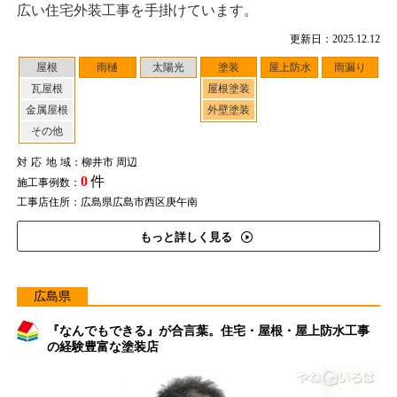
広い住宅外装工事を手掛けています。
更新日：2025.12.12
屋根
雨樋
太陽光
塗装
屋上防水
雨漏り
瓦屋根
屋根塗装
金属屋根
外壁塗装
その他
対応地域
：柳井市 周辺
0
件
施工事例数：
工事店住所：広島県広島市西区庚午南
もっと詳しく見る
広島県
『なんでもできる』が合言葉。住宅・屋根・屋上防水工事
の経験豊富な塗装店